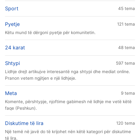
Sport
45 tema
Pyetje
121 tema
Këtu mund të dërgoni pyetje për komunitetin.
24 karat
48 tema
Shtypi
597 tema
Lidhje drejt artikujve interesantë nga shtypi dhe mediat online.
Pranon vetem ngjitjen e një lidhjeje.
Meta
9 tema
Komente, përshtypje, njoftime gabimesh në lidhje me vetë këtë
faqe (Peshkun).
Diskutime të lira
120 tema
Një temë në javë do të krijohet nën këtë kategori për diskutime
të lira.