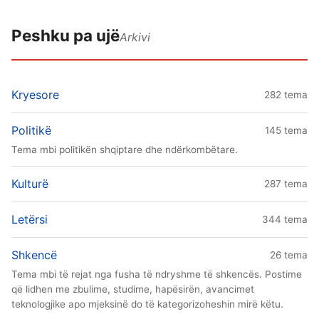
Peshku pa ujë
Arkivi
Kryesore
282 tema
Politikë
145 tema
Tema mbi politikën shqiptare dhe ndërkombëtare.
Kulturë
287 tema
Letërsi
344 tema
Shkencë
26 tema
Tema mbi të rejat nga fusha të ndryshme të shkencës. Postime
që lidhen me zbulime, studime, hapësirën, avancimet
teknologjike apo mjeksinë do të kategorizoheshin mirë këtu.