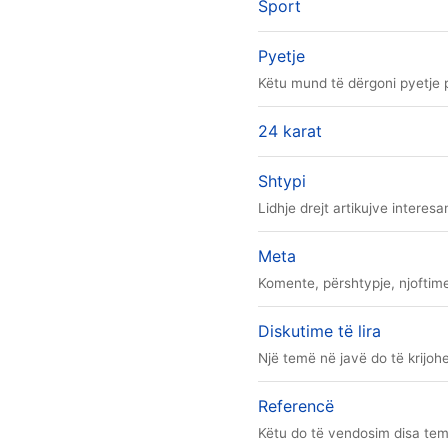
Sport
Pyetje
Këtu mund të dërgoni pyetje 
24 karat
Shtypi
Lidhje drejt artikujve interes
Meta
Komente, përshtypje, njoftim
Diskutime të lira
Një temë në javë do të krijohe
Referencë
Këtu do të vendosim disa tema 