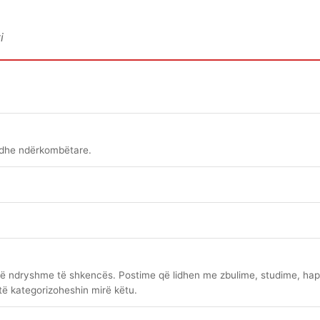
i
 dhe ndërkombëtare.
të ndryshme të shkencës. Postime që lidhen me zbulime, studime, ha
të kategorizoheshin mirë këtu.