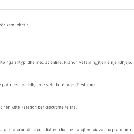
për komunitetin.
antë nga shtypi dhe mediat online. Pranon vetem ngjitjen e një lidhjeje.
e gabimesh në lidhje me vetë këtë faqe (Peshkun).
t nën këtë kategori për diskutime të lira.
për referencë, si psh. listën e lidhjeve drejt mediave shqiptare online 