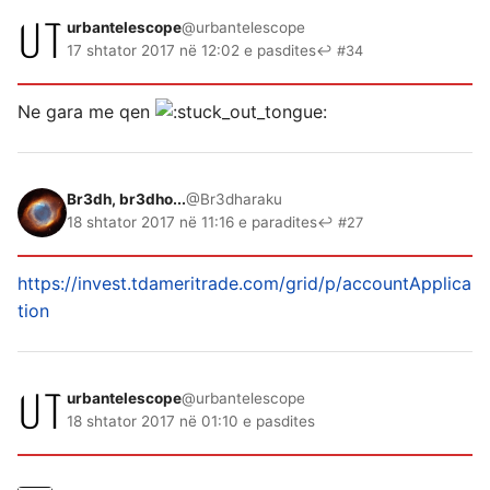
urbantelescope
@urbantelescope
17 shtator 2017 në 12:02 e pasdites
↩ #34
Ne gara me qen
Br3dh, br3dho...
@Br3dharaku
18 shtator 2017 në 11:16 e paradites
↩ #27
https://invest.tdameritrade.com/grid/p/accountApplica
tion
urbantelescope
@urbantelescope
18 shtator 2017 në 01:10 e pasdites