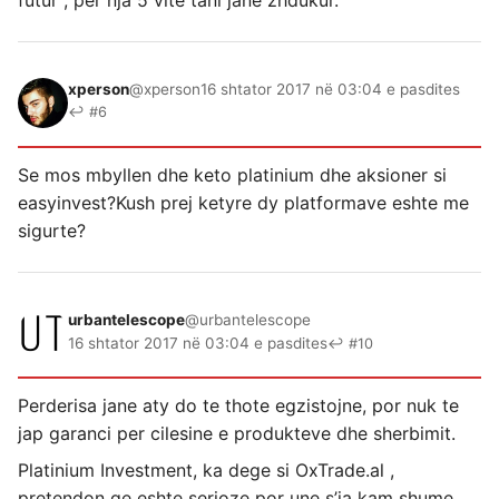
futur , per nja 5 vite tani jane zhdukur.
xperson
@xperson
16 shtator 2017 në 03:04 e pasdites
↩ #6
Se mos mbyllen dhe keto platinium dhe aksioner si
easyinvest?Kush prej ketyre dy platformave eshte me
sigurte?
urbantelescope
@urbantelescope
16 shtator 2017 në 03:04 e pasdites
↩ #10
Perderisa jane aty do te thote egzistojne, por nuk te
jap garanci per cilesine e produkteve dhe sherbimit.
Platinium Investment, ka dege si OxTrade.al ,
pretendon qe eshte serioze por une s’ia kam shume