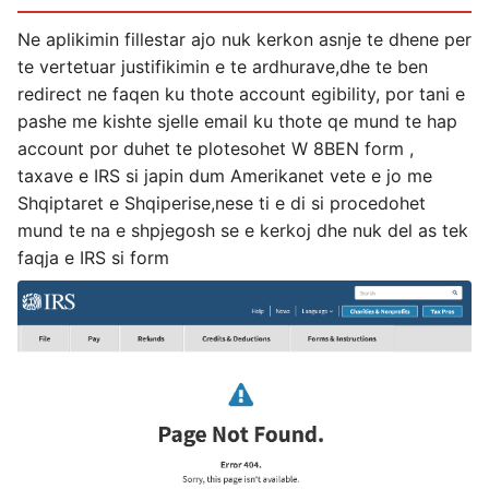
Ne aplikimin fillestar ajo nuk kerkon asnje te dhene per
te vertetuar justifikimin e te ardhurave,dhe te ben
redirect ne faqen ku thote account egibility, por tani e
pashe me kishte sjelle email ku thote qe mund te hap
account por duhet te plotesohet W 8BEN form ,
taxave e IRS si japin dum Amerikanet vete e jo me
Shqiptaret e Shqiperise,nese ti e di si procedohet
mund te na e shpjegosh se e kerkoj dhe nuk del as tek
faqja e IRS si form