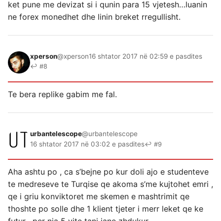
ket pune me devizat si i qunin para 15 vjetesh…luanin
ne forex monedhet dhe linin breket rregullisht.
xperson
@xperson
16 shtator 2017 në 02:59 e pasdites
↩ #8
Te bera replike gabim me fal.
urbantelescope
@urbantelescope
16 shtator 2017 në 03:02 e pasdites
↩ #9
Aha ashtu po , ca s’bejne po kur doli ajo e studenteve
te medreseve te Turqise qe akoma s’me kujtohet emri ,
qe i griu konviktoret me skemen e mashtrimit qe
thoshte po solle dhe 1 klient tjeter i merr leket qe ke