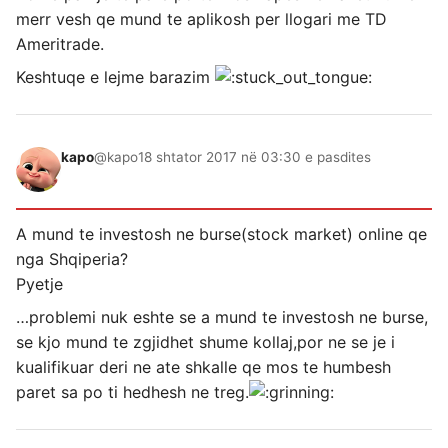
merr vesh qe mund te aplikosh per llogari me TD
Ameritrade.
Keshtuqe e lejme barazim
kapo
@kapo
18 shtator 2017 në 03:30 e pasdites
A mund te investosh ne burse(stock market) online qe
nga Shqiperia?
Pyetje
…problemi nuk eshte se a mund te investosh ne burse,
se kjo mund te zgjidhet shume kollaj,por ne se je i
kualifikuar deri ne ate shkalle qe mos te humbesh
paret sa po ti hedhesh ne treg.