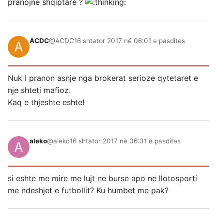
pranojne shqiptare ?
ACDC
@ACDC
16 shtator 2017 në 06:01 e pasdites
Nuk I pranon asnje nga brokerat serioze qytetaret e
nje shteti mafioz.
Kaq e thjeshte eshte!
aleko
@aleko
16 shtator 2017 në 06:31 e pasdites
si eshte me mire me lujt ne burse apo ne llotosporti
me ndeshjet e futbollit? Ku humbet me pak?