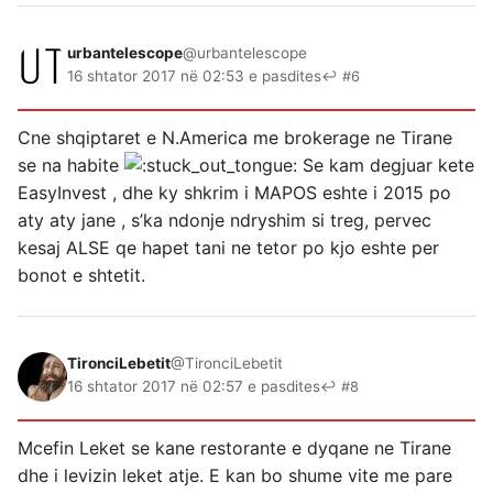
urbantelescope
@urbantelescope
16 shtator 2017 në 02:53 e pasdites
↩ #6
Cne shqiptaret e N.America me brokerage ne Tirane
se na habite
Se kam degjuar kete
EasyInvest , dhe ky shkrim i MAPOS eshte i 2015 po
aty aty jane , s’ka ndonje ndryshim si treg, pervec
kesaj ALSE qe hapet tani ne tetor po kjo eshte per
bonot e shtetit.
TironciLebetit
@TironciLebetit
16 shtator 2017 në 02:57 e pasdites
↩ #8
Mcefin Leket se kane restorante e dyqane ne Tirane
dhe i levizin leket atje. E kan bo shume vite me pare