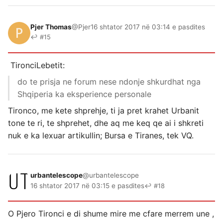
Pjer Thomas
@Pjer
16 shtator 2017 në 03:14 e pasdites
↩ #15
TironciLebetit:
do te prisja ne forum nese ndonje shkurdhat nga
Shqiperia ka eksperience personale
Tironco, me kete shprehje, ti ja pret krahet Urbanit
tone te ri, te shprehet, dhe aq me keq qe ai i shkreti
nuk e ka lexuar artikullin; Bursa e Tiranes, tek VQ.
urbantelescope
@urbantelescope
16 shtator 2017 në 03:15 e pasdites
↩ #18
O Pjero Tironci e di shume mire me cfare merrem une ,