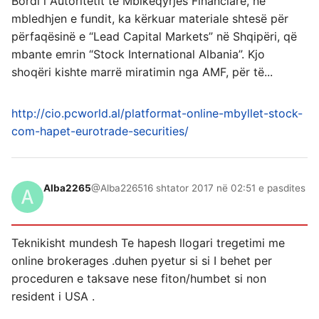
Bordi i Autoritetit të Mbikëqyrjes Financiare, në
mbledhjen e fundit, ka kërkuar materiale shtesë për
përfaqësinë e “Lead Capital Markets” në Shqipëri, që
mbante emrin “Stock International Albania”. Kjo
shoqëri kishte marrë miratimin nga AMF, për të...
http://cio.pcworld.al/platformat-online-mbyllet-stock-
com-hapet-eurotrade-securities/
Alba2265
@Alba2265
16 shtator 2017 në 02:51 e pasdites
Teknikisht mundesh Te hapesh llogari tregetimi me
online brokerages .duhen pyetur si si I behet per
proceduren e taksave nese fiton/humbet si non
resident i USA .