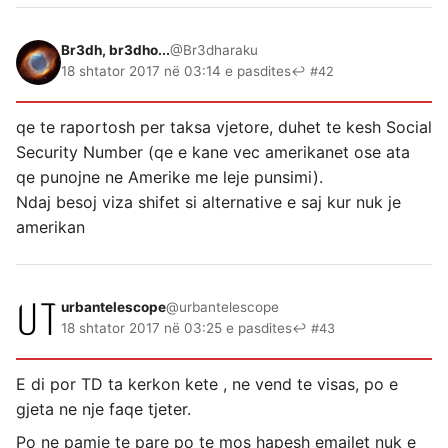
Br3dh, br3dho...
@Br3dharaku
18 shtator 2017 në 03:14 e pasdites
↩ #42
qe te raportosh per taksa vjetore, duhet te kesh Social
Security Number (qe e kane vec amerikanet ose ata
qe punojne ne Amerike me leje punsimi).
Ndaj besoj viza shifet si alternative e saj kur nuk je
amerikan
urbantelescope
@urbantelescope
18 shtator 2017 në 03:25 e pasdites
↩ #43
E di por TD ta kerkon kete , ne vend te visas, po e
gjeta ne nje faqe tjeter.
Po ne pamje te pare po te mos hapesh emailet nuk e