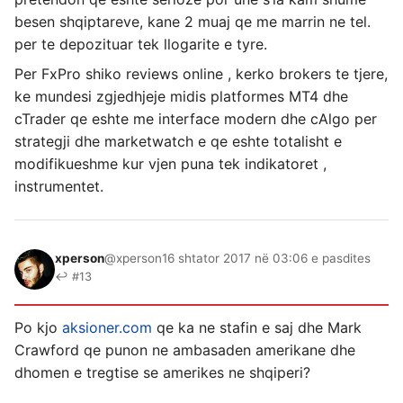
besen shqiptareve, kane 2 muaj qe me marrin ne tel.
per te depozituar tek llogarite e tyre.
Per FxPro shiko reviews online , kerko brokers te tjere,
ke mundesi zgjedhjeje midis platformes MT4 dhe
cTrader qe eshte me interface modern dhe cAlgo per
strategji dhe marketwatch e qe eshte totalisht e
modifikueshme kur vjen puna tek indikatoret ,
instrumentet.
xperson
@xperson
16 shtator 2017 në 03:06 e pasdites
↩ #13
Po kjo
aksioner.com
qe ka ne stafin e saj dhe Mark
Crawford qe punon ne ambasaden amerikane dhe
dhomen e tregtise se amerikes ne shqiperi?