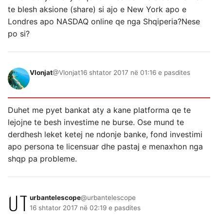
te blesh aksione (share) si ajo e New York apo e
Londres apo NASDAQ online qe nga Shqiperia?Nese
po si?
Vlonjat
@Vlonjat
16 shtator 2017 në 01:16 e pasdites
Duhet me pyet bankat aty a kane platforma qe te
lejojne te besh investime ne burse. Ose mund te
derdhesh leket ketej ne ndonje banke, fond investimi
apo persona te licensuar dhe pastaj e menaxhon nga
shqp pa probleme.
urbantelescope
@urbantelescope
16 shtator 2017 në 02:19 e pasdites