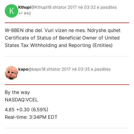
Kthupi
@Kthupi
18 shtator 2017 në 03:32 e pasdites
↩ #42
W-8BEN dhe del. Vuri vizen ne mes. Ndryshe quhet
Certificate of Status of Beneficial Owner of United
States Tax Withholding and Reporting (Entities)
kapo
@kapo
18 shtator 2017 në 03:35 e pasdites
By the way
NASDAQ:VCEL
4.85 +0.30 (6.59%)
Real-time: 3:34PM EDT