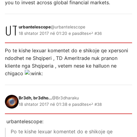
you to invest across global financial markets.
urbantelescope
@urbantelescope
18 shtator 2017 në 01:20 e pasdites
↩ #36
Po te kishe lexuar komentet do e shikoje qe xpersoni
ndodhet ne Shqiperi , TD Ameritrade nuk pranon
kliente nga Shqiperia , vetem nese ke halluon ne
chigaco
Br3dh, br3dho...
@Br3dharaku
18 shtator 2017 në 01:38 e pasdites
↩ #38
urbantelescope:
Po te kishe lexuar komentet do e shikoje qe