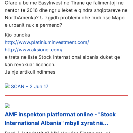
Cfare u be me EasyInvest ne Tirane qe falimentoji ne
nentor te 2016 dhe ngriu leket e qindra shqiptareve ne
NorthAmerika? U zgjidh problemi dhe cudi pse Mapo
e urbanit nuk e permend?
Kjo punoka
http://www.platiniuminvestment.com/
http://www.aksioner.com/
e treta ne liste Stock international albania duket qe i
kan revokuar licencen.
Ja nje artikull ndihmes
SCAN – 2 Jun 17
AMF inspekton platformat online - "Stock
International Albania" mbyll zyrat në...