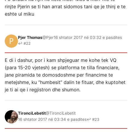
rinjte Pjerin se ti han arrat sidomos tani qe je thinj e te
eshte ul miku
Pjer Thomas
@Pjer
16 shtator 2017 në 03:32 e pasdites
↩ #22
E di i dashur, por i kam shpjeguar me kohe tek VQ
(para 15-20 vjetesh) se platforma te tilla financiare,
jane piramida te domosdoshme per financime te
metejshme, ku “humbesit” dalin te fituar, dhe kuptohet
je ti ai qe i regjistron dhe shumon.
TironciLebetit
@TironciLebetit
16 shtator 2017 në 03:34 e pasdites
↩ #23