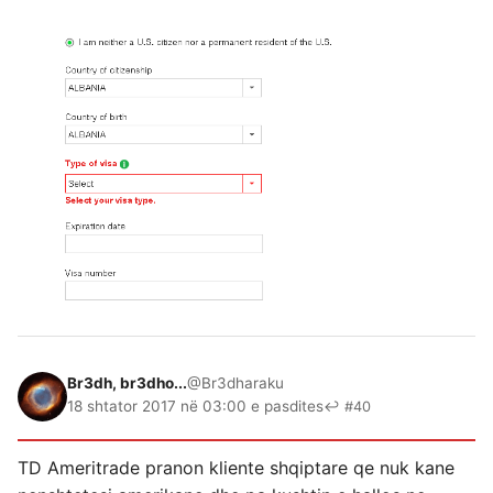
Br3dh, br3dho...
@Br3dharaku
18 shtator 2017 në 03:00 e pasdites
↩ #40
TD Ameritrade pranon kliente shqiptare qe nuk kane