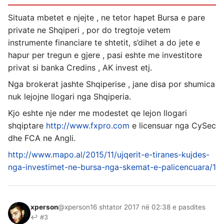
Situata mbetet e njejte , ne tetor hapet Bursa e pare
private ne Shqiperi , por do tregtoje vetem
instrumente financiare te shtetit, s’dihet a do jete e
hapur per tregun e gjere , pasi eshte me investitore
privat si banka Credins , AK invest etj.
Nga brokerat jashte Shqiperise , jane disa por shumica
nuk lejojne llogari nga Shqiperia.
Kjo eshte nje nder me modestet qe lejon llogari
shqiptare
http://www.fxpro.com
e licensuar nga CySec
dhe FCA ne Angli.
http://www.mapo.al/2015/11/ujqerit-e-tiranes-kujdes-
nga-investimet-ne-bursa-nga-skemat-e-palicencuara/1
xperson
@xperson
16 shtator 2017 në 02:38 e pasdites
↩ #3