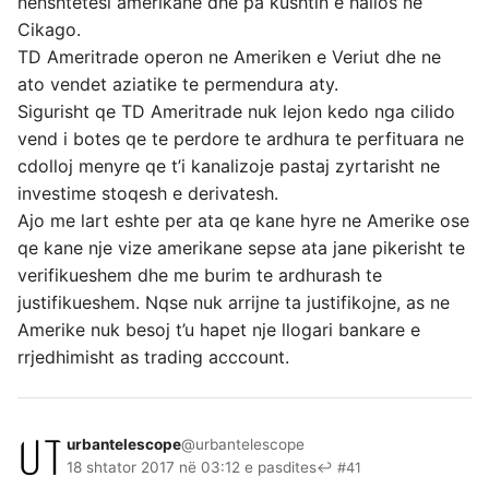
nenshtetesi amerikane dhe pa kushtin e hallos ne
Cikago.
TD Ameritrade operon ne Ameriken e Veriut dhe ne
ato vendet aziatike te permendura aty.
Sigurisht qe TD Ameritrade nuk lejon kedo nga cilido
vend i botes qe te perdore te ardhura te perfituara ne
cdolloj menyre qe t’i kanalizoje pastaj zyrtarisht ne
investime stoqesh e derivatesh.
Ajo me lart eshte per ata qe kane hyre ne Amerike ose
qe kane nje vize amerikane sepse ata jane pikerisht te
verifikueshem dhe me burim te ardhurash te
justifikueshem. Nqse nuk arrijne ta justifikojne, as ne
Amerike nuk besoj t’u hapet nje llogari bankare e
rrjedhimisht as trading acccount.
urbantelescope
@urbantelescope
18 shtator 2017 në 03:12 e pasdites
↩ #41