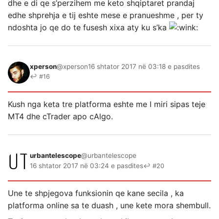
dhe e di qe s’perzihem me keto shqiptaret prandaj
edhe shprehja e tij eshte mese e pranueshme , per ty
ndoshta jo qe do te fusesh xixa aty ku s’ka
xperson
@xperson
16 shtator 2017 në 03:18 e pasdites
↩ #16
Kush nga keta tre platforma eshte me I miri sipas teje
MT4 dhe cTrader apo cAlgo.
urbantelescope
@urbantelescope
16 shtator 2017 në 03:24 e pasdites
↩ #20
Une te shpjegova funksionin qe kane secila , ka
platforma online sa te duash , une kete mora shembull.