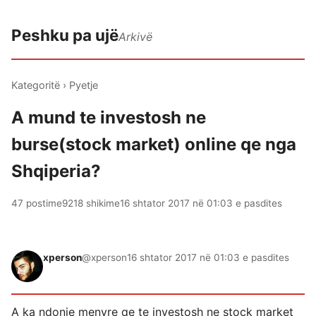
Peshku pa ujë
Arkivë
Kategoritë
›
Pyetje
A mund te investosh ne
burse(stock market) online qe nga
Shqiperia?
47 postime
9218 shikime
16 shtator 2017 në 01:03 e pasdites
xperson
@xperson
16 shtator 2017 në 01:03 e pasdites
A ka ndonje menyre qe te investosh ne stock market