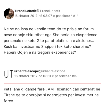
TironciLebetit
@TironciLebetit
16 shtator 2017 në 03:07 e pasdites
↩ #12
Ne se do isha ne vendin tend do te prisja ne forum
nese ndonje shkurdhat nga Shqiperia ka eksperience
personale ne keto 2 te parat platinium e aksioner…
Kush ka investuar ne Shqiperi tek keto sherbime?
Hapeni Gojen e na tregoni eksperiencat?
urbantelescope
@urbantelescope
16 shtator 2017 në 03:11 e pasdites
↩ #15
Keta jane gjigande fare , AMF licenson call centerat ne
Tirane qe te operojne si ndermjetes per investimet ne
forex.