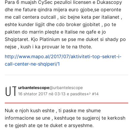
Para 6 muajsh CySec pezulloi licensen e Dukascopy
dhe me fature qindra mijera euro gjobe,se operonte
me call centera outcall , sic bejne keta per italianet ,
eshte kunder ligjit dhe cdo broker gjobitet , po te
pakten do marrin pleqte e Italise ne qafe e jo
Shqiptaret. Kjo Platinium se pse me duket si shady po
nejse , kush i ka provuar le te na thote.
http://www.mapo.al/2017/07/aktiviteti-top-sekret-i-
call-center-ne-shqiperi/1
urbantelescope
@urbantelescope
16 shtator 2017 në 03:13 e pasdites
↩ #14
Nuk e njoh kush eshte , ti paske me shume
informacione se une , keshtuqe te sugjeroj te kerkosh
e te gjesh ate qe te duket e arsyeshme.