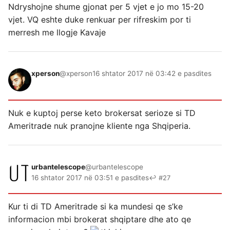
Ndryshojne shume gjonat per 5 vjet e jo mo 15-20
vjet. VQ eshte duke renkuar per rifreskim por ti
merresh me llogje Kavaje
xperson
@xperson
16 shtator 2017 në 03:42 e pasdites
Nuk e kuptoj perse keto brokersat serioze si TD
Ameritrade nuk pranojne kliente nga Shqiperia.
urbantelescope
@urbantelescope
16 shtator 2017 në 03:51 e pasdites
↩ #27
Kur ti di TD Ameritrade si ka mundesi qe s’ke
informacion mbi brokerat shqiptare dhe ato qe