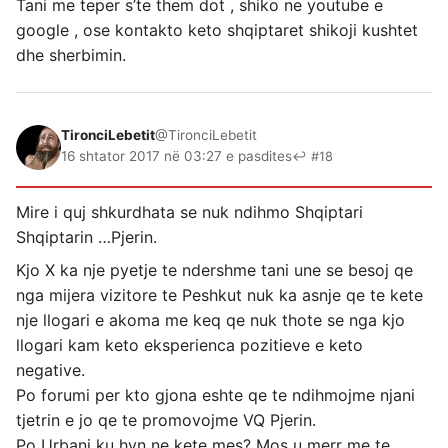
Tani me teper s’te them dot , shiko ne youtube e
google , ose kontakto keto shqiptaret shikoji kushtet
dhe sherbimin.
TironciLebetit
@TironciLebetit
16 shtator 2017 në 03:27 e pasdites
↩ #18
Mire i quj shkurdhata se nuk ndihmo Shqiptari
Shqiptarin …Pjerin.
Kjo X ka nje pyetje te ndershme tani une se besoj qe
nga mijera vizitore te Peshkut nuk ka asnje qe te kete
nje llogari e akoma me keq qe nuk thote se nga kjo
llogari kam keto eksperienca pozitieve e keto
negative.
Po forumi per kto gjona eshte qe te ndihmojme njani
tjetrin e jo qe te promovojme VQ Pjerin.
Po Urbani ku hyn ne kete mes? Mos u merr me te