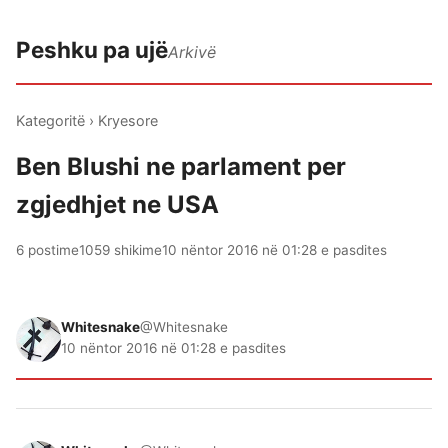
Peshku pa ujë
Arkivë
Kategoritë
›
Kryesore
Ben Blushi ne parlament per
zgjedhjet ne USA
6 postime
1059 shikime
10 nëntor 2016 në 01:28 e pasdites
Whitesnake
@Whitesnake
10 nëntor 2016 në 01:28 e pasdites