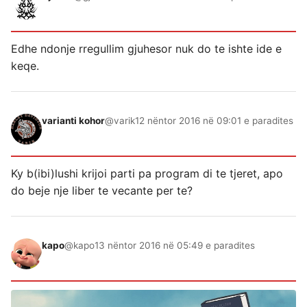
Edhe ndonje rregullim gjuhesor nuk do te ishte ide e
keqe.
varianti kohor
@varik
12 nëntor 2016 në 09:01 e paradites
Ky b(ibi)lushi krijoi parti pa program di te tjeret, apo
do beje nje liber te vecante per te?
kapo
@kapo
13 nëntor 2016 në 05:49 e paradites