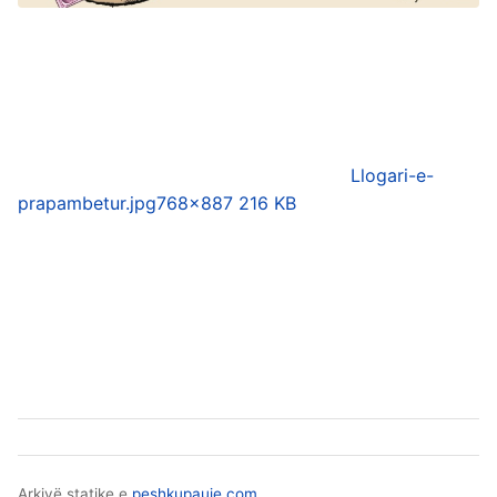
Llogari-e-
prapambetur.jpg
768×887 216 KB
Arkivë statike e
peshkupauje.com