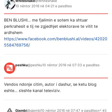
Whitesnake
@Whitesnake
10 nëntor 2016 në 04:21 e pasdites
BEN BLUSHI… me fjalimin e sotem ka shtuar
perkrahesit e tij ne zgjedhjet elektorave te vitit te
ardhshem
https://www.facebook.com/benblushi.al/videos/42020
5584769756/
peshku
@peshku
10 nëntor 2016 në 07:33 e pasdites
Vendos ndonje citim, autor i dashur, se ketu blog
eshte… s’eshte kanal televiziv.
Gjembi
@gjembi
10 nëntor 2016 në 07:47 e pasdites
↩ #3