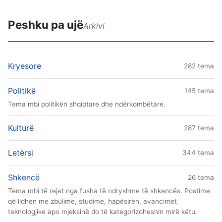
Peshku pa ujë
Arkivi
Kryesore
282 tema
Politikë
145 tema
Tema mbi politikën shqiptare dhe ndërkombëtare.
Kulturë
287 tema
Letërsi
344 tema
Shkencë
26 tema
Tema mbi të rejat nga fusha të ndryshme të shkencës. Postime
që lidhen me zbulime, studime, hapësirën, avancimet
teknologjike apo mjeksinë do të kategorizoheshin mirë këtu.