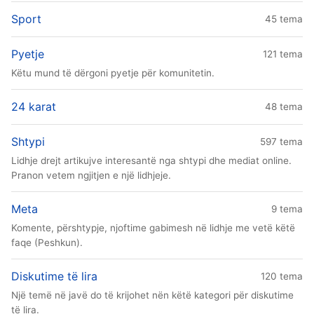
Sport
45 tema
Pyetje
121 tema
Këtu mund të dërgoni pyetje për komunitetin.
24 karat
48 tema
Shtypi
597 tema
Lidhje drejt artikujve interesantë nga shtypi dhe mediat online.
Pranon vetem ngjitjen e një lidhjeje.
Meta
9 tema
Komente, përshtypje, njoftime gabimesh në lidhje me vetë këtë
faqe (Peshkun).
Diskutime të lira
120 tema
Një temë në javë do të krijohet nën këtë kategori për diskutime
të lira.