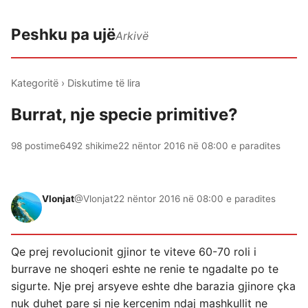
Peshku pa ujë
Arkivë
Kategoritë
›
Diskutime të lira
Burrat, nje specie primitive?
98 postime
6492 shikime
22 nëntor 2016 në 08:00 e paradites
Vlonjat
@Vlonjat
22 nëntor 2016 në 08:00 e paradites
Qe prej revolucionit gjinor te viteve 60-70 roli i
burrave ne shoqeri eshte ne renie te ngadalte po te
sigurte. Nje prej arsyeve eshte dhe barazia gjinore çka
nuk duhet pare si nje kercenim ndaj mashkullit ne