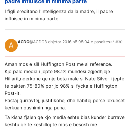
padre influisce in minima parte
I figli ereditano l'intelligenza dalla madre, il padre
influisce in minima parte
ACDC
@ACDC
3 dhjetor 2016 në 05:04 e pasdites
↩ #30
Aman mos e sill Huffington Post me si reference.
Kjo palo media i jepte 98.1% mundesi zgjedhjeje
Hillarit,nderkohe qe nje beta male si Nate Silver i jepte
te pakten 75-80% por jo 98% si fycka e Huffington
Post-it.
Pastaj qurravtej, justifikohej dhe habitej perse lexueset
kerkuan pushimin nga puna.
Ta kisha fjalen qe kjo media eshte bias kunder burrave
keshtu qe te keshilloj te mos e besosh me.