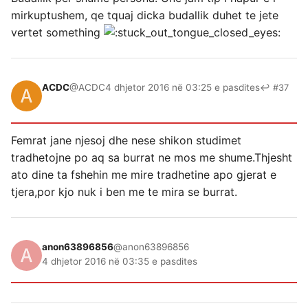
mirkuptushem, qe tquaj dicka budallik duhet te jete
vertet something
ACDC
@ACDC
4 dhjetor 2016 në 03:25 e pasdites
↩ #37
Femrat jane njesoj dhe nese shikon studimet
tradhetojne po aq sa burrat ne mos me shume.Thjesht
ato dine ta fshehin me mire tradhetine apo gjerat e
tjera,por kjo nuk i ben me te mira se burrat.
anon63896856
@anon63896856
4 dhjetor 2016 në 03:35 e pasdites