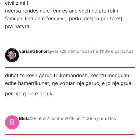
civilizimi !
ndersa rendesine e femres ai e sheh ne ate rolin
familjar. lindjen e femijeve, perkujdesjen per ta etj…
pra natyra.
varianti kohor
@varik
22 nëntor 2016 në 11:39 e paradites
duhet te kesh garuc te komandosh, keshtu menduan
edhe hamerrikunet, qe votuan nje garuc, e jo nje grua
per nje g qe e ben k
Bleta
@Bleta
22 nëntor 2016 në 11:39 e paradites