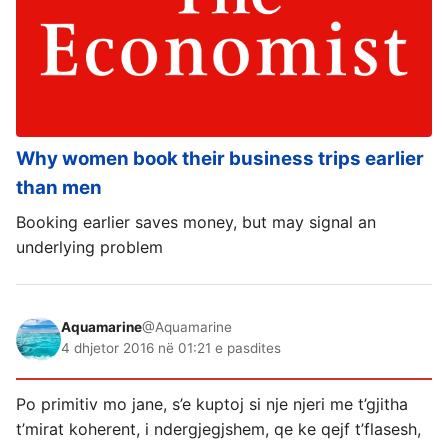
Why women book their business trips earlier
than men
Booking earlier saves money, but may signal an
underlying problem
Aquamarine
@Aquamarine
4 dhjetor 2016 në 01:21 e pasdites
Po primitiv mo jane, s’e kuptoj si nje njeri me t’gjitha
t’mirat koherent, i ndergjegjshem, qe ke qejf t’flasesh,