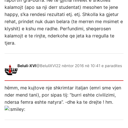
kalamojt (apo sa nji derr studentat) mesohen te jene
happy, s’ka rendesi rezultati etj. etj. Shkolla ka gjetur
rehat, prindet nuk duan belara (te merren me msimet e
klyshit) e kshu me radhe. Perfundimi, sheqerosen
kalamojt e te rinjte, nderkohe qe jeta ka rregulla te
tjera.
Beluli-XVI
@BeluliXVI
22 nëntor 2016 në 10:41 e paradites
hëmm, me kujtove nje shkrimtar italjan (emri sme vjen
nder mend tani), por sipas tij: “burri eshte civilizimi,
ndersa femra eshte natyra”. -dhe ka te drejte ! hm.