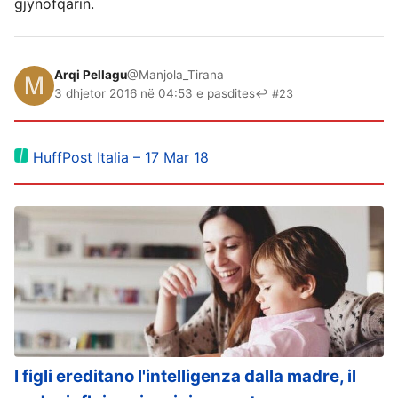
gjynofqarin.
Arqi Pellagu
@Manjola_Tirana
3 dhjetor 2016 në 04:53 e pasdites
↩ #23
HuffPost Italia – 17 Mar 18
I figli ereditano l'intelligenza dalla madre, il