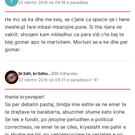
22 nëntor 2016 në 09:18 e paradites
He mo se ka dhe me keq, se c’jane ca specie qe i hane
meshkujt fare mbasi mbarojne pune. Si tha njera ne
vaktit, shoqeni kam mbledhur ca para s’di c’te bej te
blej gomar apo te martohem. Mortuni se e ke dhe per
gomar.
Br3dh, br3dho...
@Br3dharaku
22 nëntor 2016 në 09:21 e paradites
↩ #7
thenie kryeveper!
Sa per debatin pastaj, bindja ime eshte se ne emer te
te drejtave te barabarta, abuzohet shume keto kohe.
Se tek e fundit, po jetojme periudhen e political
correctness, ne emer te se ciles, kryesisht me pahir e
jo shume me hir, po vetcensurojme te verteten e po