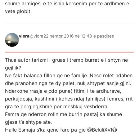
shume armiqesi e te ishin kercenim per te ardhmen e
vete globit.
vlora
@vlora
22 nëntor 2016 në 12:43 e pasdites
Thua autoritarizmi i gruas i tremb burrat e i shtyn ne
gejllik?
Ne fakt balanca fillon qe ne familje. Nese rolet ndahen
dhe pranohen nga te dy palet, nuk shtypet asnje gjini.
Nderkohe rrasja e cdo pune( fitimi i te ardhurave,
perkujdesja, kushtimi i kohes ndaj familjes) femres, rrit
gra te pergjegjshme por meshkuj veshderra.
Femra qe nderron rolin me burrin pastaj ka shume
gjasa t’a shtype ate.
Halle Esmaja s’ka qene fare pa gje @BeluliXVI😆