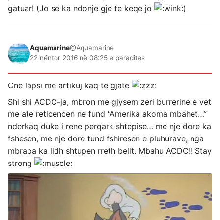
gatuar! (Jo se ka ndonje gje te keqe jo
)
Aquamarine
@Aquamarine
22 nëntor 2016 në 08:25 e paradites
Cne lapsi me artikuj kaq te gjate
Shi shi ACDC-ja, mbron me gjysem zeri burrerine e vet
me ate reticencen ne fund “Amerika akoma mbahet…”
nderkaq duke i rene perqark shtepise… me nje dore ka
fshesen, me nje dore tund fshiresen e pluhurave, nga
mbrapa ka lidh shtupen rreth belit. Mbahu ACDC!! Stay
strong