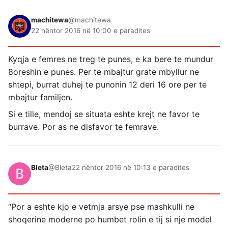
machitewa
@machitewa
22 nëntor 2016 në 10:00 e paradites
Kyqja e femres ne treg te punes, e ka bere te mundur
8oreshin e punes. Per te mbajtur grate mbyllur ne
shtepi, burrat duhej te punonin 12 deri 16 ore per te
mbajtur familjen.
Si e tille, mendoj se situata eshte krejt ne favor te
burrave. Por as ne disfavor te femrave.
Bleta
@Bleta
22 nëntor 2016 në 10:13 e paradites
“Por a eshte kjo e vetmja arsye pse mashkulli ne
shoqerine moderne po humbet rolin e tij si nje model