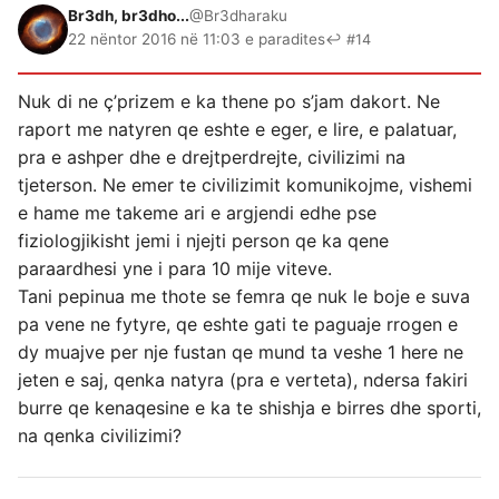
Br3dh, br3dho...
@Br3dharaku
22 nëntor 2016 në 11:03 e paradites
↩ #14
Nuk di ne ç’prizem e ka thene po s’jam dakort. Ne
raport me natyren qe eshte e eger, e lire, e palatuar,
pra e ashper dhe e drejtperdrejte, civilizimi na
tjeterson. Ne emer te civilizimit komunikojme, vishemi
e hame me takeme ari e argjendi edhe pse
fiziologjikisht jemi i njejti person qe ka qene
paraardhesi yne i para 10 mije viteve.
Tani pepinua me thote se femra qe nuk le boje e suva
pa vene ne fytyre, qe eshte gati te paguaje rrogen e
dy muajve per nje fustan qe mund ta veshe 1 here ne
jeten e saj, qenka natyra (pra e verteta), ndersa fakiri
burre qe kenaqesine e ka te shishja e birres dhe sporti,
na qenka civilizimi?