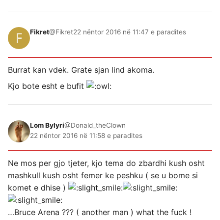
Fikret
@Fikret
22 nëntor 2016 në 11:47 e paradites
Burrat kan vdek. Grate sjan lind akoma.
Kjo bote esht e bufit
Lom Bylyri
@Donald_theClown
22 nëntor 2016 në 11:58 e paradites
Ne mos per gjo tjeter, kjo tema do zbardhi kush osht
mashkull kush osht femer ke peshku ( se u bome si
komet e dhise )
…Bruce Arena ??? ( another man ) what the fuck !