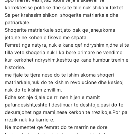
korrektesise politike dhe si te tille nuk shikoni faktet.
Sa per krahasim shikoni shoqerite matriarkale dhe
patriarkale.
Shoqerite matriarkale sot,ato pak qe jane,akoma
jetojne ne kohen e fiseve me shpata.
Femrat nga natyra, nuk e kane qef ndryshimin,dhe si te
tilla vete shoqeria nuk I ka bere primare ne vendime
kur kerkohet ndryshim,keshtu qe kane humbur trenin e
historise.
me fjale te tjera nese do te ishim akoma shoqeri
matriarkale,nuk do te kishim revolucione dhe kesisoj
nuk do te kishim zhvillim.
Edhe sot nje djale qe rri nen hijen e mamit
pafundesisht,eshte I destinuar te deshtoje,pasi do te
dekurajohet nga mami,nese kerkon te rrezikoje.Por pa
rrezik nuk ka karriere.
Ne momentet qe femrat do te marrin ne dore