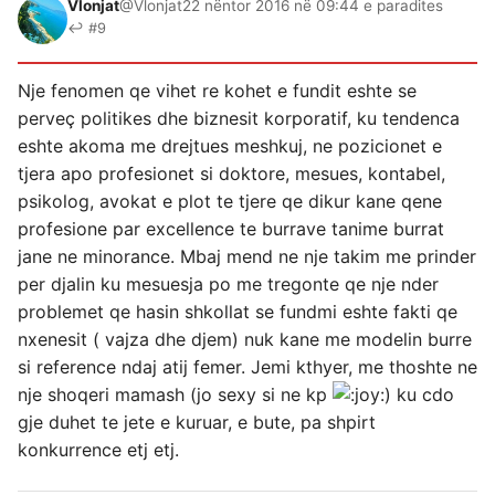
Vlonjat
@Vlonjat
22 nëntor 2016 në 09:44 e paradites
↩ #9
Nje fenomen qe vihet re kohet e fundit eshte se
perveç politikes dhe biznesit korporatif, ku tendenca
eshte akoma me drejtues meshkuj, ne pozicionet e
tjera apo profesionet si doktore, mesues, kontabel,
psikolog, avokat e plot te tjere qe dikur kane qene
profesione par excellence te burrave tanime burrat
jane ne minorance. Mbaj mend ne nje takim me prinder
per djalin ku mesuesja po me tregonte qe nje nder
problemet qe hasin shkollat se fundmi eshte fakti qe
nxenesit ( vajza dhe djem) nuk kane me modelin burre
si reference ndaj atij femer. Jemi kthyer, me thoshte ne
nje shoqeri mamash (jo sexy si ne kp
) ku cdo
gje duhet te jete e kuruar, e bute, pa shpirt
konkurrence etj etj.