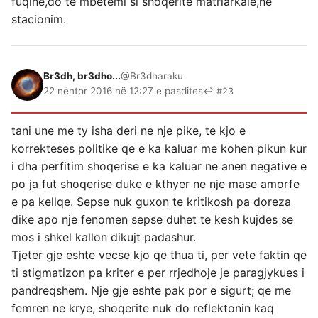
fuqine,do te mbetemi si shoqerite matriarkale,ne
stacionim.
Br3dh, br3dho...
@Br3dharaku
22 nëntor 2016 në 12:27 e pasdites
↩ #23
tani une me ty isha deri ne nje pike, te kjo e
korrekteses politike qe e ka kaluar me kohen pikun kur
i dha perfitim shoqerise e ka kaluar ne anen negative e
po ja fut shoqerise duke e kthyer ne nje mase amorfe
e pa kellqe. Sepse nuk guxon te kritikosh pa doreza
dike apo nje fenomen sepse duhet te kesh kujdes se
mos i shkel kallon dikujt padashur.
Tjeter gje eshte vecse kjo qe thua ti, per vete faktin qe
ti stigmatizon pa kriter e per rrjedhoje je paragjykues i
pandreqshem. Nje gje eshte pak por e sigurt; qe me
femren ne krye, shoqerite nuk do reflektonin kaq