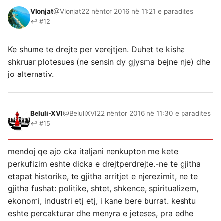
Vlonjat
@Vlonjat
22 nëntor 2016 në 11:21 e paradites
↩ #12
Ke shume te drejte per verejtjen. Duhet te kisha
shkruar plotesues (ne sensin dy gjysma bejne nje) dhe
jo alternativ.
Beluli-XVI
@BeluliXVI
22 nëntor 2016 në 11:30 e paradites
↩ #15
mendoj qe ajo cka italjani nenkupton me kete
perkufizim eshte dicka e drejtperdrejte.-ne te gjitha
etapat historike, te gjitha arritjet e njerezimit, ne te
gjitha fushat: politike, shtet, shkence, spiritualizem,
ekonomi, industri etj etj, i kane bere burrat. keshtu
eshte percakturar dhe menyra e jeteses, pra edhe