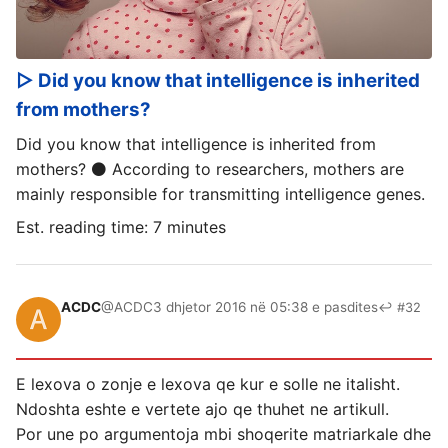
▷ Did you know that intelligence is inherited
from mothers?
Did you know that intelligence is inherited from
mothers? ⚫ According to researchers, mothers are
mainly responsible for transmitting intelligence genes.
Est. reading time: 7 minutes
ACDC
@ACDC
3 dhjetor 2016 në 05:38 e pasdites
↩ #32
E lexova o zonje e lexova qe kur e solle ne italisht.
Ndoshta eshte e vertete ajo qe thuhet ne artikull.
Por une po argumentoja mbi shoqerite matriarkale dhe