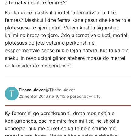
alternativ i rolit te femres?”
Kur ka qene mashkull model “alternativ” i rolit te
femres? Mashkulli dhe femra kane pasur dhe kane role
plotesuese te njeri tjetrit. Vetem keshtu sigurohet
kalimi ne breza te tjere. Cdo alternative e ketij modeli
plotesues do jete vetem e perkohshme,
eksperimentale sepse nuk e lejon natyra. Kur ta kaloje
shekullin revolucioni gjinor atehere mbase do merret
ne konsiderate me seriozisht.
Tirona-4ever
@Tirona-4ever
22 nëntor 2016 në 10:15 e paradites
↩ #10
Ky fenomini qe pershkruan ti, dmth mos nxitja e
konkurrences, ose me mire frenimi i saj ne shkolla
kendejza, nuk me duket se ka te beje shume me
raportin gra-burra. Ne te gjitha nivelet e shkolles