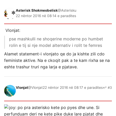
Asterisk Shokmeobelisk
@Asterisku
22 nëntor 2016 në 08:14 e paradites
Vlonjat:
pse mashkulli ne shoqerine moderne po humbet
rolin e tij si nje model alternativ i rolit te femres
Alamet statement-i vlonjato qe do ja kishte zili cdo
feministe aktive. Na e ckoqit pak a te kam rixha se na
eshte trashur truri nga larja e pjatave.
Vlonjat
@Vlonjat
22 nëntor 2016 në 08:17 e paradites
↩ #3
po pra asterisko kete po pyes dhe une. Si
perfunduam deri ne kete pike duke lare pjatat dhe