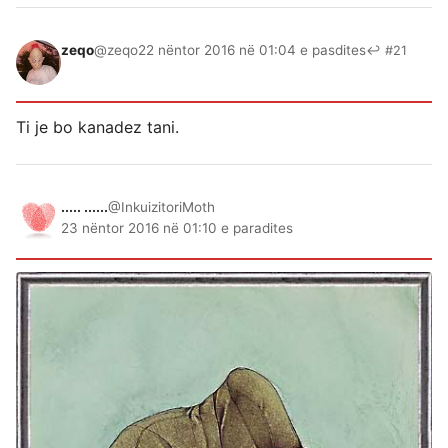
zeqo
@zeqo
22 nëntor 2016 në 01:04 e pasdites
↩ #21
Ti je bo kanadez tani.
..... ......
@InkuizitoriMoth
23 nëntor 2016 në 01:10 e paradites