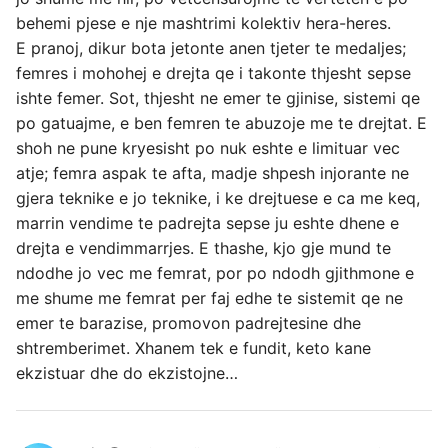
behemi pjese e nje mashtrimi kolektiv hera-heres.
E pranoj, dikur bota jetonte anen tjeter te medaljes;
femres i mohohej e drejta qe i takonte thjesht sepse
ishte femer. Sot, thjesht ne emer te gjinise, sistemi qe
po gatuajme, e ben femren te abuzoje me te drejtat. E
shoh ne pune kryesisht po nuk eshte e limituar vec
atje; femra aspak te afta, madje shpesh injorante ne
gjera teknike e jo teknike, i ke drejtuese e ca me keq,
marrin vendime te padrejta sepse ju eshte dhene e
drejta e vendimmarrjes. E thashe, kjo gje mund te
ndodhe jo vec me femrat, por po ndodh gjithmone e
me shume me femrat per faj edhe te sistemit qe ne
emer te barazise, promovon padrejtesine dhe
shtremberimet. Xhanem tek e fundit, keto kane
ekzistuar dhe do ekzistojne…