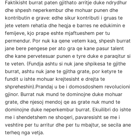
Faktikisht burrat paten gjithato arritje duke ndrydhur
dhe shpesh neperkembur dhe mohuar punen dhe
kontributin e grave: edhe sikur kontributi i gruas te
jete vetem rehatia dhe heqja e barres ne edukimin e
femijeve, kjo prape eshte mjaftueshem per tu
permendur. Por nuk ka qene vetem kaq, shpesh burrat
jane bere pengese per ato gra qe kane pasur talent
dhe kane pervetesuar punen e tyre duke e paraqitur si
te veten. (Fundja ashtu si nuk jane shpikesa te gjithe
burrat, ashtu nuk jane te gjitha grate, por ketyre te
fundit u ishte mohuar krejtesisht e drejta te
shpreheshin).Prandaj u be i domosdoshem revolucioni
gjinor. Burrat nuk mund te dominojne duke mohuar
grate, dhe njesoj mendoj qe as grate nuk mund te
dominojne duke neperkembur burrat. Ekuilibri do ishte
me i shendetshem ne shoqeri, pavaresisht se me i
veshtire per tu arritur dhe per tu mbajtur, se secila ane
terheq nga vetja.