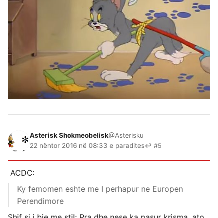
Asterisk Shokmeobelisk
@Asterisku
22 nëntor 2016 në 08:33 e paradites
↩ #5
ACDC:
Ky femomen eshte me I perhapur ne Europen
Perendimore
Shif si i bie me stil: Pra dhe nese ka pasur krisma, ato