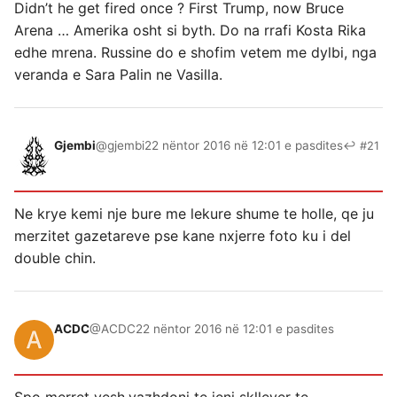
Didn’t he get fired once ? First Trump, now Bruce
Arena … Amerika osht si byth. Do na rrafi Kosta Rika
edhe mrena. Russine do e shofim vetem me dylbi, nga
veranda e Sara Palin ne Vasilla.
Gjembi
@gjembi
22 nëntor 2016 në 12:01 e pasdites
↩ #21
Ne krye kemi nje bure me lekure shume te holle, qe ju
merzitet gazetareve pse kane nxjerre foto ku i del
double chin.
ACDC
@ACDC
22 nëntor 2016 në 12:01 e pasdites
Spo merret vesh,vazhdoni te jeni skllever te