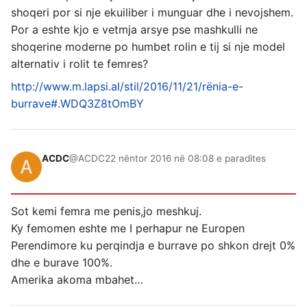
shoqeri por si nje ekuiliber i munguar dhe i nevojshem.
Por a eshte kjo e vetmja arsye pse mashkulli ne
shoqerine moderne po humbet rolin e tij si nje model
alternativ i rolit te femres?
http://www.m.lapsi.al/stil/2016/11/21/rënia-e-
burrave#.WDQ3Z8tOmBY
ACDC
@ACDC
22 nëntor 2016 në 08:08 e paradites
Sot kemi femra me penis,jo meshkuj.
Ky femomen eshte me I perhapur ne Europen
Perendimore ku perqindja e burrave po shkon drejt 0%
dhe e burave 100%.
Amerika akoma mbahet…