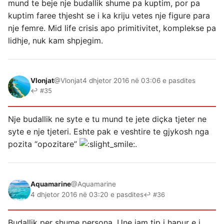
mund te beje nje budallik shume pa kuptim, por pa
kuptim faree thjesht se i ka kriju vetes nje figure para
nje femre. Mid life crisis apo primitivitet, komplekse pa
lidhje, nuk kam shpjegim.
Vlonjat
@Vlonjat
4 dhjetor 2016 në 03:06 e pasdites
↩ #35
Nje budallik ne syte e tu mund te jete diçka tjeter ne
syte e nje tjeteri. Eshte pak e veshtire te gjykosh nga
pozita “opozitare”
.
Aquamarine
@Aquamarine
4 dhjetor 2016 në 03:20 e pasdites
↩ #36
Budallik per shume persona. Une jam tip i hapur e i