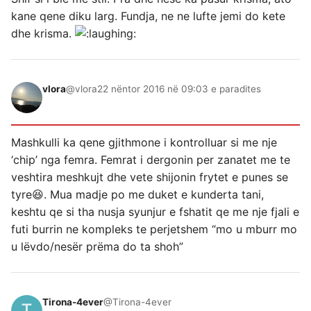
kane qene diku larg. Fundja, ne ne lufte jemi do kete
dhe krisma.
vlora
@vlora
22 nëntor 2016 në 09:03 e paradites
Mashkulli ka qene gjithmone i kontrolluar si me nje
‘chip’ nga femra. Femrat i dergonin per zanatet me te
veshtira meshkujt dhe vete shijonin frytet e punes se
tyre😆. Mua madje po me duket e kunderta tani,
keshtu qe si tha nusja syunjur e fshatit qe me nje fjali e
futi burrin ne kompleks te perjetshem “mo u mburr mo
u lëvdo/nesër prëma do ta shoh”
Tirona-4ever
@Tirona-4ever