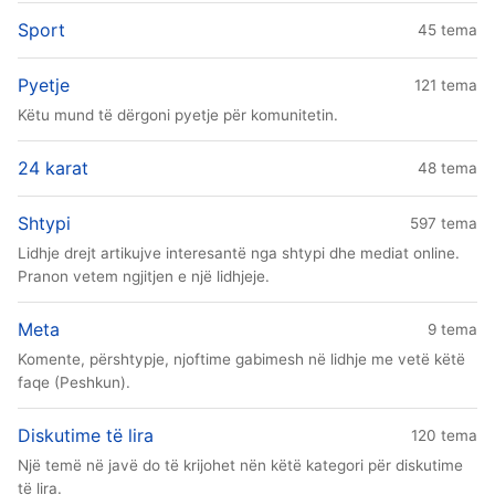
Sport
45 tema
Pyetje
121 tema
Këtu mund të dërgoni pyetje për komunitetin.
24 karat
48 tema
Shtypi
597 tema
Lidhje drejt artikujve interesantë nga shtypi dhe mediat online.
Pranon vetem ngjitjen e një lidhjeje.
Meta
9 tema
Komente, përshtypje, njoftime gabimesh në lidhje me vetë këtë
faqe (Peshkun).
Diskutime të lira
120 tema
Një temë në javë do të krijohet nën këtë kategori për diskutime
të lira.