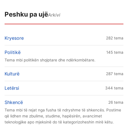
Peshku pa ujë
Arkivi
Kryesore
282 tema
Politikë
145 tema
Tema mbi politikën shqiptare dhe ndërkombëtare.
Kulturë
287 tema
Letërsi
344 tema
Shkencë
26 tema
Tema mbi të rejat nga fusha të ndryshme të shkencës. Postime
që lidhen me zbulime, studime, hapësirën, avancimet
teknologjike apo mjeksinë do të kategorizoheshin mirë këtu.