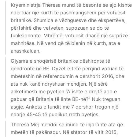
Kryeministrja Theresa mund të besonte se ajo kishte
ndërtuar një kurth të pashmangshëm për votuesit
britanikë. Shumica e vëzhguesve dhe ekspertëve,
përfshirë dhe vetveten, supozuan se do të
funksiononte. Mbrëmë, votuesit dhanë një surprizë
mahnitëse. Në vend që të bienin në kurth, ata e
anashkaluan.
Gjysma e shoqërisë britanike dëshironte të
qëndronte në BE. Dyzet e tetë përqind votuan të
mbeteshin në referendumin e qershorit 2016, dhe
ata nuk kanë ndryshuar mendjen. Një sërë
anketimesh me pyetjen “A ishte e drejtë apo e
gabuar që Britania të linte BE-në?” Nuk treguan
asgjë. Anketa e fundit më 7 qershor tregon një
ndarje 45-45 të publikut rreth pyetjes.
Theresa Mej mendoi se mund të injoronte ata që
mbetën të pakënaqur. Në shtator të vitit 2015,