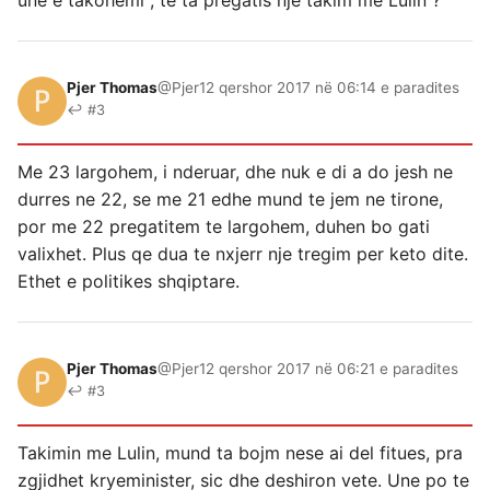
Pjer Thomas
@Pjer
12 qershor 2017 në 06:14 e paradites
↩ #3
Me 23 largohem, i nderuar, dhe nuk e di a do jesh ne
durres ne 22, se me 21 edhe mund te jem ne tirone,
por me 22 pregatitem te largohem, duhen bo gati
valixhet. Plus qe dua te nxjerr nje tregim per keto dite.
Ethet e politikes shqiptare.
Pjer Thomas
@Pjer
12 qershor 2017 në 06:21 e paradites
↩ #3
Takimin me Lulin, mund ta bojm nese ai del fitues, pra
zgjidhet kryeminister, sic dhe deshiron vete. Une po te