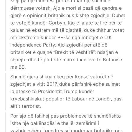
Meji pa një mundësi për të fituar një shumicë
dërrmuese votash. Ajo e mori si bazë që qendra e
gjerë e opinionit britanik nuk kishte zgjedhje: Duhet
të votojë kundër Corbyn. Kjo e la atë të lirë për të
kaluar në ekstrem më të djathtë, duke thithur votat
më ekstreme kundër BE-së nga mbetjet e U.K
Independence Party. Ajo zgjodhi për atë që
britanikët e quajnë “Brexit të vështirë”: ndarjen e
shpejtë dhe të plotë të marrëdhënieve të Britanisë
me BE.
Shumë gjëra shkuan keq për konservatorët në
zgjedhjet e vitit 2017, duke përfshirë edhe sulmet
idjoteske të Presidentit Trump kundër
kryebashkiakut popullor të Labour në Londër, pas
aktit terrorist.
Por ajo që fshihej pas problemeve të shumëfishta
ishte një pakënaqësi e thellë: zemërimi i
vazhdueshëm i qendrës së moderuar britanike për