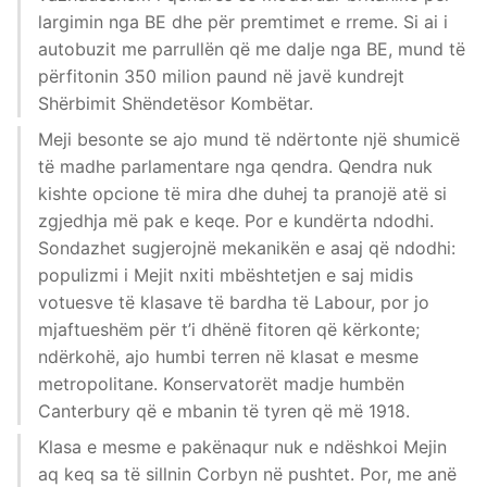
largimin nga BE dhe për premtimet e rreme. Si ai i
autobuzit me parrullën që me dalje nga BE, mund të
përfitonin 350 milion paund në javë kundrejt
Shërbimit Shëndetësor Kombëtar.
Meji besonte se ajo mund të ndërtonte një shumicë
të madhe parlamentare nga qendra. Qendra nuk
kishte opcione të mira dhe duhej ta pranojë atë si
zgjedhja më pak e keqe. Por e kundërta ndodhi.
Sondazhet sugjerojnë mekanikën e asaj që ndodhi:
populizmi i Mejit nxiti mbështetjen e saj midis
votuesve të klasave të bardha të Labour, por jo
mjaftueshëm për t’i dhënë fitoren që kërkonte;
ndërkohë, ajo humbi terren në klasat e mesme
metropolitane. Konservatorët madje humbën
Canterbury që e mbanin të tyren që më 1918.
Klasa e mesme e pakënaqur nuk e ndëshkoi Mejin
aq keq sa të sillnin Corbyn në pushtet. Por, me anë