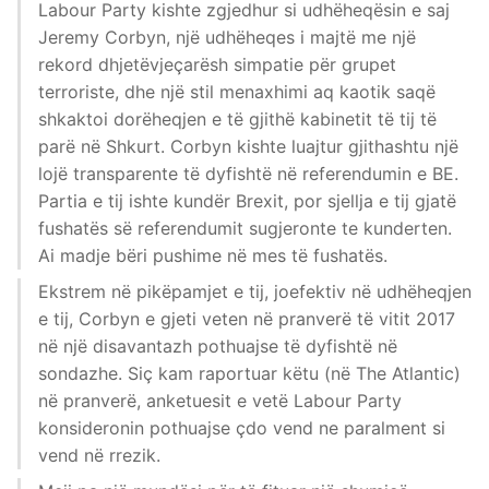
Labour Party kishte zgjedhur si udhëheqësin e saj
Jeremy Corbyn, një udhëheqes i majtë me një
rekord dhjetëvjeçarësh simpatie për grupet
terroriste, dhe një stil menaxhimi aq kaotik saqë
shkaktoi dorëheqjen e të gjithë kabinetit të tij të
parë në Shkurt. Corbyn kishte luajtur gjithashtu një
lojë transparente të dyfishtë në referendumin e BE.
Partia e tij ishte kundër Brexit, por sjellja e tij gjatë
fushatës së referendumit sugjeronte te kunderten.
Ai madje bëri pushime në mes të fushatës.
Ekstrem në pikëpamjet e tij, joefektiv në udhëheqjen
e tij, Corbyn e gjeti veten në pranverë të vitit 2017
në një disavantazh pothuajse të dyfishtë në
sondazhe. Siç kam raportuar këtu (në The Atlantic)
në pranverë, anketuesit e vetë Labour Party
konsideronin pothuajse çdo vend ne paralment si
vend në rrezik.