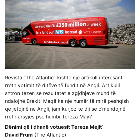
Revista “The Atlantic” kishte një artikull interesant
rreth votimit të ditëve të fundit në Angli. Artikulli
shtron tezën se rezultatet e zgjdhjeve mund të
ndalojnë Brexit. Meqë ka një numër të mirë peshqish
që jetojnë ne Angli, jam kurjoz të dij se c’mendojnë
rreth arsyjes pse humbi Tereza May?
Dënimi që i dhanë votuesit Tereza Mejit
’
David Frum
(The Atlantic)