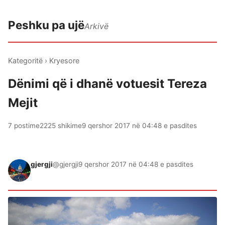
Peshku pa ujë
Arkivë
Kategoritë
›
Kryesore
Dënimi që i dhanë votuesit Tereza
Mejit
7 postime
2225 shikime
9 qershor 2017 në 04:48 e pasdites
gjergji
@gjergji
9 qershor 2017 në 04:48 e pasdites