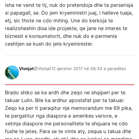
isha ne vend te tij, nuk do pretendoja dhe ta perserisja
si papagall, se. Do jem kryeministri juaj, i halleve tuaja,
etj, sic thote ne cdo miting. Une do kerkoja te
realizoheshin disa ide projekte, qe jane ne interes te
biznesit e konsumatorit, dhe nuk do e permenia
ceshtjen se kush do jete kryeminister.
Vlonjat
@Vlonjat
12 qershor 2017 në 06:34 e paradites
Brado shiko se ka ardh dhe zeqo ne shqiperi per te
takuar Lulin. Bile ka ardhur apostafat per ta takuar.
Zeqo ka per ti paraqitur nje memorandum me 69 pika,
te pergatitur nga diaspora e amerikes veriore, e
vetmja diaspore me personalitete te shquara ne cdo
fushe te jetes. Para se te vinte aty, zequa u takua dhe
me ne ( une, bredhi, etj etj) dhe na kerkoi ca mendime