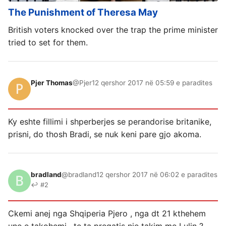
The Punishment of Theresa May
British voters knocked over the trap the prime minister
tried to set for them.
Pjer Thomas
@Pjer
12 qershor 2017 në 05:59 e paradites
Ky eshte fillimi i shperberjes se perandorise britanike,
prisni, do thosh Bradi, se nuk keni pare gjo akoma.
bradland
@bradland
12 qershor 2017 në 06:02 e paradites
↩ #2
Ckemi anej nga Shqiperia Pjero , nga dt 21 kthehem
une e takohemi , te ta pregatis nje takim me Lulin ?