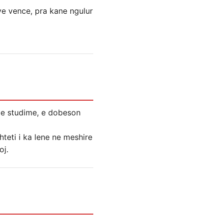
ve vence, pra kane ngulur
ll e studime, e dobeson
teti i ka lene ne meshire
oj.