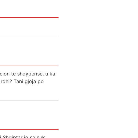
icion te shqyperise, u ka
rdhi? Tani gjoja po
ri Shqiptar jo se nuk