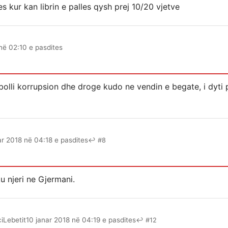
es kur kan librin e palles qysh prej 10/20 vjetve
në 02:10 e pasdites
olli korrupsion dhe droge kudo ne vendin e begate, i dyti p
ar 2018 në 04:18 e pasdites
↩ #8
iku njeri ne Gjermani.
iLebetit
10 janar 2018 në 04:19 e pasdites
↩ #12