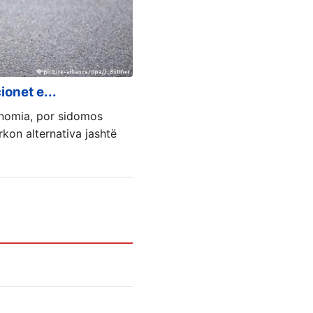
ionet e...
onomia, por sidomos
rkon alternativa jashtë