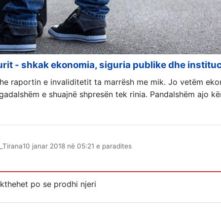
rurit - shkak ekonomia, siguria publike dhe instituc
e raportin e invaliditetit ta marrësh me mik. Jo vetëm ek
 ngadalshëm e shuajnë shpresën tek rinia. Pandalshëm ajo kë
_Tirana
10 janar 2018 në 05:21 e paradites
’ kthehet po se prodhi njeri