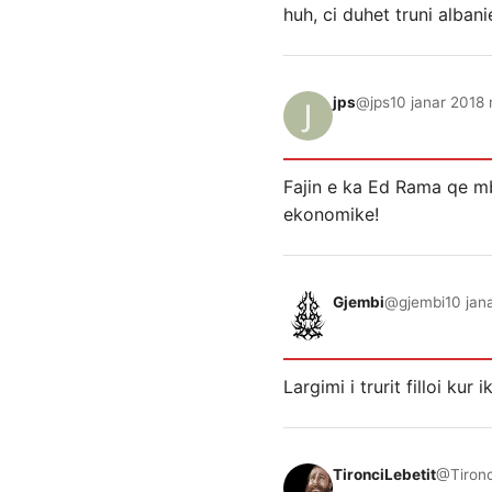
huh, ci duhet truni albani
jps
@jps
10 janar 2018 
Fajin e ka Ed Rama qe mb
ekonomike!
Gjembi
@gjembi
10 jan
Largimi i trurit filloi kur 
TironciLebetit
@Tironc