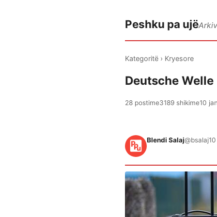
Peshku pa ujë
Arki
Kategoritë
›
Kryesore
Deutsche Welle p
28 postime
3189 shikime
10 ja
Blendi Salaj
@bsalaj
10