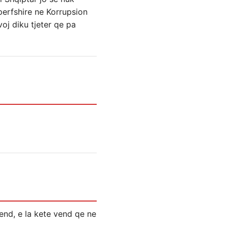
 perfshire ne Korrupsion
j diku tjeter qe pa
end, e la kete vend qe ne