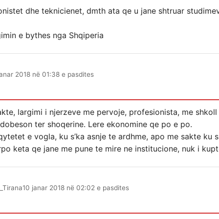
onistet dhe teknicienet, dmth ata qe u jane shtruar studime
imin e bythes nga Shqiperia
janar 2018 në 01:38 e pasdites
sakte, largimi i njerzeve me pervoje, profesionista, me shko
ha dobeson ter shoqerine. Lere ekonomine qe po e po.
ytetet e vogla, ku s’ka asnje te ardhme, apo me sakte ku sh
irpo keta qe jane me pune te mire ne institucione, nuk i kupt
_Tirana
10 janar 2018 në 02:02 e pasdites