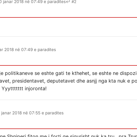
0 janar 2018 në 07:49 e paradites
↩ #2
ar 2018 në 07:49 e paradites
rje politikaneve se eshte gati te kthehet, se eshte ne dispoz
ravet, presidentavet, deputetavet dhe asnjj nga kta nuk e po
Yyyttttttt injoronta!
 janar 2018 në 07:55 e paradites
e Shqiperi fiton me i forti qe sigurisht nuk ka tru , pra Tru