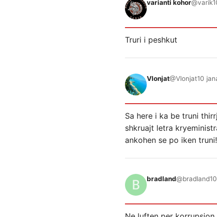
varianti kohor
@varik
1
Truri i peshkut
Vlonjat
@Vlonjat
10 jan
Sa here i ka be truni thir
shkruajt letra kryeminist
ankohen se po iken truni! 
bradland
@bradland
10
Ne luften per korrupsion n