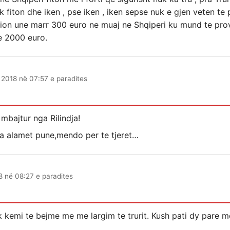
k fiton dhe iken , pse iken , iken sepse nuk e gjen veten te
on une marr 300 euro ne muaj ne Shqiperi ku mund te provo
e 2000 euro.
 2018 në 07:57 e paradites
 mbajtur nga Rilindja!
ka alamet pune,mendo per te tjeret…
8 në 08:27 e paradites
k kemi te bejme me me largim te trurit. Kush pati dy pare m