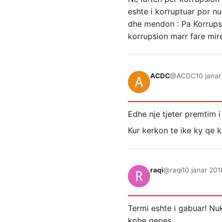
eshte i korruptuar por nu
dhe mendon : Pa Korrupsi
korrupsion marr fare mir
ACDC
@ACDC
10 janar
Edhe nje tjeter premtim i
Kur kerkon te ike ky qe 
raqi
@raqi
10 janar 201
Termi eshte i gabuar! Nu
kohe qepes.