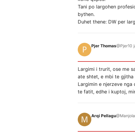
Tani po largohen profesi
bythen.
Duhet thene: DW per larg
Pjer Thomas
@Pjer
10 
Largimi i trurit, ose me 
ate shtet, e mbi te gjit
Largimin e njerzeve nga q
te fatit, edhe i kuptoj, m
Arqi Pellagu
@Manjola