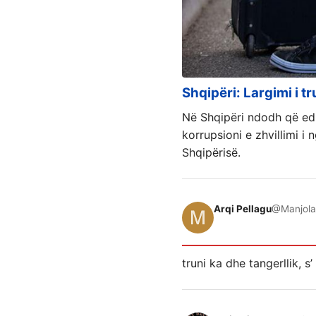
Shqipëri: Largimi i t
Në Shqipëri ndodh që edh
korrupsioni e zhvillimi i
Shqipërisë.
Arqi Pellagu
@Manjola
truni ka dhe tangerllik, s