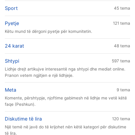
Sport
45 tema
Pyetje
121 tema
Këtu mund të dërgoni pyetje për komunitetin.
24 karat
48 tema
Shtypi
597 tema
Lidhje drejt artikujve interesantë nga shtypi dhe mediat online.
Pranon vetem ngjitjen e një lidhjeje.
Meta
9 tema
Komente, përshtypje, njoftime gabimesh në lidhje me vetë këtë
faqe (Peshkun).
Diskutime të lira
120 tema
Një temë në javë do të krijohet nën këtë kategori për diskutime
të lira.