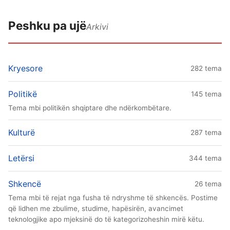
Peshku pa ujë
Arkivi
Kryesore
282 tema
Politikë
145 tema
Tema mbi politikën shqiptare dhe ndërkombëtare.
Kulturë
287 tema
Letërsi
344 tema
Shkencë
26 tema
Tema mbi të rejat nga fusha të ndryshme të shkencës. Postime
që lidhen me zbulime, studime, hapësirën, avancimet
teknologjike apo mjeksinë do të kategorizoheshin mirë këtu.