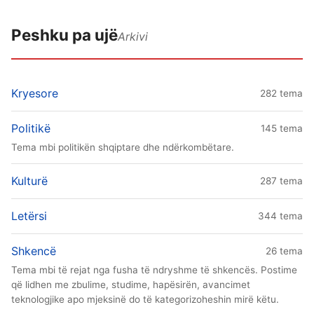
Peshku pa ujë
Arkivi
Kryesore
282 tema
Politikë
145 tema
Tema mbi politikën shqiptare dhe ndërkombëtare.
Kulturë
287 tema
Letërsi
344 tema
Shkencë
26 tema
Tema mbi të rejat nga fusha të ndryshme të shkencës. Postime
që lidhen me zbulime, studime, hapësirën, avancimet
teknologjike apo mjeksinë do të kategorizoheshin mirë këtu.