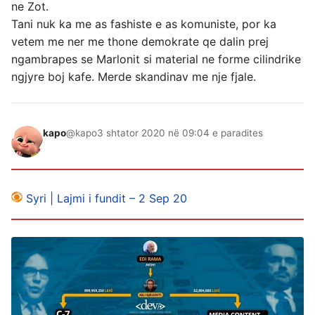
ne Zot.
Tani nuk ka me as fashiste e as komuniste, por ka
vetem me ner me thone demokrate qe dalin prej
ngambrapes se Marlonit si material ne forme cilindrike
ngjyre boj kafe. Merde skandinav me nje fjale.
kapo
@kapo
3 shtator 2020 në 09:04 e paradites
Syri | Lajmi i fundit – 2 Sep 20