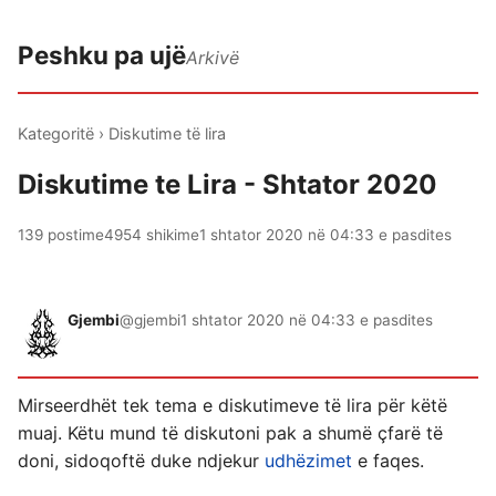
Peshku pa ujë
Arkivë
Kategoritë
›
Diskutime të lira
Diskutime te Lira - Shtator 2020
139 postime
4954 shikime
1 shtator 2020 në 04:33 e pasdites
Gjembi
@gjembi
1 shtator 2020 në 04:33 e pasdites
Mirseerdhët tek tema e diskutimeve të lira për këtë
muaj. Këtu mund të diskutoni pak a shumë çfarë të
doni, sidoqoftë duke ndjekur
udhëzimet
e faqes.