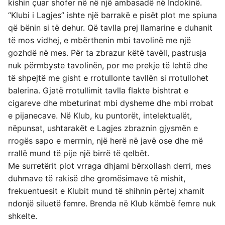
kishin çuar shofer në në një ambasadë në Indokinë.
“Klubi i Lagjes” ishte një barrakë e pisët plot me spiuna
që bënin si të dehur. Që tavlla prej llamarine e duhanit
të mos vidhej, e mbërthenin mbi tavolinë me një
gozhdë në mes. Për ta zbrazur këtë tavëll, pastrusja
nuk përmbyste tavolinën, por me prekje të lehtë dhe
të shpejtë me gisht e rrotullonte tavllën si rrotullohet
balerina. Gjatë rrotullimit tavlla flakte bishtrat e
cigareve dhe mbeturinat mbi dysheme dhe mbi rrobat
e pijanecave. Në Klub, ku puntorët, intelektualët,
nëpunsat, ushtarakët e Lagjes zbraznin gjysmën e
rrogës sapo e merrnin, një herë në javë ose dhe më
rrallë mund të pije një birrë të qelbët.
Me surretërit plot vrraga dhjami bërxollash derri, mes
duhmave të rakisë dhe gromësimave të mishit,
frekuentuesit e Klubit mund të shihnin përtej xhamit
ndonjë siluetë femre. Brenda në Klub këmbë femre nuk
shkelte.