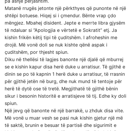
pa asnjë përjashtim.
Matanë rrugës jetonte një përkthyes që punonte në një
shtëpi botuese. Hiqej si i çmendur. Bënte vrap çdo
mëngjez. Mbahej disident. Jepte e merrte libra gjysëm
të ndaluar si “Apologjia e vërtetë e Sokratit” etj. Ja
kishin frikën këtij tipi të çuditshëm. I afroheshin me
drojë. Më vonë doli se nuk kishte qënë aspak i
çuditshëm, por thjesht spiun.
Diku në thellësi të lagjes banonte një djalë që mburrej
se e kishin kapur disa herë duke u arratisur. Të gjithë e
dinin se po të kapnin 1 herë duke u arratisur, të rrasnin
për gjithë jetën në burg, dhe nuk mund të tentoje për
herë të dytë ose të tretë. Megjithatë të gjithë bënin
sikur i besonin historitë e arratisjeve të tij. Edhe ky doli
spiun.
Një jevg që banonte në një barrakë, u zhduk disa vite.
Më vonë u muar vesh se pasi nuk kishin gjetur një më
të saktë, brunin e besuar të partisë dhe sigurimit e