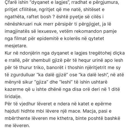
Çfarë ishin “dyqanet e lagjes”, rradhat e përgjumura,
pritjet cfilitëse, ngritjet që me natë, shitëset e
ngathëta, raftet bosh ? është pyetje së cilës i
nënëshkruari nuk merr përsipër ti përgjigjet, ja lë
imagjinatës së lexuesve, vetëm rekomandon pamje
nga filmat për epidemitë e kolerës në qytetet
mesjetare.
Kur në ndonjërin nga dyqanet e lagjes tregëtohej diçka
e rrallë, për shembull gjizë për të hequr urinë apo lesh
për të thurur triko, banorët i thoshin njëritjetrit me sy
të zgurdulluar “ka dalë gjizë” ose “ka dalë lesh”, në atë
mënyrë sikur “gjiza” dhe “leshi” të ishin ushtarë
kazerme që u ishte dhënë nga disa orë deri në 1 ditë
liridalje.
Për të vjedhur lëveret e ndera në katet e epërme
hajduti hidhte mbi lëvere një mace. Macja, pasi e
mbërthente lëveren me kthetra, binte poshtë bashkë
me lëveren.