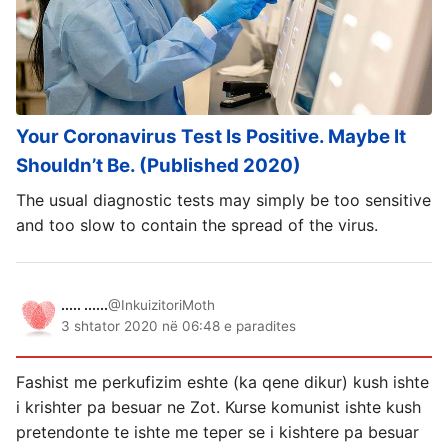
Your Coronavirus Test Is Positive. Maybe It
Shouldn’t Be. (Published 2020)
The usual diagnostic tests may simply be too sensitive
and too slow to contain the spread of the virus.
..... ......
@InkuizitoriMoth
3 shtator 2020 në 06:48 e paradites
Fashist me perkufizim eshte (ka qene dikur) kush ishte
i krishter pa besuar ne Zot. Kurse komunist ishte kush
pretendonte te ishte me teper se i kishtere pa besuar