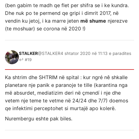
(ben gabim te madh qe flet per shifra se i ke kundra.
Dhe nuk po te permend qe gripi i dimrit 2017, në
vendin ku jetoj, i ka marre jeten
më shume
njerezve
(te moshuar) se corona në 2020 !)
STALKER
@STALKER
4 shtator 2020 në 11:13 e paradites
↩ #19
Ka shtrim dhe SHTRIM në spital : kur ngré nê shkalle
planetare nje panik e paranoje te tille (karantina nga
më absurdet, mediatizim deri në çmendí i nje dhe
vetem nje teme te vetme në 24/24 dhe 7/7) doemos
qe infektimi perceptohet si murtajë apo kolerë.
Nurembergu eshte pak biles.