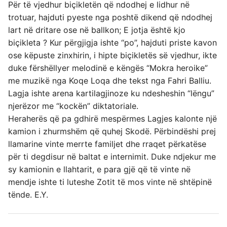
Për të vjedhur biçikletën që ndodhej e lidhur në
trotuar, hajduti pyeste nga poshtë dikend që ndodhej
lart në dritare ose në ballkon; E jotja është kjo
biçikleta ? Kur përgjigja ishte “po”, hajduti priste kavon
ose këpuste zinxhirin, i hipte biçikletës së vjedhur, ikte
duke fërshëllyer melodinë e këngës “Mokra heroike”
me muzikë nga Koqe Loqa dhe tekst nga Fahri Balliu.
Lagja ishte arena kartilagjinoze ku ndesheshin “lëngu”
njerëzor me “kockën” diktatoriale.
Heraherës që pa gdhirë mespërmes Lagjes kalonte një
kamion i zhurmshëm që quhej Skodë. Përbindëshi prej
llamarine vinte merrte familjet dhe rraqet përkatëse
për ti degdisur në baltat e internimit. Duke ndjekur me
sy kamionin e llahtarit, e para gjë që të vinte në
mendje ishte ti luteshe Zotit të mos vinte në shtëpinë
tënde. E.Y.