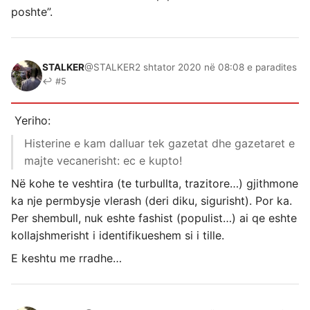
poshte”.
STALKER
@STALKER
2 shtator 2020 në 08:08 e paradites
↩ #5
Yeriho:
Histerine e kam dalluar tek gazetat dhe gazetaret e
majte vecanerisht: ec e kupto!
Në kohe te veshtira (te turbullta, trazitore…) gjithmone
ka nje permbysje vlerash (deri diku, sigurisht). Por ka.
Per shembull, nuk eshte fashist (populist…) ai qe eshte
kollajshmerisht i identifikueshem si i tille.
E keshtu me rradhe…