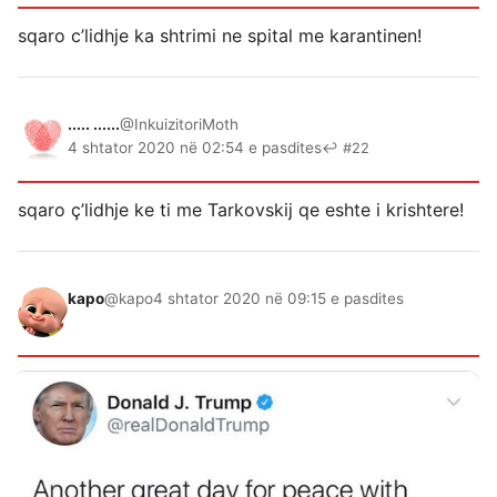
sqaro c’lidhje ka shtrimi ne spital me karantinen!
..... ......
@InkuizitoriMoth
4 shtator 2020 në 02:54 e pasdites
↩ #22
sqaro ç’lidhje ke ti me Tarkovskij qe eshte i krishtere!
kapo
@kapo
4 shtator 2020 në 09:15 e pasdites