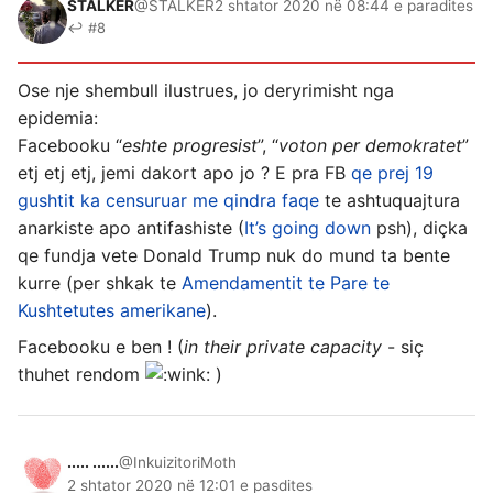
STALKER
@STALKER
2 shtator 2020 në 08:44 e paradites
↩ #8
Ose nje shembull ilustrues, jo deryrimisht nga
epidemia:
Facebooku “
eshte progresist
”, “
voton per demokratet
”
etj etj etj, jemi dakort apo jo ? E pra FB
qe prej 19
gushtit ka censuruar me qindra faqe
te ashtuquajtura
anarkiste apo antifashiste (
It’s going down
psh), diçka
qe fundja vete Donald Trump nuk do mund ta bente
kurre (per shkak te
Amendamentit te Pare te
Kushtetutes amerikane
).
Facebooku e ben ! (
in their private capacity
- siç
thuhet rendom
)
..... ......
@InkuizitoriMoth
2 shtator 2020 në 12:01 e pasdites