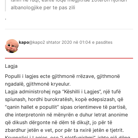
albanologjike per te pas zili
.
kapo
@kapo
2 shtator 2020 në 01:04 e pasdites
Lagja
Populli i lagjes ecte gjithmonë rrëzave, gjithmonë
ngadalë, gjithmonë kryeulur.
Lagja administrohej nga “Këshilli i Lagjes”, një tufë
spiunash, hordhi burokratësh, kopè edepsizash, që
“qanin hallet e popullit” sipas orientimeve të partisë,
dhe interpretonin në mënyrën e duhur letrat anonime
që dikush dërgonte në dëm të dikujt, jo për të
zbardhur jetën e vet, por për ta nxirë jetën e tjetrit.
Kryepolici i Lagjes, ose “i plotfuqishmi”, ishte një dëng