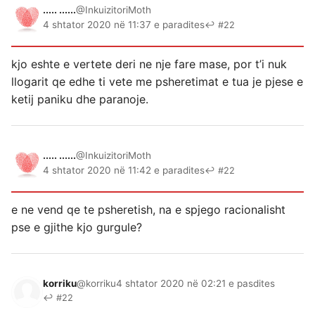
..... ......
@InkuizitoriMoth
4 shtator 2020 në 11:37 e paradites
↩ #22
kjo eshte e vertete deri ne nje fare mase, por t’i nuk
llogarit qe edhe ti vete me psheretimat e tua je pjese e
ketij paniku dhe paranoje.
..... ......
@InkuizitoriMoth
4 shtator 2020 në 11:42 e paradites
↩ #22
e ne vend qe te psheretish, na e spjego racionalisht
pse e gjithe kjo gurgule?
korriku
@korriku
4 shtator 2020 në 02:21 e pasdites
↩ #22