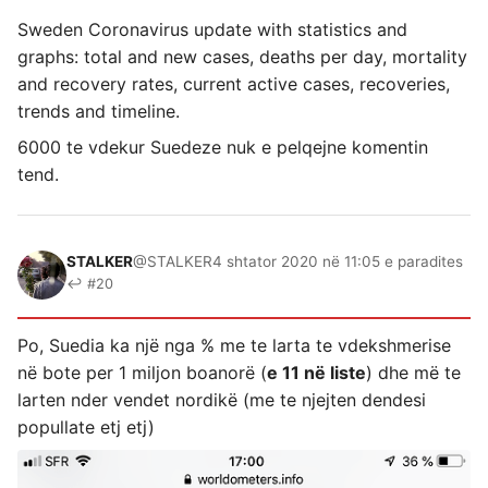
Sweden Coronavirus update with statistics and
graphs: total and new cases, deaths per day, mortality
and recovery rates, current active cases, recoveries,
trends and timeline.
6000 te vdekur Suedeze nuk e pelqejne komentin
tend.
STALKER
@STALKER
4 shtator 2020 në 11:05 e paradites
↩ #20
Po, Suedia ka një nga % me te larta te vdekshmerise
në bote per 1 miljon boanorë (
e 11 në liste
) dhe më te
larten nder vendet nordikë (me te njejten dendesi
popullate etj etj)