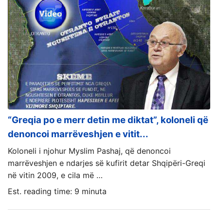
“Greqia po e merr detin me diktat”, koloneli që
denoncoi marrëveshjen e vitit...
Koloneli i njohur Myslim Pashaj, që denoncoi
marrëveshjen e ndarjes së kufirit detar Shqipëri-Greqi
në vitin 2009, e cila më …
Est. reading time: 9 minuta