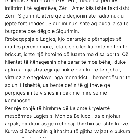
fshehtas Zërin e Amerikës. Por, meqënse përmes
infiltrimit të agjentëve, Zëri i Amerikës ishte faktikisht
Zëri i Sigurimit, atyre që e dëgjonin atë radio nuk u
jepte fort rëndësi. Sigurimi nuk ishte aq budalla sa të
burgoste pse dëgjoje Sigurimin.
Rrobaqepsja e Lagjes, kjo pararojë e përhapjes së
modës perëndimore, jeta e së cilës kalonte në teh të
briskut, ishte një heroinë që luante me disa porta. Që
klientat të kënaqeshin dhe zarar të mos bëhej, duke
aplikuar një strategji që nuk e bëri kurrë të njohur,
virtuozja e tegelave, nga monarkisti i hemendësuar te
spiuni i fshehtë, ua bënte qefin të gjithëve që
përpiqeshin të visheshin pak më mirë se me
kominoshe.
Për një zonjë të hirshme që kalonte kryelartë
mespërmes Lagjes si Monica Bellucci, pa e njohur
aspak, pa ditur asgjë rreth saj, thoshin se ishte kurvë.
Kurva cilësoheshin gjithashtu të gjitha vajzat e bukura