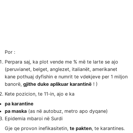
Por :
Perpara saj, ka plot vende me % më te larte se ajo
(peruvianet, belget, anglezet, italianët, amerikanet
kane pothuaj dyfishin e numrit te vdekjeve per 1 miljon
banorë,
gjithe duke aplikuar karantinë
! )
Kete pozicion, te 11-in, ajo e ka
pa karantine
pa maska
(as në autobuz, metro apo dyqane)
Epidemia mbaroi në Surdi
Gje qe provon inefikasitetin,
te pakten
, te karantines.