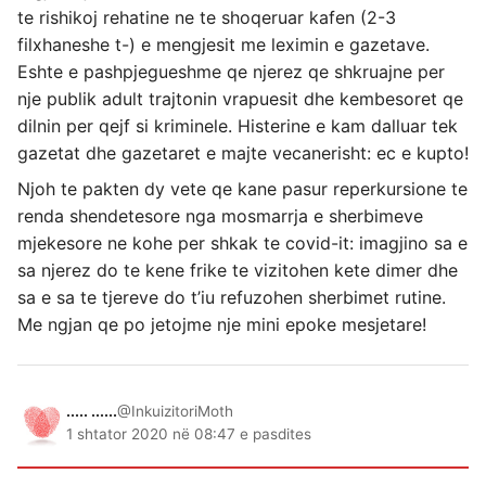
te rishikoj rehatine ne te shoqeruar kafen (2-3
filxhaneshe t-) e mengjesit me leximin e gazetave.
Eshte e pashpjegueshme qe njerez qe shkruajne per
nje publik adult trajtonin vrapuesit dhe kembesoret qe
dilnin per qejf si kriminele. Histerine e kam dalluar tek
gazetat dhe gazetaret e majte vecanerisht: ec e kupto!
Njoh te pakten dy vete qe kane pasur reperkursione te
renda shendetesore nga mosmarrja e sherbimeve
mjekesore ne kohe per shkak te covid-it: imagjino sa e
sa njerez do te kene frike te vizitohen kete dimer dhe
sa e sa te tjereve do t’iu refuzohen sherbimet rutine.
Me ngjan qe po jetojme nje mini epoke mesjetare!
..... ......
@InkuizitoriMoth
1 shtator 2020 në 08:47 e pasdites