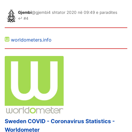
Gjembi
@gjembi
4 shtator 2020 në 09:49 e paradites
↩ #4
worldometers.info
Sweden COVID - Coronavirus Statistics -
Worldometer