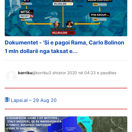
Dokumentet - 'Si e pagoi Rama, Carlo Bolinon
1 mln dollarë nga taksat e...
korriku
@korriku
3 shtator 2020 në 04:23 e pasdites
Lapsi.al – 29 Aug 20