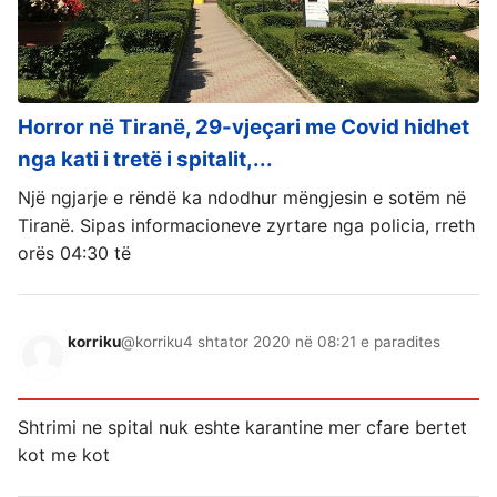
Horror në Tiranë, 29-vjeçari me Covid hidhet
nga kati i tretë i spitalit,...
Një ngjarje e rëndë ka ndodhur mëngjesin e sotëm në
Tiranë. Sipas informacioneve zyrtare nga policia, rreth
orës 04:30 të
korriku
@korriku
4 shtator 2020 në 08:21 e paradites
Shtrimi ne spital nuk eshte karantine mer cfare bertet
kot me kot