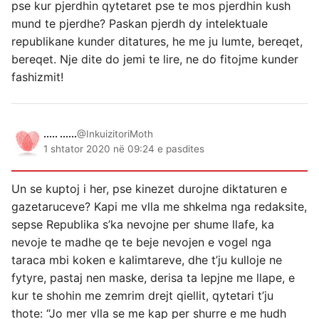
pse kur pjerdhin qytetaret pse te mos pjerdhin kush
mund te pjerdhe? Paskan pjerdh dy intelektuale
republikane kunder ditatures, he me ju lumte, bereqet,
bereqet. Nje dite do jemi te lire, ne do fitojme kunder
fashizmit!
..... ......
@InkuizitoriMoth
1 shtator 2020 në 09:24 e pasdites
Un se kuptoj i her, pse kinezet durojne diktaturen e
gazetaruceve? Kapi me vlla me shkelma nga redaksite,
sepse Republika s’ka nevojne per shume llafe, ka
nevoje te madhe qe te beje nevojen e vogel nga
taraca mbi koken e kalimtareve, dhe t’ju kulloje ne
fytyre, pastaj nen maske, derisa ta lepjne me llape, e
kur te shohin me zemrim drejt qiellit, qytetari t’ju
thote: “Jo mer vlla se me kap per shurre e me hudh