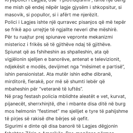
me mish që endej nëpër lagje gjysëm i shkopsitur, si
masovik, si popullor, si i afërt me njerëzit.
Polici i Lagjes ishte një qurravec pisanjos që më tepër
se frikë apo urrejtje të ngjallte neveri dhe mëshirë.
Për tu ruajtur prej spiunave vepronte mekanizmi
misterioz i frikës së të gjithëve ndaj të gjithëve.
Spiunat që as fshiheshin as shpalleshin, ata që
vigjëlonin sjelljen e banorëve, antenat e televizionit,
ndjekësit e modës, devijimet nga “mësimet e partisë”,
ishin pensionistat. Ata mutër ishin edhe dibranë,
mirditorë, fierakë, por më së shumti lebër që
mbaheshin për “veteranë të luftës”.
Në prag festash policia mblidhte aleatët e vet, kurvat,
pijanecët, sherrxhinjtë, dhe i mbante disa ditë në burg
mos helmonin “festimet” me sjelljet e tyre të pahijshme
të pirjes së rakisë dhe bërjes së qefit.
Sigurimi e dinte që disa banorë të Lagjes dëgjonin