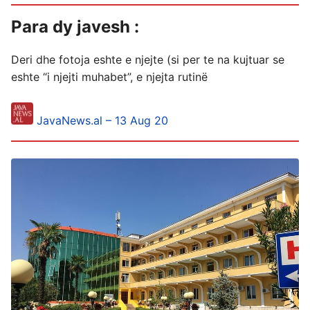
Para dy javesh :
Deri dhe fotoja eshte e njejte (si per te na kujtuar se
eshte “i njejti muhabet”, e njejta rutinë
JavaNews.al – 13 Aug 20