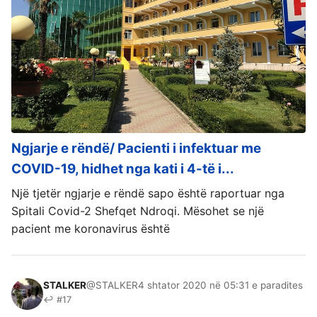
Ngjarje e rëndë/ Pacienti i infektuar me
COVID-19, hidhet nga kati i 4-të i...
Një tjetër ngjarje e rëndë sapo është raportuar nga
Spitali Covid-2 Shefqet Ndroqi. Mësohet se një
pacient me koronavirus është
STALKER
@STALKER
4 shtator 2020 në 05:31 e paradites
↩ #17