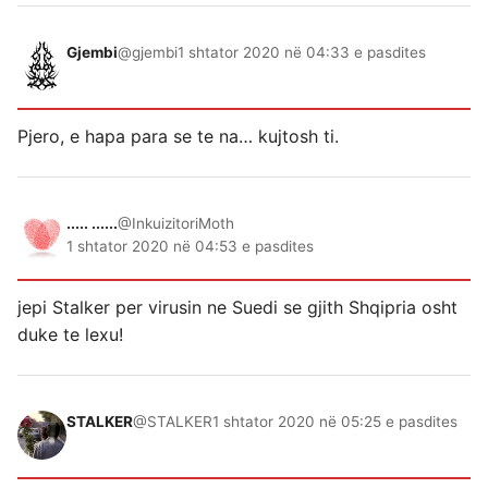
Gjembi
@gjembi
1 shtator 2020 në 04:33 e pasdites
Pjero, e hapa para se te na… kujtosh ti.
..... ......
@InkuizitoriMoth
1 shtator 2020 në 04:53 e pasdites
jepi Stalker per virusin ne Suedi se gjith Shqipria osht
duke te lexu!
STALKER
@STALKER
1 shtator 2020 në 05:25 e pasdites