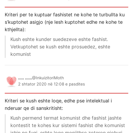
Kriteri per te kuptuar fashistet ne kohe te turbullta ku
s’kuptohet asigjo (nje lesh kuptohet edhe ne kohe te
kthjellta):
Kush eshte kunder suedezeve eshte fashist.
Vetkuptohet se kush eshte prosuedez, eshte
komunist
..... ......
@InkuizitoriMoth
2 shtator 2020 në 12:08 e pasdites
Kriteri se kush eshte loqe, edhe pse intelektual i
nderuar qe di sanskritisht:
Kush permend termat komunist dhe fashist jashte
kontestit te kohes kur sistemi fashist dhe komunist
ishin ne fuqi, eshte loqe megjithse zoteron njohuri