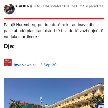
STALKER
@STALKER
4 shtator 2020 në 05:29 e paradites
Pa një Nuremberg per ideatorët e karantinave dhe
panikut ndërplanetar, histori të tilla do të vazhdojnë të
na duken ordinere :
Dje:
JavaNews.al – 2 Sep 20