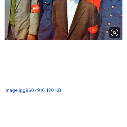
image.jpg
960×916 120 KB