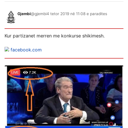
Gjembi
@gjembi
4 tetor 2019 në 11:08 e paradites
Kur partizanet merren me konkurse shikimesh.
facebook.com