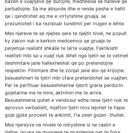
bazen e vuajtjeve qe durojne, madhesise se halleve qe
perballojne. Sa me absurde dhe e rende pesha e hallit
qe i qendrohet aq me e virtytshme gruaja, se
prezumohet i ka rezistuar tundimit per rrugen e lehte.
Mes njereve te se njejtes sere te njejtit nivel, ne popull
ky zakon nuk e kerkon medoemos qe gruaja te
perjetoje
realisht shkalle te larte vuajtje, Faktikisht
realiteti mbi sa u vuajt nuk dihet nga tjetri se te vetmet
deshmitare jane hallexheshat qe po pretendojne
respektin. Fitimtare dhe te zonjat jane ato qe krijojne
besueshmeri te tjetri mbi cfare pretendohet se vuajten.
Per te perfituar besueshmerine tjetrit graria perdorin
gojetarine me te mire, aktrimin me te arrire.
Besueshmeria quhet e vendosur edhe nese tjetri nuk te
aprovon verbalisht, mjafton tjetri mos lejohet te hape
goje gjate procesit te ankimit, t’ia zesh gojen- thuhet.
Mes njerezve ne nivele te ndryshme si ne rastin e
dafne, gruaja ne mungese te mundesise per te folur