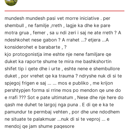
mundesh mundesh pasi vet morre iniciative . per
shembull , ne familje ,rreth , lagje ka dhe ke pare
motra grua , femer , sa u ndi zeri i saj ne ate rreth ? A
ndeshkohet nese gabon ? A rrahet …? etjera …A
konsiderohet e barabarte , ?
kjo protogonistja ime eshte nje nene familjare qe
duket ka raporte shume te mira me bashkshortin
shifet tip i qete dhe i urte , eshte nene e shembullore
duket , por vrehet qe ka trauma ? ndryshe nuk di si te
spjegoj frigen e saj … … mos e publiko , me krijon
pershtypjen forma si rrine mos po mendon qe une do
e rrafi ??? Sot e pate ultimatum , Nese dhe nje here do
qash me duhet te largoj nga puna . E di qe e ka te
pamundur te permbaj vehten , por dhe une ndodhem
ne situate te palakmuar …nuk di si te veproj … e
mendoj qe jam shume paqesore