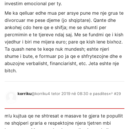
investim emocional per ty.
Me ka qelluar edhe mua per arsye pune me nje grua te
divorcuar me pese djeme (jo shqiptare). Qante dhe
ankohej cdo here qe e shifja; me se shumti per
percmimin e te tjereve ndaj saj. Me se fundmi qe i kish
vjedhur i biri me mijera euro; pare qe kish lene bixhoz.
Ta quash nene te keqe nuk mundesh; eshte njeri
shume i bute, e formuar po ja qe e shfrytezojne dhe e
abuzojne verbalisht, financiarisht, etc. Jeta eshte nje
bitch.
korriku
@korriku
4 tetor 2019 në 08:30 e pasdites
↩ #29
m’u kujtua qe ne shtresat e masave te gjera te popullit
ne shqiperi graria e respektojne njera tjetren mbi