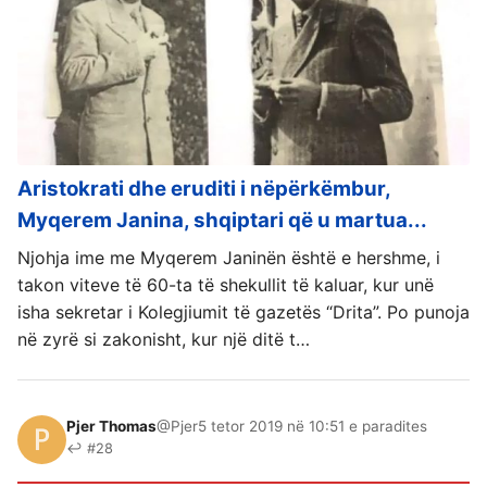
Aristokrati dhe eruditi i nëpërkëmbur,
Myqerem Janina, shqiptari që u martua...
Njohja ime me Myqerem Janinën është e hershme, i
takon viteve të 60-ta të shekullit të kaluar, kur unë
isha sekretar i Kolegjiumit të gazetës “Drita”. Po punoja
në zyrë si zakonisht, kur një ditë t…
Pjer Thomas
@Pjer
5 tetor 2019 në 10:51 e paradites
↩ #28