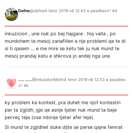
Dafne
@dafne
4 tetor 2019 në 12:43 e pasdites
↩ #4
inkuzicion , une nuk po bej hajgare . hiq valla , po
mundohem te mesoj zanafillen e nje problemi qe te di
si ti qasem … e me mire se ketu tek ju nuk mund te
mesoj prandaj ketu e shkrova jo andej nga une.
..... ......
@InkuizitoriMoth
4 tetor 2019 në 12:53 e pasdites
↩ #5
ky problem ka kontest, pra duhet me njof kontestin
per ta zgjidh, gje qe asnje tjeter nuk mund ta beje
perveç teje (ose ndonje tjeter afer teje).
Si mund te zgjidhet duke dijte se perse qajne femrat