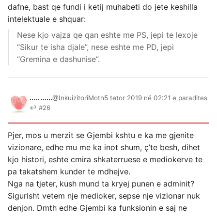
dafne, bast qe fundi i ketij muhabeti do jete keshilla
intelektuale e shquar:
Nese kjo vajza qe qan eshte me PS, jepi te lexoje
“Sikur te isha djale”, nese eshte me PD, jepi
“Gremina e dashunise”.
..... ......
@InkuizitoriMoth
5 tetor 2019 në 02:21 e paradites
↩ #26
Pjer, mos u merzit se Gjembi kshtu e ka me gjenite
vizionare, edhe mu me ka inot shum, ç’te besh, dihet
kjo histori, eshte cmira shkaterruese e mediokerve te
pa takatshem kunder te mdhejve.
Nga na tjeter, kush mund ta kryej punen e adminit?
Sigurisht vetem nje medioker, sepse nje vizionar nuk
denjon. Dmth edhe Gjembi ka funksionin e saj ne