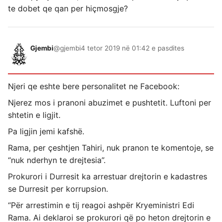
te dobet qe qan per hiçmosgje?
Gjembi
@gjembi
4 tetor 2019 në 01:42 e pasdites
Njeri qe eshte bere personalitet ne Facebook:
Njerez mos i pranoni abuzimet e pushtetit. Luftoni per
shtetin e ligjit.
Pa ligjin jemi kafshë.
Rama, per çeshtjen Tahiri, nuk pranon te komentoje, se
“nuk nderhyn te drejtesia”.
Prokurori i Durresit ka arrestuar drejtorin e kadastres
se Durresit per korrupsion.
“Për arrestimin e tij reagoi ashpër Kryeministri Edi
Rama. Ai deklaroi se prokurori që po heton drejtorin e