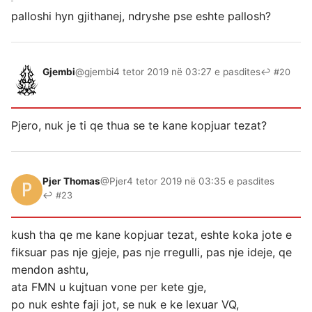
palloshi hyn gjithanej, ndryshe pse eshte pallosh?
Gjembi
@gjembi
4 tetor 2019 në 03:27 e pasdites
↩ #20
Pjero, nuk je ti qe thua se te kane kopjuar tezat?
Pjer Thomas
@Pjer
4 tetor 2019 në 03:35 e pasdites
↩ #23
kush tha qe me kane kopjuar tezat, eshte koka jote e
fiksuar pas nje gjeje, pas nje rregulli, pas nje ideje, qe
mendon ashtu,
ata FMN u kujtuan vone per kete gje,
po nuk eshte faji jot, se nuk e ke lexuar VQ,