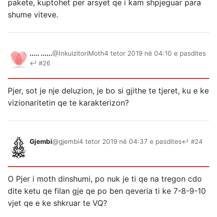
pakete, kuptohet per arsyet qe i kam shpjeguar para
shume viteve.
..... ......
@InkuizitoriMoth
4 tetor 2019 në 04:10 e pasdites
↩ #26
Pjer, sot je nje deluzion, je bo si gjithe te tjeret, ku e ke
vizionaritetin qe te karakterizon?
Gjembi
@gjembi
4 tetor 2019 në 04:37 e pasdites
↩ #24
O Pjer i moth dinshumi, po nuk je ti qe na tregon cdo
dite ketu qe filan gje qe po ben qeveria ti ke 7-8-9-10
vjet qe e ke shkruar te VQ?