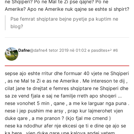
ne Shqiperi? Po ne Mal te Zi pse qajne? Po ne
Amerike? Apo ne Amerike nuk qajne se eshte si shpirt?
Pse femrat shqiptare bejne pyetje pa kuptim ne
blog?
Dafne
@dafne
4 tetor 2019 në 01:02 e pasdites
↩ #6
sepse ajo eshte rritur dhe formuar 40 vjete ne Shqiperi
, as ne Mal te Zi e as ne Amerike . Me intereson te dij ,
cilat jane te drejtat e femres shqiptare ne Shqiperi dhe
sa ze vend fjala e saj ne familje rreth apo shoqeri …
nese vonohet 5 min , qane , a me ke larguar nga puna .
nese i jep pushim me arsy , prap kur lajmerohet vjen
duke qare , a me pranon ? (kjo fjal me cmend )
nese ka ndodhur afer nje ekcesi qe ti e dine qe ajo se
ka bere , vjen duke qare une kalova andej vetem