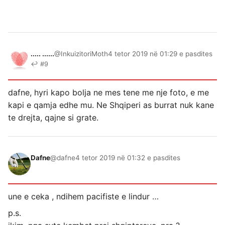
..... ......
@InkuizitoriMoth
4 tetor 2019 në 01:29 e pasdites
↩ #9
dafne, hyri kapo bolja ne mes tene me nje foto, e me
kapi e qamja edhe mu. Ne Shqiperi as burrat nuk kane
te drejta, qajne si grate.
Dafne
@dafne
4 tetor 2019 në 01:32 e pasdites
une e ceka , ndihem pacifiste e lindur …
p.s.