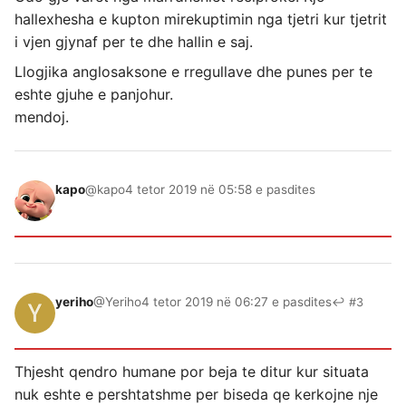
hallexhesha e kupton mirekuptimin nga tjetri kur tjetrit
i vjen gjynaf per te dhe hallin e saj.
Llogjika anglosaksone e rregullave dhe punes per te
eshte gjuhe e panjohur.
mendoj.
kapo
@kapo
4 tetor 2019 në 05:58 e pasdites
yeriho
@Yeriho
4 tetor 2019 në 06:27 e pasdites
↩ #3
Thjesht qendro humane por beja te ditur kur situata
nuk eshte e pershtatshme per biseda qe kerkojne nje