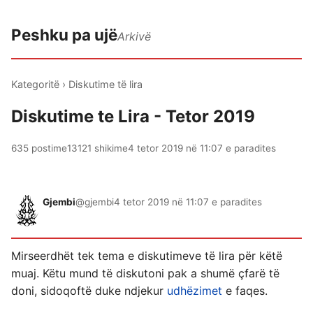
Peshku pa ujë
Arkivë
Kategoritë
›
Diskutime të lira
Diskutime te Lira - Tetor 2019
635 postime
13121 shikime
4 tetor 2019 në 11:07 e paradites
Gjembi
@gjembi
4 tetor 2019 në 11:07 e paradites
Mirseerdhët tek tema e diskutimeve të lira për këtë
muaj. Këtu mund të diskutoni pak a shumë çfarë të
doni, sidoqoftë duke ndjekur
udhëzimet
e faqes.