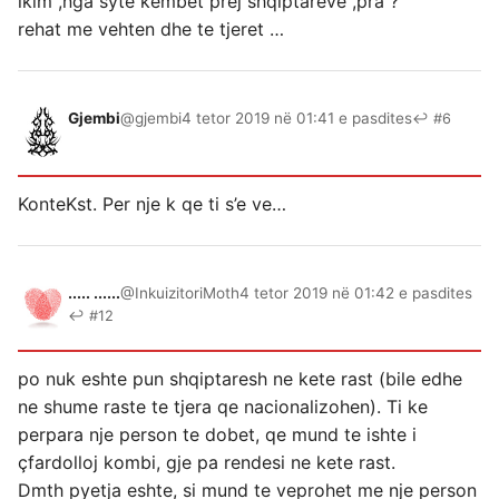
ikim ,nga syte kembet prej shqiptareve ,pra ?
rehat me vehten dhe te tjeret …
Gjembi
@gjembi
4 tetor 2019 në 01:41 e pasdites
↩ #6
KonteKst. Per nje k qe ti s’e ve…
..... ......
@InkuizitoriMoth
4 tetor 2019 në 01:42 e pasdites
↩ #12
po nuk eshte pun shqiptaresh ne kete rast (bile edhe
ne shume raste te tjera qe nacionalizohen). Ti ke
perpara nje person te dobet, qe mund te ishte i
çfardolloj kombi, gje pa rendesi ne kete rast.
Dmth pyetja eshte, si mund te veprohet me nje person