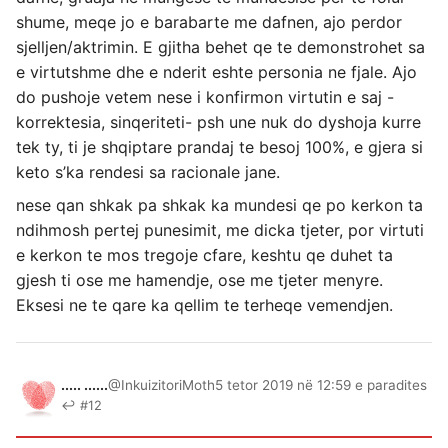
shume, meqe jo e barabarte me dafnen, ajo perdor
sjelljen/aktrimin. E gjitha behet qe te demonstrohet sa
e virtutshme dhe e nderit eshte personia ne fjale. Ajo
do pushoje vetem nese i konfirmon virtutin e saj -
korrektesia, sinqeriteti- psh une nuk do dyshoja kurre
tek ty, ti je shqiptare prandaj te besoj 100%, e gjera si
keto s’ka rendesi sa racionale jane.
nese qan shkak pa shkak ka mundesi qe po kerkon ta
ndihmosh pertej punesimit, me dicka tjeter, por virtuti
e kerkon te mos tregoje cfare, keshtu qe duhet ta
gjesh ti ose me hamendje, ose me tjeter menyre.
Eksesi ne te qare ka qellim te terheqe vemendjen.
..... ......
@InkuizitoriMoth
5 tetor 2019 në 12:59 e paradites
↩ #12