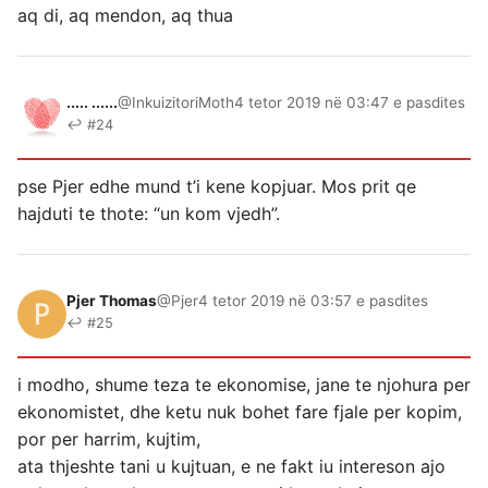
aq di, aq mendon, aq thua
..... ......
@InkuizitoriMoth
4 tetor 2019 në 03:47 e pasdites
↩ #24
pse Pjer edhe mund t’i kene kopjuar. Mos prit qe
hajduti te thote: “un kom vjedh”.
Pjer Thomas
@Pjer
4 tetor 2019 në 03:57 e pasdites
↩ #25
i modho, shume teza te ekonomise, jane te njohura per
ekonomistet, dhe ketu nuk bohet fare fjale per kopim,
por per harrim, kujtim,
ata thjeshte tani u kujtuan, e ne fakt iu intereson ajo