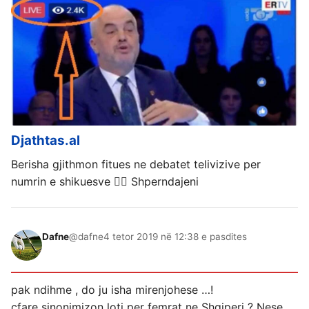
Djathtas.al
Berisha gjithmon fitues ne debatet telivizive per
numrin e shikuesve ✌🏼 Shperndajeni
Dafne
@dafne
4 tetor 2019 në 12:38 e pasdites
pak ndihme , do ju isha mirenjohese …!
cfare sinonimizon loti per femrat ne Shqiperi ? Nese