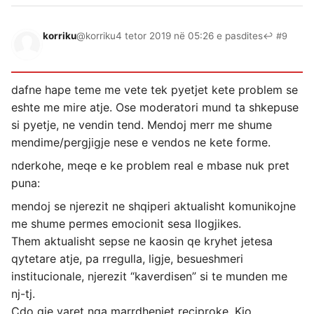
korriku
@korriku
4 tetor 2019 në 05:26 e pasdites
↩ #9
dafne hape teme me vete tek pyetjet kete problem se
eshte me mire atje. Ose moderatori mund ta shkepuse
si pyetje, ne vendin tend. Mendoj merr me shume
mendime/pergjigje nese e vendos ne kete forme.
nderkohe, meqe e ke problem real e mbase nuk pret
puna:
mendoj se njerezit ne shqiperi aktualisht komunikojne
me shume permes emocionit sesa llogjikes.
Them aktualisht sepse ne kaosin qe kryhet jetesa
qytetare atje, pa rregulla, ligje, besueshmeri
institucionale, njerezit “kaverdisen” si te munden me
nj-tj.
Cdo gje varet nga marrdheniet reciproke. Kjo