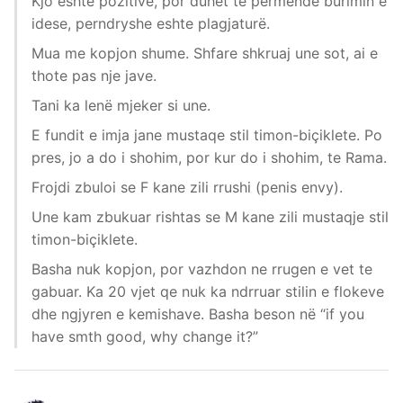
Kjo eshte pozitive, por duhet te permende burimin e
idese, perndryshe eshte plagjaturë.
Mua me kopjon shume. Shfare shkruaj une sot, ai e
thote pas nje jave.
Tani ka lenë mjeker si une.
E fundit e imja jane mustaqe stil timon-biçiklete. Po
pres, jo a do i shohim, por kur do i shohim, te Rama.
Frojdi zbuloi se F kane zili rrushi (penis envy).
Une kam zbukuar rishtas se M kane zili mustaqje stil
timon-biçiklete.
Basha nuk kopjon, por vazhdon ne rrugen e vet te
gabuar. Ka 20 vjet qe nuk ka ndrruar stilin e flokeve
dhe ngjyren e kemishave. Basha beson në “if you
have smth good, why change it?”