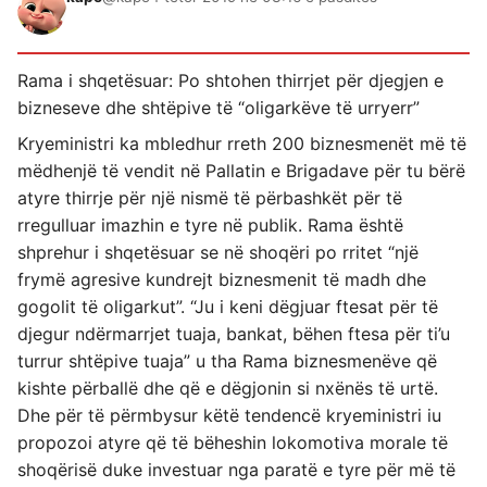
Rama i shqetësuar: Po shtohen thirrjet për djegjen e
bizneseve dhe shtëpive të “oligarkëve të urryerr”
Kryeministri ka mbledhur rreth 200 biznesmenët më të
mëdhenjë të vendit në Pallatin e Brigadave për tu bërë
atyre thirrje për një nismë të përbashkët për të
rregulluar imazhin e tyre në publik. Rama është
shprehur i shqetësuar se në shoqëri po rritet “një
frymë agresive kundrejt biznesmenit të madh dhe
gogolit të oligarkut”. “Ju i keni dëgjuar ftesat për të
djegur ndërmarrjet tuaja, bankat, bëhen ftesa për ti’u
turrur shtëpive tuaja” u tha Rama biznesmenëve që
kishte përballë dhe që e dëgjonin si nxënës të urtë.
Dhe për të përmbysur këtë tendencë kryeministri iu
propozoi atyre që të bëheshin lokomotiva morale të
shoqërisë duke investuar nga paratë e tyre për më të