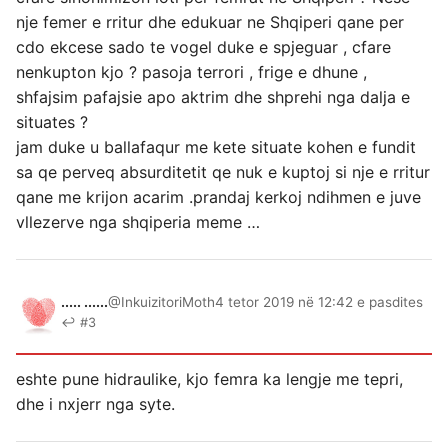
nje femer e rritur dhe edukuar ne Shqiperi qane per
cdo ekcese sado te vogel duke e spjeguar , cfare
nenkupton kjo ? pasoja terrori , frige e dhune ,
shfajsim pafajsie apo aktrim dhe shprehi nga dalja e
situates ?
jam duke u ballafaqur me kete situate kohen e fundit
sa qe perveq absurditetit qe nuk e kuptoj si nje e rritur
qane me krijon acarim .prandaj kerkoj ndihmen e juve
vllezerve nga shqiperia meme …
..... ......
@InkuizitoriMoth
4 tetor 2019 në 12:42 e pasdites
↩ #3
eshte pune hidraulike, kjo femra ka lengje me tepri,
dhe i nxjerr nga syte.