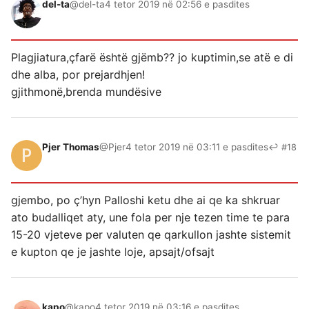
del-ta
@del-ta
4 tetor 2019 në 02:56 e pasdites
Plagjiatura,çfarë është gjëmb?? jo kuptimin,se atë e di
dhe alba, por prejardhjen!
gjithmonë,brenda mundësive
Pjer Thomas
@Pjer
4 tetor 2019 në 03:11 e pasdites
↩ #18
gjembo, po ç’hyn Palloshi ketu dhe ai qe ka shkruar
ato budalliqet aty, une fola per nje tezen time te para
15-20 vjeteve per valuten qe qarkullon jashte sistemit
e kupton qe je jashte loje, apsajt/ofsajt
kapo
@kapo
4 tetor 2019 në 03:16 e pasdites