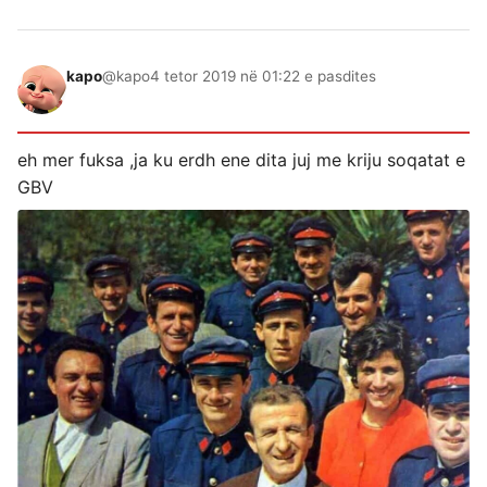
kapo
@kapo
4 tetor 2019 në 01:22 e pasdites
eh mer fuksa ,ja ku erdh ene dita juj me kriju soqatat e
GBV