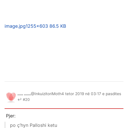
image.jpg
1255×603 86.5 KB
..... ......
@InkuizitoriMoth
4 tetor 2019 në 03:17 e pasdites
↩ #20
Pjer:
po ç’hyn Palloshi ketu