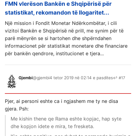
FMN vlerëson Bankën e Shqipërisë për
statistikat, rekomandon të llogaritet...
Një mission i Fondit Monetar Ndërkombëtar, i cili
vizitoi Bankën e Shqipërisë në prill, me synim për të
parë mënyrën se si hartohen dhe shpërndahen
informacionet për statistikat monetare dhe financiare
për bankën qendrore, institucionet e tjera...
Gjembi
@gjembi
4 tetor 2019 në 02:14 e pasdites
↩ #17
Pjer, ai personi eshte ca i ngjashem me ty ne disa
gjera. Psh:
Me kishin thene qe Rama eshte kopjac, hap syte
dhe kopjon idete e mira, te fresketa.