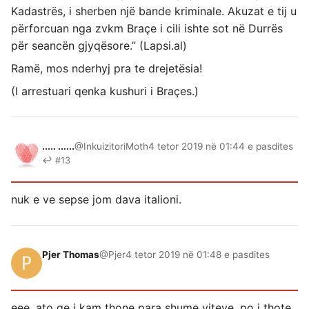
Kadastrës, i sherben një bande kriminale. Akuzat e tij u
përforcuan nga zvkm Braçe i cili ishte sot në Durrës
për seancën gjyqësore.” (Lapsi.al)
Ramë, mos nderhyj pra te drejetësia!
(I arrestuari qenka kushuri i Braçes.)
..... ......
@InkuizitoriMoth
4 tetor 2019 në 01:44 e pasdites
↩ #13
nuk e ve sepse jom dava italioni.
Pjer Thomas
@Pjer
4 tetor 2019 në 01:48 e pasdites
eee, ato qe i kam thone para shume viteve, po i thote