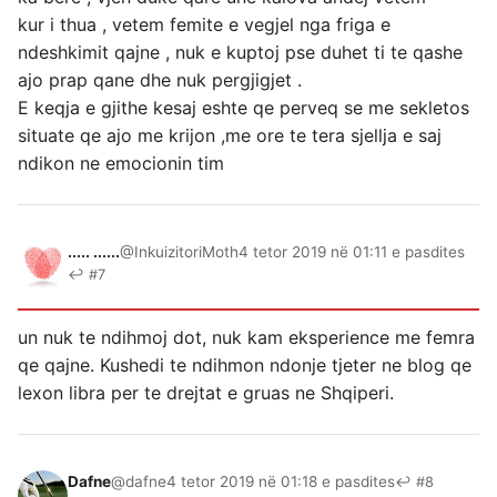
kur i thua , vetem femite e vegjel nga friga e
ndeshkimit qajne , nuk e kuptoj pse duhet ti te qashe
ajo prap qane dhe nuk pergjigjet .
E keqja e gjithe kesaj eshte qe perveq se me sekletos
situate qe ajo me krijon ,me ore te tera sjellja e saj
ndikon ne emocionin tim
..... ......
@InkuizitoriMoth
4 tetor 2019 në 01:11 e pasdites
↩ #7
un nuk te ndihmoj dot, nuk kam eksperience me femra
qe qajne. Kushedi te ndihmon ndonje tjeter ne blog qe
lexon libra per te drejtat e gruas ne Shqiperi.
Dafne
@dafne
4 tetor 2019 në 01:18 e pasdites
↩ #8