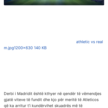
athletic vs real
m.jpg
1200×630 140 KB
Derbi i Madridit është kthyer në qendër të vëmendjes
gjatë viteve të fundit dhe kjo për meritë të Atleticos
që ka arritur t’i kundërvihet skuadrës më të