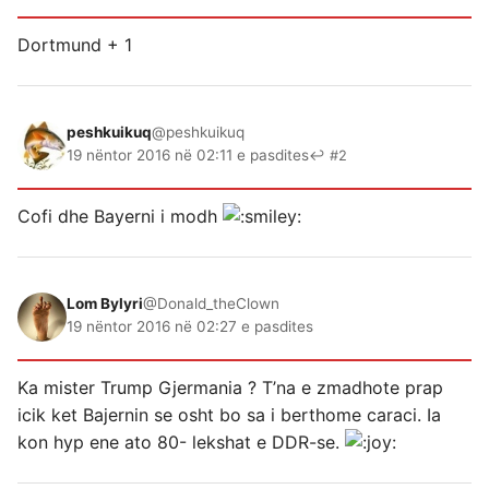
Dortmund + 1
peshkuikuq
@peshkuikuq
19 nëntor 2016 në 02:11 e pasdites
↩ #2
Cofi dhe Bayerni i modh
Lom Bylyri
@Donald_theClown
19 nëntor 2016 në 02:27 e pasdites
Ka mister Trump Gjermania ? T’na e zmadhote prap
icik ket Bajernin se osht bo sa i berthome caraci. Ia
kon hyp ene ato 80- lekshat e DDR-se.