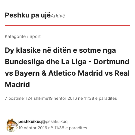
Peshku pa ujë
Arkivë
Kategoritë
›
Sport
Dy klasike në ditën e sotme nga
Bundesliga dhe La Liga - Dortmund
vs Bayern & Atletico Madrid vs Real
Madrid
7 postime
1124 shikime
19 nëntor 2016 në 11:38 e paradites
peshkuikuq
@peshkuikuq
19 nëntor 2016 në 11:38 e paradites