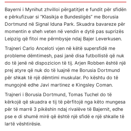
Bayerni i Mynihut zhvilloi përgatitjet e fundit për sfidën
e përkufizuar si “Klasikja e Bundesligës” me Borusia
Dortmund në Signal Iduna Park. Skuadra bavareze për
momentin e sheh veten në vendin e dytë pas suprizës
Leipzig që fitoi me përmbysje ndaj Bajer Leverkusen.
Trajneri Carlo Anceloti vjen në këtë supersfidë me
probleme dëmtimesh, pasi janë disa futbollistë që nuk
do të jenë në dispozicion të tij. Arjen Robben është një
prej atyre që nuk do të luajnë me Borusia Dortmund
për shkak të një dëmtimi muskular. Po kështu do të
mungojnë edhe Javi martinez e Kingsley Coman.
Trajneri i Borusia Dortmund, Tomas Tuchel do të
kërkojë që skuadra e tij të përfitojë nga këto mungesa
për të marrë 3 pikëshin ndaj rivalëve të Bajernit, edhe
pse e di shumë mirë që është një sfidë e një shkalle të
lartë vështirësie.