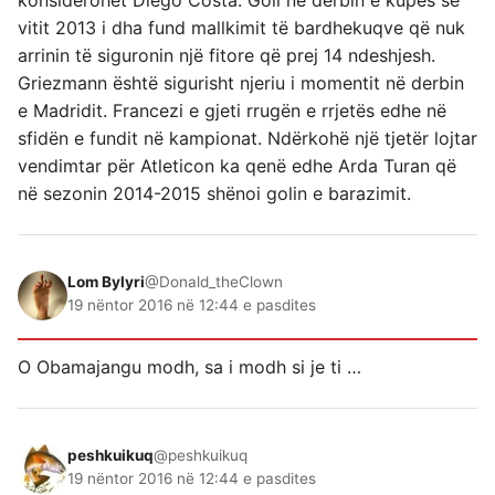
konsiderohet Diego Costa. Goli në derbin e kupës së
vitit 2013 i dha fund mallkimit të bardhekuqve që nuk
arrinin të siguronin një fitore që prej 14 ndeshjesh.
Griezmann është sigurisht njeriu i momentit në derbin
e Madridit. Francezi e gjeti rrugën e rrjetës edhe në
sfidën e fundit në kampionat. Ndërkohë një tjetër lojtar
vendimtar për Atleticon ka qenë edhe Arda Turan që
në sezonin 2014-2015 shënoi golin e barazimit.
Lom Bylyri
@Donald_theClown
19 nëntor 2016 në 12:44 e pasdites
O Obamajangu modh, sa i modh si je ti …
peshkuikuq
@peshkuikuq
19 nëntor 2016 në 12:44 e pasdites