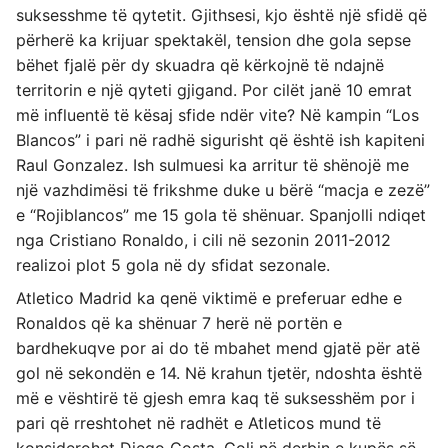
suksesshme të qytetit. Gjithsesi, kjo është një sfidë që
përherë ka krijuar spektakël, tension dhe gola sepse
bëhet fjalë për dy skuadra që kërkojnë të ndajnë
territorin e një qyteti gjigand. Por cilët janë 10 emrat
më influentë të kësaj sfide ndër vite? Në kampin “Los
Blancos” i pari në radhë sigurisht që është ish kapiteni
Raul Gonzalez. Ish sulmuesi ka arritur të shënojë me
një vazhdimësi të frikshme duke u bërë “macja e zezë”
e “Rojiblancos” me 15 gola të shënuar. Spanjolli ndiqet
nga Cristiano Ronaldo, i cili në sezonin 2011-2012
realizoi plot 5 gola në dy sfidat sezonale.
Atletico Madrid ka qenë viktimë e preferuar edhe e
Ronaldos që ka shënuar 7 herë në portën e
bardhekuqve por ai do të mbahet mend gjatë për atë
gol në sekondën e 14. Në krahun tjetër, ndoshta është
më e vështirë të gjesh emra kaq të suksesshëm por i
pari që rreshtohet në radhët e Atleticos mund të