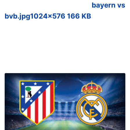
bayern vs
bvb.jpg
1024×576 166 KB