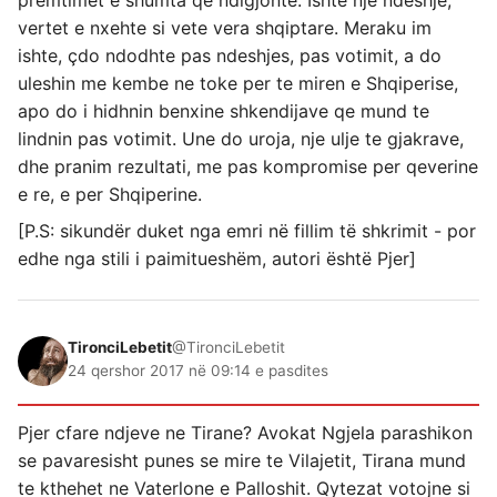
premtimet e shumta qe ndigjonte. Ishte nje ndeshje,
vertet e nxehte si vete vera shqiptare. Meraku im
ishte, çdo ndodhte pas ndeshjes, pas votimit, a do
uleshin me kembe ne toke per te miren e Shqiperise,
apo do i hidhnin benxine shkendijave qe mund te
lindnin pas votimit. Une do uroja, nje ulje te gjakrave,
dhe pranim rezultati, me pas kompromise per qeverine
e re, e per Shqiperine.
[P.S: sikundër duket nga emri në fillim të shkrimit - por
edhe nga stili i paimitueshëm, autori është Pjer]
TironciLebetit
@TironciLebetit
24 qershor 2017 në 09:14 e pasdites
Pjer cfare ndjeve ne Tirane? Avokat Ngjela parashikon
se pavaresisht punes se mire te Vilajetit, Tirana mund
te kthehet ne Vaterlone e Palloshit. Qytezat votojne si