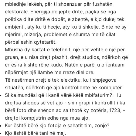
mbledhje lekësh, për ti shpenzuar për fushatën
elektorale. Energjija që jepte dritë, paçka se nga
politika dilte dritë e dobët, e zbehtë, e kjo dukej tek
ambjenti, aty ku ti hecje, aty ku ti shkelje. Binte në sy
mjerimi, mizerja, problemet e shumta me të cilat
përballeshin qytetarët.
Mbusha dy kartat e telefonit, një për vehte e një për
gruan, e u nisa drejt plazhit, drejt studios, ndërkoh që
errësira kishte rënë kudo. Natën e parë, u orientuam
nëpërmjet një llambe me rreze diellore.
Të nesërmen drejt e tek elektriku, ku i shpjegova
situatën, ndërkoh që ajo kontrollonte në kompjutër.
Si ka mundësi që i kanë vënë këtë mbifaturim? - iu
drejtua shoqes së vet ajo - shih grupi i kontrollit i ka
bërë foto dhe shënon aq sa thotë ky zotëria, 1723, -
drejtoi kompjutrin edhe nga mua ajo.
Kur është bërë kjo fotoja e sahatit tim, zonjë?
Kjo është bërë tani në maj.