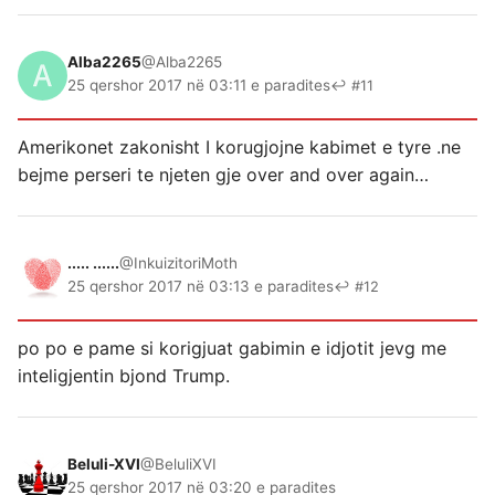
Alba2265
@Alba2265
25 qershor 2017 në 03:11 e paradites
↩ #11
Amerikonet zakonisht I korugjojne kabimet e tyre .ne
bejme perseri te njeten gje over and over again…
..... ......
@InkuizitoriMoth
25 qershor 2017 në 03:13 e paradites
↩ #12
po po e pame si korigjuat gabimin e idjotit jevg me
inteligjentin bjond Trump.
Beluli-XVI
@BeluliXVI
25 qershor 2017 në 03:20 e paradites