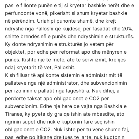
pasi e fillonte punën e tij si kryetar bashkie herët dhe e
përfundonte vonë, pikërisht si shum kryetar bashkie
në përëndim. Uriahipi punonte shumë, dhe krejt
ndryshe nga Palloshi që kujdesej për fasadat dhe 20%,
shihte brendësinë e punës dhe ndryshimin e strukturës.
Ky donte ndryshimin e strukturës jo vetëm për
objektet, por edhe për reformat apo dhe mënyren e
punës. Kishte një të metë, atë të servilizmit, krehjes
ndaj kryetarit të vet, Palloshit.
Kish filluar të aplikonte sistemin e administrimit të
pallateve nga një administrator, dhe subvencionimin
për izolimin e pallatit nga lagështira. Nuk dihej, a
perdorte taksat apo obligacionet e CO2 per
subvencionim. Edhe nje here qe vajta nga Bashkia e
Tiranes, ky pyeta dy gra qe ishin ate mbasdite, ato
ngrinin supet dhe nuk e kuptonin fare seç ishin
obligacionet e CO2. Nuk ishte per tu vene shume faj,
pasi edhe politikane drejtues te larte, nuk kuptonin