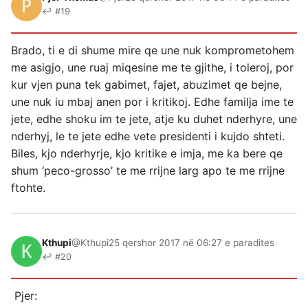
↩ #19
Brado, ti e di shume mire qe une nuk komprometohem
me asigjo, une ruaj miqesine me te gjithe, i toleroj, por
kur vjen puna tek gabimet, fajet, abuzimet qe bejne,
une nuk iu mbaj anen por i kritikoj. Edhe familja ime te
jete, edhe shoku im te jete, atje ku duhet nderhyre, une
nderhyj, le te jete edhe vete presidenti i kujdo shteti.
Biles, kjo nderhyrje, kjo kritike e imja, me ka bere qe
shum ‘peco-grosso’ te me rrijne larg apo te me rrijne
ftohte.
Kthupi
@Kthupi
25 qershor 2017 në 06:27 e paradites
↩ #20
Pjer: