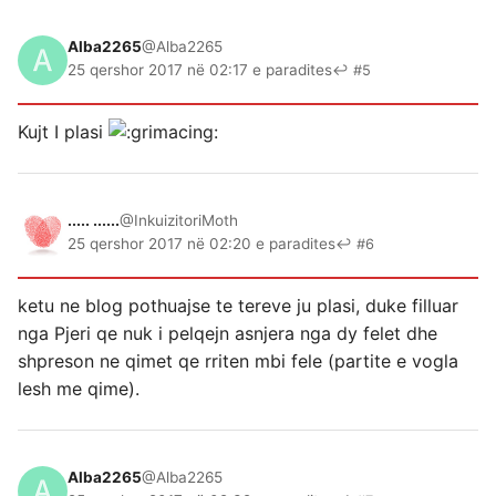
Alba2265
@Alba2265
25 qershor 2017 në 02:17 e paradites
↩ #5
Kujt I plasi
..... ......
@InkuizitoriMoth
25 qershor 2017 në 02:20 e paradites
↩ #6
ketu ne blog pothuajse te tereve ju plasi, duke filluar
nga Pjeri qe nuk i pelqejn asnjera nga dy felet dhe
shpreson ne qimet qe rriten mbi fele (partite e vogla
lesh me qime).
Alba2265
@Alba2265