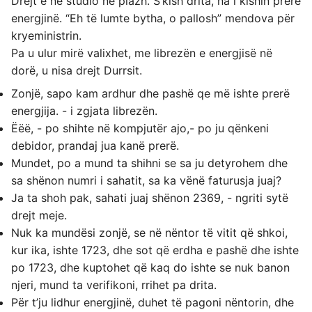
Drejt e në studio në plazh. S’kish drita, na i kishin prerë
energjinë. “Eh të lumte bytha, o pallosh” mendova për
kryeministrin.
Pa u ulur mirë valixhet, me librezën e energjisë në
dorë, u nisa drejt Durrsit.
Zonjë, sapo kam ardhur dhe pashë qe më ishte prerë
energjija. - i zgjata librezën.
Ëëë, - po shihte në kompjutër ajo,- po ju qënkeni
debidor, prandaj jua kanë prerë.
Mundet, po a mund ta shihni se sa ju detyrohem dhe
sa shënon numri i sahatit, sa ka vënë faturusja juaj?
Ja ta shoh pak, sahati juaj shënon 2369, - ngriti sytë
drejt meje.
Nuk ka mundësi zonjë, se në nëntor të vitit që shkoi,
kur ika, ishte 1723, dhe sot që erdha e pashë dhe ishte
po 1723, dhe kuptohet që kaq do ishte se nuk banon
njeri, mund ta verifikoni, rrihet pa drita.
Për t’ju lidhur energjinë, duhet të pagoni nëntorin, dhe