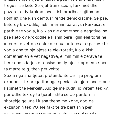
treguar se keto 25 vjet tranziscion, ferkimet dhe
pazaret e dy krokodilave, kish prodhuar gjithmon
konflikt dhe kish demtuar rende demokracine. Se pse,
keto dy krokodile, nuk i merrnin parasysh kerkesat e
partive te vogla, kjo kish nje domethenie negative, se
pse keto dy krokodile e kishin bere ligjin elektoral ne
interes te vet dhe duke demtuar interesat e partive te
vogla dhe te nje pjese te elektoratit, kjo e kish
domethenien e vet negative, eliminimin e zerave te
tjere dhe ndarjen e tepsise ne dy pjese, apo edhe per
ta marre te gjithen per vehte.
Sozia nga ana tjeter, pretendonte per nje program
ekonomik te pregatitur nga specialiste gjermane prane
kabinetit te Merkelit. Ajo qe me çuditi jo vetem tek ky,
por edhe tek dy te tjeret, ishte se po perdornin
shprehje qe une i kisha thene me kohe, apo qe
ekzistonin tek VQ. Ne fakt te tre bertisnin per
varferine, mizerjen qe ekzistonte, dhe dukej sikur