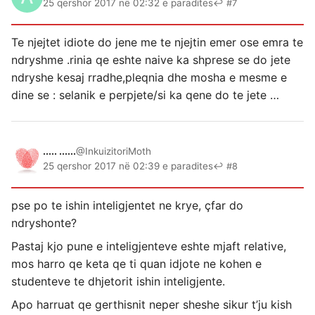
25 qershor 2017 në 02:32 e paradites
↩ #7
Te njejtet idiote do jene me te njejtin emer ose emra te
ndryshme .rinia qe eshte naive ka shprese se do jete
ndryshe kesaj rradhe,pleqnia dhe mosha e mesme e
dine se : selanik e perpjete/si ka qene do te jete …
..... ......
@InkuizitoriMoth
25 qershor 2017 në 02:39 e paradites
↩ #8
pse po te ishin inteligjentet ne krye, çfar do
ndryshonte?
Pastaj kjo pune e inteligjenteve eshte mjaft relative,
mos harro qe keta qe ti quan idjote ne kohen e
studenteve te dhjetorit ishin inteligjente.
Apo harruat qe gerthisnit neper sheshe sikur t’ju kish