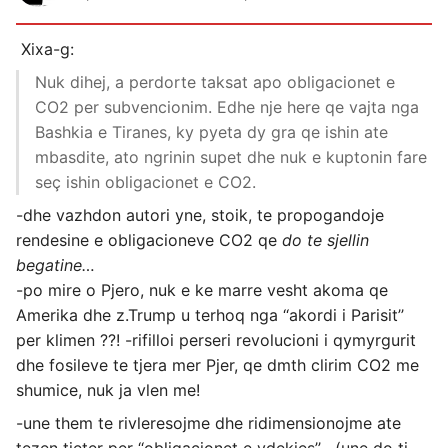
Xixa-g:
Nuk dihej, a perdorte taksat apo obligacionet e
CO2 per subvencionim. Edhe nje here qe vajta nga
Bashkia e Tiranes, ky pyeta dy gra qe ishin ate
mbasdite, ato ngrinin supet dhe nuk e kuptonin fare
seç ishin obligacionet e CO2.
-dhe vazhdon autori yne, stoik, te propogandoje
rendesine e obligacioneve CO2 qe
do te sjellin
begatine…
-po mire o Pjero, nuk e ke marre vesht akoma qe
Amerika dhe z.Trump u terhoq nga ‘‘akordi i Parisit’’
per klimen ??! -rifilloi perseri revolucioni i qymyrgurit
dhe fosileve te tjera mer Pjer, qe dmth clirim CO2 me
shumice, nuk ja vlen me!
-une them te rivleresojme dhe ridimensionojme ate
tezen tjeter per ‘‘obligacionet e vdekjes’’ , (une do ti