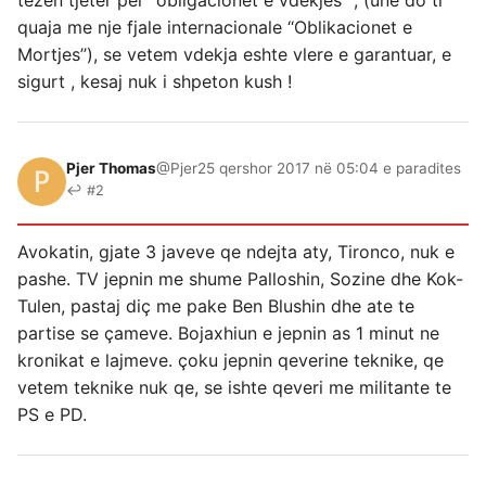
quaja me nje fjale internacionale ‘‘Oblikacionet e
Mortjes’’), se vetem vdekja eshte vlere e garantuar, e
sigurt , kesaj nuk i shpeton kush !
Pjer Thomas
@Pjer
25 qershor 2017 në 05:04 e paradites
↩ #2
Avokatin, gjate 3 javeve qe ndejta aty, Tironco, nuk e
pashe. TV jepnin me shume Palloshin, Sozine dhe Kok-
Tulen, pastaj diç me pake Ben Blushin dhe ate te
partise se çameve. Bojaxhiun e jepnin as 1 minut ne
kronikat e lajmeve. çoku jepnin qeverine teknike, qe
vetem teknike nuk qe, se ishte qeveri me militante te
PS e PD.