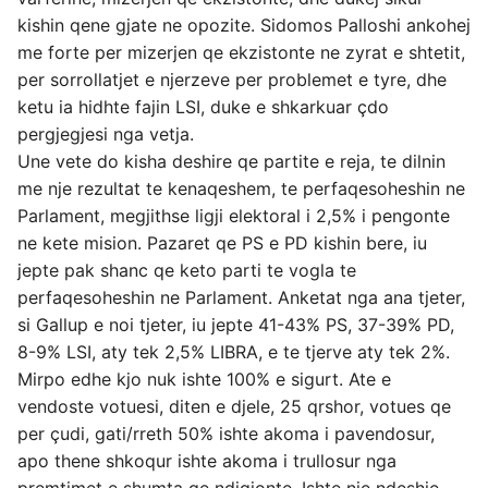
kishin qene gjate ne opozite. Sidomos Palloshi ankohej
me forte per mizerjen qe ekzistonte ne zyrat e shtetit,
per sorrollatjet e njerzeve per problemet e tyre, dhe
ketu ia hidhte fajin LSI, duke e shkarkuar çdo
pergjegjesi nga vetja.
Une vete do kisha deshire qe partite e reja, te dilnin
me nje rezultat te kenaqeshem, te perfaqesoheshin ne
Parlament, megjithse ligji elektoral i 2,5% i pengonte
ne kete mision. Pazaret qe PS e PD kishin bere, iu
jepte pak shanc qe keto parti te vogla te
perfaqesoheshin ne Parlament. Anketat nga ana tjeter,
si Gallup e noi tjeter, iu jepte 41-43% PS, 37-39% PD,
8-9% LSI, aty tek 2,5% LIBRA, e te tjerve aty tek 2%.
Mirpo edhe kjo nuk ishte 100% e sigurt. Ate e
vendoste votuesi, diten e djele, 25 qrshor, votues qe
per çudi, gati/rreth 50% ishte akoma i pavendosur,
apo thene shkoqur ishte akoma i trullosur nga