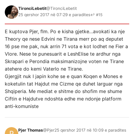
TironciLebetit
@TironciLebetit
25 qershor 2017 në 07:29 e paradites
↩ #15
E kuptova Pjer, flm. Po e kisha gjetke…avokati ka nje
Theory qe nese Edvini ne Tirana merr po aq deputet
16 pse me pak, nuk arrin 71 vota e kot lodhet ne Fier a
Vlore. Nese te punesuarit e LeshElise te ardhur nga
Skrapari e Perondia maksimanizojne voten ne Tirane
atehere do kemi Vaterlo ne Tirane.
Gjergjit nuk I japin kohe se e quan Koqen e Mones e
koketulin tat Hajdut me Cizme qe duhet larguar nga
Shqiperia. Me mediat e shitme do shofim me shume
Ciftin e Hajdutve ndoshta edhe me ndonje platform
anti-komuniste
Pjer Thomas
@Pjer
25 qershor 2017 në 10:09 e paradites