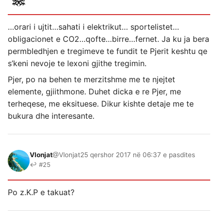
…orari i ujtit…sahati i elektrikut… sportelistet…
obligacionet e CO2…qofte…birre…fernet. Ja ku ja bera
permbledhjen e tregimeve te fundit te Pjerit keshtu qe
s’keni nevoje te lexoni gjithe tregimin.
Pjer, po na behen te merzitshme me te njejtet
elemente, gjiithmone. Duhet dicka e re Pjer, me
terheqese, me eksituese. Dikur kishte detaje me te
bukura dhe interesante.
Vlonjat
@Vlonjat
25 qershor 2017 në 06:37 e pasdites
↩ #25
Po z.K.P e takuat?