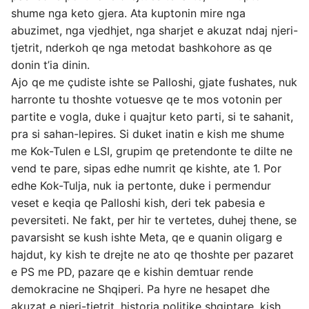
shume nga keto gjera. Ata kuptonin mire nga
abuzimet, nga vjedhjet, nga sharjet e akuzat ndaj njeri-
tjetrit, nderkoh qe nga metodat bashkohore as qe
donin t’ia dinin.
Ajo qe me çudiste ishte se Palloshi, gjate fushates, nuk
harronte tu thoshte votuesve qe te mos votonin per
partite e vogla, duke i quajtur keto parti, si te sahanit,
pra si sahan-lepires. Si duket inatin e kish me shume
me Kok-Tulen e LSI, grupim qe pretendonte te dilte ne
vend te pare, sipas edhe numrit qe kishte, ate 1. Por
edhe Kok-Tulja, nuk ia pertonte, duke i permendur
veset e keqia qe Palloshi kish, deri tek pabesia e
peversiteti. Ne fakt, per hir te vertetes, duhej thene, se
pavarsisht se kush ishte Meta, qe e quanin oligarg e
hajdut, ky kish te drejte ne ato qe thoshte per pazaret
e PS me PD, pazare qe e kishin demtuar rende
demokracine ne Shqiperi. Pa hyre ne hesapet dhe
akuzat e njeri-tjetrit, historia politike shqiptare, kish