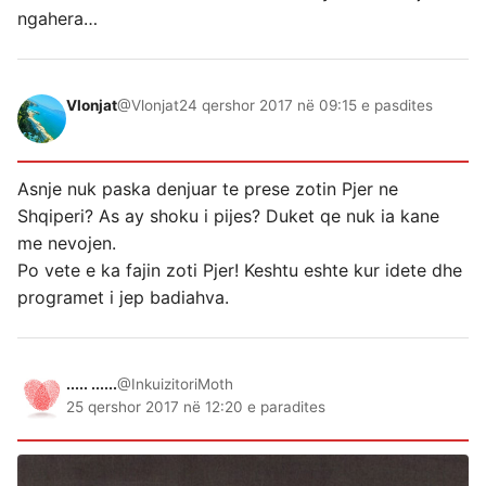
ngahera…
Vlonjat
@Vlonjat
24 qershor 2017 në 09:15 e pasdites
Asnje nuk paska denjuar te prese zotin Pjer ne
Shqiperi? As ay shoku i pijes? Duket qe nuk ia kane
me nevojen.
Po vete e ka fajin zoti Pjer! Keshtu eshte kur idete dhe
programet i jep badiahva.
..... ......
@InkuizitoriMoth
25 qershor 2017 në 12:20 e paradites