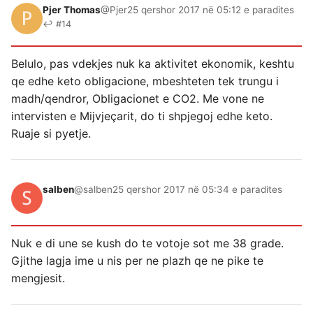
Pjer Thomas
@Pjer
25 qershor 2017 në 05:12 e paradites
↩ #14
Belulo, pas vdekjes nuk ka aktivitet ekonomik, keshtu
qe edhe keto obligacione, mbeshteten tek trungu i
madh/qendror, Obligacionet e CO2. Me vone ne
intervisten e Mijvjeçarit, do ti shpjegoj edhe keto.
Ruaje si pyetje.
salben
@salben
25 qershor 2017 në 05:34 e paradites
Nuk e di une se kush do te votoje sot me 38 grade.
Gjithe lagja ime u nis per ne plazh qe ne pike te
mengjesit.