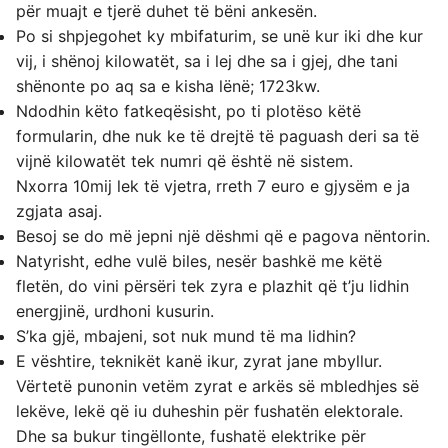
për muajt e tjerë duhet të bëni ankesën.
Po si shpjegohet ky mbifaturim, se unë kur iki dhe kur
vij, i shënoj kilowatët, sa i lej dhe sa i gjej, dhe tani
shënonte po aq sa e kisha lënë; 1723kw.
Ndodhin këto fatkeqësisht, po ti plotëso këtë
formularin, dhe nuk ke të drejtë të paguash deri sa të
vijnë kilowatët tek numri që është në sistem.
Nxorra 10mij lek të vjetra, rreth 7 euro e gjysëm e ja
zgjata asaj.
Besoj se do më jepni një dëshmi që e pagova nëntorin.
Natyrisht, edhe vulë biles, nesër bashkë me këtë
fletën, do vini përsëri tek zyra e plazhit që t’ju lidhin
energjinë, urdhoni kusurin.
S’ka gjë, mbajeni, sot nuk mund të ma lidhin?
E vështire, teknikët kanë ikur, zyrat jane mbyllur.
Vërtetë punonin vetëm zyrat e arkës së mbledhjes së
lekëve, lekë që iu duheshin për fushatën elektorale.
Dhe sa bukur tingëllonte, fushatë elektrike për