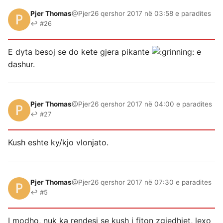
Pjer Thomas
@Pjer
26 qershor 2017 në 03:58 e paradites
↩ #26
E dyta besoj se do kete gjera pikante
e
dashur.
Pjer Thomas
@Pjer
26 qershor 2017 në 04:00 e paradites
↩ #27
Kush eshte ky/kjo vlonjato.
Pjer Thomas
@Pjer
26 qershor 2017 në 07:30 e paradites
↩ #5
I modho, nuk ka rendesi se kush i fiton zgjedhjet, lexo