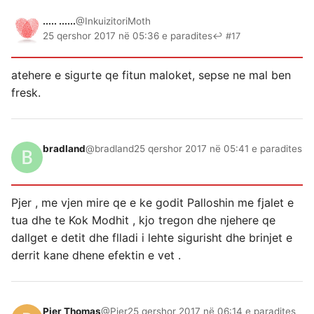
..... ......
@InkuizitoriMoth
25 qershor 2017 në 05:36 e paradites
↩ #17
atehere e sigurte qe fitun maloket, sepse ne mal ben
fresk.
bradland
@bradland
25 qershor 2017 në 05:41 e paradites
Pjer , me vjen mire qe e ke godit Palloshin me fjalet e
tua dhe te Kok Modhit , kjo tregon dhe njehere qe
dallget e detit dhe flladi i lehte sigurisht dhe brinjet e
derrit kane dhene efektin e vet .
Pjer Thomas
@Pjer
25 qershor 2017 në 06:14 e paradites