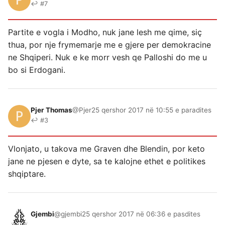
↩ #7
Partite e vogla i Modho, nuk jane lesh me qime, siç
thua, por nje frymemarje me e gjere per demokracine
ne Shqiperi. Nuk e ke morr vesh qe Palloshi do me u
bo si Erdogani.
Pjer Thomas
@Pjer
25 qershor 2017 në 10:55 e paradites
↩ #3
Vlonjato, u takova me Graven dhe Blendin, por keto
jane ne pjesen e dyte, sa te kalojne ethet e politikes
shqiptare.
Gjembi
@gjembi
25 qershor 2017 në 06:36 e pasdites