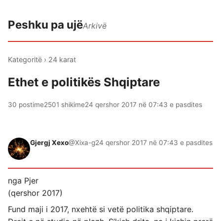
Peshku pa ujë
Arkivë
Kategoritë
›
24 karat
Ethet e politikës Shqiptare
30 postime
2501 shikime
24 qershor 2017 në 07:43 e pasdites
Gjergj Xexo
@Xixa-g
24 qershor 2017 në 07:43 e pasdites
nga Pjer
(qershor 2017)
Fund maji i 2017, nxehtë si vetë politika shqiptare.