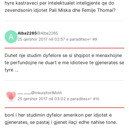
hyre kastraveci per intelektualet inteligjente qe do
zevendsonin idjotet Pali Miska dhe Femije Thomai?
Alba2265
@Alba2265
25 qershor 2017 në 02:57 e paradites
↩ #9
Duhet nje studim dyfelore se si shqipot e menaxhojne
te perfundojne ne duart e me idioteve te gjenerates se
tyre …
..... ......
@InkuizitoriMoth
25 qershor 2017 në 03:02 e paradites
↩ #10
boni i her studimin dyfelor amerikon per idjotet e
gjenerates, se pastaj i gjenet ilaçi edhe nahise tone.