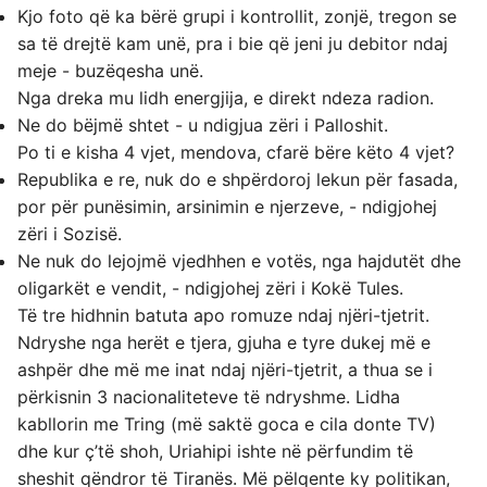
Kjo foto që ka bërë grupi i kontrollit, zonjë, tregon se
sa të drejtë kam unë, pra i bie që jeni ju debitor ndaj
meje - buzëqesha unë.
Nga dreka mu lidh energjija, e direkt ndeza radion.
Ne do bëjmë shtet - u ndigjua zëri i Palloshit.
Po ti e kisha 4 vjet, mendova, cfarë bëre këto 4 vjet?
Republika e re, nuk do e shpërdoroj lekun për fasada,
por për punësimin, arsinimin e njerzeve, - ndigjohej
zëri i Sozisë.
Ne nuk do lejojmë vjedhhen e votës, nga hajdutët dhe
oligarkët e vendit, - ndigjohej zëri i Kokë Tules.
Të tre hidhnin batuta apo romuze ndaj njëri-tjetrit.
Ndryshe nga herët e tjera, gjuha e tyre dukej më e
ashpër dhe më me inat ndaj njëri-tjetrit, a thua se i
përkisnin 3 nacionaliteteve të ndryshme. Lidha
kabllorin me Tring (më saktë goca e cila donte TV)
dhe kur ç’të shoh, Uriahipi ishte në përfundim të
sheshit qëndror të Tiranës. Më pëlqente ky politikan,