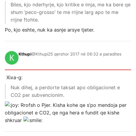
Biles, kjo nderhyrje, kjo kritike e imja, me ka bere qe
shum ‘peco-grosso’ te me rrijne larg apo te me
rrijne ftohte.
Po, kjo eshte, nuk ka asnje arsye tjeter.
Kthupi
@Kthupi
25 qershor 2017 në 06:32 e paradites
Xixa-g:
Nuk dihej, a perdorte taksat apo obligacionet e
CO2 per subvencionim.
Rrofsh o Pjer. Kisha kohe qe s’po mendoja per
obligacionet e CO2, qe nga hera e fundit qe kishe
shkruar