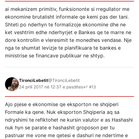
ai mekanizem primitiv, funksiononte si rregullator me
ekonomine brutalisht informale qe kemi pas der tani.
Shteti po nderhyn te formalizoje ekonomine dhe ne
ket veshtrim edhe nderhyrjet e Bankes qe te marre ne
dore kontrollin e vleresimit te monedhes vendase. Nje
nga te shumtat levizje te planifikuara te bankes e
ministrise se financave publikuar ne shtyp.
TironciLebetit
@TironciLebetit
24 prill 2017 në 12:37 e pasdites
↩ #13
Ajo pjese e ekonomise qe eksporton ne shqiperi
Formale ka qene. Nuk eksporton Shqiperia aq sa
ndryshimi te reflktohet ne kursin valutor e as Hashashi
nuk hyn se parate e hashashit groposon per tu
pastruar me vone me qetesi e dashuri ne ndertime e