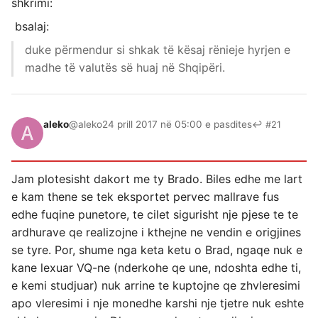
shkrimi:
bsalaj:
duke përmendur si shkak të kësaj rënieje hyrjen e
madhe të valutës së huaj në Shqipëri.
aleko
@aleko
24 prill 2017 në 05:00 e pasdites
↩ #21
Jam plotesisht dakort me ty Brado. Biles edhe me lart
e kam thene se tek eksportet pervec mallrave fus
edhe fuqine punetore, te cilet sigurisht nje pjese te te
ardhurave qe realizojne i kthejne ne vendin e origjines
se tyre. Por, shume nga keta ketu o Brad, ngaqe nuk e
kane lexuar VQ-ne (nderkohe qe une, ndoshta edhe ti,
e kemi studjuar) nuk arrine te kuptojne qe zhvleresimi
apo vleresimi i nje monedhe karshi nje tjetre nuk eshte