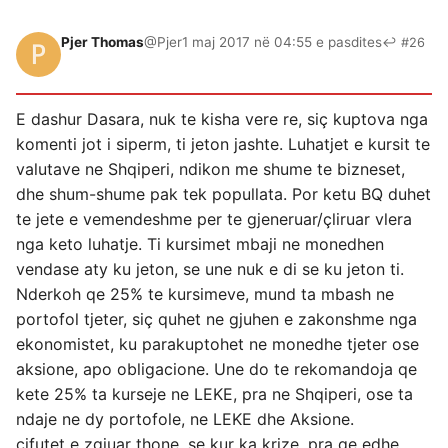
Pjer Thomas
@Pjer
1 maj 2017 në 04:55 e pasdites
↩ #26
E dashur Dasara, nuk te kisha vere re, siç kuptova nga
komenti jot i siperm, ti jeton jashte. Luhatjet e kursit te
valutave ne Shqiperi, ndikon me shume te bizneset,
dhe shum-shume pak tek popullata. Por ketu BQ duhet
te jete e vemendeshme per te gjeneruar/çliruar vlera
nga keto luhatje. Ti kursimet mbaji ne monedhen
vendase aty ku jeton, se une nuk e di se ku jeton ti.
Nderkoh qe 25% te kursimeve, mund ta mbash ne
portofol tjeter, siç quhet ne gjuhen e zakonshme nga
ekonomistet, ku parakuptohet ne monedhe tjeter ose
aksione, apo obligacione. Une do te rekomandoja qe
kete 25% ta kurseje ne LEKE, pra ne Shqiperi, ose ta
ndaje ne dy portofole, ne LEKE dhe Aksione.
çifutet e zgjuar thone, se kur ka krize, pra qe edhe