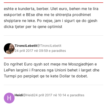
eshte e kunderta, berber. Ulet euro, behen me te lira
eskportet e BEse dhe me te shtrenjta prodhimet
shqiptare ne leke. Po nejse, jam i sigurt qe do gjesh
dicka tjeter per te qene optimist
TironciLebetit
@TironciLebetit
24 prill 2017 në 09:59 e paradites
Do ngrihet Euro qysh sot meqe me Moszgjedhjen e
LePen largimi i Frances nga Unioni behet i larget dhe
Turmpi po perpiqet qe te kete Dollar te dobet.
Heidi
@Heidi
24 prill 2017 në 10:14 e paradites