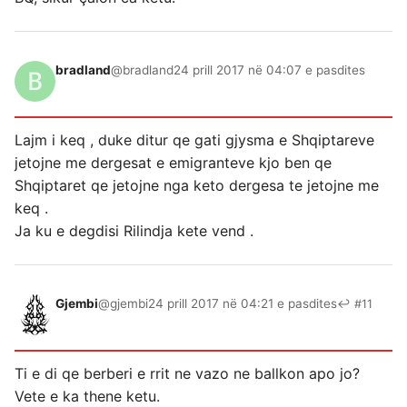
bradland
@bradland
24 prill 2017 në 04:07 e pasdites
Lajm i keq , duke ditur qe gati gjysma e Shqiptareve
jetojne me dergesat e emigranteve kjo ben qe
Shqiptaret qe jetojne nga keto dergesa te jetojne me
keq .
Ja ku e degdisi Rilindja kete vend .
Gjembi
@gjembi
24 prill 2017 në 04:21 e pasdites
↩ #11
Ti e di qe berberi e rrit ne vazo ne ballkon apo jo?
Vete e ka thene ketu.