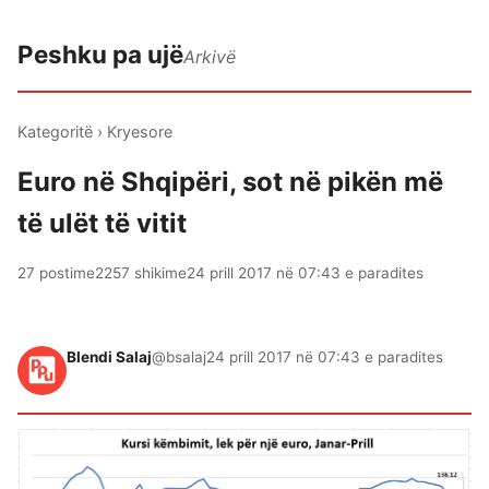
Peshku pa ujë
Arkivë
Kategoritë
›
Kryesore
Euro në Shqipëri, sot në pikën më
të ulët të vitit
27 postime
2257 shikime
24 prill 2017 në 07:43 e paradites
Blendi Salaj
@bsalaj
24 prill 2017 në 07:43 e paradites