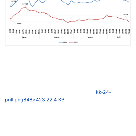
kk-24-
prill.png
848×423 22.4 KB