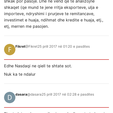
shkak por pasoje. Dhe ne vend qe te analizojne
shkaqet (qe mund te jene rritja eksporteve, ulja e
importeve, ndryshimi i prurjeve te remitancave,
investimet e huaja, ndihmat dhe kredite e huaja, etj.,
etj, merren me pasojen.
Fikret
@Fikret
25 prill 2017 në 01:20 e pasdites
Edhe Nasdaqi ne qiell te shtate sot.
Nuk ka te ndalur
dasara
@dasara
25 prill 2017 në 02:28 e pasdites