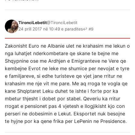
TironciLebetit
@TironciLebetit
24 prill 2017 në 10:49 e paradites
↩ #9
Zakonisht Euro ne Albanie ulet ne krahasim me lekun o
nga luhatjet nderkombetare qe skane te bejne me
Shqypnine ose me Ardhjen e Emigranteve ne Vere qe
kembejne Evrot ne leke me shumice per nevojat e tyre
e familjareve, si edhe turisteve qe vjet jane rritur ne
krahasim me nje vit me pare. Me aq rroga te vogla qe
kane Shqiptaret Leku duhet te ishte i forte por ka
mbetur thjesht i dobet por stabel. Qeveriu ka rritur
rrogat e pensionet pas 4 vjetesh e llogjikisht kjo con
perseri ne dobesimin e Lekut. Eksportet nuk besojne
te hyjne por ka qene frika per LePenin ne Presidence.