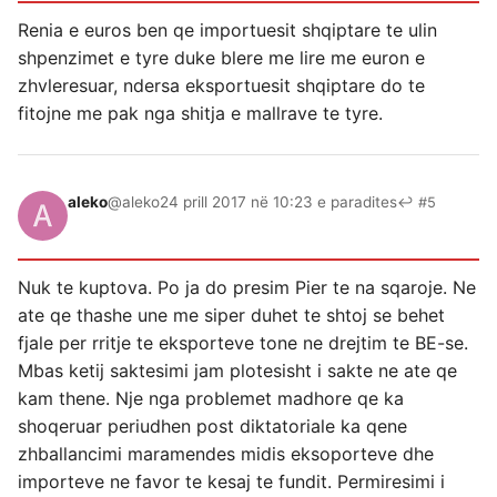
Renia e euros ben qe importuesit shqiptare te ulin
shpenzimet e tyre duke blere me lire me euron e
zhvleresuar, ndersa eksportuesit shqiptare do te
fitojne me pak nga shitja e mallrave te tyre.
aleko
@aleko
24 prill 2017 në 10:23 e paradites
↩ #5
Nuk te kuptova. Po ja do presim Pier te na sqaroje. Ne
ate qe thashe une me siper duhet te shtoj se behet
fjale per rritje te eksporteve tone ne drejtim te BE-se.
Mbas ketij saktesimi jam plotesisht i sakte ne ate qe
kam thene. Nje nga problemet madhore qe ka
shoqeruar periudhen post diktatoriale ka qene
zhballancimi maramendes midis eksoporteve dhe
importeve ne favor te kesaj te fundit. Permiresimi i