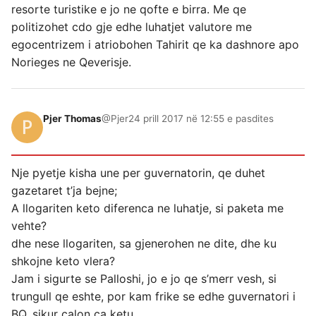
resorte turistike e jo ne qofte e birra. Me qe
politizohet cdo gje edhe luhatjet valutore me
egocentrizem i atriobohen Tahirit qe ka dashnore apo
Norieges ne Qeverisje.
Pjer Thomas
@Pjer
24 prill 2017 në 12:55 e pasdites
Nje pyetje kisha une per guvernatorin, qe duhet
gazetaret t’ja bejne;
A llogariten keto diferenca ne luhatje, si paketa me
vehte?
dhe nese llogariten, sa gjenerohen ne dite, dhe ku
shkojne keto vlera?
Jam i sigurte se Palloshi, jo e jo qe s’merr vesh, si
trungull qe eshte, por kam frike se edhe guvernatori i
BQ, sikur çalon ca ketu.