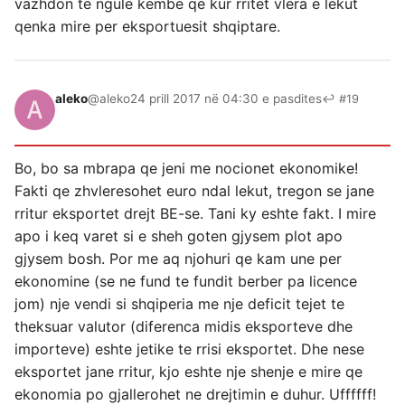
vazhdon te ngule kembe qe kur rritet vlera e lekut
qenka mire per eksportuesit shqiptare.
aleko
@aleko
24 prill 2017 në 04:30 e pasdites
↩ #19
Bo, bo sa mbrapa qe jeni me nocionet ekonomike!
Fakti qe zhvleresohet euro ndal lekut, tregon se jane
rritur eksportet drejt BE-se. Tani ky eshte fakt. I mire
apo i keq varet si e sheh goten gjysem plot apo
gjysem bosh. Por me aq njohuri qe kam une per
ekonomine (se ne fund te fundit berber pa licence
jom) nje vendi si shqiperia me nje deficit tejet te
theksuar valutor (diferenca midis eksporteve dhe
importeve) eshte jetike te rrisi eksportet. Dhe nese
eksportet jane rritur, kjo eshte nje shenje e mire qe
ekonomia po gjallerohet ne drejtimin e duhur. Uffffff!