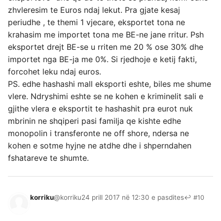
zhvleresim te Euros ndaj lekut. Pra gjate kesaj
periudhe , te themi 1 vjecare, eksportet tona ne
krahasim me importet tona me BE-ne jane rritur. Psh
eksportet drejt BE-se u rriten me 20 % ose 30% dhe
importet nga BE-ja me 0%. Si rjedhoje e ketij fakti,
forcohet leku ndaj euros.
PS. edhe hashashi mall eksporti eshte, biles me shume
vlere. Ndryshimi eshte se ne kohen e kriminelit sali e
gjithe vlera e eksportit te hashashit pra eurot nuk
mbrinin ne shqiperi pasi familja qe kishte edhe
monopolin i transferonte ne off shore, ndersa ne
kohen e sotme hyjne ne atdhe dhe i shperndahen
fshatareve te shumte.
korriku
@korriku
24 prill 2017 në 12:30 e pasdites
↩ #10