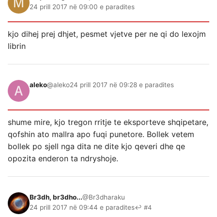
24 prill 2017 në 09:00 e paradites
kjo dihej prej dhjet, pesmet vjetve per ne qi do lexojm
librin
aleko
@aleko
24 prill 2017 në 09:28 e paradites
shume mire, kjo tregon rritje te eksporteve shqipetare,
qofshin ato mallra apo fuqi punetore. Bollek vetem
bollek po sjell nga dita ne dite kjo qeveri dhe qe
opozita enderon ta ndryshoje.
Br3dh, br3dho...
@Br3dharaku
24 prill 2017 në 09:44 e paradites
↩ #4