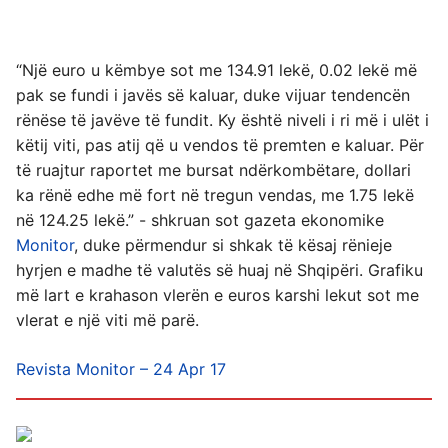
“Një euro u këmbye sot me 134.91 lekë, 0.02 lekë më
pak se fundi i javës së kaluar, duke vijuar tendencën
rënëse të javëve të fundit. Ky është niveli i ri më i ulët i
këtij viti, pas atij që u vendos të premten e kaluar. Për
të ruajtur raportet me bursat ndërkombëtare, dollari
ka rënë edhe më fort në tregun vendas, me 1.75 lekë
në 124.25 lekë.” - shkruan sot gazeta ekonomike
Monitor
, duke përmendur si shkak të kësaj rënieje
hyrjen e madhe të valutës së huaj në Shqipëri. Grafiku
më lart e krahason vlerën e euros karshi lekut sot me
vlerat e një viti më parë.
Revista Monitor – 24 Apr 17