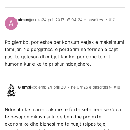
aleko
@aleko
24 prill 2017 në 04:24 e pasdites
↩ #17
Po gjembo, por eshte per konsum vetjak e maksimumi
familjar. Ne pergjithesi e perdorim ne formen e cajit
pasi te qeteson dhimbjet kur ke, por edhe te rrit
humorin kur e ke te prishur ndonjehere.
Gjembi
@gjembi
24 prill 2017 në 04:26 e pasdites
↩ #18
Ndoshta ke marre pak me te forte kete here se s’dua
te besoj qe dikush si ti, qe ben dhe projekte
ekonomike dhe biznesi me te huajt (sipas teje)