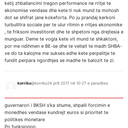
ketij zhballancimi tregon performance ne rritje te
ekonomise vendase dhe kete ti nuk mund ta mohosh
dot se shifrat jane kokeforta. Po ju prandaj kerkoni
turbullitra sociale per te ulur ritmin e rritjes ekonomike
, te friksoni investitoret dhe te shpetoni nga drejtesia e
munguar. Deme te vogla kete vit mund te shkaktoni,
por me ndihmen e BE-se dhe te vellait te madh SHBA-
ve do ta kalojme me sukses edhe kete perpelitje te
fundit perpara ngordhjes se madhe te balozit te zi.
korriku
@korriku
24 prill 2017 në 10:27 e paradites
guvernarori i BKSH s’ka shume, shpalli forcimin e
monedhes vendase kundrejt euros si prioritet te
politikes monetare
Po funksionon.