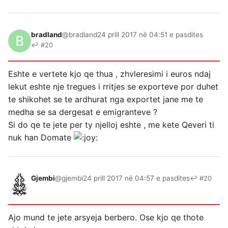
bradland
@bradland
24 prill 2017 në 04:51 e pasdites
↩ #20
Eshte e vertete kjo qe thua , zhvleresimi i euros ndaj
lekut eshte nje tregues i rritjes se exporteve por duhet
te shikohet se te ardhurat nga exportet jane me te
medha se sa dergesat e emigranteve ?
Si do qe te jete per ty njelloj eshte , me kete Qeveri ti
nuk han Domate
Gjembi
@gjembi
24 prill 2017 në 04:57 e pasdites
↩ #20
Ajo mund te jete arsyeja berbero. Ose kjo qe thote