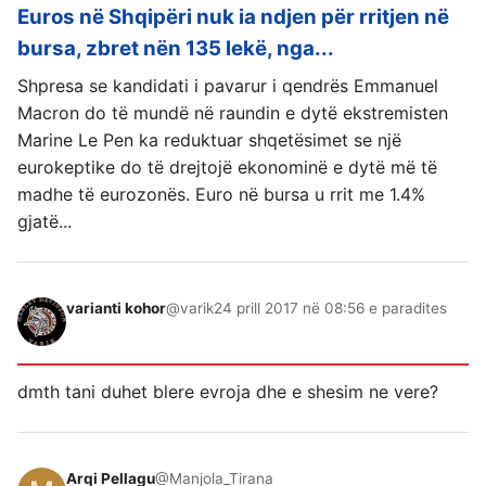
Euros në Shqipëri nuk ia ndjen për rritjen në
bursa, zbret nën 135 lekë, nga...
Shpresa se kandidati i pavarur i qendrës Emmanuel
Macron do të mundë në raundin e dytë ekstremisten
Marine Le Pen ka reduktuar shqetësimet se një
eurokeptike do të drejtojë ekonominë e dytë më të
madhe të eurozonës. Euro në bursa u rrit me 1.4%
gjatë...
varianti kohor
@varik
24 prill 2017 në 08:56 e paradites
dmth tani duhet blere evroja dhe e shesim ne vere?
Arqi Pellagu
@Manjola_Tirana