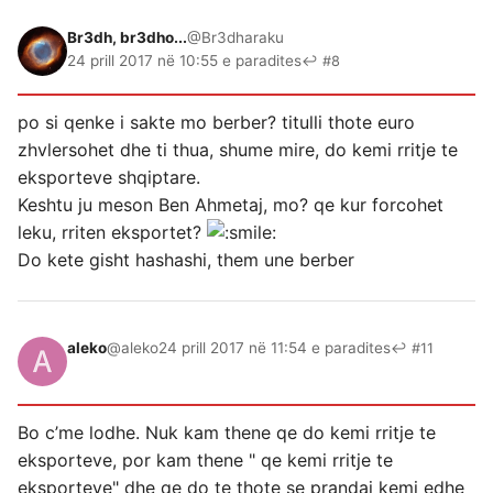
Br3dh, br3dho...
@Br3dharaku
24 prill 2017 në 10:55 e paradites
↩ #8
po si qenke i sakte mo berber? titulli thote euro
zhvlersohet dhe ti thua, shume mire, do kemi rritje te
eksporteve shqiptare.
Keshtu ju meson Ben Ahmetaj, mo? qe kur forcohet
leku, rriten eksportet?
Do kete gisht hashashi, them une berber
aleko
@aleko
24 prill 2017 në 11:54 e paradites
↩ #11
Bo c’me lodhe. Nuk kam thene qe do kemi rritje te
eksporteve, por kam thene " qe kemi rritje te
eksporteve" dhe qe do te thote se prandaj kemi edhe