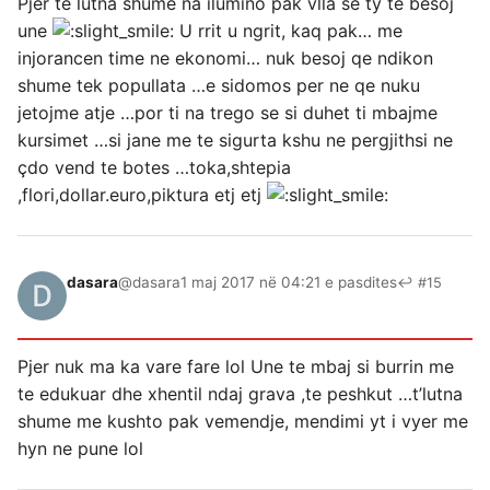
Pjer te lutna shume na ilumino pak vlla se ty te besoj
une
U rrit u ngrit, kaq pak… me
injorancen time ne ekonomi… nuk besoj qe ndikon
shume tek popullata …e sidomos per ne qe nuku
jetojme atje …por ti na trego se si duhet ti mbajme
kursimet …si jane me te sigurta kshu ne pergjithsi ne
çdo vend te botes …toka,shtepia
,flori,dollar.euro,piktura etj etj
dasara
@dasara
1 maj 2017 në 04:21 e pasdites
↩ #15
Pjer nuk ma ka vare fare lol Une te mbaj si burrin me
te edukuar dhe xhentil ndaj grava ,te peshkut …t’lutna
shume me kushto pak vemendje, mendimi yt i vyer me
hyn ne pune lol