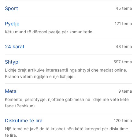
Sport
45 tema
Pyetje
121 tema
Këtu mund të dërgoni pyetje për komunitetin.
24 karat
48 tema
Shtypi
597 tema
Lidhje drejt artikujve interesantë nga shtypi dhe mediat online.
Pranon vetem ngjitjen e një lidhjeje.
Meta
9 tema
Komente, përshtypje, njoftime gabimesh në lidhje me vetë këtë
faqe (Peshkun).
Diskutime të lira
120 tema
Një temë në javë do të krijohet nën këtë kategori për diskutime
të lira.