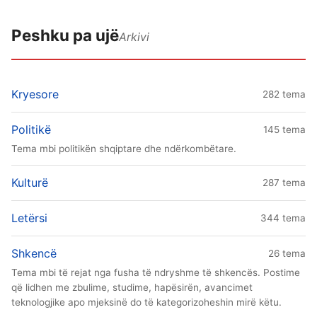
Peshku pa ujë
Arkivi
Kryesore
282 tema
Politikë
145 tema
Tema mbi politikën shqiptare dhe ndërkombëtare.
Kulturë
287 tema
Letërsi
344 tema
Shkencë
26 tema
Tema mbi të rejat nga fusha të ndryshme të shkencës. Postime
që lidhen me zbulime, studime, hapësirën, avancimet
teknologjike apo mjeksinë do të kategorizoheshin mirë këtu.