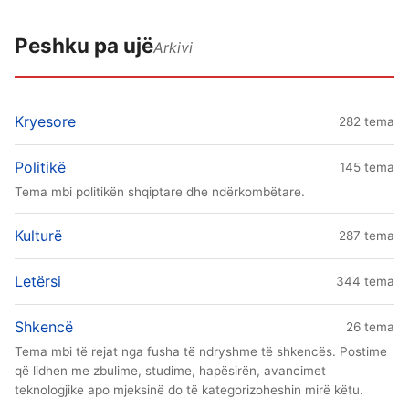
Peshku pa ujë
Arkivi
Kryesore
282 tema
Politikë
145 tema
Tema mbi politikën shqiptare dhe ndërkombëtare.
Kulturë
287 tema
Letërsi
344 tema
Shkencë
26 tema
Tema mbi të rejat nga fusha të ndryshme të shkencës. Postime
që lidhen me zbulime, studime, hapësirën, avancimet
teknologjike apo mjeksinë do të kategorizoheshin mirë këtu.