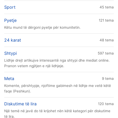
Sport
45 tema
Pyetje
121 tema
Këtu mund të dërgoni pyetje për komunitetin.
24 karat
48 tema
Shtypi
597 tema
Lidhje drejt artikujve interesantë nga shtypi dhe mediat online.
Pranon vetem ngjitjen e një lidhjeje.
Meta
9 tema
Komente, përshtypje, njoftime gabimesh në lidhje me vetë këtë
faqe (Peshkun).
Diskutime të lira
120 tema
Një temë në javë do të krijohet nën këtë kategori për diskutime
të lira.