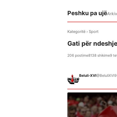
Peshku pa ujë
Arki
Kategoritë
›
Sport
Gati për ndeshj
206 postime
8138 shikime
9 te
Beluli-XVI
@BeluliXVI
9