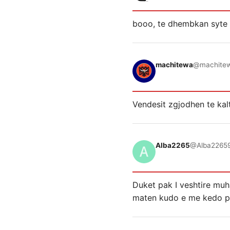
booo, te dhembkan syte 
machitewa
@machite
Vendesit zgjodhen te kal
Alba2265
@Alba2265
Duket pak I veshtire muha
maten kudo e me kedo pa 