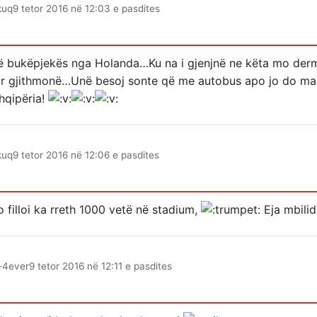
kuq
9 tetor 2016 në 12:03 e pasdites
 një bukëpjekës nga Holanda…Ku na i gjenjnë ne këta mo der
ar gjithmonë…Unë besoj sonte që me autobus apo jo do mar
hqipëria!
kuq
9 tetor 2016 në 12:06 e pasdites
 filloi ka rreth 1000 vetë në stadium,
Eja mbilidh
-4ever
9 tetor 2016 në 12:11 e pasdites