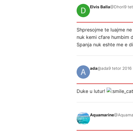
Elvis Balla
@Dhori
9 te
Shpresojme te luajme ne
nuk kemi cfare humbim dhe
Spanja nuk eshte me e d
ada
@ada
9 tetor 2016 
Duke u lutur!
Aquamarine
@Aquama