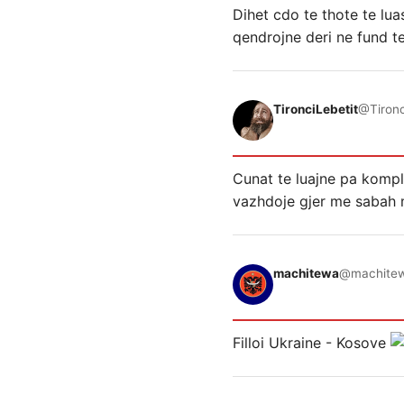
Dihet cdo te thote te lua
qendrojne deri ne fund te
TironciLebetit
@Tironc
Cunat te luajne pa komple
vazhdoje gjer me sabah 
machitewa
@machite
Filloi Ukraine - Kosove