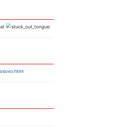
rat
osovo.html