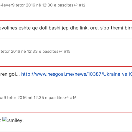
-4ever
9 tetor 2016 në 12:30 e pasdites
↩ #12
 tavolines eshte qe dollibashi jep dhe link, ore, s’po themi bir
 tetor 2016 në 12:33 e pasdites
↩ #15
gren gol…
http://www.hesgoal.me/news/10387/Ukraine_vs_K
wa
9 tetor 2016 në 12:35 e pasdites
↩ #16
ot