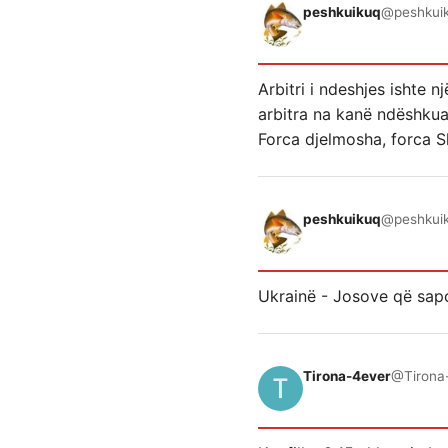
peshkuikuq
@peshkui
Arbitri i ndeshjes ishte
arbitra na kanë ndëshku
Forca djelmosha, forca S
peshkuikuq
@peshkui
Ukrainë - Josove që sapo
Tirona-4ever
@Tirona