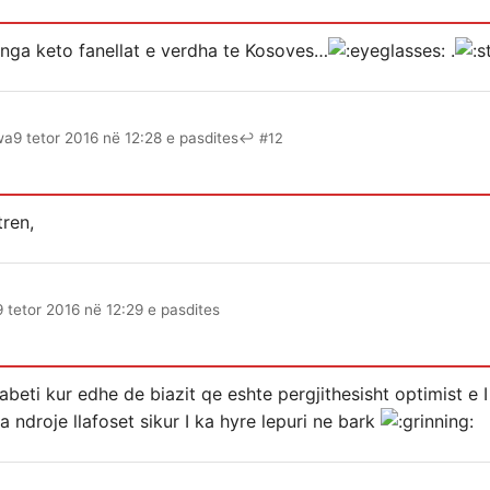
nga keto fanellat e verdha te Kosoves…
.
wa
9 tetor 2016 në 12:28 e pasdites
↩ #12
tren,
9 tetor 2016 në 12:29 e pasdites
beti kur edhe de biazit qe eshte pergjithesisht optimist e 
ndroje llafoset sikur I ka hyre lepuri ne bark