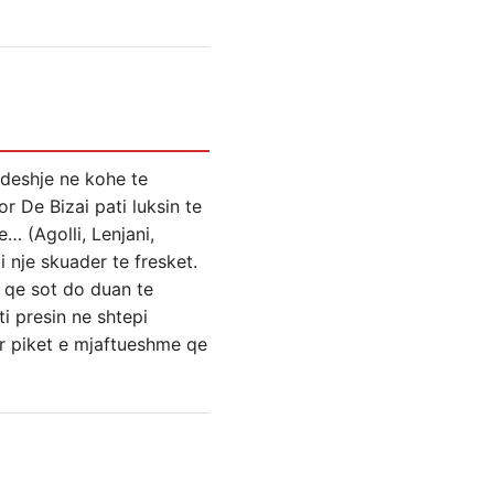
ndeshje ne kohe te
r De Bizai pati luksin te
… (Agolli, Lenjani,
 nje skuader te fresket.
ht qe sot do duan te
i presin ne shtepi
ar piket e mjaftueshme qe