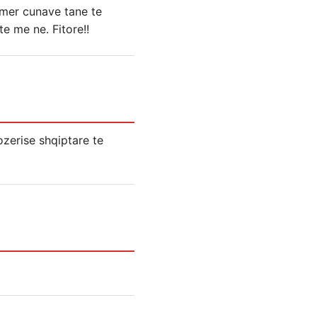
emer cunave tane te
e me ne. Fitore!!
ozerise shqiptare te