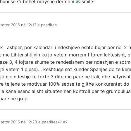
bohuni se s’i bohet ndryshe dermoni
 tetor 2016 në 12:12 e pasdites
 i ashper, por kalendari i ndeshjeve eshte bujar per ne. 2 
te me Lihtenshtijnin ku jo vetem morrem fitoren lehtesisht, po
baze 3, 4 lojtare shume te rendesishem per ndeshjen e sotme
jti vetem 1 pjese)… keshtuqe sot kunder Spanjes do te kemi
jti nje ndeshje te forte 3 dite me pare ne Itali, dhe natyris
ye te jene te motivuar 100% sepse te gjithe konkurentet do t
e kane esencialisht situaten nen kontroll per te grumbullu
pare ne grup.
 tetor 2016 në 12:23 e pasdites
↩ #7