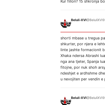
Kur fillon? 15 shkronja 
Beluli-XVI
@BeluliXVI
9
shorti mbase u tregua pak
shkurter, por njera e leh
linte jashte formacionit 
Xhaka ndersa Abrashi lua
nga ana tjeter, Spanja lua
fitojne, por nuk shoh ars
ndeshjet e ardhshme dhe 
u nevojiten per vendin e 
Beluli-XVI
@BeluliXVI
9