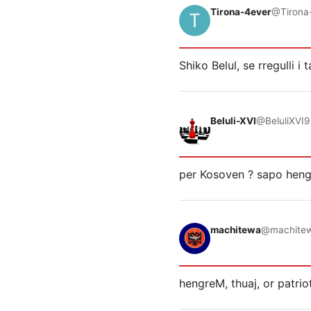
Tirona-4ever
@Tirona
Shiko Belul, se rregulli i
Beluli-XVI
@BeluliXVI
9
per Kosoven ? sapo hen
machitewa
@machite
hengreM, thuaj, or patri