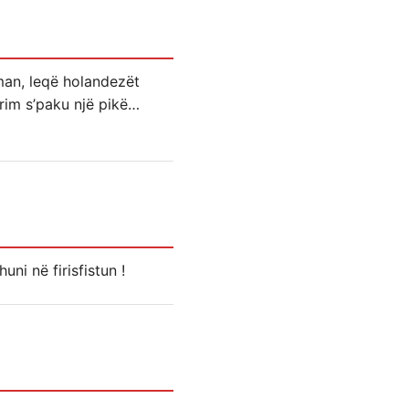
man, leqë holandezët
im s’paku një pikë…
uni në firisfistun !