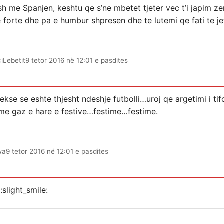
sh me Spanjen, keshtu qe s’ne mbetet tjeter vec t’i japim z
 forte dhe pa e humbur shpresen dhe te lutemi qe fati te jet
iLebetit
9 tetor 2016 në 12:01 e pasdites
kse se eshte thjesht ndeshje futbolli…uroj qe argetimi i tif
me gaz e hare e festive…festime…festime.
wa
9 tetor 2016 në 12:01 e pasdites