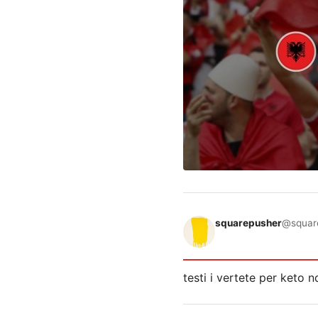
squarepusher
@squar
testi i vertete per keto nd