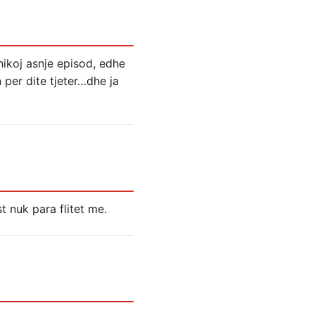
hikoj asnje episod, edhe
 per dite tjeter…dhe ja
t nuk para flitet me.