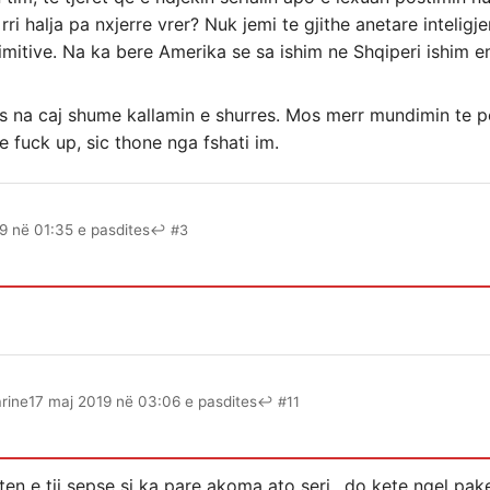
ri halja pa nxjerre vrer? Nuk jemi te gjithe anetare inteligj
mitive. Na ka bere Amerika se sa ishim ne Shqiperi ishim em
s na caj shume kallamin e shurres. Mos merr mundimin te pe
e fuck up, sic thone nga fshati im.
9 në 01:35 e pasdites
↩ #3
rine
17 maj 2019 në 03:06 e pasdites
↩ #11
ten e tij sepse si ka pare akoma ato seri…do kete ngel pa