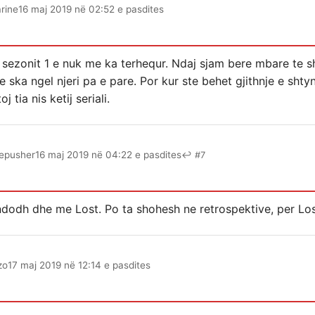
rine
16 maj 2019 në 02:52 e pasdites
e sezonit 1 e nuk me ka terhequr. Ndaj sjam bere mbare te s
ska ngel njeri pa e pare. Por kur ste behet gjithnje e shtyn
 tia nis ketij seriali.
epusher
16 maj 2019 në 04:22 e pasdites
↩ #7
ndodh dhe me Lost. Po ta shohesh ne retrospektive, per Los
zo
17 maj 2019 në 12:14 e pasdites