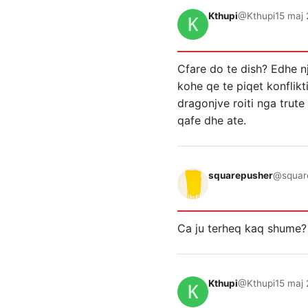
Kthupi
@Kthupi
15 maj 
Cfare do te dish? Edhe nj
kohe qe te piqet konflik
dragonjve roiti nga trut
qafe dhe ate.
squarepusher
@squar
Ca ju terheq kaq shume?
Kthupi
@Kthupi
15 maj 