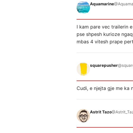
Aquamarine
@Aquama
I kam pare vec trailerin 
pse shpesh kurioze ngaqe 
mbas 4 vitesh prape pertoj
squarepusher
@squar
Cudi, e njejta gje me ka 
Astrit Tazo
@Astrit_Ta