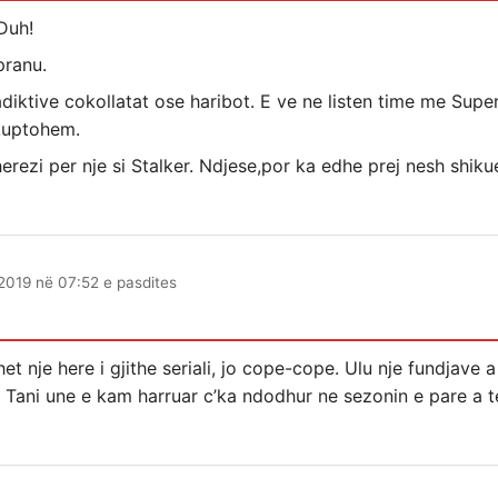
Duh!
pranu.
adiktive cokollatat ose haribot. E ve ne listen time me Super
 kuptohem.
erezi per nje si Stalker. Ndjese,por ka edhe prej nesh shiku
2019 në 07:52 e pasdites
et nje here i gjithe seriali, jo cope-cope. Ulu nje fundjave a
nd. Tani une e kam harruar c’ka ndodhur ne sezonin e pare a 