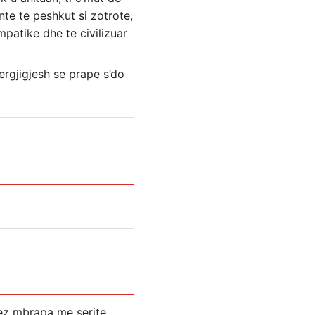
ente te peshkut si zotrote,
patike dhe te civilizuar
rgjigjesh se prape s’do
kez mbrapa me serite