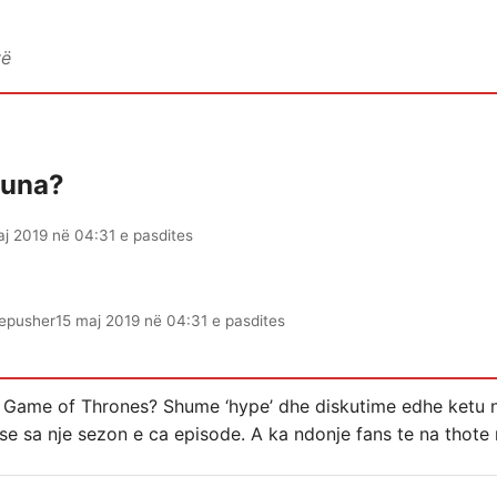
vë
puna?
aj 2019 në 04:31 e pasdites
epusher
15 maj 2019 në 04:31 e pasdites
n Game of Thrones? Shume ‘hype’ dhe diskutime edhe ketu 
 se sa nje sezon e ca episode. A ka ndonje fans te na thote