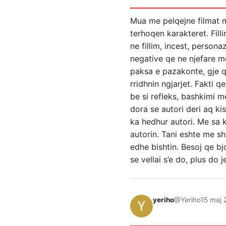
Mua me pelqejne filmat
terhoqen karakteret. Fill
ne fillim, incest, perso
negative qe ne njefare m
paksa e pazakonte, gje qe
rridhnin ngjarjet. Fakti 
be si refleks, bashkimi m
dora se autori deri aq kis
ka hedhur autori. Me sa 
autorin. Tani eshte me sh
edhe bishtin. Besoj qe b
se vellai s’e do, plus do
yeriho
@Yeriho
15 maj 