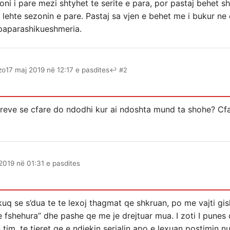
ni i pare mezi shtyhet te serite e para, por pastaj behet s
a lehte sezonin e pare. Pastaj sa vjen e behet me i bukur n
 paparashikueshmeria.
zo
17 maj 2019 në 12:17 e pasdites
↩ #2
jereve se cfare do ndodhi kur ai ndoshta mund ta shohe? Cfa
2019 në 01:31 e pasdites
uq se s’dua te te lexoj thagmat qe shkruan, po me vajti gish
e fshehura” dhe pashe qe me je drejtuar mua. I zoti I punes
tim, te tjeret qe e ndjekin serialin apo e lexuan postimin n