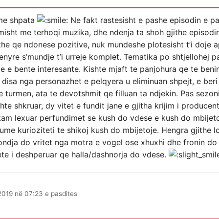
 me shpata
Ne fakt rastesisht e pashe episodin e p
imisht me terhoqi muzika, dhe ndenja ta shoh gjithe episodi
nazhe qe ndonese pozitive, nuk mundeshe plotesisht t’i doje
enyre s’mundje t’i urreje komplet. Tematika po shtjellohej 
 e bente interesante. Kishte mjaft te panjohura qe te benin 
qe disa nga personazhet e pelqyera u eliminuan shpejt, e beri
e turmen, ata te devotshmit qe filluan ta ndjekin. Pas sezoni
hte shkruar, dy vitet e fundit jane e gjitha krijim i producen
kam lexuar perfundimet se kush do vdese e kush do mbijeto
ume kurioziteti te shikoj kush do mbijetoje. Hengra gjithe l
jondja do vritet nga motra e vogel ose xhuxhi dhe fronin d
 jete i deshperuar qe halla/dashnorja do vdese.
2019 në 07:23 e pasdites