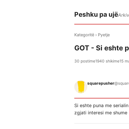
Peshku pa ujë
Arki
Kategoritë
›
Pyetje
GOT - Si eshte 
30 postime
1940 shikime
15 m
squarepusher
@squar
Si eshte puna me seriali
zgjati interesi me shume