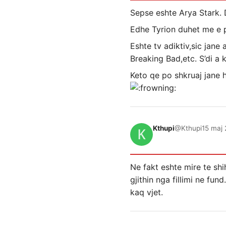
Sepse eshte Arya Stark. 
Edhe Tyrion duhet me e 
Eshte tv adiktiv,sic jane 
Breaking Bad,etc. S’di a
Keto qe po shkruaj jane h
Kthupi
@Kthupi
15 maj 
Ne fakt eshte mire te shih
gjithin nga fillimi ne fu
kaq vjet.