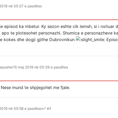
2019 në 05:27 e pasdites
e episod ka mbetur. Ky sezon eshte cik lemsh, si i nxituar 
ti apo te plotesohet personazhi. Shumica e personazheve ka
e e kokes dhe dogji gjithe Dubrovnikun
Episod
epusher
15 maj 2019 në 05:39 e pasdites
 Nese mund te shpjegohet me fjale.
2019 në 05:58 e pasdites
↩ #3