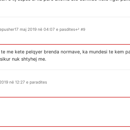
epusher
17 maj 2019 në 04:07 e pasdites
↩ #9
 te me kete pelqyer brenda normave, ka mundesi te kem par
 sikur nuk shtyhej me.
2019 në 12:27 e paradites