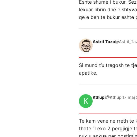
Eshte shume i bukur. Sezo
lexuar librin dhe e shtyv
qe e ben te bukur eshte
Astrit Tazo
@Astrit_Ta
Si mund t’u tregosh te t
apatike.
Kthupi
@Kthupi
17 maj 
Te kam vene ne rreth te k
thote “Lexo 2 pergjigje t
nuk u ankua per postimin 