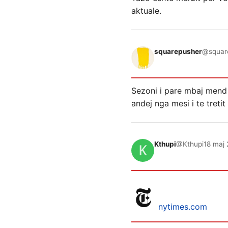
aktuale.
squarepusher
@squar
Sezoni i pare mbaj mend
andej nga mesi i te tretit
Kthupi
@Kthupi
18 maj 
nytimes.com