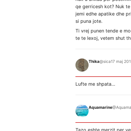
qe gerricesh kot? Nuk te r
jemi edhe apatike dhe pri
si puna jote.
Ti vrej punen tende e mo
te te lexoj, vetem shut th
Thika
@sica
17 maj 201
Lufte me shpata…
Aquamarine
@Aquama
Tazo eshte merzit per ve