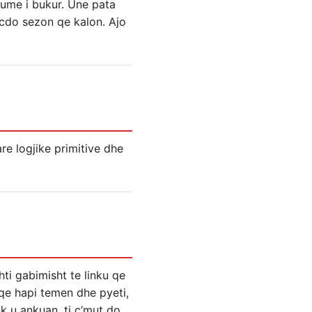
hume i bukur. Une pata
e cdo sezon qe kalon. Ajo
re logjike primitive dhe
ti gabimisht te linku qe
 qe hapi temen dhe pyeti,
uk u ankuan, ti c’mut do