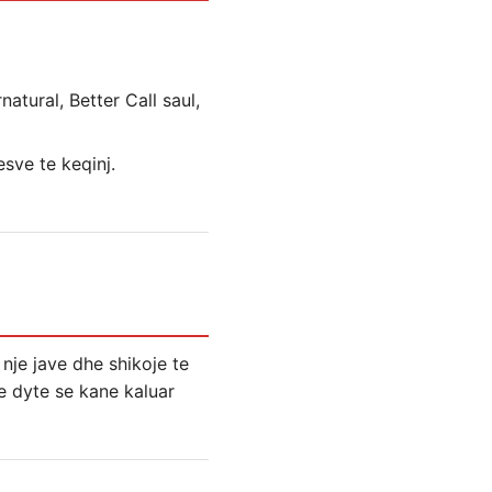
natural, Better Call saul,
esve te keqinj.
 nje jave dhe shikoje te
te dyte se kane kaluar