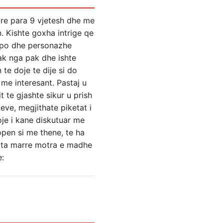
are para 9 vjetesh dhe me
n. Kishte goxha intrige qe
 apo dhe personazhe
pak nga pak dhe ishte
te doje te dije si do
 me interesant. Pastaj u
t te gjashte sikur u prish
teve, megjithate piketat i
je i kane diskutuar me
open si me thene, te ha
o ta marre motra e madhe