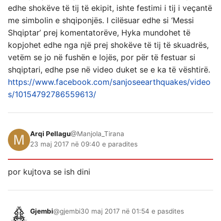
edhe shokëve të tij të ekipit, ishte festimi i tij i veçantë
me simbolin e shqiponjës. I cilësuar edhe si ‘Messi
Shqiptar’ prej komentatorëve, Hyka mundohet të
kopjohet edhe nga një prej shokëve të tij të skuadrës,
vetëm se jo në fushën e lojës, por për të festuar si
shqiptari, edhe pse në video duket se e ka të vështirë.
https://www.facebook.com/sanjoseearthquakes/video
s/10154792786559613/
Arqi Pellagu
@Manjola_Tirana
23 maj 2017 në 09:40 e paradites
por kujtova se ish dini
Gjembi
@gjembi
30 maj 2017 në 01:54 e pasdites