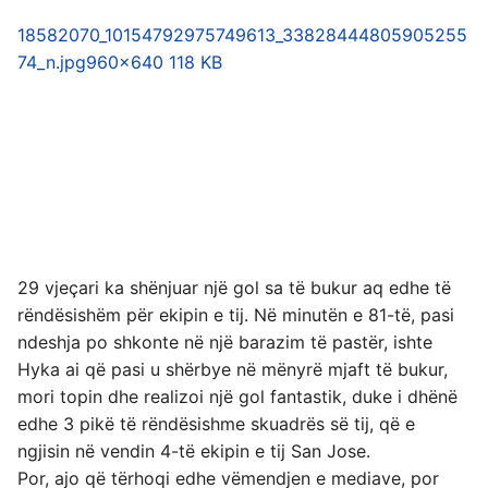
18582070_10154792975749613_33828444805905255
74_n.jpg
960×640 118 KB
29 vjeçari ka shënjuar një gol sa të bukur aq edhe të
rëndësishëm për ekipin e tij. Në minutën e 81-të, pasi
ndeshja po shkonte në një barazim të pastër, ishte
Hyka ai që pasi u shërbye në mënyrë mjaft të bukur,
mori topin dhe realizoi një gol fantastik, duke i dhënë
edhe 3 pikë të rëndësishme skuadrës së tij, që e
ngjisin në vendin 4-të ekipin e tij San Jose.
Por, ajo që tërhoqi edhe vëmendjen e mediave, por