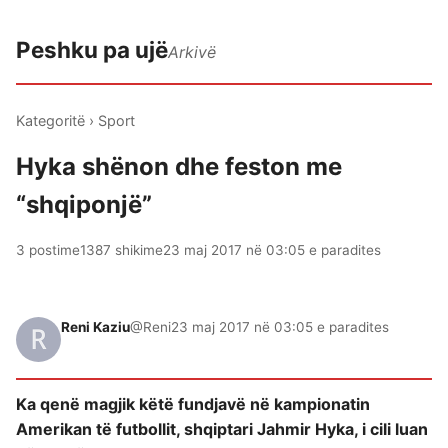
Peshku pa ujë
Arkivë
Kategoritë
›
Sport
Hyka shënon dhe feston me
“shqiponjë”
3 postime
1387 shikime
23 maj 2017 në 03:05 e paradites
Reni Kaziu
@Reni
23 maj 2017 në 03:05 e paradites
Ka qenë magjik këtë fundjavë në kampionatin
Amerikan të futbollit, shqiptari Jahmir Hyka, i cili luan