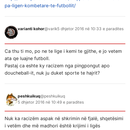
pa-ligen-kombetare-te-futbollit/
varianti kohor
@varik
5 dhjetor 2016 në 10:33 e paradites
Ca thu ti mo, po ne te lige i kemi te gjithe, e jo vetem
ata qe luajne futboll.
Pastaj ca eshte ky racizem nga pingpongut apo
doucheball-it, nuk ju duket sporte te hajrit?
peshkuikuq
@peshkuikuq
5 dhjetor 2016 në 10:49 e paradites
Nuk ka racizëm aspak në shkrimin në fjalë, shqetësimi
i vetëm dhe më madhori është krijimi i ligës