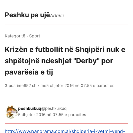
Peshku pa ujë
Arkivë
Kategoritë
›
Sport
Krizën e futbollit në Shqipëri nuk e
shpëtojnë ndeshjet "Derby" por
pavarësia e tij
3 postime
952 shikime
5 dhjetor 2016 në 07:55 e paradites
peshkuikuq
@peshkuikuq
5 dhjetor 2016 në 07:55 e paradites
http://www.panorama.com.al/shqiperia-i-vetmi-vend-