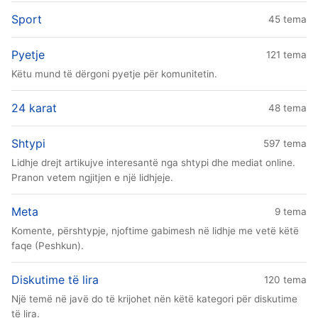
Sport
45 tema
Pyetje
121 tema
Këtu mund të dërgoni pyetje për komunitetin.
24 karat
48 tema
Shtypi
597 tema
Lidhje drejt artikujve interesantë nga shtypi dhe mediat online.
Pranon vetem ngjitjen e një lidhjeje.
Meta
9 tema
Komente, përshtypje, njoftime gabimesh në lidhje me vetë këtë
faqe (Peshkun).
Diskutime të lira
120 tema
Një temë në javë do të krijohet nën këtë kategori për diskutime
të lira.