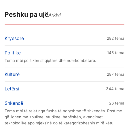
Peshku pa ujë
Arkivi
Kryesore
282 tema
Politikë
145 tema
Tema mbi politikën shqiptare dhe ndërkombëtare.
Kulturë
287 tema
Letërsi
344 tema
Shkencë
26 tema
Tema mbi të rejat nga fusha të ndryshme të shkencës. Postime
që lidhen me zbulime, studime, hapësirën, avancimet
teknologjike apo mjeksinë do të kategorizoheshin mirë këtu.