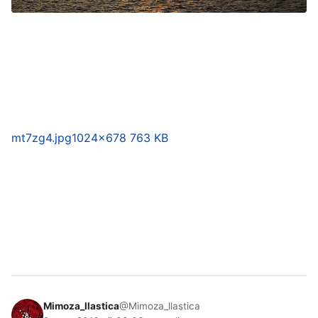
mt7zg4.jpg
1024×678 763 KB
Mimoza_llastica
@Mimoza_llastica