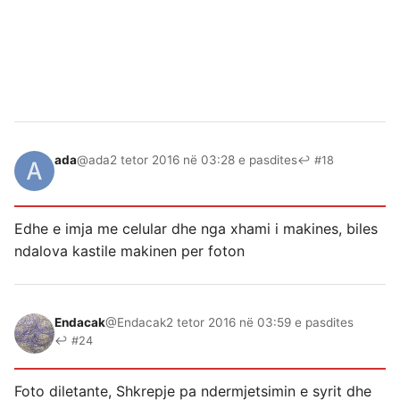
ada
@ada
2 tetor 2016 në 03:28 e pasdites
↩ #18
Edhe e imja me celular dhe nga xhami i makines, biles
ndalova kastile makinen per foton
Endacak
@Endacak
2 tetor 2016 në 03:59 e pasdites
↩ #24
Foto diletante, Shkrepje pa ndermjetsimin e syrit dhe