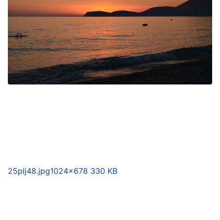
25plj48.jpg
1024×678 330 KB