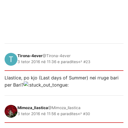
Tirona-4ever
@Tirona-4ever
3 tetor 2016 në 11:36 e paradites
↩ #23
Llastice, po kjo (Last days of Summer) nei rruge bari
per Bari?
Mimoza_llastica
@Mimoza_llastica
3 tetor 2016 në 11:56 e paradites
↩ #30