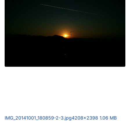
IMG_20141001_180859-2-3.jpg
4208×2398 1.06 MB