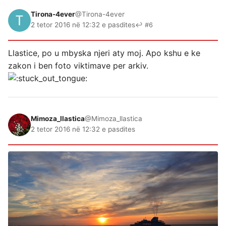
Tirona-4ever
@Tirona-4ever
2 tetor 2016 në 12:32 e pasdites
↩ #6
Llastice, po u mbyska njeri aty moj. Apo kshu e ke
zakon i ben foto viktimave per arkiv.
Mimoza_llastica
@Mimoza_llastica
2 tetor 2016 në 12:32 e pasdites