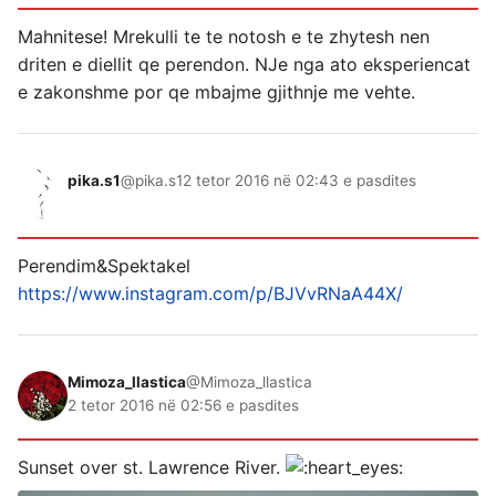
Mahnitese! Mrekulli te te notosh e te zhytesh nen
driten e diellit qe perendon. NJe nga ato eksperiencat
e zakonshme por qe mbajme gjithnje me vehte.
pika.s1
@pika.s1
2 tetor 2016 në 02:43 e pasdites
Perendim&Spektakel
https://www.instagram.com/p/BJVvRNaA44X/
Mimoza_llastica
@Mimoza_llastica
2 tetor 2016 në 02:56 e pasdites
Sunset over st. Lawrence River.