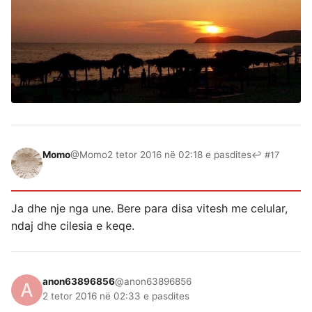
Momo
@Momo
2 tetor 2016 në 02:18 e pasdites
↩ #17
Ja dhe nje nga une. Bere para disa vitesh me celular,
ndaj dhe cilesia e keqe.
anon63896856
@anon63896856
2 tetor 2016 në 02:33 e pasdites