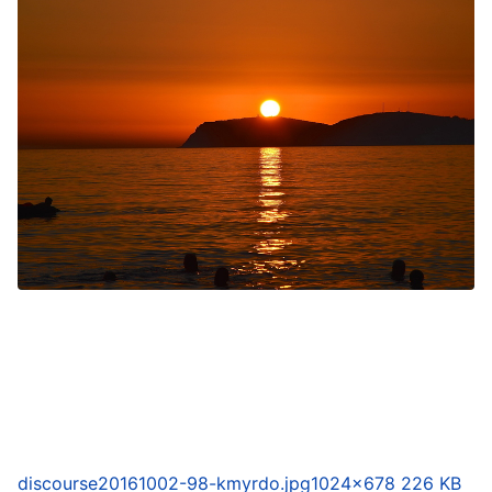
discourse20161002-98-kmyrdo.jpg
1024×678 226 KB