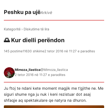
Peshku pa ujë
Arkivë
Kategoritë
›
Diskutime të lira
🌅 Kur dielli perëndon
145 postime
11630 shikime
2 tetor 2016 në 11:27 e paradites
Mimoza_llastica
@Mimoza_llastica
2 tetor 2016 në 11:27 e paradites
Ju ftoj te ndani kete moment magjik me t’gjithe ne. Me
siguri shume nga ju nuk i keni rezistuar dot asaj
shfaqje aq spektakulare qe natyra na dhuron.