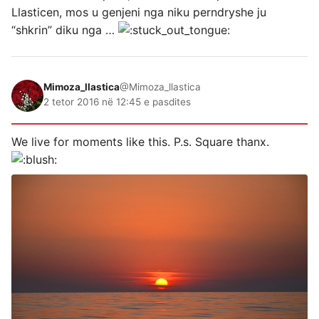
Llasticen, mos u genjeni nga niku perndryshe ju
“shkrin” diku nga …
Mimoza_llastica
@Mimoza_llastica
2 tetor 2016 në 12:45 e pasdites
We live for moments like this. P.s. Square thanx.