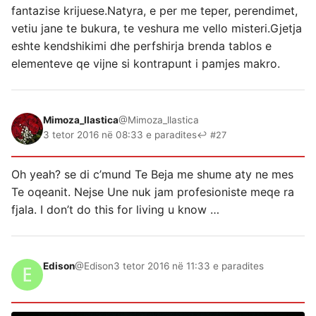
fantazise krijuese.Natyra, e per me teper, perendimet,
vetiu jane te bukura, te veshura me vello misteri.Gjetja
eshte kendshikimi dhe perfshirja brenda tablos e
elementeve qe vijne si kontrapunt i pamjes makro.
Mimoza_llastica
@Mimoza_llastica
3 tetor 2016 në 08:33 e paradites
↩ #27
Oh yeah? se di c’mund Te Beja me shume aty ne mes
Te oqeanit. Nejse Une nuk jam profesioniste meqe ra
fjala. I don’t do this for living u know …
Edison
@Edison
3 tetor 2016 në 11:33 e paradites