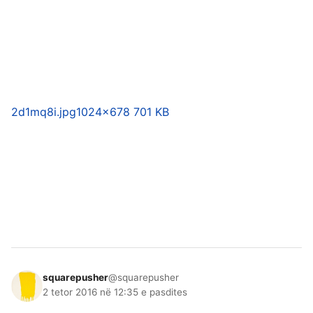
2d1mq8i.jpg
1024×678 701 KB
squarepusher
@squarepusher
2 tetor 2016 në 12:35 e pasdites