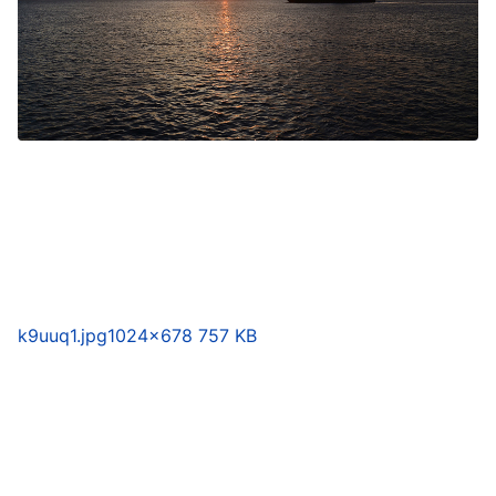
k9uuq1.jpg
1024×678 757 KB