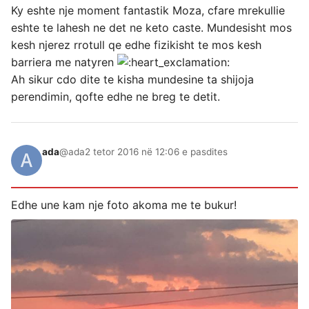
Ky eshte nje moment fantastik Moza, cfare mrekullie
eshte te lahesh ne det ne keto caste. Mundesisht mos
kesh njerez rrotull qe edhe fizikisht te mos kesh
barriera me natyren
Ah sikur cdo dite te kisha mundesine ta shijoja
perendimin, qofte edhe ne breg te detit.
ada
@ada
2 tetor 2016 në 12:06 e pasdites
Edhe une kam nje foto akoma me te bukur!