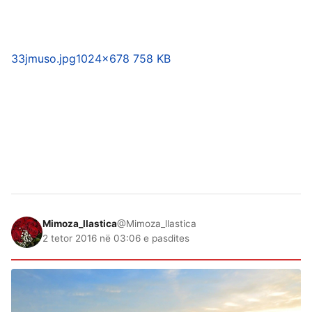
33jmuso.jpg
1024×678 758 KB
Mimoza_llastica
@Mimoza_llastica
2 tetor 2016 në 03:06 e pasdites