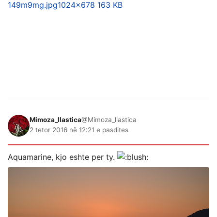
149m9mg.jpg
1024×678 163 KB
Mimoza_llastica
@Mimoza_llastica
2 tetor 2016 në 12:21 e pasdites
Aquamarine, kjo eshte per ty.