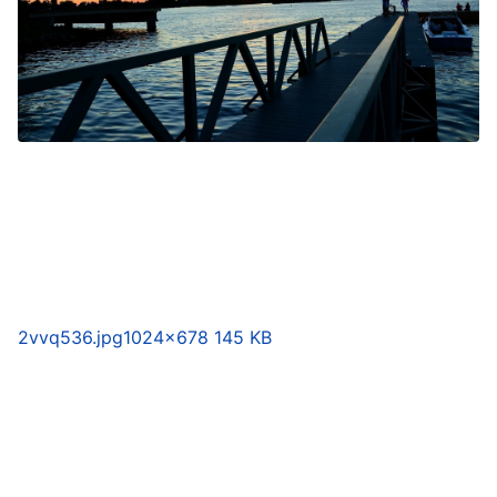
2vvq536.jpg
1024×678 145 KB