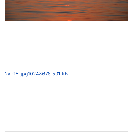
2air15i.jpg
1024×678 501 KB