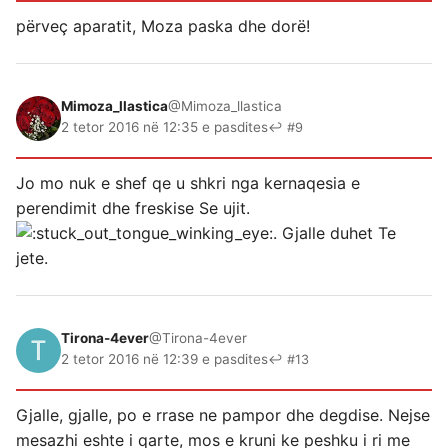
përveç aparatit, Moza paska dhe dorë!
Mimoza_llastica
@Mimoza_llastica
2 tetor 2016 në 12:35 e pasdites
↩ #9
Jo mo nuk e shef qe u shkri nga kernaqesia e
perendimit dhe freskise Se ujit.
. Gjalle duhet Te
jete.
Tirona-4ever
@Tirona-4ever
2 tetor 2016 në 12:39 e pasdites
↩ #13
Gjalle, gjalle, po e rrase ne pampor dhe degdise. Nejse
mesazhi eshte i qarte, mos e kruni ke peshku i ri me