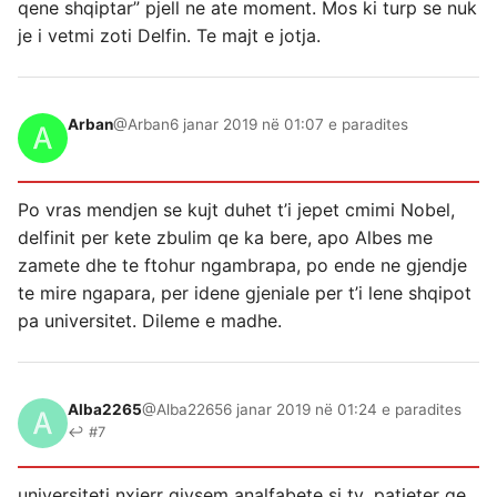
qene shqiptar” pjell ne ate moment. Mos ki turp se nuk
je i vetmi zoti Delfin. Te majt e jotja.
Arban
@Arban
6 janar 2019 në 01:07 e paradites
Po vras mendjen se kujt duhet t’i jepet cmimi Nobel,
delfinit per kete zbulim qe ka bere, apo Albes me
zamete dhe te ftohur ngambrapa, po ende ne gjendje
te mire ngapara, per idene gjeniale per t’i lene shqipot
pa universitet. Dileme e madhe.
Alba2265
@Alba2265
6 janar 2019 në 01:24 e paradites
↩ #7
universiteti nxjerr gjysem analfabete si ty ,patjeter qe