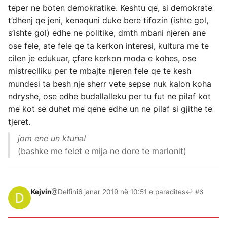
teper ne boten demokratike. Keshtu qe, si demokrate
t’dhenj qe jeni, kenaquni duke bere tifozin (ishte gol,
s’ishte gol) edhe ne politike, dmth mbani njeren ane
ose fele, ate fele qe ta kerkon interesi, kultura me te
cilen je edukuar, çfare kerkon moda e kohes, ose
mistreclliku per te mbajte njeren fele qe te kesh
mundesi ta besh nje sherr vete sepse nuk kalon koha
ndryshe, ose edhe budallalleku per tu fut ne pilaf kot
me kot se duhet me qene edhe un ne pilaf si gjithe te
tjeret.
jom ene un ktuna!
(bashke me felet e mija ne dore te marlonit)
Kejvin
@Delfini
6 janar 2019 në 10:51 e paradites
↩ #6