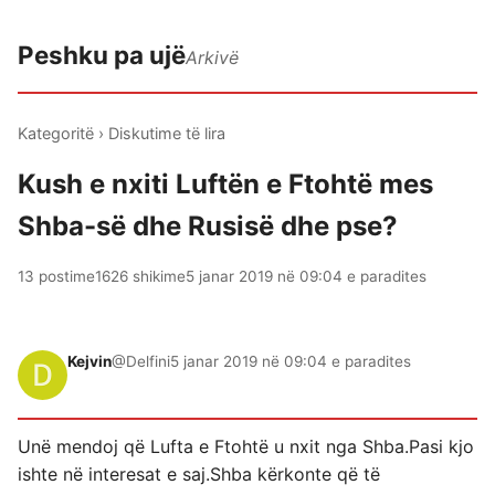
Peshku pa ujë
Arkivë
Kategoritë
›
Diskutime të lira
Kush e nxiti Luftën e Ftohtë mes
Shba-së dhe Rusisë dhe pse?
13 postime
1626 shikime
5 janar 2019 në 09:04 e paradites
Kejvin
@Delfini
5 janar 2019 në 09:04 e paradites
Unë mendoj që Lufta e Ftohtë u nxit nga Shba.Pasi kjo
ishte në interesat e saj.Shba kërkonte që të