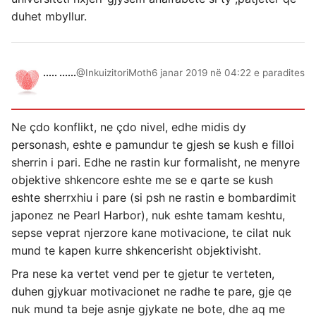
duhet mbyllur.
..... ......
@InkuizitoriMoth
6 janar 2019 në 04:22 e paradites
Ne çdo konflikt, ne çdo nivel, edhe midis dy
personash, eshte e pamundur te gjesh se kush e filloi
sherrin i pari. Edhe ne rastin kur formalisht, ne menyre
objektive shkencore eshte me se e qarte se kush
eshte sherrxhiu i pare (si psh ne rastin e bombardimit
japonez ne Pearl Harbor), nuk eshte tamam keshtu,
sepse veprat njerzore kane motivacione, te cilat nuk
mund te kapen kurre shkencerisht objektivisht.
Pra nese ka vertet vend per te gjetur te verteten,
duhen gjykuar motivacionet ne radhe te pare, gje qe
nuk mund ta beje asnje gjykate ne bote, dhe aq me