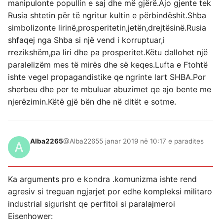
manipulonte popullin e saj dhe më gjërë.Ajo gjente tek
Rusia shtetin për të ngritur kultin e përbindëshit.Shba
simbolizonte lirinë,prosperitetin,jetën,drejtësinë.Rusia
shfaqej nga Shba si një vend i korruptuar,i
rrezikshëm,pa liri dhe pa prosperitet.Këtu dallohet një
paralelizëm mes të mirës dhe së keqes.Lufta e Ftohtë
ishte vegel propagandistike qe ngrinte lart SHBA.Por
sherbeu dhe per te mbuluar abuzimet qe ajo bente me
njerëzimin.Këtë gjë bën dhe në ditët e sotme.
Alba2265
@Alba2265
5 janar 2019 në 10:17 e paradites
Ka arguments pro e kondra .komunizma ishte rend
agresiv si treguan ngjarjet por edhe kompleksi militaro
industrial sigurisht qe perfitoi si paralajmeroi
Eisenhower: