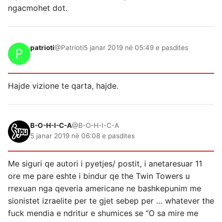
ngacmohet dot.
patrioti
@Patrioti
5 janar 2019 në 05:49 e pasdites
Hajde vizione te qarta, hajde.
B-O-H-I-C-A
@B-O-H-I-C-A
5 janar 2019 në 06:08 e pasdites
Me siguri qe autori i pyetjes/ postit, i anetaresuar 11
ore me pare eshte i bindur qe the Twin Towers u
rrexuan nga qeveria americane ne bashkepunim me
sionistet izraelite per te gjet sebep per … whatever the
fuck mendia e ndritur e shumices se “O sa mire me