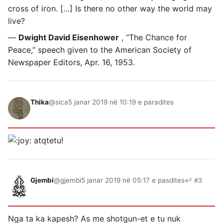
cross of iron. […] Is there no other way the world may
live?
—
Dwight David Eisenhower
, “The Chance for
Peace,” speech given to the American Society of
Newspaper Editors, Apr. 16, 1953.
Thika
@sica
5 janar 2019 në 10:19 e paradites
atqtetu!
Gjembi
@gjembi
5 janar 2019 në 05:17 e pasdites
↩ #3
Nga ta ka kapesh? As me shotgun-et e tu nuk