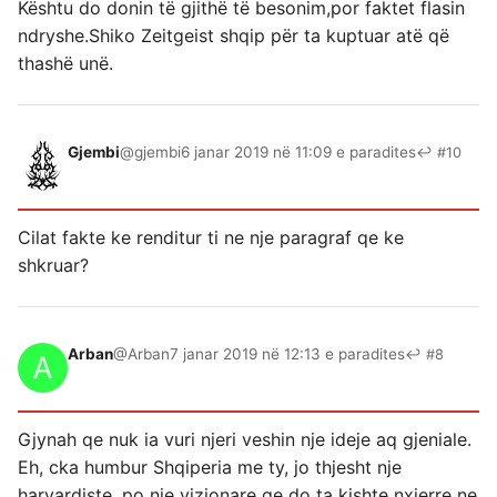
Kështu do donin të gjithë të besonim,por faktet flasin
ndryshe.Shiko Zeitgeist shqip për ta kuptuar atë që
thashë unë.
Gjembi
@gjembi
6 janar 2019 në 11:09 e paradites
↩ #10
Cilat fakte ke renditur ti ne nje paragraf qe ke
shkruar?
Arban
@Arban
7 janar 2019 në 12:13 e paradites
↩ #8
Gjynah qe nuk ia vuri njeri veshin nje ideje aq gjeniale.
Eh, cka humbur Shqiperia me ty, jo thjesht nje
harvardiste, po nje vizionare qe do ta kishte nxjerre ne