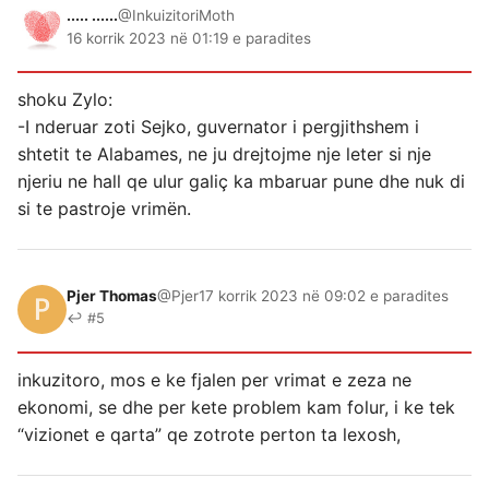
..... ......
@InkuizitoriMoth
16 korrik 2023 në 01:19 e paradites
shoku Zylo:
-I nderuar zoti Sejko, guvernator i pergjithshem i
shtetit te Alabames, ne ju drejtojme nje leter si nje
njeriu ne hall qe ulur galiç ka mbaruar pune dhe nuk di
si te pastroje vrimën.
Pjer Thomas
@Pjer
17 korrik 2023 në 09:02 e paradites
↩ #5
inkuzitoro, mos e ke fjalen per vrimat e zeza ne
ekonomi, se dhe per kete problem kam folur, i ke tek
“vizionet e qarta” qe zotrote perton ta lexosh,