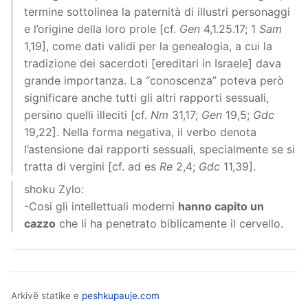
termine sottolinea la paternità di illustri personaggi
e l’origine della loro prole [cf.
Gen
4,1.25.17; 1
Sam
1,19], come dati validi per la genealogia, a cui la
tradizione dei sacerdoti [ereditari in Israele] dava
grande importanza. La “conoscenza” poteva però
significare anche tutti gli altri rapporti sessuali,
persino quelli illeciti [cf.
Nm
31,17;
Gen
19,5;
Gdc
19,22]. Nella forma negativa, il verbo denota
l’astensione dai rapporti sessuali, specialmente se si
tratta di vergini [cf. ad es
Re
2,4;
Gdc
11,39].
shoku Zylo:
-Cosi gli intellettuali moderni
hanno capito un
cazzo
che li ha penetrato biblicamente il cervello.
Arkivë statike e
peshkupauje.com