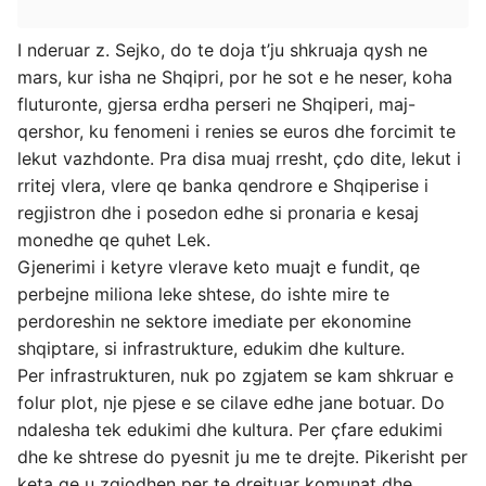
I nderuar z. Sejko, do te doja t’ju shkruaja qysh ne
mars, kur isha ne Shqipri, por he sot e he neser, koha
fluturonte, gjersa erdha perseri ne Shqiperi, maj-
qershor, ku fenomeni i renies se euros dhe forcimit te
lekut vazhdonte. Pra disa muaj rresht, çdo dite, lekut i
rritej vlera, vlere qe banka qendrore e Shqiperise i
regjistron dhe i posedon edhe si pronaria e kesaj
monedhe qe quhet Lek.
Gjenerimi i ketyre vlerave keto muajt e fundit, qe
perbejne miliona leke shtese, do ishte mire te
perdoreshin ne sektore imediate per ekonomine
shqiptare, si infrastrukture, edukim dhe kulture.
Per infrastrukturen, nuk po zgjatem se kam shkruar e
folur plot, nje pjese e se cilave edhe jane botuar. Do
ndalesha tek edukimi dhe kultura. Per çfare edukimi
dhe ke shtrese do pyesnit ju me te drejte. Pikerisht per
keta qe u zgjodhen per te drejtuar komunat dhe