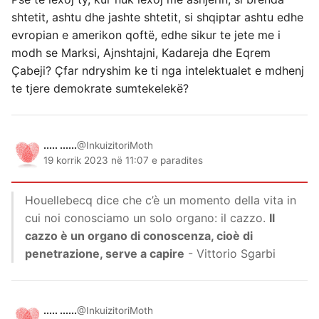
shtetit, ashtu dhe jashte shtetit, si shqiptar ashtu edhe
evropian e amerikon qoftë, edhe sikur te jete me i
modh se Marksi, Ajnshtajni, Kadareja dhe Eqrem
Çabeji? Çfar ndryshim ke ti nga intelektualet e mdhenj
te tjere demokrate sumtekelekë?
..... ......
@InkuizitoriMoth
19 korrik 2023 në 11:07 e paradites
Houellebecq dice che c’è un momento della vita in
cui noi conosciamo un solo organo: il cazzo.
Il
cazzo è un organo di conoscenza, cioè di
penetrazione, serve a capire
- Vittorio Sgarbi
..... ......
@InkuizitoriMoth