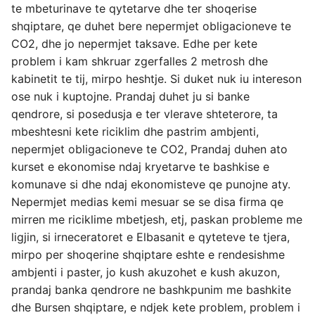
te mbeturinave te qytetarve dhe ter shoqerise
shqiptare, qe duhet bere nepermjet obligacioneve te
CO2, dhe jo nepermjet taksave. Edhe per kete
problem i kam shkruar zgerfalles 2 metrosh dhe
kabinetit te tij, mirpo heshtje. Si duket nuk iu intereson
ose nuk i kuptojne. Prandaj duhet ju si banke
qendrore, si posedusja e ter vlerave shteterore, ta
mbeshtesni kete riciklim dhe pastrim ambjenti,
nepermjet obligacioneve te CO2, Prandaj duhen ato
kurset e ekonomise ndaj kryetarve te bashkise e
komunave si dhe ndaj ekonomisteve qe punojne aty.
Nepermjet medias kemi mesuar se se disa firma qe
mirren me riciklime mbetjesh, etj, paskan probleme me
ligjin, si irneceratoret e Elbasanit e qyteteve te tjera,
mirpo per shoqerine shqiptare eshte e rendesishme
ambjenti i paster, jo kush akuzohet e kush akuzon,
prandaj banka qendrore ne bashkpunim me bashkite
dhe Bursen shqiptare, e ndjek kete problem, problem i