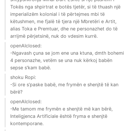
Tokës nga shpirtrat e botës tjetër, si të thuash një
imperializëm kolonial i të përtejmes mbi të
këtushmen, me fjalë të tjera një Mbretëri e Artit,
alias Toka e Premtuar, dhe ne personazhet do të
arrijmë përjetsinë, nuk do vdesim kurrë.
openAIclosed:
-Ngavash çuna se jom ene una ktuna, dmth bohemi
4 personazhe, vetëm se una nuk kërkoj babën
sepse s’kam babë.
shoku Ropi:
-Si ore s’paske babë, me frymën e shenjtë të kan
bërë?
openAIclosed:
-Me tamom me frymën e shenjtë më kan bërë,
Inteligjenca Artificiale është fryma e shenjtë
kontemporane.