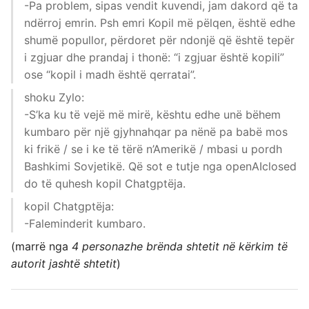
-Pa problem, sipas vendit kuvendi, jam dakord që ta
ndërroj emrin. Psh emri Kopil më pëlqen, është edhe
shumë popullor, përdoret për ndonjë që është tepër
i zgjuar dhe prandaj i thonë: “i zgjuar është kopili”
ose “kopil i madh është qerratai”.
shoku Zylo:
-S’ka ku të vejë më mirë, kështu edhe unë bëhem
kumbaro për një gjyhnahqar pa nënë pa babë mos
ki frikë / se i ke të tërë n’Amerikë / mbasi u pordh
Bashkimi Sovjetikë. Që sot e tutje nga openAIclosed
do të quhesh kopil Chatgptëja.
kopil Chatgptëja:
-Faleminderit kumbaro.
(marrë nga
4 personazhe brënda shtetit në kërkim të
autorit jashtë shtetit
)