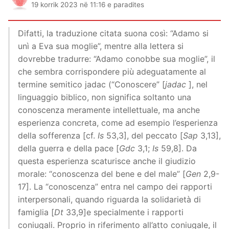
19 korrik 2023 në 11:16 e paradites
Difatti, la traduzione citata suona così: “Adamo si
unì a Eva sua moglie”, mentre alla lettera si
dovrebbe tradurre: “Adamo conobbe sua moglie”, il
che sembra corrispondere più adeguatamente al
termine semitico jadac (“Conoscere” [
jadac
], nel
linguaggio biblico, non significa soltanto una
conoscenza meramente intellettuale, ma anche
esperienza concreta, come ad esempio l’esperienza
della sofferenza [cf.
Is
53,3], del peccato [
Sap
3,13],
della guerra e della pace [
Gdc
3,1;
Is
59,8]. Da
questa esperienza scaturisce anche il giudizio
morale: “conoscenza del bene e del male” [
Gen
2,9-
17]. La “conoscenza” entra nel campo dei rapporti
interpersonali, quando riguarda la solidarietà di
famiglia [
Dt
33,9]e specialmente i rapporti
coniugali. Proprio in riferimento all’atto coniugale, il