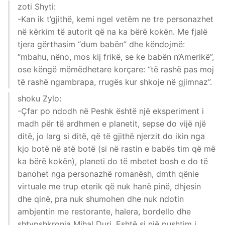
zoti Shyti:
-Kan ik t’gjithë, kemi ngel vetëm ne tre personazhet
në kërkim të autorit që na ka bërë kokën. Me fjalë
tjera gërthasim “dum babën” dhe këndojmë:
“mbahu, nëno, mos kij frikë, se ke babën n’Amerikë”,
ose këngë mëmëdhetare korçare: “të rashë pas moj
të rashë ngambrapa, rrugës kur shkoje në gjimnaz”.
shoku Zylo:
-Çfar po ndodh në Peshk është një eksperiment i
madh për të ardhmen e planetit, sepse do vijë një
ditë, jo larg si ditë, që të gjithë njerzit do ikin nga
kjo botë në atë botë (si në rastin e babës tim që më
ka bërë kokën), planeti do të mbetet bosh e do të
banohet nga personazhë romanësh, dmth qënie
virtuale me trup eterik që nuk hanë pinë, dhjesin
dhe qinë, pra nuk shumohen dhe nuk ndotin
ambjentin me restorante, halera, bordello dhe
shtypshkronja Mihal Duri. Eshtë si një pushtim i