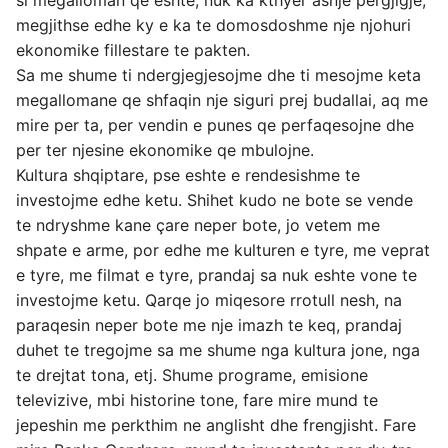
si megalloman qe eshte, nuk ka kthyer asnje pergjigje,
megjithse edhe ky e ka te domosdoshme nje njohuri
ekonomike fillestare te pakten.
Sa me shume ti ndergjegjesojme dhe ti mesojme keta
megallomane qe shfaqin nje siguri prej budallai, aq me
mire per ta, per vendin e punes qe perfaqesojne dhe
per ter njesine ekonomike qe mbulojne.
Kultura shqiptare, pse eshte e rendesishme te
investojme edhe ketu. Shihet kudo ne bote se vende
te ndryshme kane çare neper bote, jo vetem me
shpate e arme, por edhe me kulturen e tyre, me veprat
e tyre, me filmat e tyre, prandaj sa nuk eshte vone te
investojme ketu. Qarqe jo miqesore rrotull nesh, na
paraqesin neper bote me nje imazh te keq, prandaj
duhet te tregojme sa me shume nga kultura jone, nga
te drejtat tona, etj. Shume programe, emisione
televizive, mbi historine tone, fare mire mund te
jepeshin me perkthim ne anglisht dhe frengjisht. Fare