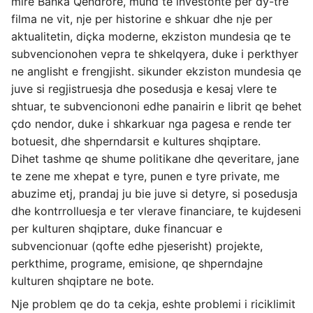
mire Banka Qendrore, mund te investonte per dy-tre
filma ne vit, nje per historine e shkuar dhe nje per
aktualitetin, diçka moderne, ekziston mundesia qe te
subvencionohen vepra te shkelqyera, duke i perkthyer
ne anglisht e frengjisht. sikunder ekziston mundesia qe
juve si regjistruesja dhe posedusja e kesaj vlere te
shtuar, te subvenciononi edhe panairin e librit qe behet
çdo nendor, duke i shkarkuar nga pagesa e rende ter
botuesit, dhe shperndarsit e kultures shqiptare.
Dihet tashme qe shume politikane dhe qeveritare, jane
te zene me xhepat e tyre, punen e tyre private, me
abuzime etj, prandaj ju bie juve si detyre, si posedusja
dhe kontrrolluesja e ter vlerave financiare, te kujdeseni
per kulturen shqiptare, duke financuar e
subvencionuar (qofte edhe pjeserisht) projekte,
perkthime, programe, emisione, qe shperndajne
kulturen shqiptare ne bote.
Nje problem qe do ta cekja, eshte problemi i riciklimit