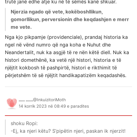
trutë janë edhe atje ku në të sëmës kanë shkuar.
Njerzia ngado që vete, kokëboshllikun,
gomorllikun, perversionin dhe keqdashjen e merr
me vete.
Nga kjo pikpamje (providenciale), prandaj historia ka
ngel në vënd numro që nga koha e Nuhut dhe
Neandertalit, nuk ka asgjë të re nën këtë diell. Nuk ka
histori domethënë, ka vetë një histori, historia e të
njëjtit kokbosh të pashpirtë, histori e rikthimit të
përjetshëm të së njëjtit handikapatizëm keqadashës.
..... ......
@InkuizitoriMoth
14 korrik 2023 në 08:49 e paradites
shoku Ropi:
-Ej, ka njeri këtu? S’pipëtin njeri, paskan ik njerzit!