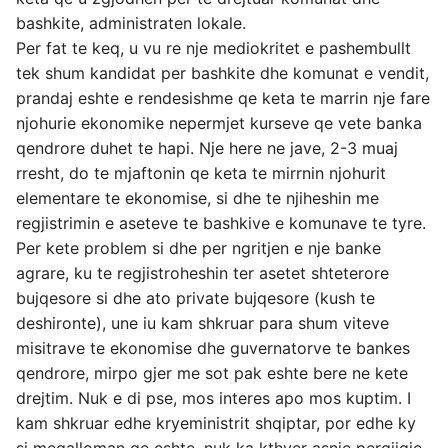
bashkite, administraten lokale.
Per fat te keq, u vu re nje mediokritet e pashembullt
tek shum kandidat per bashkite dhe komunat e vendit,
prandaj eshte e rendesishme qe keta te marrin nje fare
njohurie ekonomike nepermjet kurseve qe vete banka
qendrore duhet te hapi. Nje here ne jave, 2-3 muaj
rresht, do te mjaftonin qe keta te mirrnin njohurit
elementare te ekonomise, si dhe te njiheshin me
regjistrimin e aseteve te bashkive e komunave te tyre.
Per kete problem si dhe per ngritjen e nje banke
agrare, ku te regjistroheshin ter asetet shteterore
bujqesore si dhe ato private bujqesore (kush te
deshironte), une iu kam shkruar para shum viteve
misitrave te ekonomise dhe guvernatorve te bankes
qendrore, mirpo gjer me sot pak eshte bere ne kete
drejtim. Nuk e di pse, mos interes apo mos kuptim. I
kam shkruar edhe kryeministrit shqiptar, por edhe ky