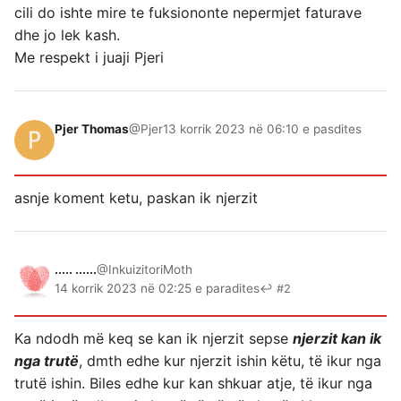
cili do ishte mire te fuksiononte nepermjet faturave
dhe jo lek kash.
Me respekt i juaji Pjeri
Pjer Thomas
@Pjer
13 korrik 2023 në 06:10 e pasdites
asnje koment ketu, paskan ik njerzit
..... ......
@InkuizitoriMoth
14 korrik 2023 në 02:25 e paradites
↩ #2
Ka ndodh më keq se kan ik njerzit sepse
njerzit kan ik
nga trutë
, dmth edhe kur njerzit ishin këtu, të ikur nga
trutë ishin. Biles edhe kur kan shkuar atje, të ikur nga