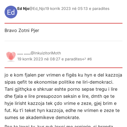
Ed Njo
@Ed_Njo
19 korrik 2023 në 05:13 e paradites
Bravo Zotni Pjer
..... ......
@InkuizitoriMoth
19 korrik 2023 në 08:27 e paradites
↩ #6
jo e kom fjalen per vrimen e figës ku hyn e del kazzoja
sipas qefit te ekonomise politike ne liri-demokraci.
Tani gjithçka e shkruar eshte porno sepse tregu i lire
dhe fjala e lire presupozon seksin e lire, dmth qe te
hyje lirisht kazzoja tek çdo vrime e zeze, gjej brim e
fut. Ku t’i teket hyn kazzoja, edhe ne vrimen e zeze te
sumes se akademikeve demokrate.
Pse te lexoj ty, kur nuk lexoj me asnjerin, si brenda