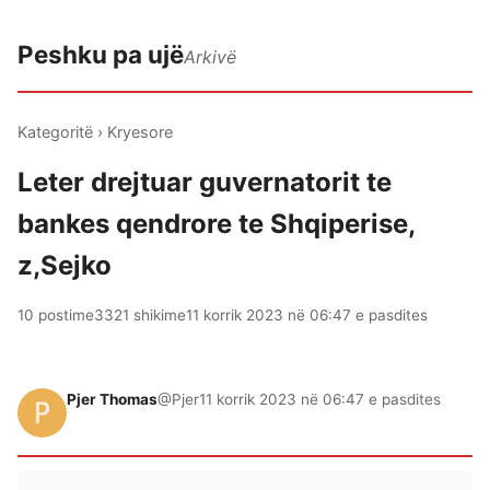
Peshku pa ujë
Arkivë
Kategoritë
›
Kryesore
Leter drejtuar guvernatorit te
bankes qendrore te Shqiperise,
z,Sejko
10 postime
3321 shikime
11 korrik 2023 në 06:47 e pasdites
Pjer Thomas
@Pjer
11 korrik 2023 në 06:47 e pasdites