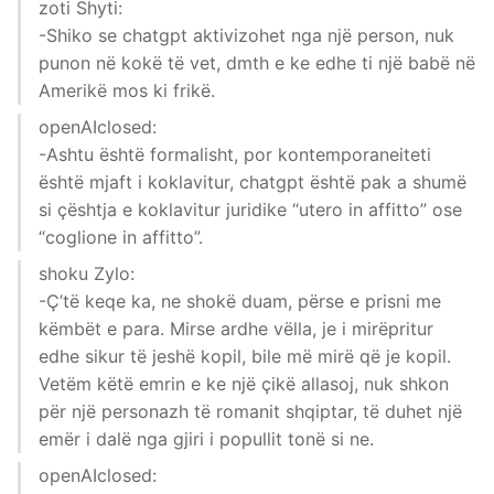
zoti Shyti:
-Shiko se chatgpt aktivizohet nga një person, nuk
punon në kokë të vet, dmth e ke edhe ti një babë në
Amerikë mos ki frikë.
openAIclosed:
-Ashtu është formalisht, por kontemporaneiteti
është mjaft i koklavitur, chatgpt është pak a shumë
si çështja e koklavitur juridike “utero in affitto” ose
“coglione in affitto”.
shoku Zylo:
-Ç’të keqe ka, ne shokë duam, përse e prisni me
këmbët e para. Mirse ardhe vëlla, je i mirëpritur
edhe sikur të jeshë kopil, bile më mirë që je kopil.
Vetëm këtë emrin e ke një çikë allasoj, nuk shkon
për një personazh të romanit shqiptar, të duhet një
emër i dalë nga gjiri i popullit tonë si ne.
openAIclosed: