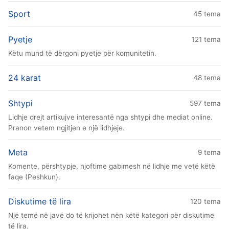
Sport
45 tema
Pyetje
121 tema
Këtu mund të dërgoni pyetje për komunitetin.
24 karat
48 tema
Shtypi
597 tema
Lidhje drejt artikujve interesantë nga shtypi dhe mediat online.
Pranon vetem ngjitjen e një lidhjeje.
Meta
9 tema
Komente, përshtypje, njoftime gabimesh në lidhje me vetë këtë
faqe (Peshkun).
Diskutime të lira
120 tema
Një temë në javë do të krijohet nën këtë kategori për diskutime
të lira.