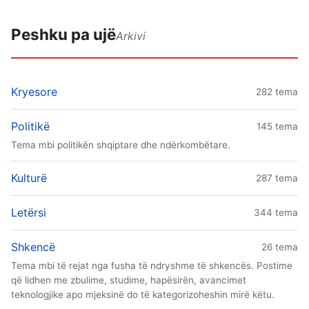
Peshku pa ujë
Arkivi
Kryesore
282 tema
Politikë
145 tema
Tema mbi politikën shqiptare dhe ndërkombëtare.
Kulturë
287 tema
Letërsi
344 tema
Shkencë
26 tema
Tema mbi të rejat nga fusha të ndryshme të shkencës. Postime
që lidhen me zbulime, studime, hapësirën, avancimet
teknologjike apo mjeksinë do të kategorizoheshin mirë këtu.