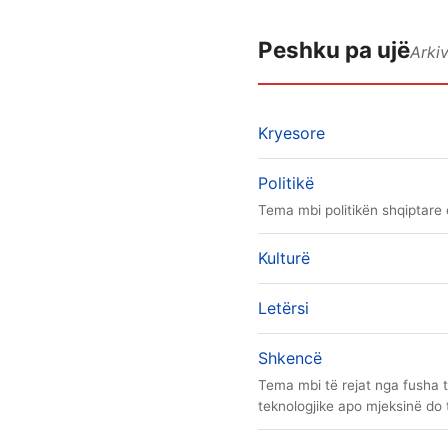
Peshku pa ujë
Arkiv
Kryesore
Politikë
Tema mbi politikën shqiptare
Kulturë
Letërsi
Shkencë
Tema mbi të rejat nga fusha 
teknologjike apo mjeksinë do 