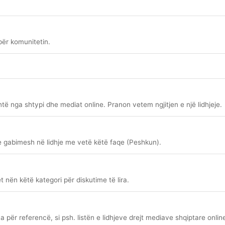
për komunitetin.
antë nga shtypi dhe mediat online. Pranon vetem ngjitjen e një lidhjeje.
e gabimesh në lidhje me vetë këtë faqe (Peshkun).
t nën këtë kategori për diskutime të lira.
për referencë, si psh. listën e lidhjeve drejt mediave shqiptare online 