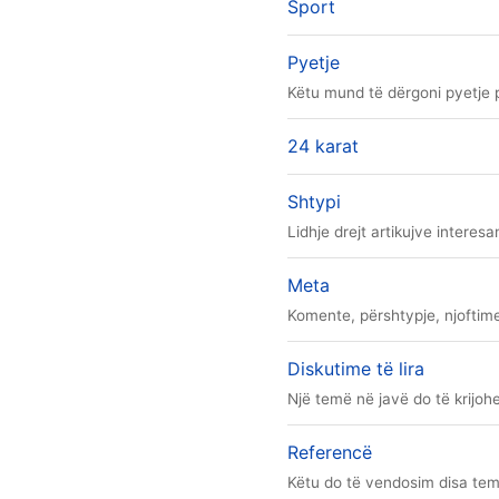
Sport
Pyetje
Këtu mund të dërgoni pyetje 
24 karat
Shtypi
Lidhje drejt artikujve interes
Meta
Komente, përshtypje, njoftim
Diskutime të lira
Një temë në javë do të krijohe
Referencë
Këtu do të vendosim disa tema 