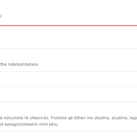
i
 dhe ndërkombëtare.
të ndryshme të shkencës. Postime që lidhen me zbulime, studime, ha
të kategorizoheshin mirë këtu.