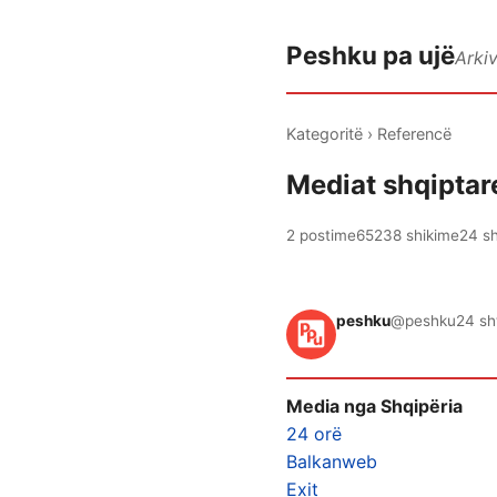
Peshku pa ujë
Arki
Kategoritë
›
Referencë
Mediat shqiptar
2 postime
65238 shikime
24 sh
peshku
@peshku
24 sh
Media nga Shqipëria
24 orë
Balkanweb
Exit