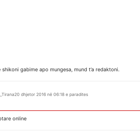
e shikoni gabime apo mungesa, mund t’a redaktoni.
_Tirana
20 dhjetor 2016 në 06:18 e paradites
tare online