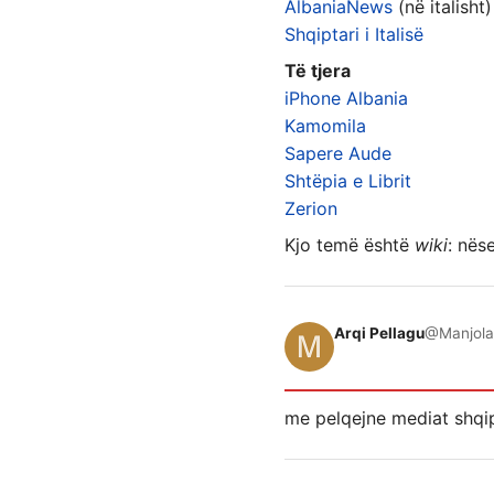
AlbaniaNews
(në italisht)
Shqiptari i Italisë
Të tjera
iPhone Albania
Kamomila
Sapere Aude
Shtëpia e Librit
Zerion
Kjo temë është
wiki
: nës
Arqi Pellagu
@Manjola
me pelqejne mediat shqip