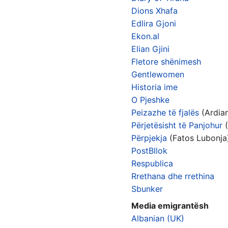
Dions Xhafa
Edlira Gjoni
Ekon.al
Elian Gjini
Fletore shënimesh
Gentlewomen
Historia ime
O Pjeshke
Peizazhe të fjalës
(Ardian
Përjetësisht të Panjohur
(
Përpjekja
(Fatos Lubonja
PostBllok
Respublica
Rrethana dhe rrethina
Sbunker
Media emigrantësh
Albanian (UK)