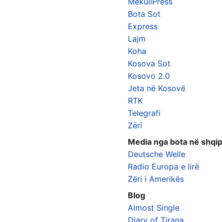
MekuliPress
Bota Sot
Express
Lajm
Koha
Kosova Sot
Kosovo 2.0
Jeta në Kosovë
RTK
Telegrafi
Zëri
Media nga bota në shqi
Deutsche Welle
Radio Europa e lirë
Zëri i Amerikës
Blog
Almost Single
Diary of Tirana