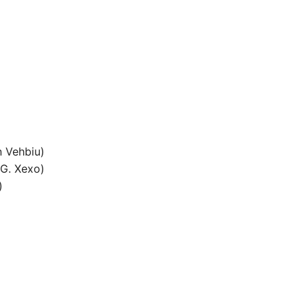
 Vehbiu)
G. Xexo)
)