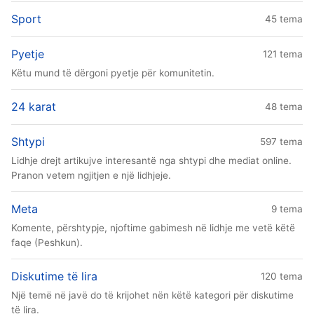
Sport
45 tema
Pyetje
121 tema
Këtu mund të dërgoni pyetje për komunitetin.
24 karat
48 tema
Shtypi
597 tema
Lidhje drejt artikujve interesantë nga shtypi dhe mediat online.
Pranon vetem ngjitjen e një lidhjeje.
Meta
9 tema
Komente, përshtypje, njoftime gabimesh në lidhje me vetë këtë
faqe (Peshkun).
Diskutime të lira
120 tema
Një temë në javë do të krijohet nën këtë kategori për diskutime
të lira.