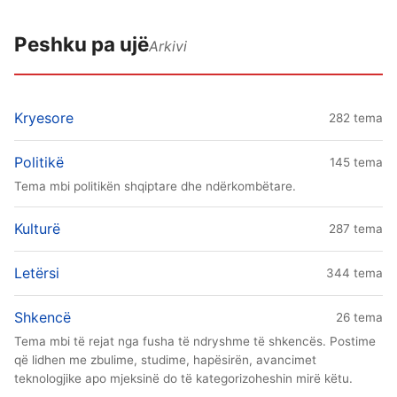
Peshku pa ujë
Arkivi
Kryesore
282 tema
Politikë
145 tema
Tema mbi politikën shqiptare dhe ndërkombëtare.
Kulturë
287 tema
Letërsi
344 tema
Shkencë
26 tema
Tema mbi të rejat nga fusha të ndryshme të shkencës. Postime
që lidhen me zbulime, studime, hapësirën, avancimet
teknologjike apo mjeksinë do të kategorizoheshin mirë këtu.