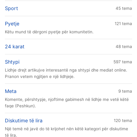
Sport
45 tema
Pyetje
121 tema
Këtu mund të dërgoni pyetje për komunitetin.
24 karat
48 tema
Shtypi
597 tema
Lidhje drejt artikujve interesantë nga shtypi dhe mediat online.
Pranon vetem ngjitjen e një lidhjeje.
Meta
9 tema
Komente, përshtypje, njoftime gabimesh në lidhje me vetë këtë
faqe (Peshkun).
Diskutime të lira
120 tema
Një temë në javë do të krijohet nën këtë kategori për diskutime
të lira.