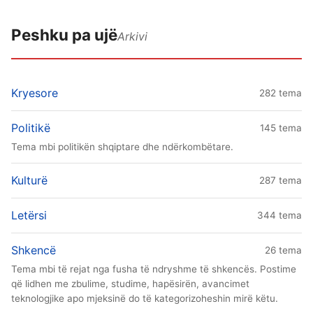
Peshku pa ujë
Arkivi
Kryesore
282 tema
Politikë
145 tema
Tema mbi politikën shqiptare dhe ndërkombëtare.
Kulturë
287 tema
Letërsi
344 tema
Shkencë
26 tema
Tema mbi të rejat nga fusha të ndryshme të shkencës. Postime
që lidhen me zbulime, studime, hapësirën, avancimet
teknologjike apo mjeksinë do të kategorizoheshin mirë këtu.