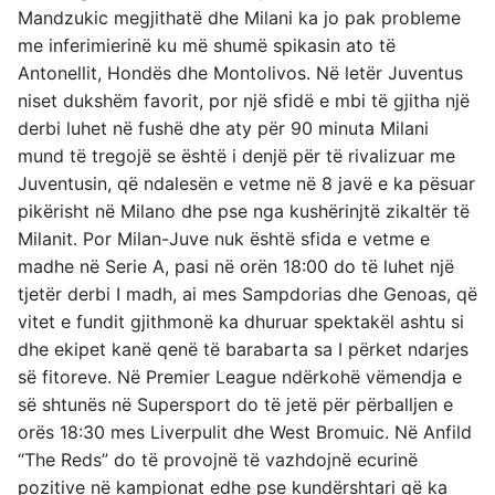
Mandzukic megjithatë dhe Milani ka jo pak probleme
me inferimierinë ku më shumë spikasin ato të
Antonellit, Hondës dhe Montolivos. Në letër Juventus
niset dukshëm favorit, por një sfidë e mbi të gjitha një
derbi luhet në fushë dhe aty për 90 minuta Milani
mund të tregojë se është i denjë për të rivalizuar me
Juventusin, që ndalesën e vetme në 8 javë e ka pësuar
pikërisht në Milano dhe pse nga kushërinjtë zikaltër të
Milanit. Por Milan-Juve nuk është sfida e vetme e
madhe në Serie A, pasi në orën 18:00 do të luhet një
tjetër derbi I madh, ai mes Sampdorias dhe Genoas, që
vitet e fundit gjithmonë ka dhuruar spektakël ashtu si
dhe ekipet kanë qenë të barabarta sa I përket ndarjes
së fitoreve. Në Premier League ndërkohë vëmendja e
së shtunës në Supersport do të jetë për përballjen e
orës 18:30 mes Liverpulit dhe West Bromuic. Në Anfild
“The Reds” do të provojnë të vazhdojnë ecurinë
pozitive në kampionat edhe pse kundërshtari që ka