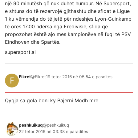
një 90 minutësh që nuk duhet humbur. Në Supersport,
e shtuna do të rezervojë gjithashtu dhe sfidat e Ligue
1 ku vëmendja do të jetë për ndeshjes Lyon-Guinkamp
të orës 17:00 ndërsa nga Eredivisie, sfida që
propozohet është ajo mes kampionëve në fuqi të PSV
Eindhoven dhe Spartës.
supersport.al
Fikret
@Fikret
19 tetor 2016 në 05:54 e pasdites
Qyqja sa gola boni ky Bajerni Modh mre
peshkuikuq
@peshkuikuq
22 tetor 2016 në 03:38 e paradites