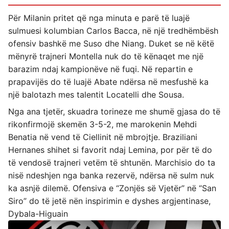
Për Milanin pritet që nga minuta e parë të luajë
sulmuesi kolumbian Carlos Bacca, në një tredhëmbësh
ofensiv bashkë me Suso dhe Niang. Duket se në këtë
mënyrë trajneri Montella nuk do të kënaqet me një
barazim ndaj kampionëve në fuqi. Në repartin e
prapavijës do të luajë Abate ndërsa në mesfushë ka
një balotazh mes talentit Locatelli dhe Sousa.
Nga ana tjetër, skuadra torineze me shumë gjasa do të
rikonfirmojë skemën 3-5-2, me marokenin Mehdi
Benatia në vend të Ciellinit në mbrojtje. Braziliani
Hernanes shihet si favorit ndaj Lemina, por për të do
të vendosë trajneri vetëm të shtunën. Marchisio do ta
nisë ndeshjen nga banka rezervë, ndërsa në sulm nuk
ka asnjë dilemë. Ofensiva e “Zonjës së Vjetër” në “San
Siro” do të jetë nën inspirimin e dyshes argjentinase,
Dybala-Higuain