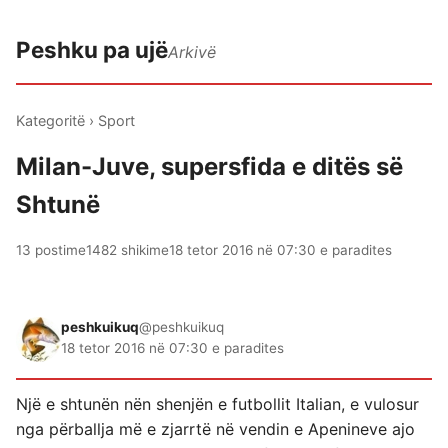
Peshku pa ujë
Arkivë
Kategoritë
›
Sport
Milan-Juve, supersfida e ditës së
Shtunë
13 postime
1482 shikime
18 tetor 2016 në 07:30 e paradites
peshkuikuq
@peshkuikuq
18 tetor 2016 në 07:30 e paradites
Një e shtunën nën shenjën e futbollit Italian, e vulosur
nga përballja më e zjarrtë në vendin e Apenineve ajo