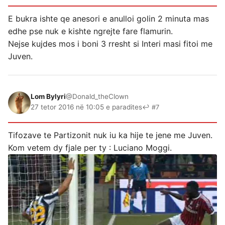
E bukra ishte qe anesori e anulloi golin 2 minuta mas
edhe pse nuk e kishte ngrejte fare flamurin.
Nejse kujdes mos i boni 3 rresht si Interi masi fitoi me
Juven.
Lom Bylyri
@Donald_theClown
27 tetor 2016 në 10:05 e paradites
↩ #7
Tifozave te Partizonit nuk iu ka hije te jene me Juven.
Kom vetem dy fjale per ty : Luciano Moggi.