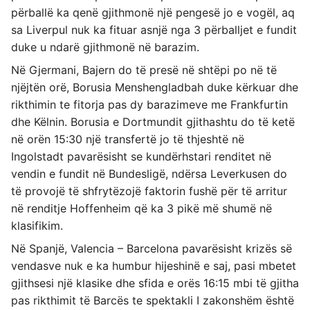
përballë ka qenë gjithmonë një pengesë jo e vogël, aq
sa Liverpul nuk ka fituar asnjë nga 3 përballjet e fundit
duke u ndarë gjithmonë në barazim.
Në Gjermani, Bajern do të presë në shtëpi po në të
njëjtën orë, Borusia Menshengladbah duke kërkuar dhe
rikthimin te fitorja pas dy barazimeve me Frankfurtin
dhe Këlnin. Borusia e Dortmundit gjithashtu do të ketë
në orën 15:30 një transfertë jo të thjeshtë në
Ingolstadt pavarësisht se kundërhstari renditet në
vendin e fundit në Bundesligë, ndërsa Leverkusen do
të provojë të shfrytëzojë faktorin fushë për të arritur
në renditje Hoffenheim që ka 3 pikë më shumë në
klasifikim.
Në Spanjë, Valencia – Barcelona pavarësisht krizës së
vendasve nuk e ka humbur hijeshinë e saj, pasi mbetet
gjithsesi një klasike dhe sfida e orës 16:15 mbi të gjitha
pas rikthimit të Barcës te spektakli I zakonshëm është