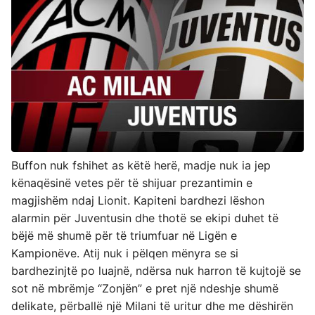
Buffon nuk fshihet as këtë herë, madje nuk ia jep
kënaqësinë vetes për të shijuar prezantimin e
magjishëm ndaj Lionit. Kapiteni bardhezi lëshon
alarmin për Juventusin dhe thotë se ekipi duhet të
bëjë më shumë për të triumfuar në Ligën e
Kampionëve. Atij nuk i pëlqen mënyra se si
bardhezinjtë po luajnë, ndërsa nuk harron të kujtojë se
sot në mbrëmje “Zonjën” e pret një ndeshje shumë
delikate, përballë një Milani të uritur dhe me dëshirën