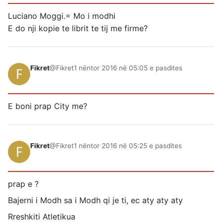
Luciano Moggi.= Mo i modhi
E do nji kopie te librit te tij me firme?
Fikret
@Fikret
1 nëntor 2016 në 05:05 e pasdites
E boni prap City me?
Fikret
@Fikret
1 nëntor 2016 në 05:25 e pasdites
prap e ?
Bajerni i Modh sa i Modh qi je ti, ec aty aty aty
Rreshkiti Atletikua