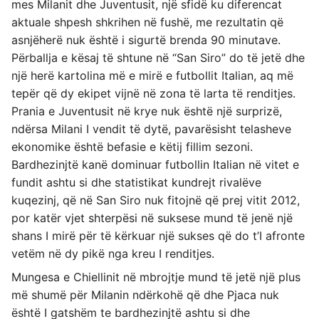
mes Milanit dhe Juventusit, një sfidë ku diferencat
aktuale shpesh shkrihen në fushë, me rezultatin që
asnjëherë nuk është i sigurtë brenda 90 minutave.
Përballja e kësaj të shtune në “San Siro” do të jetë dhe
një herë kartolina më e mirë e futbollit Italian, aq më
tepër që dy ekipet vijnë në zona të larta të renditjes.
Prania e Juventusit në krye nuk është një surprizë,
ndërsa Milani I vendit të dytë, pavarësisht telasheve
ekonomike është befasie e këtij fillim sezoni.
Bardhezinjtë kanë dominuar futbollin Italian në vitet e
fundit ashtu si dhe statistikat kundrejt rivalëve
kuqezinj, që në San Siro nuk fitojnë që prej vitit 2012,
por katër vjet shterpësi në suksese mund të jenë një
shans I mirë për të kërkuar një sukses që do t’I afronte
vetëm në dy pikë nga kreu I renditjes.
Mungesa e Chiellinit në mbrojtje mund të jetë një plus
më shumë për Milanin ndërkohë që dhe Pjaca nuk
është I gatshëm te bardhezinjtë ashtu si dhe