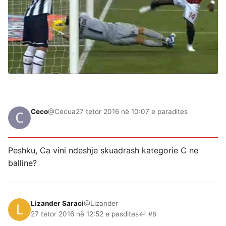
Ceco
@Cecua
27 tetor 2016 në 10:07 e paradites
Peshku, Ca vini ndeshje skuadrash kategorie C ne
balline?
Lizander Saraci
@Lizander
27 tetor 2016 në 12:52 e pasdites
↩ #8