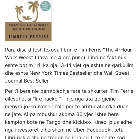
Para disa ditesh lexova librin e Tim Ferris “The 4-Hour
Work Week” (Java me 4 ore pune). Libri ne fakt nuk
eshte botim i ri, ka nja 13-14 vjet qe eshte ne qarkullim
dhe eshte New York Times Bestseller dhe Wall Street
Journal Best Seller.
Per t’i bere nje permbledhje fare te shkurter, Tim Ferris
cilesohet si “life hacker” – nje nga ata qe gjejne
menyra jo-konvencionale per te arritur ate c’ka duan
ne jete. Ai pa mbushur akoma 30 vjec ishte bere
kampion bote ne Tango dhe Kickbox Kinez, plus edhe
nga investoret e hershem ne Uber, Facebook …etj.
Libri pak a shume tregon se si ia arriti te bente kaq