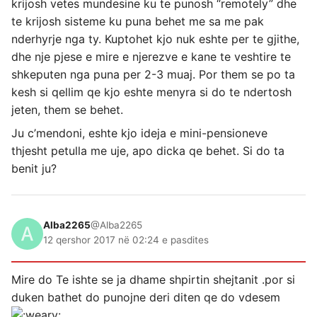
krijosh vetes mundesine ku te punosh “remotely” dhe
te krijosh sisteme ku puna behet me sa me pak
nderhyrje nga ty. Kuptohet kjo nuk eshte per te gjithe,
dhe nje pjese e mire e njerezve e kane te veshtire te
shkeputen nga puna per 2-3 muaj. Por them se po ta
kesh si qellim qe kjo eshte menyra si do te ndertosh
jeten, them se behet.
Ju c’mendoni, eshte kjo ideja e mini-pensioneve
thjesht petulla me uje, apo dicka qe behet. Si do ta
benit ju?
Alba2265
@Alba2265
12 qershor 2017 në 02:24 e pasdites
Mire do Te ishte se ja dhame shpirtin shejtanit .por si
duken bathet do punojne deri diten qe do vdesem