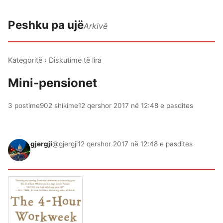
Peshku pa ujë
Arkivë
Kategoritë
›
Diskutime të lira
Mini-pensionet
3 postime
902 shikime
12 qershor 2017 në 12:48 e pasdites
gjergji
@gjergji
12 qershor 2017 në 12:48 e pasdites