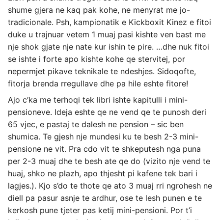
shume gjera ne kaq pak kohe, ne menyrat me jo-
tradicionale. Psh, kampionatik e Kickboxit Kinez e fitoi
duke u trajnuar vetem 1 muaj pasi kishte ven bast me
nje shok gjate nje nate kur ishin te pire. …dhe nuk fitoi
se ishte i forte apo kishte kohe qe stervitej, por
nepermjet pikave teknikale te ndeshjes. Sidoqofte,
fitorja brenda rregullave dhe pa hile eshte fitore!
Ajo c’ka me terhoqi tek libri ishte kapitulli i mini-
pensioneve. Ideja eshte qe ne vend qe te punosh deri
65 vjec, e pastaj te dalesh ne pension – sic ben
shumica. Te gjesh nje mundesi ku te besh 2-3 mini-
pensione ne vit. Pra cdo vit te shkeputesh nga puna
per 2-3 muaj dhe te besh ate qe do (vizito nje vend te
huaj, shko ne plazh, apo thjesht pi kafene tek bari i
lagjes.). Kjo s’do te thote qe ato 3 muaj rri ngrohesh ne
diell pa pasur asnje te ardhur, ose te lesh punen e te
kerkosh pune tjeter pas ketij mini-pensioni. Por t’i