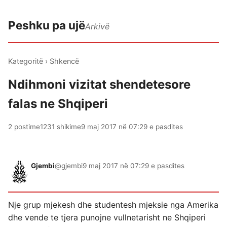
Peshku pa ujë
Arkivë
Kategoritë
›
Shkencë
Ndihmoni vizitat shendetesore
falas ne Shqiperi
2 postime
1231 shikime
9 maj 2017 në 07:29 e pasdites
Gjembi
@gjembi
9 maj 2017 në 07:29 e pasdites
Nje grup mjekesh dhe studentesh mjeksie nga Amerika
dhe vende te tjera punojne vullnetarisht ne Shqiperi