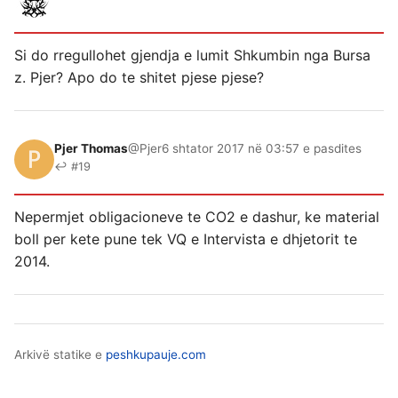
Si do rregullohet gjendja e lumit Shkumbin nga Bursa
z. Pjer? Apo do te shitet pjese pjese?
Pjer Thomas
@Pjer
6 shtator 2017 në 03:57 e pasdites
↩ #19
Nepermjet obligacioneve te CO2 e dashur, ke material
boll per kete pune tek VQ e Intervista e dhjetorit te
2014.
Arkivë statike e
peshkupauje.com