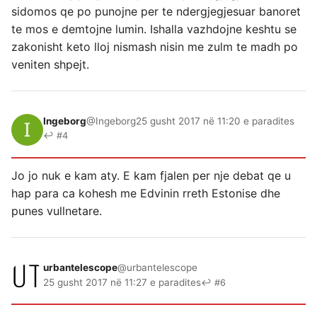
sidomos qe po punojne per te ndergjegjesuar banoret
te mos e demtojne lumin. Ishalla vazhdojne keshtu se
zakonisht keto lloj nismash nisin me zulm te madh po
veniten shpejt.
Ingeborg
@Ingeborg
25 gusht 2017 në 11:20 e paradites
↩ #4
Jo jo nuk e kam aty. E kam fjalen per nje debat qe u
hap para ca kohesh me Edvinin rreth Estonise dhe
punes vullnetare.
urbantelescope
@urbantelescope
25 gusht 2017 në 11:27 e paradites
↩ #6