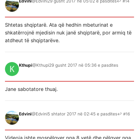
Edvini
@Edvini
29 gusht 2017 në 05:02 e pasdites
↩ #14
Shtetas shqiptarë. Ata që hedhin mbeturinat e
shkatërrojnë mjedisin nuk janë shqiptarë, por armiq të
atdheut të shqiptarëve.
Kthupi
@Kthupi
29 gusht 2017 në 05:36 e pasdites
Jane sabotatore thuaj.
Edvini
@Edvini
5 shtator 2017 në 02:45 e pasdites
↩ #16
Videoja ishte mospëlqyer nga 8 vetë dhe pëlqyer nga