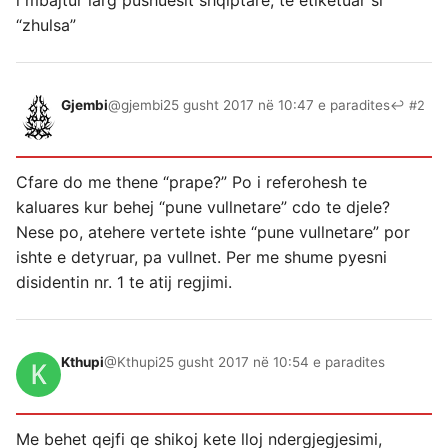
i mbajtur larg pushuesit shqiptare, te etiketuar si
“zhulsa”
Gjembi
@gjembi
25 gusht 2017 në 10:47 e paradites
↩ #2
Cfare do me thene “prape?” Po i referohesh te
kaluares kur behej “pune vullnetare” cdo te djele?
Nese po, atehere vertete ishte “pune vullnetare” por
ishte e detyruar, pa vullnet. Per me shume pyesni
disidentin nr. 1 te atij regjimi.
Kthupi
@Kthupi
25 gusht 2017 në 10:54 e paradites
Me behet qejfi qe shikoj kete lloj ndergjegjesimi,