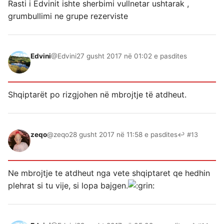
Rasti i Edvinit ishte sherbimi vullnetar ushtarak ,
grumbullimi ne grupe rezerviste
Edvini
@Edvini
27 gusht 2017 në 01:02 e pasdites
Shqiptarët po rizgjohen në mbrojtje të atdheut.
zeqo
@zeqo
28 gusht 2017 në 11:58 e pasdites
↩ #13
Ne mbrojtje te atdheut nga vete shqiptaret qe hedhin
plehrat si tu vije, si lopa bajgen.