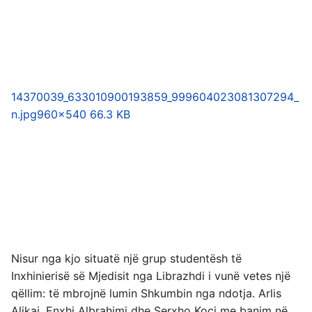
14370039_633010900193859_999604023081307294_
n.jpg
960×540 66.3 KB
Nisur nga kjo situatë një grup studentësh të
Inxhinierisë së Mjedisit nga Librazhdi i vunë vetes një
qëllim: të mbrojnë lumin Shkumbin nga ndotja. Arlis
Alikaj, Enxhi Albrahimi dhe Serxho Koçi me banim në