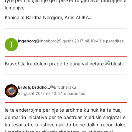
tyre për një çështje që i përket të gjithëve, mbrojtjen e
lumenjve.
Konica.al Bardha Nergjoni, Arlis ALIKAJ
Ingeborg
@Ingeborg
25 gusht 2017 në 10:43 e paradites
Bravo! Ja ku dolem prape te puna vullnetare.
Br3dh, br3dho...
@Br3dharaku
25 gusht 2017 në 10:44 e paradites
le te enderrojme per nje te ardhme ku nuk ka te huaj
qe marrin iniciativa per te pastruar mjedisin shqiptar e
ku resortet e turisteve nuk do bejne dallim racor duke