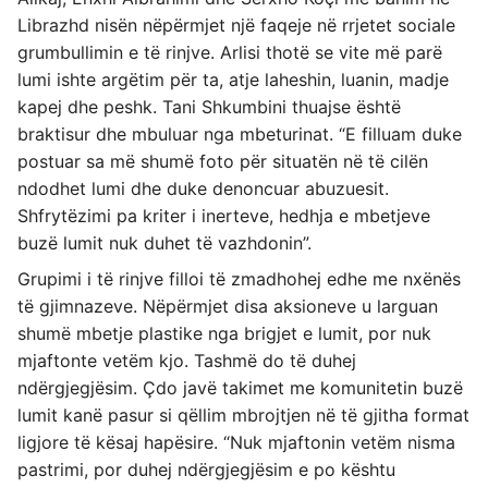
Librazhd nisën nëpërmjet një faqeje në rrjetet sociale
grumbullimin e të rinjve. Arlisi thotë se vite më parë
lumi ishte argëtim për ta, atje laheshin, luanin, madje
kapej dhe peshk. Tani Shkumbini thuajse është
braktisur dhe mbuluar nga mbeturinat. “E filluam duke
postuar sa më shumë foto për situatën në të cilën
ndodhet lumi dhe duke denoncuar abuzuesit.
Shfrytëzimi pa kriter i inerteve, hedhja e mbetjeve
buzë lumit nuk duhet të vazhdonin”.
Grupimi i të rinjve filloi të zmadhohej edhe me nxënës
të gjimnazeve. Nëpërmjet disa aksioneve u larguan
shumë mbetje plastike nga brigjet e lumit, por nuk
mjaftonte vetëm kjo. Tashmë do të duhej
ndërgjegjësim. Çdo javë takimet me komunitetin buzë
lumit kanë pasur si qëllim mbrojtjen në të gjitha format
ligjore të kësaj hapësire. “Nuk mjaftonin vetëm nisma
pastrimi, por duhej ndërgjegjësim e po kështu