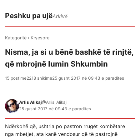
Peshku pa ujë
Arkivë
Kategoritë
›
Kryesore
Nisma, ja si u bënë bashkë të rinjtë,
që mbrojnë lumin Shkumbin
15 postime
2218 shikime
25 gusht 2017 në 09:43 e paradites
Arlis Alikaj
@Arlis_Alikaj
25 gusht 2017 në 09:43 e paradites
Ndërkohë që, ushtria po pastron rrugët kombëtare
nga mbetjet, ata kanë vendosur që të pastrojnë