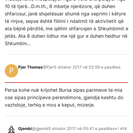
10 të tjerë…D.m.th., 8 mbetje njerëzore, që duhen
shfarosur, janë shqetësuar shumë nga veprimi i këtyre
të rinjve, sepse është fillimi i ndalimit të aktivitetit që
ata bëjnë përditë, me qëllim shfarosjen e Shkumbimit e
jetës. Ata 8 duhen lidhur me një gur e duhen hedhur në
Shkumbin…
Pjer Thomas
@Pjer
5 shtator 2017 në 02:59 e pasdites
Persa kohe nuk krijohet Bursa sipas parimeve te mia
ose sipas principeve perendimore, gjendja keshtu do
vazhdoje, terhiq e mos e keput, mizerje.
Gjembi
@gjembi
5 shtator 2017 në 05:41 e pasdites
↩ #18