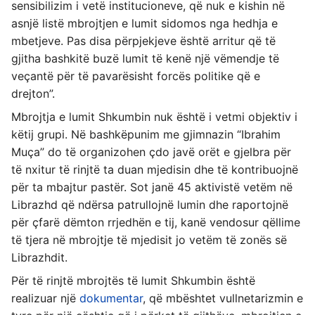
sensibilizim i vetë institucioneve, që nuk e kishin në
asnjë listë mbrojtjen e lumit sidomos nga hedhja e
mbetjeve. Pas disa përpjekjeve është arritur që të
gjitha bashkitë buzë lumit të kenë një vëmendje të
veçantë për të pavarësisht forcës politike që e
drejton”.
Mbrojtja e lumit Shkumbin nuk është i vetmi objektiv i
këtij grupi. Në bashkëpunim me gjimnazin “Ibrahim
Muça” do të organizohen çdo javë orët e gjelbra për
të nxitur të rinjtë ta duan mjedisin dhe të kontribuojnë
për ta mbajtur pastër. Sot janë 45 aktivistë vetëm në
Librazhd që ndërsa patrullojnë lumin dhe raportojnë
për çfarë dëmton rrjedhën e tij, kanë vendosur qëllime
të tjera në mbrojtje të mjedisit jo vetëm të zonës së
Librazhdit.
Për të rinjtë mbrojtës të lumit Shkumbin është
realizuar një
dokumentar
, që mbështet vullnetarizmin e