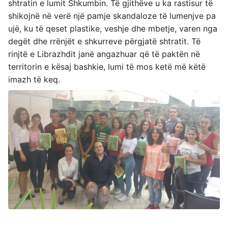
shtratin e lumit Shkumbin. Të gjithëve u ka rastisur të
shikojnë në verë një pamje skandaloze të lumenjve pa
ujë, ku të qeset plastike, veshje dhe mbetje, varen nga
degët dhe rrënjët e shkurreve përgjatë shtratit. Të
rinjtë e Librazhdit janë angazhuar që të paktën në
territorin e kësaj bashkie, lumi të mos ketë më këtë
imazh të keq.