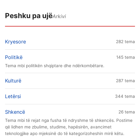
Peshku pa ujë
Arkivi
Kryesore
282 tema
Politikë
145 tema
Tema mbi politikën shqiptare dhe ndërkombëtare.
Kulturë
287 tema
Letërsi
344 tema
Shkencë
26 tema
Tema mbi të rejat nga fusha të ndryshme të shkencës. Postime
që lidhen me zbulime, studime, hapësirën, avancimet
teknologjike apo mjeksinë do të kategorizoheshin mirë këtu.