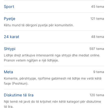
Sport
45 tema
Pyetje
121 tema
Këtu mund të dërgoni pyetje për komunitetin.
24 karat
48 tema
Shtypi
597 tema
Lidhje drejt artikujve interesantë nga shtypi dhe mediat online.
Pranon vetem ngjitjen e një lidhjeje.
Meta
9 tema
Komente, përshtypje, njoftime gabimesh në lidhje me vetë këtë
faqe (Peshkun).
Diskutime të lira
120 tema
Një temë në javë do të krijohet nën këtë kategori për diskutime
të lira.