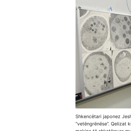
Shkencëtari japonez Jeshi
“vetëngrënëse”. Qelizat 