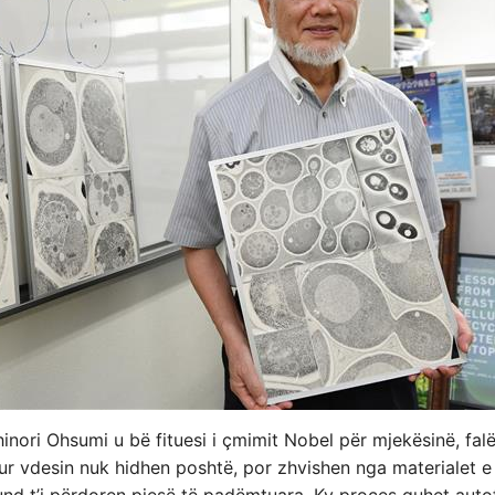
nori Ohsumi u bë fituesi i çmimit Nobel për mjekësinë, falë
kur vdesin nuk hidhen poshtë, por zhvishen nga materialet e