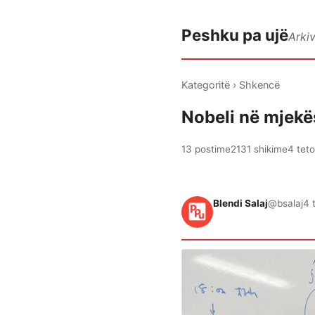
Peshku pa ujë
Arki
Kategoritë
›
Shkencë
Nobeli në mjekës
13 postime
2131 shikime
4 tet
Blendi Salaj
@bsalaj
4 