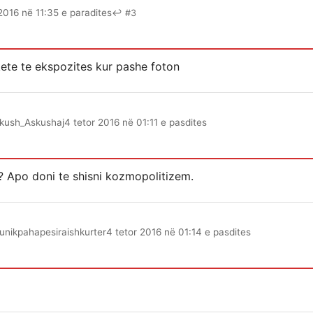
2016 në 11:35 e paradites
↩ #3
te te ekspozites kur pashe foton
kush_Askushaj
4 tetor 2016 në 01:11 e pasdites
? Apo doni te shisni kozmopolitizem.
nikpahapesiraishkurter
4 tetor 2016 në 01:14 e pasdites