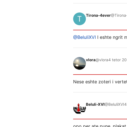
Tirona-4ever
@Tirona
@BeluliXVI
I eshte ngrit 
vlora
@vlora
4 tetor 20
Nese eshte zoteri i verte
Beluli-XVI
@BeluliXVI
4
opo per ate pune, plakat