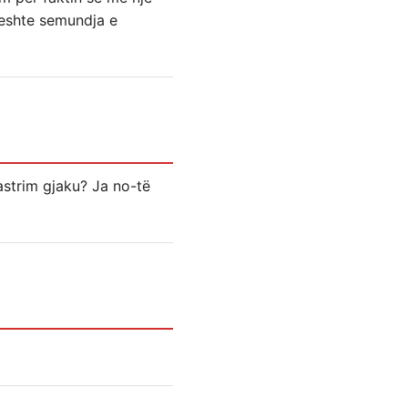
 eshte semundja e
astrim gjaku? Ja no-të