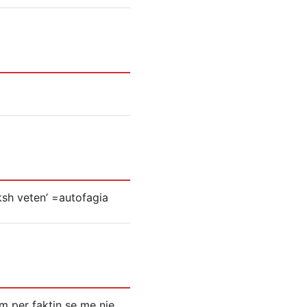
nksh veten’ =autofagia
m per faktin se me nje