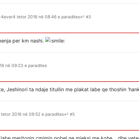
-4ever
4 tetor 2016 në 08:46 e paradites
↩ #3
menja per km nashi.
16 në 09:23 e paradites
te, Jeshinori ta ndaje titullin me plakat labe qe thoshin ‘ha
 tetor 2016 në 09:52 e paradites
↩ #5
 labe meritonin cmimin nobel ne mjeksi me kohe… dhe vete