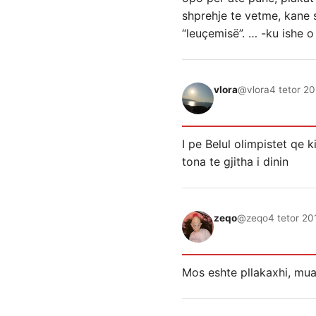
shprehje te vetme, kane
“leuçemisë”. … -ku ishe o
vlora
@vlora
4 tetor 20
I pe Belul olimpistet qe 
tona te gjitha i dinin
zeqo
@zeqo
4 tetor 20
Mos eshte pllakaxhi, mua