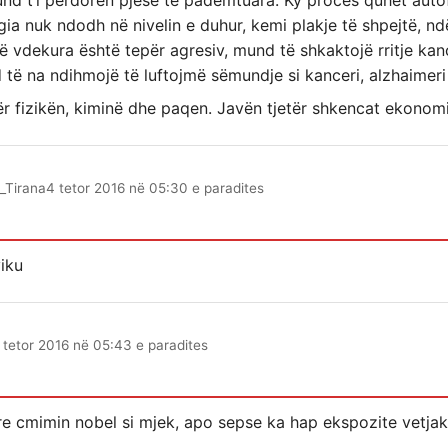
nd t’i përdoren pjesë të padëmtuara. Ky proces quhet autof
ia nuk ndodh në nivelin e duhur, kemi plakje të shpejtë, nd
të vdekura është tepër agresiv, mund të shkaktojë rritje kan
 të na ndihmojë të luftojmë sëmundje si kanceri, alzhaimeri 
r fizikën, kiminë dhe paqen. Javën tjetër shkencat ekono
_Tirana
4 tetor 2016 në 05:30 e paradites
iku
 tetor 2016 në 05:43 e paradites
re cmimin nobel si mjek, apo sepse ka hap ekspozite vetjake