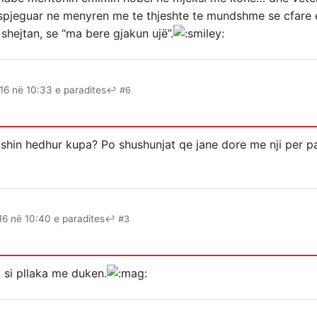
 spjeguar ne menyren me te thjeshte te mundshme se cfare
 shejtan, se “ma bere gjakun ujë”.
16 në 10:33 e paradites
↩ #6
kishin hedhur kupa? Po shushunjat qe jane dore me nji per p
16 në 10:40 e paradites
↩ #3
 si pllaka me duken.