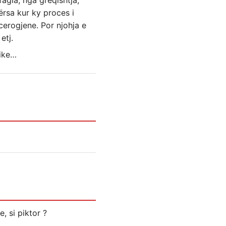
agia, nga greqishtja,
ërsa kur ky proces i
cerogjene. Por njohja e
etj.
mike…
, si piktor ?