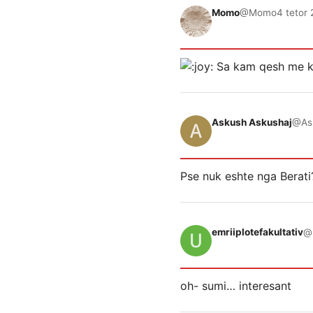
Momo
@Momo
4 tetor 
Sa kam qesh me ke
Askush Askushaj
@As
Pse nuk eshte nga Berati
emriiplotefakultativ
@u
oh- sumi… interesant