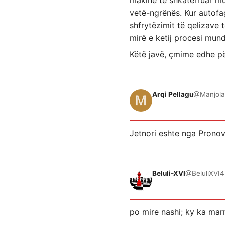
makine të shkatërruar mu
vetë-ngrënës. Kur autofag
shfrytëzimit të qelizave 
mirë e ketij procesi mund
Këtë javë, çmime edhe pë
Arqi Pellagu
@Manjola
Jetnori eshte nga Pronov
Beluli-XVI
@BeluliXVI
4
po mire nashi; ky ka mar