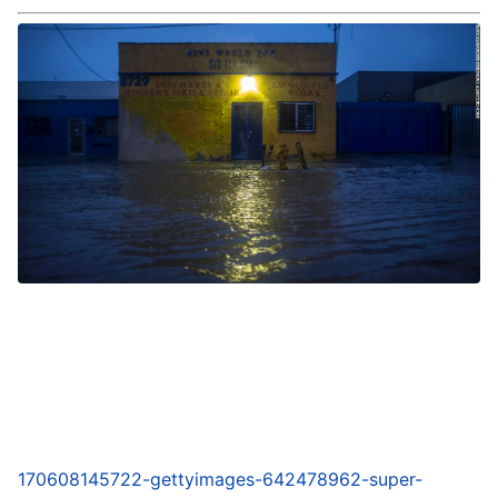
170608145722-gettyimages-642478962-super-