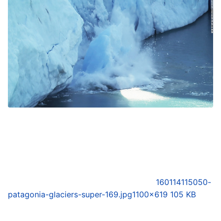
160114115050-
patagonia-glaciers-super-169.jpg
1100×619 105 KB