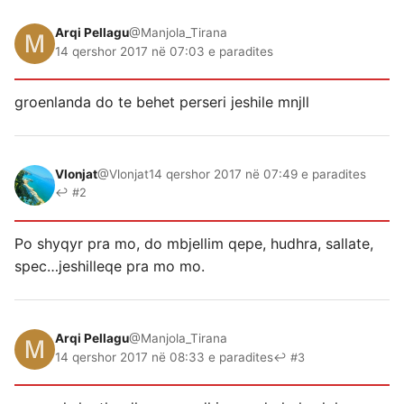
Arqi Pellagu
@Manjola_Tirana
14 qershor 2017 në 07:03 e paradites
groenlanda do te behet perseri jeshile mnjll
Vlonjat
@Vlonjat
14 qershor 2017 në 07:49 e paradites
↩ #2
Po shyqyr pra mo, do mbjellim qepe, hudhra, sallate,
spec…jeshilleqe pra mo mo.
Arqi Pellagu
@Manjola_Tirana
14 qershor 2017 në 08:33 e paradites
↩ #3