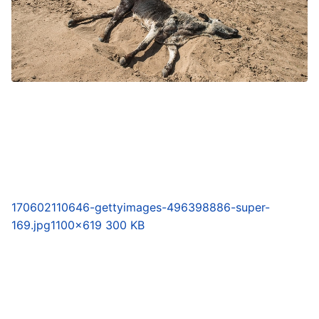
170602110646-gettyimages-496398886-super-
169.jpg
1100×619 300 KB