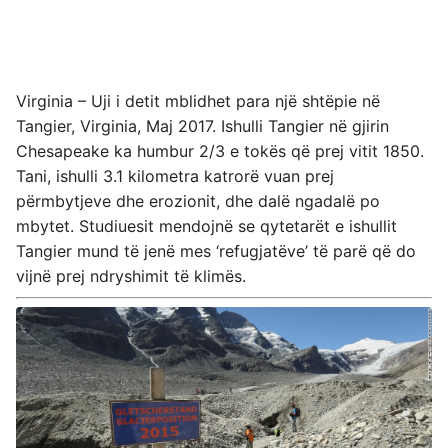
Virginia – Uji i detit mblidhet para një shtëpie në
Tangier, Virginia, Maj 2017. Ishulli Tangier në gjirin
Chesapeake ka humbur 2/3 e tokës që prej vitit 1850.
Tani, ishulli 3.1 kilometra katrorë vuan prej
përmbytjeve dhe erozionit, dhe dalë ngadalë po
mbytet. Studiuesit mendojnë se qytetarët e ishullit
Tangier mund të jenë mes ‘refugjatëve’ të parë që do
vijnë prej ndryshimit të klimës.