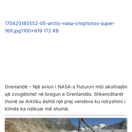
170420185552-05-arctic-nasa-cnnphotos-super-
169.jpg
1100×619 172 KB
Grenlandë – Një avion i NASA-s fluturon mbi akullnajën
që zvogëlohet në bregun e Grenlandës. Shkencëtarët
thonë se Arktiku është një prej vendeve ku ndryshimi i
klimës ka ndikuar më shumë.