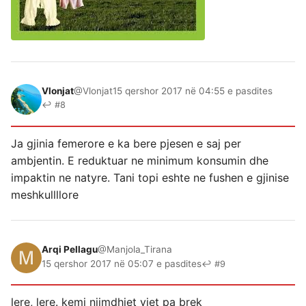
Vlonjat
@Vlonjat
15 qershor 2017 në 04:55 e pasdites
↩ #8
Ja gjinia femerore e ka bere pjesen e saj per
ambjentin. E reduktuar ne minimum konsumin dhe
impaktin ne natyre. Tani topi eshte ne fushen e gjinise
meshkullllore
Arqi Pellagu
@Manjola_Tirana
15 qershor 2017 në 05:07 e pasdites
↩ #9
lere, lere. kemi njimdhjet vjet pa brek