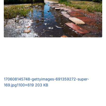
170608145748-gettyimages-691359272-super-
169.jpg
1100×619 203 KB