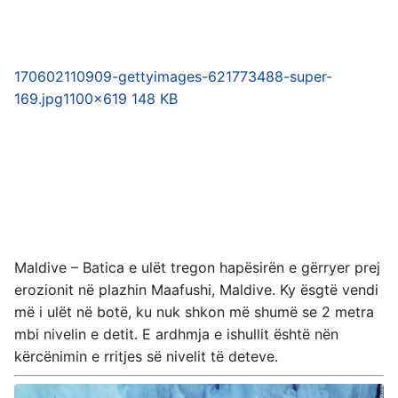
170602110909-gettyimages-621773488-super-
169.jpg
1100×619 148 KB
Maldive – Batica e ulët tregon hapësirën e gërryer prej
erozionit në plazhin Maafushi, Maldive. Ky ësgtë vendi
më i ulët në botë, ku nuk shkon më shumë se 2 metra
mbi nivelin e detit. E ardhmja e ishullit është nën
kërcënimin e rritjes së nivelit të deteve.