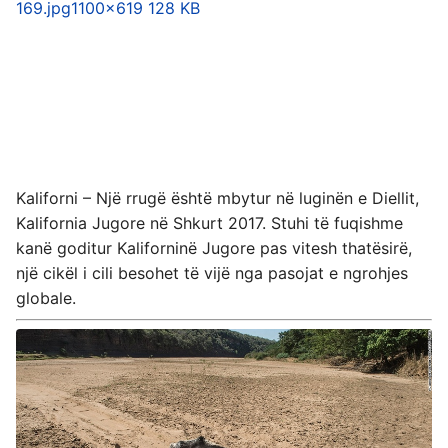
169.jpg
1100×619 128 KB
Kaliforni – Një rrugë është mbytur në luginën e Diellit,
Kalifornia Jugore në Shkurt 2017. Stuhi të fuqishme
kanë goditur Kaliforninë Jugore pas vitesh thatësirë,
një cikël i cili besohet të vijë nga pasojat e ngrohjes
globale.