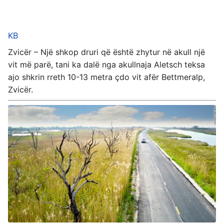
KB
Zvicër – Një shkop druri që është zhytur në akull një
vit më parë, tani ka dalë nga akullnaja Aletsch teksa
ajo shkrin rreth 10-13 metra çdo vit afër Bettmeralp,
Zvicër.