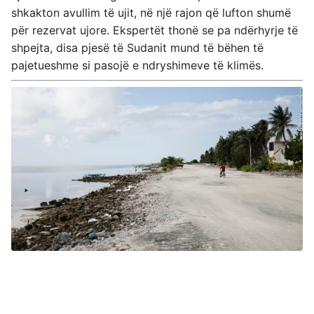
shkakton avullim të ujit, në një rajon që lufton shumë
për rezervat ujore. Ekspertët thonë se pa ndërhyrje të
shpejta, disa pjesë të Sudanit mund të bëhen të
pajetueshme si pasojë e ndryshimeve të klimës.