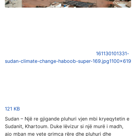
161130101331-
sudan-climate-change-haboob-super-169.jpg
1100×619
121 KB
Sudan – Një re gjigande pluhuri vjen mbi kryeqytetin e
Sudanit, Khartoum. Duke lëvizur si një murë i madh,
ajo mban me vete grimca rëre dhe pluhuri dhe