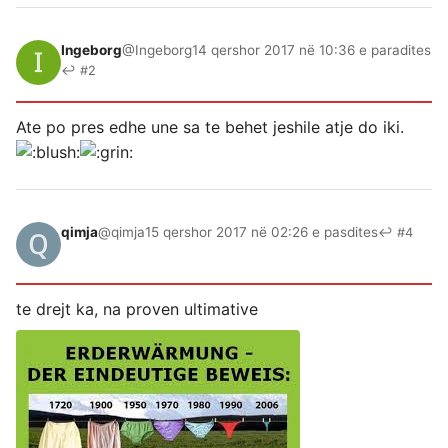
Ingeborg
@Ingeborg
14 qershor 2017 në 10:36 e paradites
↩ #2
Ate po pres edhe une sa te behet jeshile atje do iki.
qimja
@qimja
15 qershor 2017 në 02:26 e pasdites
↩ #4
te drejt ka, na proven ultimative