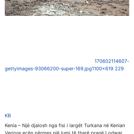
170602114607-
gettyimages-93066200-super-169.jpg
1100×619 229
KB
Kenia – Një djalosh nga fisi i largët Turkana në Kenian
Veriore ecën përmes një lumi të tharë pranë Lodwar,