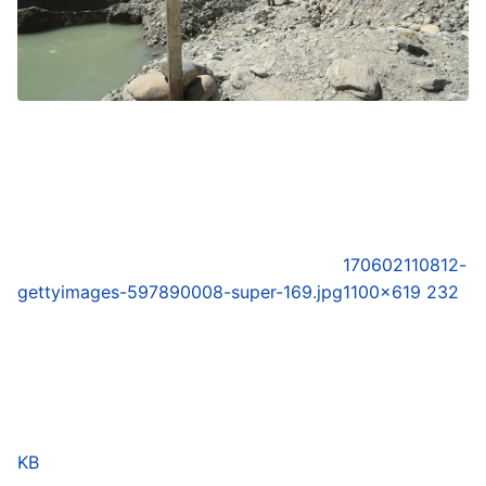
170602110812-
gettyimages-597890008-super-169.jpg
1100×619 232
KB