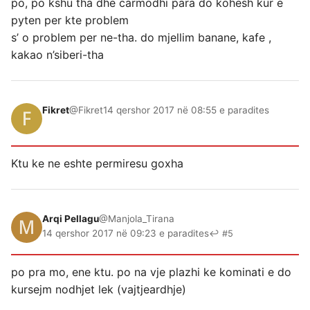
po, po kshu tha dhe carmodhi para do kohesh kur e
pyten per kte problem
s’ o problem per ne-tha. do mjellim banane, kafe ,
kakao n’siberi-tha
Fikret
@Fikret
14 qershor 2017 në 08:55 e paradites
Ktu ke ne eshte permiresu goxha
Arqi Pellagu
@Manjola_Tirana
14 qershor 2017 në 09:23 e paradites
↩ #5
po pra mo, ene ktu. po na vje plazhi ke kominati e do
kursejm nodhjet lek (vajtjeardhje)