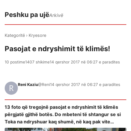
Peshku pa ujë
Arkivë
Kategoritë
›
Kryesore
Pasojat e ndryshimit të klimës!
10 postime
1407 shikime
14 qershor 2017 në 06:27 e paradites
Reni Kaziu
@Reni
14 qershor 2017 në 06:27 e paradites
13 foto që tregojnë pasojat e ndryshimit të klimës
përgjatë gjithë botës. Do mbeteni të shtangur se si
Toka na ndryshuar kaq shumë, në kaq pak vite…