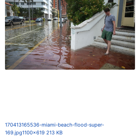
170413165536-miami-beach-flood-super-
169.jpg
1100×619 213 KB