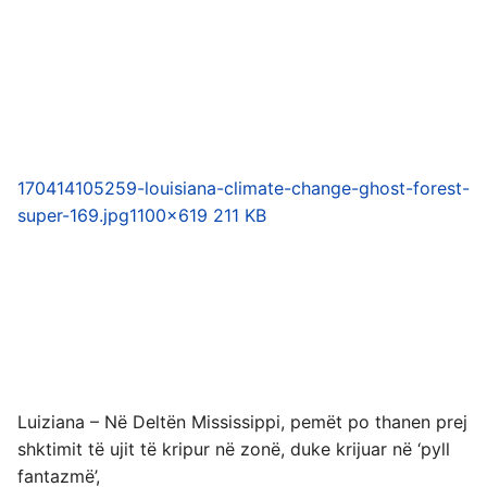
170414105259-louisiana-climate-change-ghost-forest-
super-169.jpg
1100×619 211 KB
Luiziana – Në Deltën Mississippi, pemët po thanen prej
shktimit të ujit të kripur në zonë, duke krijuar në ‘pyll
fantazmë’,