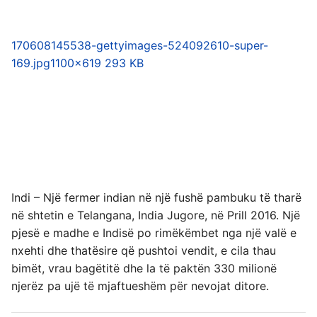
170608145538-gettyimages-524092610-super-
169.jpg
1100×619 293 KB
Indi – Një fermer indian në një fushë pambuku të tharë
në shtetin e Telangana, India Jugore, në Prill 2016. Një
pjesë e madhe e Indisë po rimëkëmbet nga një valë e
nxehti dhe thatësire që pushtoi vendit, e cila thau
bimët, vrau bagëtitë dhe la të paktën 330 milionë
njerëz pa ujë të mjaftueshëm për nevojat ditore.