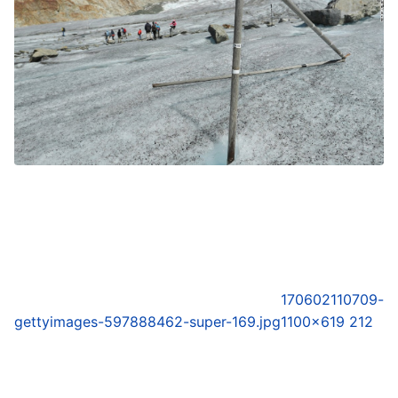
170602110709-
gettyimages-597888462-super-169.jpg
1100×619 212