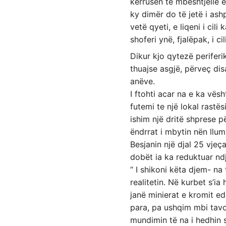
kërrusen të mbështjellë e
ky dimër do të jetë i ash
vetë qyeti, e liqeni i cil
shoferi ynë, fjalëpak, i c
Dikur kjo qytezë perifer
thuajse asgjë, përveç dis
anëve.
I ftohti acar na e ka vës
futemi te një lokal rast
ishim një dritë shprese p
ëndrrat i mbytin nën llum
Besjanin një djal 25 vjeç
dobët ia ka reduktuar n
“ I shikoni këta djem- na
realitetin. Në kurbet s’
janë minierat e kromit ed
para, pa ushqim mbi tavoli
mundimin të na i hedhin 