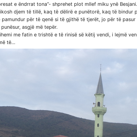
esat e ëndrrat tona”- shprehet plot mllef miku ynë Besjani
osh djem të tillë, kaq të dëlirë e punëtorë, kaq të bindur p
ë pamundur për të qenë si të gjithë të tjerët, jo për të pasur
 punësur, asgjë më tepër.
hemi me fatin e trishtë e të rinisë së këtij vendi, i lejmë ven
 më të…