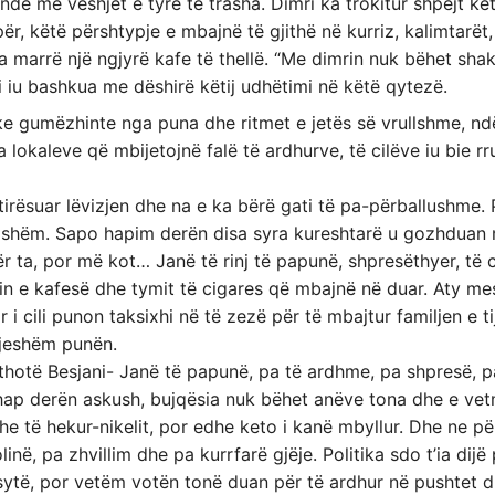
nde me veshjet e tyre të trasha. Dimri ka trokitur shpejt kë
për, këtë përshtypje e mbajnë të gjithë në kurriz, kalimtarët
i ka marrë një ngjyrë kafe të thellë. “Me dimrin nuk bëhet sh
ili iu bashkua me dëshirë këtij udhëtimi në këtë qytezë.
ike gumëzhinte nga puna dhe ritmet e jetës së vrullshme, nd
a lokaleve që mbijetojnë falë të ardhurve, të cilëve iu bie r
htirësuar lëvizjen dhe na e ka bërë gati të pa-përballushme. 
ësishëm. Sapo hapim derën disa syra kureshtarë u gozhduan 
ër ta, por më kot… Janë të rinj të papunë, shpresëthyer, të c
in e kafesë dhe tymit të cigares që mbajnë në duar. Aty mes
ar i cili punon taksixhi në të zezë për të mbajtur familjen e 
djeshëm punën.
 thotë Besjani- Janë të papunë, pa të ardhme, pa shpresë, p
ia hap derën askush, bujqësia nuk bëhet anëve tona dhe e v
he të hekur-nikelit, por edhe keto i kanë mbyllur. Dhe ne pë
në, pa zhvillim dhe pa kurrfarë gjëje. Politika sdo t’ia dijë
sytë, por vetëm votën tonë duan për të ardhur në pushtet d