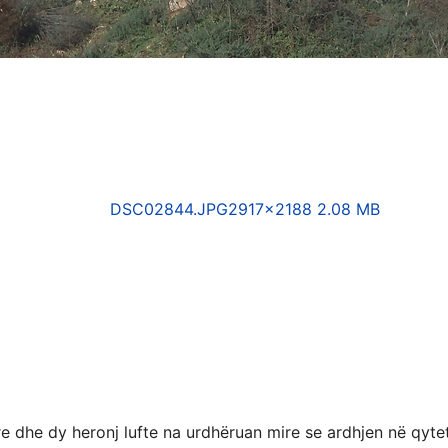
DSC02844.JPG
2917×2188 2.08 MB
 dhe dy heronj lufte na urdhëruan mire se ardhjen në qyteti