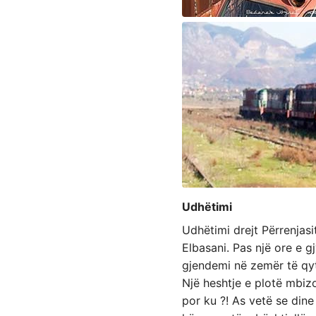
Udhëtimi
Udhëtimi drejt Përrenjasi
Elbasani. Pas një ore e 
gjendemi në zemër të qyte
Një heshtje e plotë mbiz
por ku ?! As vetë se dine