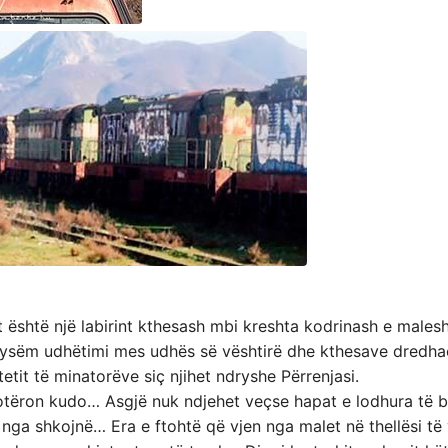
t është një labirint kthesash mbi kreshta kodrinash e malesh
gjysëm udhëtimi mes udhës së vështirë dhe kthesave dredha
tit të minatorëve siç njihet ndryshe Përrenjasi.
otëron kudo… Asgjë nuk ndjehet veçse hapat e lodhura të ba
 nga shkojnë… Era e ftohtë që vjen nga malet në thellësi të 