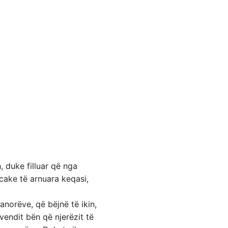
, duke filluar që nga
cake të arnuara keqasi,
norëve, që bëjnë të ikin,
vendit bën që njerëzit të