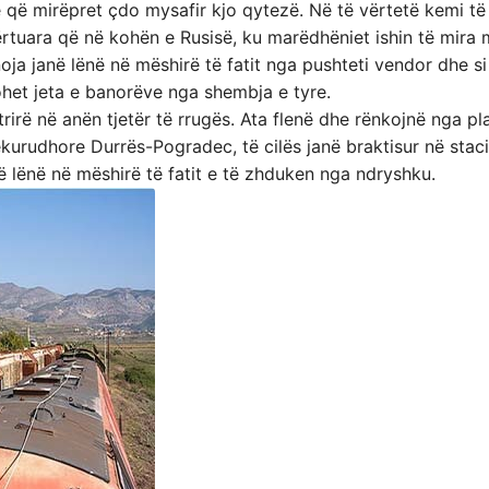
që mirëpret çdo mysafir kjo qytezë. Në të vërtetë kemi të
ërtuara që në kohën e Rusisë, ku marëdhëniet ishin të mira 
oja janë lënë në mëshirë të fatit nga pushteti vendor dhe si
kohet jeta e banorëve nga shembja e tyre.
rirë në anën tjetër të rrugës. Ata flenë dhe rënkojnë nga pl
hekurudhore Durrës-Pogradec, të cilës janë braktisur në stac
 lënë në mëshirë të fatit e të zhduken nga ndryshku.