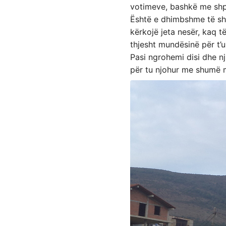
votimeve, bashkë me shpr
Është e dhimbshme të shik
kërkojë jeta nesër, kaq t
thjesht mundësinë për t’u
Pasi ngrohemi disi dhe nji
për tu njohur me shumë