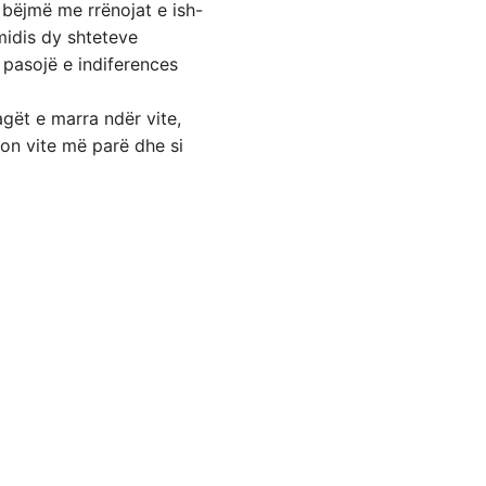
 bëjmë me rrënojat e ish-
midis dy shteteve
 pasojë e indiferences
agët e marra ndër vite,
ion vite më parë dhe si