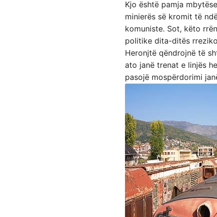
Kjo është pamja mbytëse 
minierës së kromit të nd
komuniste. Sot, këto rrën
politike dita-ditës rrezi
Heronjtë qëndrojnë të sht
ato janë trenat e linjës 
pasojë mospërdorimi janë