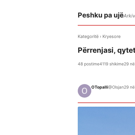
Peshku pa ujë
Arki
Kategoritë
›
Kryesore
Përrenjasi, qytet
48 postime
4119 shikime
29 në
OTopalli
@Olsjan
29 në