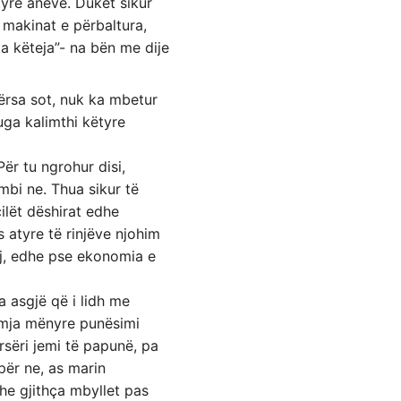
tyre anëve. Duket sikur
, makinat e përbaltura,
aka këteja”- na bën me dije
ërsa sot, nuk ka mbetur
ruga kalimthi këtyre
Për tu ngrohur disi,
mbi ne. Thua sikur të
ilët dëshirat edhe
 atyre të rinjëve njohim
tij, edhe pse ekonomia e
a asgjë që i lidh me
etmja mënyre punësimi
rsëri jemi të papunë, pa
 për ne, as marin
he gjithça mbyllet pas