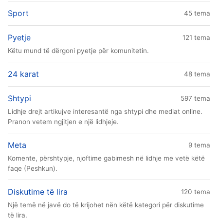
Sport
45 tema
Pyetje
121 tema
Këtu mund të dërgoni pyetje për komunitetin.
24 karat
48 tema
Shtypi
597 tema
Lidhje drejt artikujve interesantë nga shtypi dhe mediat online.
Pranon vetem ngjitjen e një lidhjeje.
Meta
9 tema
Komente, përshtypje, njoftime gabimesh në lidhje me vetë këtë
faqe (Peshkun).
Diskutime të lira
120 tema
Një temë në javë do të krijohet nën këtë kategori për diskutime
të lira.