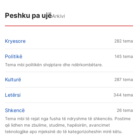
Peshku pa ujë
Arkivi
Kryesore
282 tema
Politikë
145 tema
Tema mbi politikën shqiptare dhe ndërkombëtare.
Kulturë
287 tema
Letërsi
344 tema
Shkencë
26 tema
Tema mbi të rejat nga fusha të ndryshme të shkencës. Postime
që lidhen me zbulime, studime, hapësirën, avancimet
teknologjike apo mjeksinë do të kategorizoheshin mirë këtu.