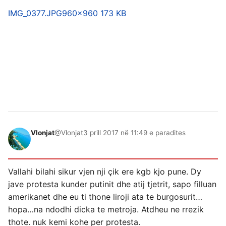
IMG_0377.JPG
960×960 173 KB
Vlonjat
@Vlonjat
3 prill 2017 në 11:49 e paradites
Vallahi bilahi sikur vjen nji çik ere kgb kjo pune. Dy
jave protesta kunder putinit dhe atij tjetrit, sapo filluan
amerikanet dhe eu ti thone liroji ata te burgosurit…
hopa…na ndodhi dicka te metroja. Atdheu ne rrezik
thote. nuk kemi kohe per protesta.