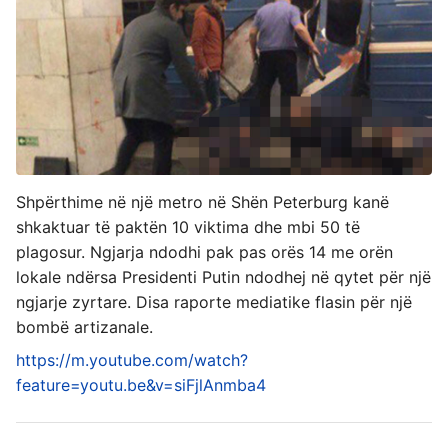
Shpërthime në një metro në Shën Peterburg kanë
shkaktuar të paktën 10 viktima dhe mbi 50 të
plagosur. Ngjarja ndodhi pak pas orës 14 me orën
lokale ndërsa Presidenti Putin ndodhej në qytet për një
ngjarje zyrtare. Disa raporte mediatike flasin për një
bombë artizanale.
https://m.youtube.com/watch?
feature=youtu.be&v=siFjlAnmba4