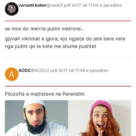
varianti kohor
@varik
3 prill 2017 në 11:04 e paradites
se mos do merrte putini metrone…
gjynah viktimat e gjora, kjo ngjarje do jete bere vere
nga putini qe te kete me shume pushtet
ACDC
@ACDC
3 prill 2017 në 11:06 e paradites
Filozofia e majtisteve ne Perendim.