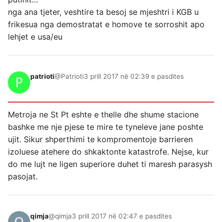
nga ana tjeter, veshtire ta besoj se mjeshtri i KGB u
frikesua nga demostratat e homove te sorroshit apo
lehjet e usa/eu
patrioti
@Patrioti
3 prill 2017 në 02:39 e pasdites
Metroja ne St Pt eshte e thelle dhe shume stacione
bashke me nje pjese te mire te tyneleve jane poshte
ujit. Sikur shperthimi te kompromentoje barrieren
izoluese atehere do shkaktonte katastrofe. Nejse, kur
do me lujt ne ligen superiore duhet ti maresh parasysh
pasojat.
qimja
@qimja
3 prill 2017 në 02:47 e pasdites