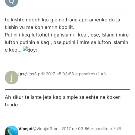
te kishte ndodh kjo gje ne franc apo amerike do ja
kishin vu me koh emrin kopilit.
Putini i keq luftohet nga islami i keq , ose, Islami i mire
lufton putinin e keq , ose,putini i mire se lufton islamin
e keq…
jps
@jps
3 prill 2017 në 03:53 e pasdites
↩ #3
Ah sikur te ishte jeta kaq simple sa eshte ne koken
tende
Vlonjat
@Vlonjat
3 prill 2017 në 03:56 e pasdites
↩ #6