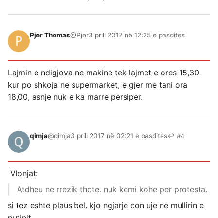
Pjer Thomas
@Pjer
3 prill 2017 në 12:25 e pasdites
Lajmin e ndigjova ne makine tek lajmet e ores 15,30,
kur po shkoja ne supermarket, e gjer me tani ora
18,00, asnje nuk e ka marre persiper.
qimja
@qimja
3 prill 2017 në 02:21 e pasdites
↩ #4
Vlonjat:
Atdheu ne rrezik thote. nuk kemi kohe per protesta.
si tez eshte plausibel. kjo ngjarje con uje ne mullirin e
putinit…