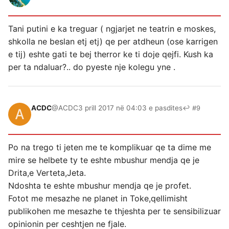
Tani putini e ka treguar ( ngjarjet ne teatrin e moskes,
shkolla ne beslan etj etj) qe per atdheun (ose karrigen
e tij) eshte gati te bej therror ke ti doje qejfi. Kush ka
per ta ndaluar?.. do pyeste nje kolegu yne .
ACDC
@ACDC
3 prill 2017 në 04:03 e pasdites
↩ #9
Po na trego ti jeten me te komplikuar qe ta dime me
mire se helbete ty te eshte mbushur mendja qe je
Drita,e Verteta,Jeta.
Ndoshta te eshte mbushur mendja qe je profet.
Fotot me mesazhe ne planet in Toke,qellimisht
publikohen me mesazhe te thjeshta per te sensibilizuar
opinionin per ceshtjen ne fjale.