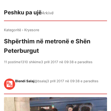
Peshku pa ujë
Arkivë
Kategoritë
›
Kryesore
Shpërthim në metronë e Shën
Peterburgut
11 postime
1310 shikime
3 prill 2017 në 09:38 e paradites
Blendi Salaj
@bsalaj
3 prill 2017 në 09:38 e paradites