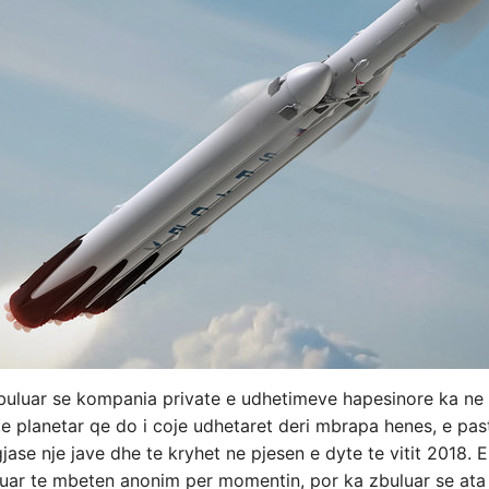
uluar se kompania private e udhetimeve hapesinore ka ne pl
e planetar qe do i coje udhetaret deri mbrapa henes, e past
ase nje jave dhe te kryhet ne pjesen e dyte te vitit 2018. 
uar te mbeten anonim per momentin, por ka zbuluar se ata n