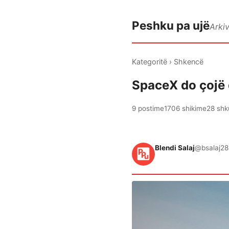
Peshku pa ujë
Arki
Kategoritë
›
Shkencë
SpaceX do çojë 
9 postime
1706 shikime
28 shk
Blendi Salaj
@bsalaj
28