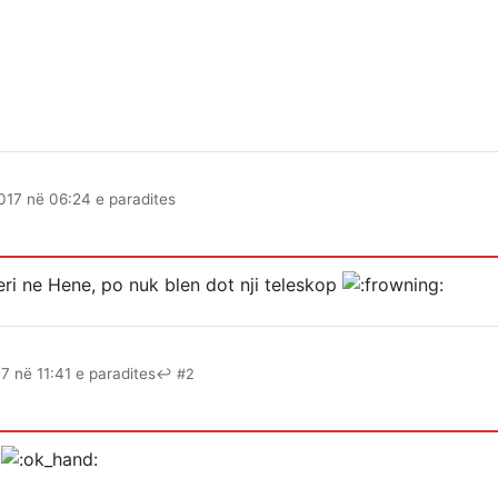
017 në 06:24 e paradites
i ne Hene, po nuk blen dot nji teleskop
7 në 11:41 e paradites
↩ #2
.