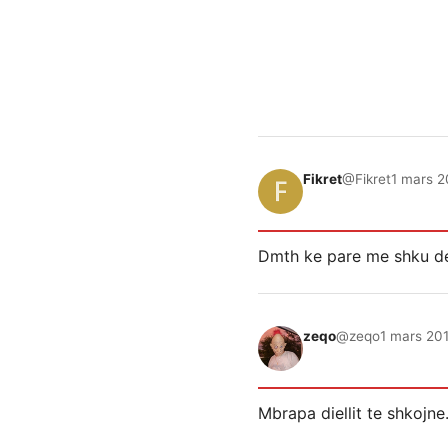
Fikret
@Fikret
1 mars 2
Dmth ke pare me shku der
zeqo
@zeqo
1 mars 201
Mbrapa diellit te shkojne