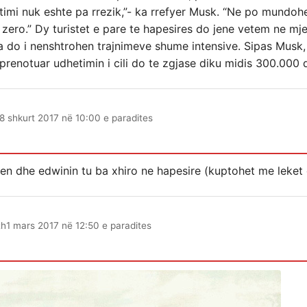
etimi nuk eshte pa rrezik,”- ka rrefyer Musk. “Ne po mundo
e zero.” Dy turistet e pare te hapesires do jene vetem ne mj
ta do i nenshtrohen trajnimeve shume intensive. Sipas Musk,
prenotuar udhetimin i cili do te zgjase diku midis 300.000
8 shkurt 2017 në 10:00 e paradites
iken dhe edwinin tu ba xhiro ne hapesire (kuptohet me leket
th
1 mars 2017 në 12:50 e paradites