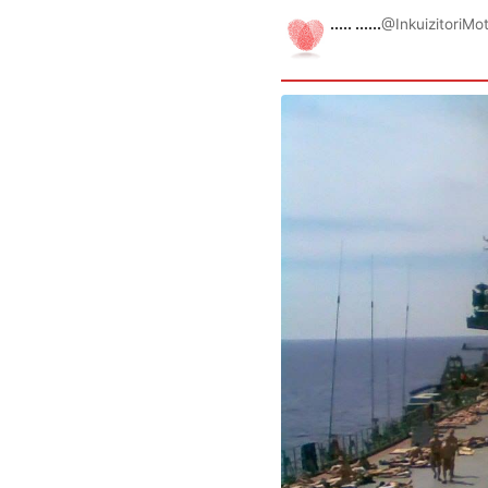
..... ......
@InkuizitoriMo