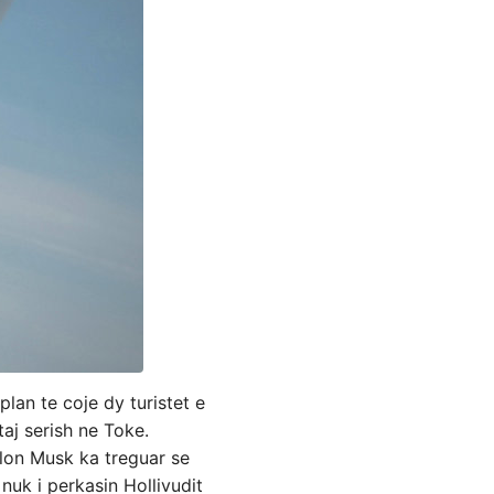
an te coje dy turistet e
aj serish ne Toke.
Elon Musk ka treguar se
uk i perkasin Hollivudit