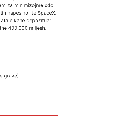
hemi ta minimizojme cdo
etin hapesinor te SpaceX.
 ata e kane depozituar
 dhe 400.000 miljesh.
 e grave)