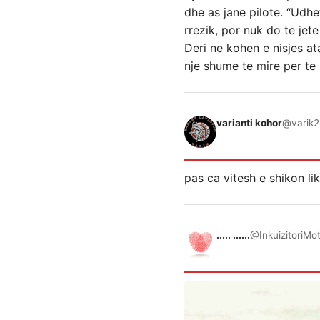
dhe as jane pilote. “Udh
rrezik, por nuk do te jet
Deri ne kohen e nisjes a
nje shume te mire per te 
varianti kohor
@varik
2
pas ca vitesh e shikon l
..... ......
@InkuizitoriMo