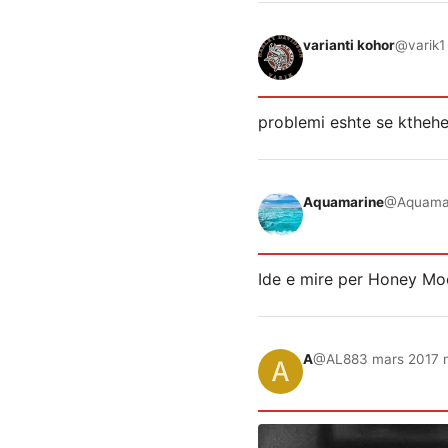
varianti kohor
@varik
1
problemi eshte se kthehen
Aquamarine
@Aquama
Ide e mire per Honey Mo
A
@AL88
3 mars 2017 