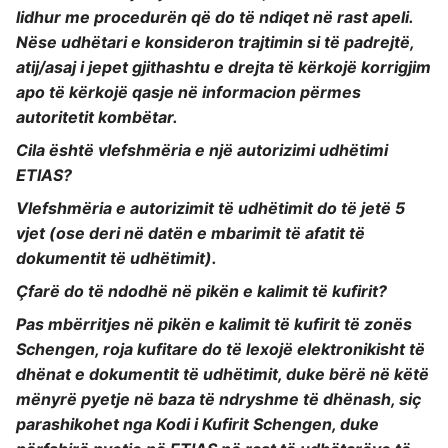
lidhur me procedurën që do të ndiqet në rast apeli.
Nëse udhëtari e konsideron trajtimin si të padrejtë,
atij/asaj i jepet gjithashtu e drejta të kërkojë korrigjim
apo të kërkojë qasje në informacion përmes
autoritetit kombëtar.
Cila është vlefshmëria e një autorizimi udhëtimi
ETIAS?
Vlefshmëria e autorizimit të udhëtimit do të jetë 5
vjet (ose deri në datën e mbarimit të afatit të
dokumentit të udhëtimit).
Çfarë do të ndodhë në pikën e kalimit të kufirit?
Pas mbërritjes në pikën e kalimit të kufirit të zonës
Schengen, roja kufitare do të lexojë elektronikisht të
dhënat e dokumentit të udhëtimit, duke bërë në këtë
mënyrë pyetje në baza të ndryshme të dhënash, siç
parashikohet nga Kodi i Kufirit Schengen, duke