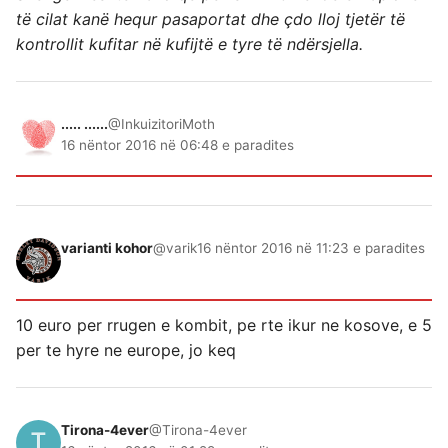
të cilat kanë hequr pasaportat dhe çdo lloj tjetër të
kontrollit kufitar në kufijtë e tyre të ndërsjella.
..... ......
@InkuizitoriMoth
16 nëntor 2016 në 06:48 e paradites
varianti kohor
@varik
16 nëntor 2016 në 11:23 e paradites
10 euro per rrugen e kombit, pe rte ikur ne kosove, e 5
per te hyre ne europe, jo keq
Tirona-4ever
@Tirona-4ever