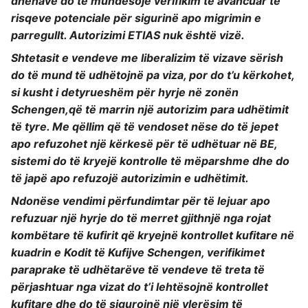
dhënave do të mundësojë verifikim të avancuar të
risqeve potenciale për sigurinë apo migrimin e
parregullt. Autorizimi ETIAS nuk është vizë.
Shtetasit e vendeve me liberalizim të vizave sërish
do të mund të udhëtojnë pa viza, por do t’u kërkohet,
si kusht i detyrueshëm për hyrje në zonën
Schengen,që të marrin një autorizim para udhëtimit
të tyre. Me qëllim që të vendoset nëse do të jepet
apo refuzohet një kërkesë për të udhëtuar në BE,
sistemi do të kryejë kontrolle të mëparshme dhe do
të japë apo refuzojë autorizimin e udhëtimit.
Ndonëse vendimi përfundimtar për të lejuar apo
refuzuar një hyrje do të merret gjithnjë nga rojat
kombëtare të kufirit që kryejnë kontrollet kufitare në
kuadrin e Kodit të Kufijve Schengen, verifikimet
paraprake të udhëtarëve të vendeve të treta të
përjashtuar nga vizat do t’i lehtësojnë kontrollet
kufitare dhe do të sigurojnë një vlerësim të