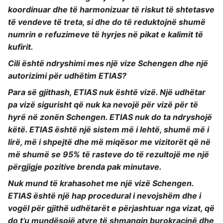
koordinuar dhe të harmonizuar të riskut të shtetasve
të vendeve të treta, si dhe do të reduktojnë shumë
numrin e refuzimeve të hyrjes në pikat e kalimit të
kufirit.
Cili është ndryshimi mes një vize Schengen dhe një
autorizimi për udhëtim ETIAS?
Para së gjithash, ETIAS nuk është vizë. Një udhëtar
pa vizë sigurisht që nuk ka nevojë për vizë për të
hyrë në zonën Schengen. ETIAS nuk do ta ndryshojë
këtë. ETIAS është një sistem më i lehtë, shumë më i
lirë, më i shpejtë dhe më miqësor me vizitorët që në
më shumë se 95% të rasteve do të rezultojë me një
përgjigje pozitive brenda pak minutave.
Nuk mund të krahasohet me një vizë Schengen.
ETIAS është një hap procedural i nevojshëm dhe i
vogël për gjithë udhëtarët e përjashtuar nga vizat, që
do t’u mundësojë atyre të shmangin burokracinë dhe