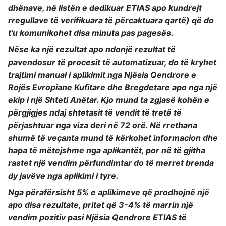
dhënave, në listën e dedikuar ETIAS apo kundrejt
rregullave të verifikuara të përcaktuara qartë) që do
t’u komunikohet disa minuta pas pagesës.
Nëse ka një rezultat apo ndonjë rezultat të
pavendosur të procesit të automatizuar, do të kryhet
trajtimi manual i aplikimit nga Njësia Qendrore e
Rojës Evropiane Kufitare dhe Bregdetare apo nga një
ekip i një Shteti Anëtar. Kjo mund ta zgjasë kohën e
përgjigjes ndaj shtetasit të vendit të tretë të
përjashtuar nga viza deri në 72 orë. Në rrethana
shumë të veçanta mund të kërkohet informacion dhe
hapa të mëtejshme nga aplikantët, por në të gjitha
rastet një vendim përfundimtar do të merret brenda
dy javëve nga aplikimi i tyre.
Nga përafërsisht 5% e aplikimeve që prodhojnë një
apo disa rezultate, pritet që 3-4% të marrin një
vendim pozitiv pasi Njësia Qendrore ETIAS të