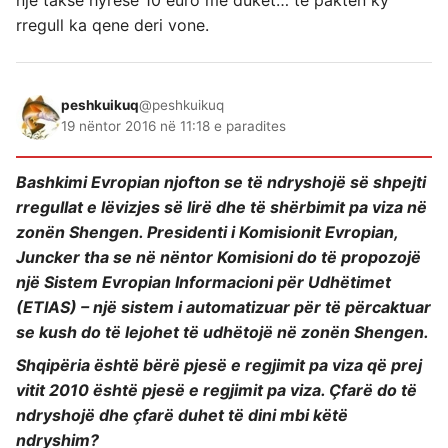
nje takse hyrese 10 euro me duket… te pakten ky
rregull ka qene deri vone.
peshkuikuq
@peshkuikuq
19 nëntor 2016 në 11:18 e paradites
Bashkimi Evropian njofton se të ndryshojë së shpejti
rregullat e lëvizjes së lirë dhe të shërbimit pa viza në
zonën Shengen. Presidenti i Komisionit Evropian,
Juncker tha se në nëntor Komisioni do të propozojë
një Sistem Evropian Informacioni për Udhëtimet
(ETIAS) – një sistem i automatizuar për të përcaktuar
se kush do të lejohet të udhëtojë në zonën Shengen.
Shqipëria është bërë pjesë e regjimit pa viza që prej
vitit 2010 është pjesë e regjimit pa viza. Çfarë do të
ndryshojë dhe çfarë duhet të dini mbi këtë
ndryshim?