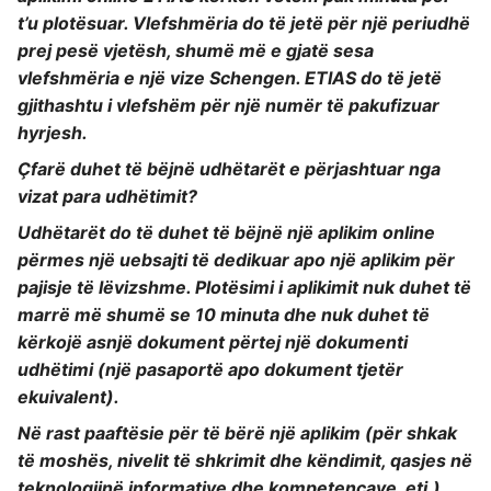
t’u plotësuar. Vlefshmëria do të jetë për një periudhë
prej pesë vjetësh, shumë më e gjatë sesa
vlefshmëria e një vize Schengen. ETIAS do të jetë
gjithashtu i vlefshëm për një numër të pakufizuar
hyrjesh.
Çfarë duhet të bëjnë udhëtarët e përjashtuar nga
vizat para udhëtimit?
Udhëtarët do të duhet të bëjnë një aplikim online
përmes një uebsajti të dedikuar apo një aplikim për
pajisje të lëvizshme. Plotësimi i aplikimit nuk duhet të
marrë më shumë se 10 minuta dhe nuk duhet të
kërkojë asnjë dokument përtej një dokumenti
udhëtimi (një pasaportë apo dokument tjetër
ekuivalent).
Në rast paaftësie për të bërë një aplikim (për shkak
të moshës, nivelit të shkrimit dhe këndimit, qasjes në
teknologjinë informative dhe kompetencave, etj.)