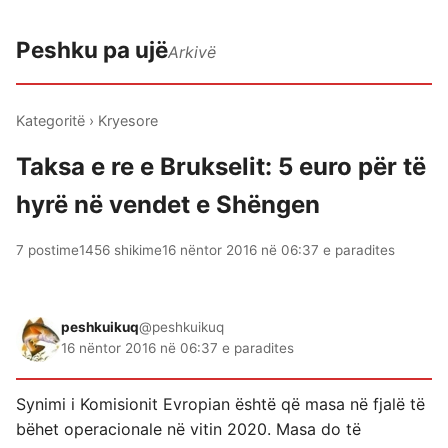
Peshku pa ujë
Arkivë
Kategoritë
›
Kryesore
Taksa e re e Brukselit: 5 euro për të
hyrë në vendet e Shëngen
7 postime
1456 shikime
16 nëntor 2016 në 06:37 e paradites
peshkuikuq
@peshkuikuq
16 nëntor 2016 në 06:37 e paradites
Synimi i Komisionit Evropian është që masa në fjalë të
bëhet operacionale në vitin 2020. Masa do të