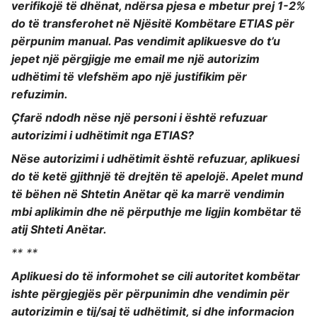
verifikojë të dhënat, ndërsa pjesa e mbetur prej 1-2%
do të transferohet në Njësitë Kombëtare ETIAS për
përpunim manual. Pas vendimit aplikuesve do t’u
jepet një përgjigje me email me një autorizim
udhëtimi të vlefshëm apo një justifikim për
refuzimin.
Çfarë ndodh nëse një personi i është refuzuar
autorizimi i udhëtimit nga ETIAS?
Nëse autorizimi i udhëtimit është refuzuar, aplikuesi
do të ketë gjithnjë të drejtën të apelojë. Apelet mund
të bëhen në Shtetin Anëtar që ka marrë vendimin
mbi aplikimin dhe në përputhje me ligjin kombëtar të
atij Shteti Anëtar.
** **
Aplikuesi do të informohet se cili autoritet kombëtar
ishte përgjegjës për përpunimin dhe vendimin për
autorizimin e tij/saj të udhëtimit, si dhe informacion