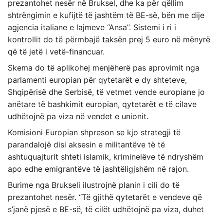
prezantohet nesër në Bruksel, dhe ka për qëllim
shtrëngimin e kufijtë të jashtëm të BE-së, bën me dije
agjencia italiane e lajmeve “Ansa”. Sistemi i ri i
kontrollit do të përmbajë taksën prej 5 euro në mënyrë
që të jetë i vetë-financuar.
Skema do të aplikohej menjëherë pas aprovimit nga
parlamenti europian për qytetarët e dy shteteve,
Shqipërisë dhe Serbisë, të vetmet vende europiane jo
anëtare të bashkimit europian, qytetarët e të cilave
udhëtojnë pa viza në vendet e unionit.
Komisioni Europian shpreson se kjo strategji të
parandalojë disi aksesin e militantëve të të
ashtuquajturit shteti islamik, kriminelëve të ndryshëm
apo edhe emigrantëve të jashtëligjshëm në rajon.
Burime nga Brukseli ilustrojnë planin i cili do të
prezantohet nesër. “Të gjithë qytetarët e vendeve që
s’janë pjesë e BE-së, të cilët udhëtojnë pa viza, duhet