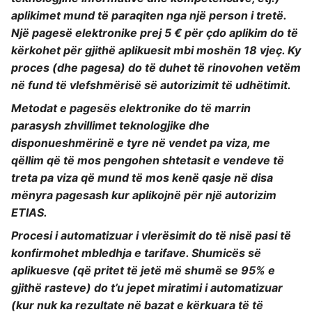
aplikimet mund të paraqiten nga një person i tretë.
Një pagesë elektronike prej 5 € për çdo aplikim do të
kërkohet për gjithë aplikuesit mbi moshën 18 vjeç. Ky
proces (dhe pagesa) do të duhet të rinovohen vetëm
në fund të vlefshmërisë së autorizimit të udhëtimit.
Metodat e pagesës elektronike do të marrin
parasysh zhvillimet teknologjike dhe
disponueshmërinë e tyre në vendet pa viza, me
qëllim që të mos pengohen shtetasit e vendeve të
treta pa viza që mund të mos kenë qasje në disa
mënyra pagesash kur aplikojnë për një autorizim
ETIAS.
Procesi i automatizuar i vlerësimit do të nisë pasi të
konfirmohet mbledhja e tarifave. Shumicës së
aplikuesve (që pritet të jetë më shumë se 95% e
gjithë rasteve) do t’u jepet miratimi i automatizuar
(kur nuk ka rezultate në bazat e kërkuara të të