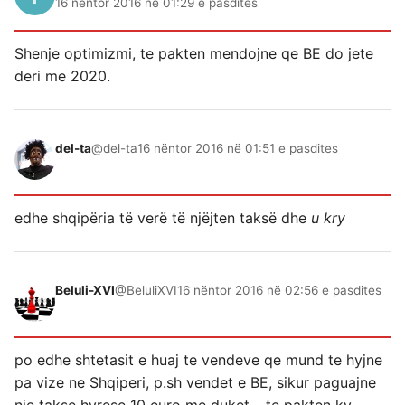
16 nëntor 2016 në 01:29 e pasdites
Shenje optimizmi, te pakten mendojne qe BE do jete
deri me 2020.
del-ta
@del-ta
16 nëntor 2016 në 01:51 e pasdites
edhe shqipëria të verë të njëjten taksë dhe
u kry
Beluli-XVI
@BeluliXVI
16 nëntor 2016 në 02:56 e pasdites
po edhe shtetasit e huaj te vendeve qe mund te hyjne
pa vize ne Shqiperi, p.sh vendet e BE, sikur paguajne