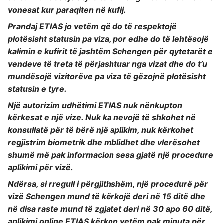
vonesat kur paraqiten në kufij.
Prandaj ETIAS jo vetëm që do të respektojë
plotësisht statusin pa viza, por edhe do të lehtësojë
kalimin e kufirit të jashtëm Schengen për qytetarët e
vendeve të treta të përjashtuar nga vizat dhe do t’u
mundësojë vizitorëve pa viza të gëzojnë plotësisht
statusin e tyre.
Një autorizim udhëtimi ETIAS nuk nënkupton
kërkesat e një vize. Nuk ka nevojë të shkohet në
konsullatë për të bërë një aplikim, nuk kërkohet
regjistrim biometrik dhe mblidhet dhe vlerësohet
shumë më pak informacion sesa gjatë një procedure
aplikimi për vizë.
Ndërsa, si rregull i përgjithshëm, një procedurë për
vizë Schengen mund të kërkojë deri në 15 ditë dhe
në disa raste mund të zgjatet deri në 30 apo 60 ditë,
aplikimi online ETIAS kërkon vetëm pak minuta për