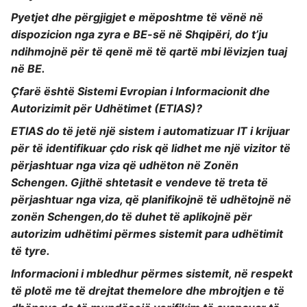
Pyetjet dhe përgjigjet e mëposhtme të vënë në
dispozicion nga zyra e BE-së në Shqipëri, do t’ju
ndihmojnë për të qenë më të qartë mbi lëvizjen tuaj
në BE.
Çfarë është Sistemi Evropian i Informacionit dhe
Autorizimit për Udhëtimet (ETIAS)?
ETIAS do të jetë një sistem i automatizuar IT i krijuar
për të identifikuar çdo risk që lidhet me një vizitor të
përjashtuar nga viza që udhëton në Zonën
Schengen. Gjithë shtetasit e vendeve të treta të
përjashtuar nga viza, që planifikojnë të udhëtojnë në
zonën Schengen,do të duhet të aplikojnë për
autorizim udhëtimi përmes sistemit para udhëtimit
të tyre.
Informacioni i mbledhur përmes sistemit, në respekt
të plotë me të drejtat themelore dhe mbrojtjen e të