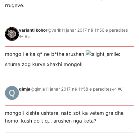
rrugeve.
varianti kohor
@varik
11 janar 2017 në 11:56 e paradites
↩ #5
mongoli e ka q* ne b*the arushen
shume zog kurve xhaxhi mongoli
qimja
@qimja
11 janar 2017 në 11:58 e paradites
↩ #6
mongoli kishte ushtare, nato sot ka vetem gra dhe
homo. kush do t q… arushen nga keta?