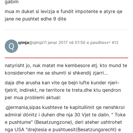
gabim
mua m duket si levizja e fundit impotente e atyre qe
jane ne pushtet edhe 9 dite
qimja
@qimja
11 janar 2017 në 01:50 e pasdites
↩ #12
natyrisht jo, nuk matet me kembesore etj. kto mund te
konsiderohen me se shumti si shkendij zjarri…
daja dhe arusha kan vite qe bejn lufte kunder njeri-
tjetrit, indirekt, ne territore te treta.dhe ktu qendron
per mua problemi aktual:
.gjermania,sipas kushteve te kapitullimit qe nenshkroi
admiral dönitz i duhen dhe nja 30 Vjet te dalin. " Toke
e pushtume" (Besatzungzone), deri ateher ushtrohet
nga USA "drejtesia e pushtuesit(Besatzungsrecht) e