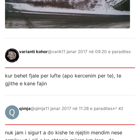
varianti kohor
@varik
11 janar 2017 në 09:20 e paradites
kur behet fjale per lufte (apo kercenim per te), te
gjithe e kane fajin
qimja
@qimja
11 janar 2017 në 11:28 e paradites
↩ #2
nuk jam i sigurt a do kishe te njejtin mendim nese