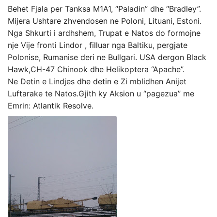
Behet Fjala per Tanksa M1A1, “Paladin” dhe “Bradley”.
Mijera Ushtare zhvendosen ne Poloni, Lituani, Estoni.
Nga Shkurti i ardhshem, Trupat e Natos do formojne
nje Vije fronti Lindor , filluar nga Baltiku, pergjate
Polonise, Rumanise deri ne Bullgari. USA dergon Black
Hawk,CH-47 Chinook dhe Helikoptera “Apache”.
Ne Detin e Lindjes dhe detin e Zi mblidhen Anijet
Luftarake te Natos.Gjith ky Aksion u “pagezua” me
Emrin: Atlantik Resolve.