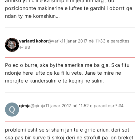
armiku yt i cili e ka shtepin mijera km larg , do
poziciononte makinerine e luftes te gardhi i oborrt qe
ndan ty me komshiun…
varianti kohor
@varik
11 janar 2017 në 11:33 e paradites
↩ #3
Po ec o burre, ska bythe amerika me ba gja. Ska fitu
ndonje here lufte qe ka fillu vete. Jane te mire ne
mbrojte e kundersulm e te keqinj ne sulm.
qimja
@qimja
11 janar 2017 në 11:52 e paradites
↩ #4
problemi esht se si shum jan tu e grric ariun. deri sot
ska pas bir kurve ti shkoj deri ne strofull pa lon breket