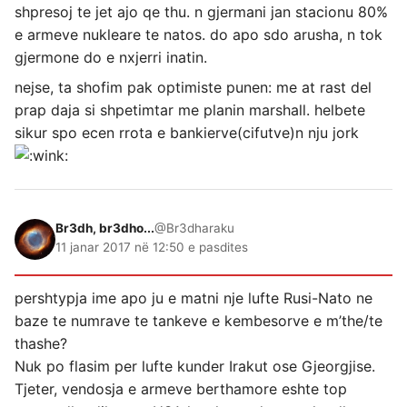
shpresoj te jet ajo qe thu. n gjermani jan stacionu 80%
e armeve nukleare te natos. do apo sdo arusha, n tok
gjermone do e nxjerri inatin.
nejse, ta shofim pak optimiste punen: me at rast del
prap daja si shpetimtar me planin marshall. helbete
sikur spo ecen rrota e bankierve(cifutve)n nju jork
Br3dh, br3dho...
@Br3dharaku
11 janar 2017 në 12:50 e pasdites
pershtypja ime apo ju e matni nje lufte Rusi-Nato ne
baze te numrave te tankeve e kembesorve e m’the/te
thashe?
Nuk po flasim per lufte kunder Irakut ose Gjeorgjise.
Tjeter, vendosja e armeve berthamore eshte top