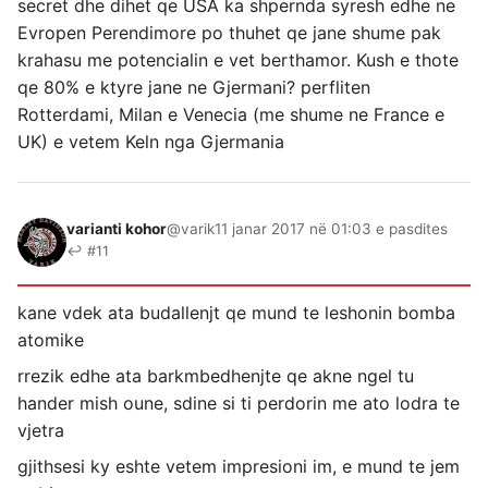
secret dhe dihet qe USA ka shpernda syresh edhe ne
Evropen Perendimore po thuhet qe jane shume pak
krahasu me potencialin e vet berthamor. Kush e thote
qe 80% e ktyre jane ne Gjermani? perfliten
Rotterdami, Milan e Venecia (me shume ne France e
UK) e vetem Keln nga Gjermania
varianti kohor
@varik
11 janar 2017 në 01:03 e pasdites
↩ #11
kane vdek ata budallenjt qe mund te leshonin bomba
atomike
rrezik edhe ata barkmbedhenjte qe akne ngel tu
hander mish oune, sdine si ti perdorin me ato lodra te
vjetra
gjithsesi ky eshte vetem impresioni im, e mund te jem