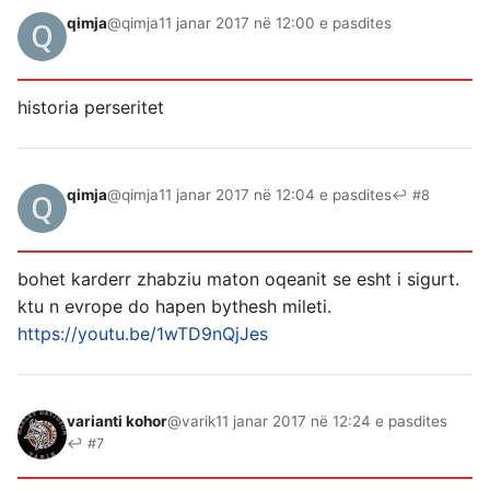
qimja
@qimja
11 janar 2017 në 12:00 e pasdites
historia perseritet
qimja
@qimja
11 janar 2017 në 12:04 e pasdites
↩ #8
bohet karderr zhabziu maton oqeanit se esht i sigurt.
ktu n evrope do hapen bythesh mileti.
https://youtu.be/1wTD9nQjJes
varianti kohor
@varik
11 janar 2017 në 12:24 e pasdites
↩ #7