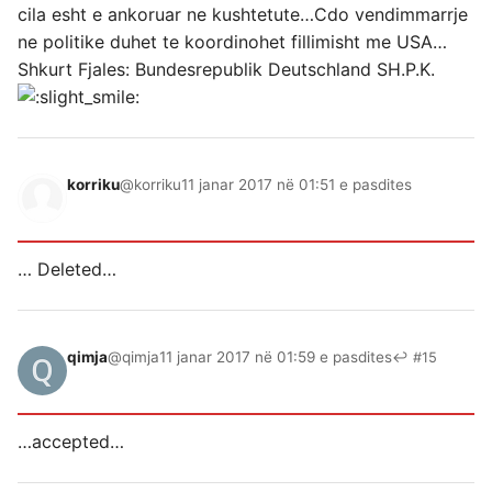
cila esht e ankoruar ne kushtetute…Cdo vendimmarrje
ne politike duhet te koordinohet fillimisht me USA…
Shkurt Fjales: Bundesrepublik Deutschland SH.P.K.
korriku
@korriku
11 janar 2017 në 01:51 e pasdites
… Deleted…
qimja
@qimja
11 janar 2017 në 01:59 e pasdites
↩ #15
…accepted…