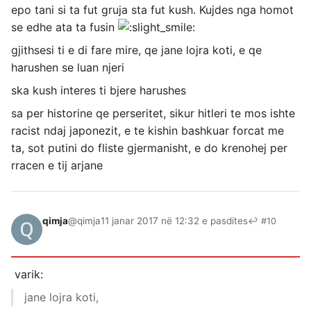
epo tani si ta fut gruja sta fut kush. Kujdes nga homot
se edhe ata ta fusin
gjithsesi ti e di fare mire, qe jane lojra koti, e qe
harushen se luan njeri
ska kush interes ti bjere harushes
sa per historine qe perseritet, sikur hitleri te mos ishte
racist ndaj japonezit, e te kishin bashkuar forcat me
ta, sot putini do fliste gjermanisht, e do krenohej per
rracen e tij arjane
qimja
@qimja
11 janar 2017 në 12:32 e pasdites
↩ #10
varik:
jane lojra koti,