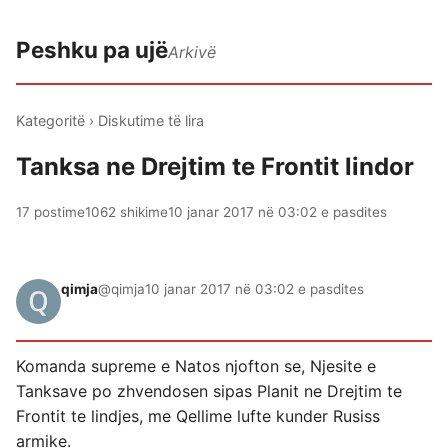
Peshku pa ujë
Arkivë
Kategoritë
›
Diskutime të lira
Tanksa ne Drejtim te Frontit lindor
17 postime
1062 shikime
10 janar 2017 në 03:02 e pasdites
qimja
@qimja
10 janar 2017 në 03:02 e pasdites
Komanda supreme e Natos njofton se, Njesite e
Tanksave po zhvendosen sipas Planit ne Drejtim te
Frontit te lindjes, me Qellime lufte kunder Rusiss
armike.