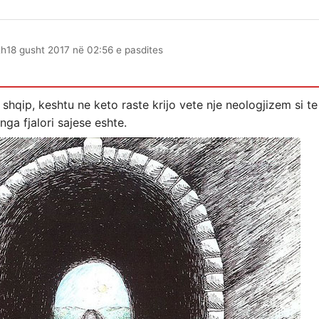
th
18 gusht 2017 në 02:56 e pasdites
shqip, keshtu ne keto raste krijo vete nje neologjizem si t
nga fjalori sajese eshte.