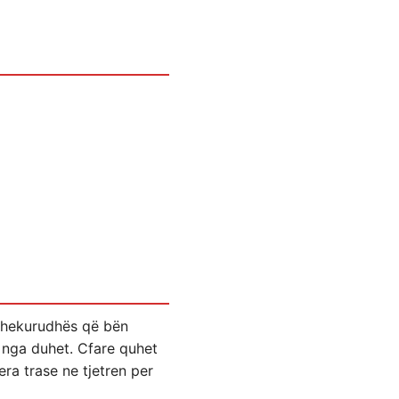
ë hekurudhës që bën
j nga duhet. Cfare quhet
ra trase ne tjetren per