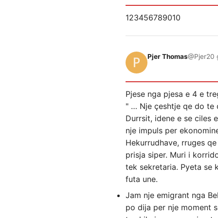
123456789010
Pjer Thomas
@Pjer
20 
Pjese nga pjesa e 4 e tr
" … Nje çeshtje qe do te 
Durrsit, idene e se ciles
nje impuls per ekonomine 
Hekurrudhave, rruges qe 
prisja siper. Muri i korri
tek sekretaria. Pyeta se
futa une.
Jam nje emigrant nga Bel
po dija per nje moment s