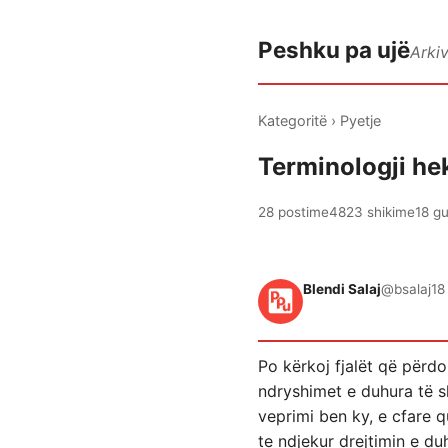
Peshku pa ujë
Arki
Kategoritë
›
Pyetje
Terminologji he
28 postime
4823 shikime
18 gu
Blendi Salaj
@bsalaj
18
Po kërkoj fjalët që përdo
ndryshimet e duhura të s
veprimi ben ky, e cfare q
te ndjekur drejtimin e du