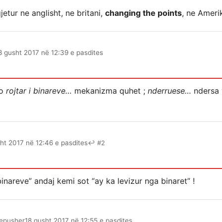
tur ne anglisht, ne britani,
changing the points
, ne Amer
8 gusht 2017 në 12:39 e pasdites
po
rojtar i binareve…
mekanizma quhet ;
nderruese…
ndersa v
ht 2017 në 12:46 e pasdites
↩ #2
binareve” andaj kemi sot “ay ka levizur nga binaret” !
epusher
18 gusht 2017 në 12:55 e pasdites