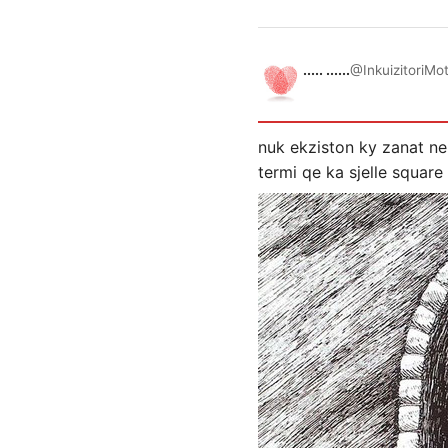
..... ......
@InkuizitoriMo
nuk ekziston ky zanat ne 
termi qe ka sjelle square 