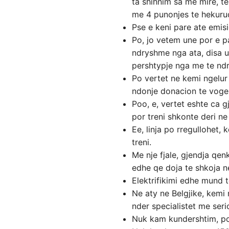
ta shihnim sa me mire, te
me 4 punonjes te hekuru
Pse e keni pare ate emisio
Po, jo vetem une por e pa
ndryshme nga ata, disa u
pershtypje nga me te nd
Po vertet ne kemi ngelur
ndonje donacion te vogel
Poo, e, vertet eshte ca 
por treni shkonte deri ne
Ee, linja po rregullohet,
treni.
Me nje fjale, gjendja qenk
edhe qe doja te shkoja ne
Elektrifikimi edhe mund t
Ne aty ne Belgjike, kemi n
nder specialistet me seri
Nuk kam kundershtim, por