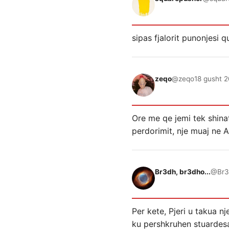
sipas fjalorit punonjesi 
zeqo
@zeqo
18 gusht 2
Ore me qe jemi tek shinat
perdorimit, nje muaj ne A
Br3dh, br3dho...
@Br3
Per kete, Pjeri u takua 
ku pershkruhen stuardes