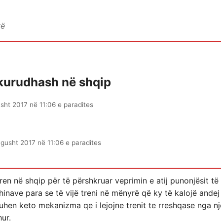
vë
kurudhash në shqip
sht 2017 në 11:06 e paradites
 gusht 2017 në 11:06 e paradites
ren në shqip për të përshkruar veprimin e atij punonjësit t
hinave para se të vijë treni në mënyrë që ky të kalojë ande
uhen keto mekanizma qe i lejojne trenit te rreshqase nga nje
hur.