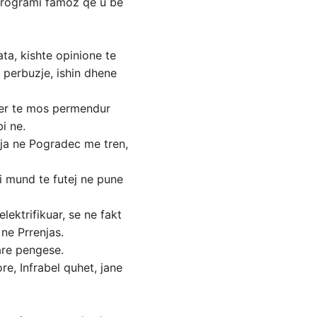
 programi famoz qe u be
ta, kishte opinione te
 perbuzje, ishin dhene
 per te mos permendur
i ne.
oja ne Pogradec me tren,
ti mund te futej ne pune
elektrifikuar, se ne fakt
 ne Prrenjas.
are pengese.
re, Infrabel quhet, jane