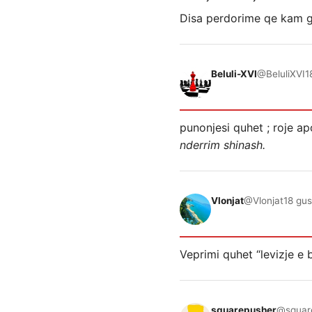
Disa perdorime qe kam gje
Beluli-XVI
@BeluliXVI
1
punonjesi quhet ; roje a
nderrim shinash.
Vlonjat
@Vlonjat
18 gus
Veprimi quhet “levizje e 
squarepusher
@squar