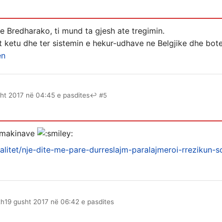
 je Bredharako, ti mund ta gjesh ate tregimin.
 ketu dhe ter sistemin e hekur-udhave ne Belgjike dhe bote,
en
ht 2017 në 04:45 e pasdites
↩ #5
a makinave
ualitet/nje-dite-me-pare-durreslajm-paralajmeroi-rrezikun-s
th
19 gusht 2017 në 06:42 e pasdites