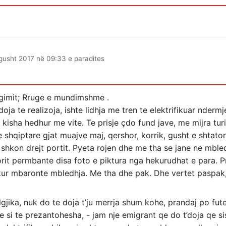
gusht 2017 në 09:33 e paradites
egimit; Rruge e mundimshme .
doja te realizoja, ishte lidhja me tren te elektrifikuar nde
 e kisha hedhur me vite. Te prisje çdo fund jave, me mijra tu
shqiptare gjat muajve maj, qershor, korrik, gusht e shtator.
shkon drejt portit. Pyeta rojen dhe me tha se jane ne mbled
dorit permbante disa foto e piktura nga hekurudhat e para. Pr
 kur mbaronte mbledhja. Me tha dhe pak. Dhe vertet paspak,
gjika, nuk do te doja t’ju merrja shum kohe, prandaj po fut
e si te prezantohesha, - jam nje emigrant qe do t’doja qe 