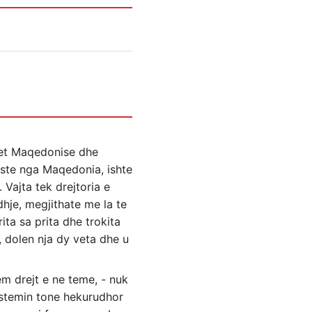
rmjet Maqedonise dhe
riste nga Maqedonia, ishte
 Vajta tek drejtoria e
hje, megjithate me la te
ita sa prita dhe trokita
 dolen nja dy veta dhe u
em drejt e ne teme, - nuk
sistemin tone hekurudhor