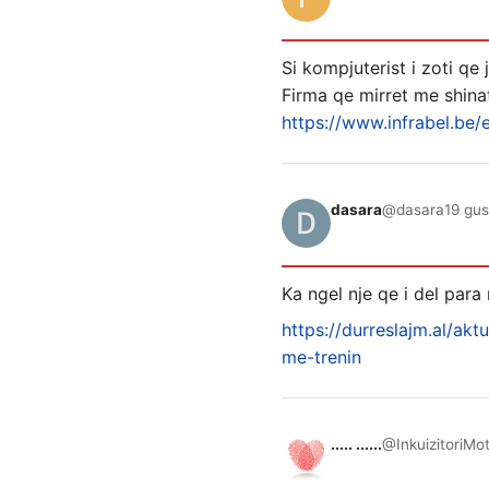
Si kompjuterist i zoti qe
Firma qe mirret me shinat
https://www.infrabel.be/
dasara
@dasara
19 gus
Ka ngel nje qe i del par
https://durreslajm.al/akt
me-trenin
..... ......
@InkuizitoriMo