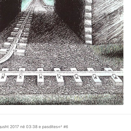
gusht 2017 në 03:38 e pasdites
↩ #6