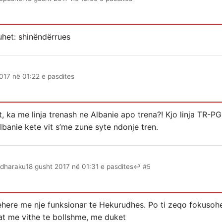
quhet: shinëndërrues
017 në 01:22 e pasdites
, ka me linja trenash ne Albanie apo trena?! Kjo linja TR-PG
lbanie kete vit s’me zune syte ndonje tren.
dharaku
18 gusht 2017 në 01:31 e pasdites
↩ #5
njehere me nje funksionar te Hekurudhes. Po ti zeqo fokuso
at me vithe te bollshme, me duket