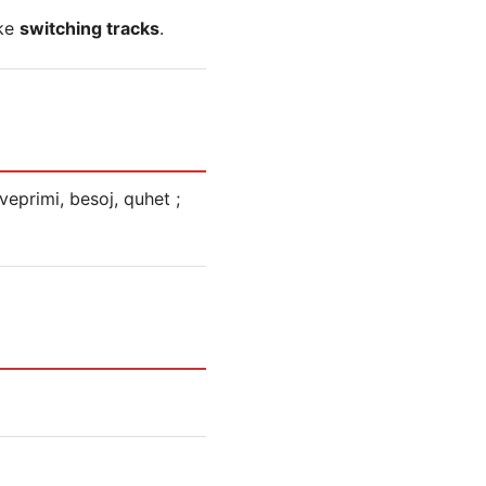
ike
switching tracks
.
eprimi, besoj, quhet ;