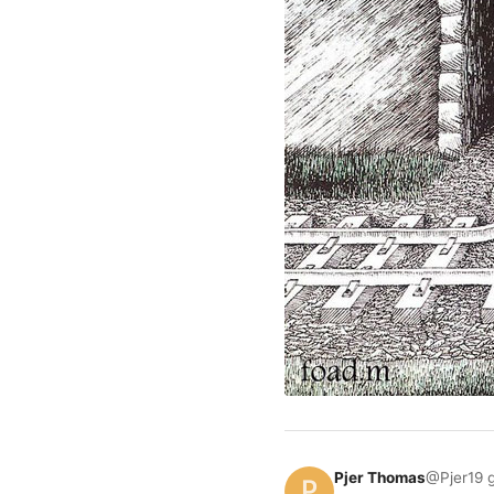
Pjer Thomas
@Pjer
19 