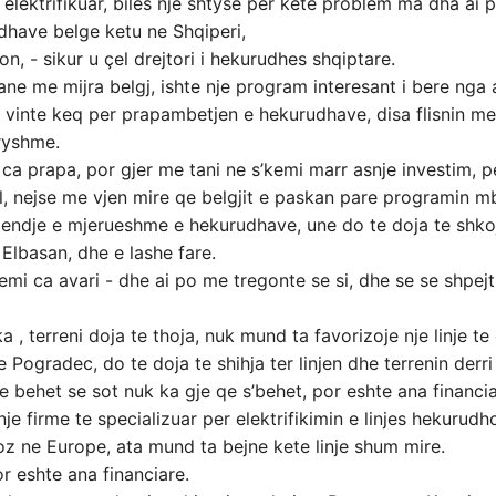
 elektrifikuar, biles nje shtyse per kete problem ma dha ai
dhave belge ketu ne Shqiperi,
n, - sikur u çel drejtori i hekurudhes shqiptare.
ne me mijra belgj, ishte nje program interesant i bere nga a
 vinte keq per prapambetjen e hekurudhave, disa flisnin me
ryshme.
 ca prapa, por gjer me tani ne s’kemi marr asnje investim,
, nejse me vjen mire qe belgjit e paskan pare programin mb
gjendje e mjerueshme e hekurudhave, une do te doja te shk
 Elbasan, dhe e lashe fare.
 kemi ca avari - dhe ai po me tregonte se si, dhe se se shpej
a , terreni doja te thoja, nuk mund ta favorizoje nje linje te 
 Pogradec, do te doja te shihja ter linjen dhe terrenin derri
e behet se sot nuk ka gje qe s’behet, por eshte ana financi
je firme te specializuar per elektrifikimin e linjes hekurudho
oz ne Europe, ata mund ta bejne kete linje shum mire.
 eshte ana financiare.