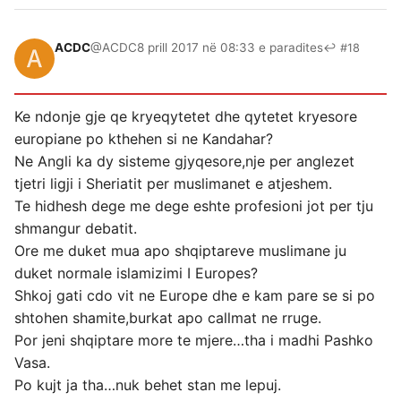
ACDC
@ACDC
8 prill 2017 në 08:33 e paradites
↩ #18
Ke ndonje gje qe kryeqytetet dhe qytetet kryesore
europiane po kthehen si ne Kandahar?
Ne Angli ka dy sisteme gjyqesore,nje per anglezet
tjetri ligji i Sheriatit per muslimanet e atjeshem.
Te hidhesh dege me dege eshte profesioni jot per tju
shmangur debatit.
Ore me duket mua apo shqiptareve muslimane ju
duket normale islamizimi I Europes?
Shkoj gati cdo vit ne Europe dhe e kam pare se si po
shtohen shamite,burkat apo callmat ne rruge.
Por jeni shqiptare more te mjere…tha i madhi Pashko
Vasa.
Po kujt ja tha…nuk behet stan me lepuj.