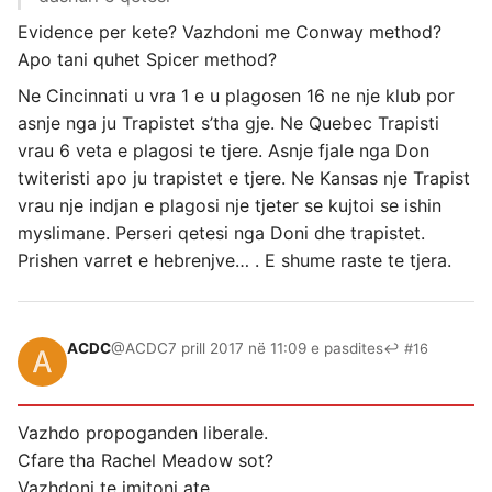
Evidence per kete? Vazhdoni me Conway method?
Apo tani quhet Spicer method?
Ne Cincinnati u vra 1 e u plagosen 16 ne nje klub por
asnje nga ju Trapistet s’tha gje. Ne Quebec Trapisti
vrau 6 veta e plagosi te tjere. Asnje fjale nga Don
twiteristi apo ju trapistet e tjere. Ne Kansas nje Trapist
vrau nje indjan e plagosi nje tjeter se kujtoi se ishin
myslimane. Perseri qetesi nga Doni dhe trapistet.
Prishen varret e hebrenjve… . E shume raste te tjera.
ACDC
@ACDC
7 prill 2017 në 11:09 e pasdites
↩ #16
Vazhdo propoganden liberale.
Cfare tha Rachel Meadow sot?
Vazhdoni te imitoni ate.