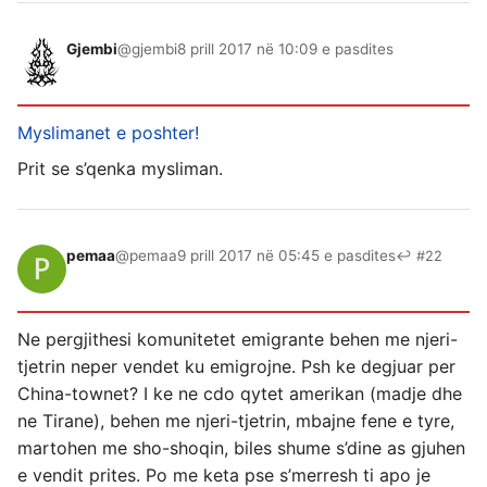
Gjembi
@gjembi
8 prill 2017 në 10:09 e pasdites
Myslimanet e poshter!
Prit se s’qenka mysliman.
pemaa
@pemaa
9 prill 2017 në 05:45 e pasdites
↩ #22
Ne pergjithesi komunitetet emigrante behen me njeri-
tjetrin neper vendet ku emigrojne. Psh ke degjuar per
China-townet? I ke ne cdo qytet amerikan (madje dhe
ne Tirane), behen me njeri-tjetrin, mbajne fene e tyre,
martohen me sho-shoqin, biles shume s’dine as gjuhen
e vendit prites. Po me keta pse s’merresh ti apo je