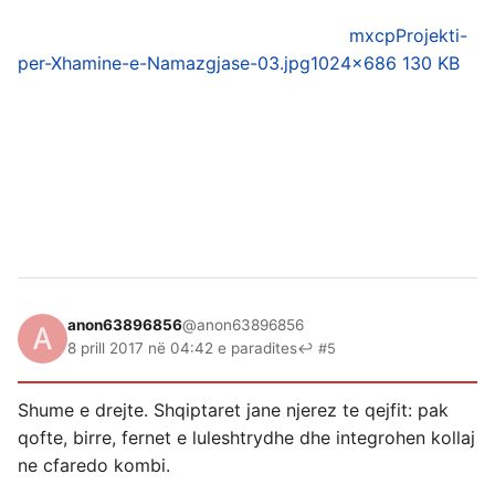
mxcpProjekti-
per-Xhamine-e-Namazgjase-03.jpg
1024×686 130 KB
anon63896856
@anon63896856
8 prill 2017 në 04:42 e paradites
↩ #5
Shume e drejte. Shqiptaret jane njerez te qejfit: pak
qofte, birre, fernet e luleshtrydhe dhe integrohen kollaj
ne cfaredo kombi.