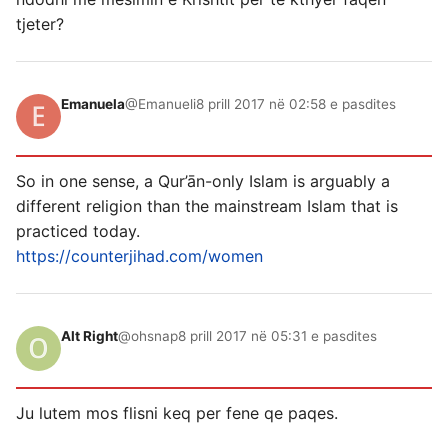
tjeter?
Emanuela
@Emanueli
8 prill 2017 në 02:58 e pasdites
So in one sense, a Qur’ān-only Islam is arguably a
different religion than the mainstream Islam that is
practiced today.
https://counterjihad.com/women
Alt Right
@ohsnap
8 prill 2017 në 05:31 e pasdites
Ju lutem mos flisni keq per fene qe paqes.