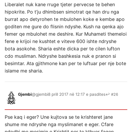
Liberalet nuk kane rruge tjeter pervecse te behen
hipokrite. Po t’ju dhimbsen simotrat qe han dru nga
burrat apo detyrohen te mbulohen koke e kembe apo
goditen me gure do flisnin ndyshe. Kush na qenka ajo
femer qe mbulohet me deshire. Kur Muhameti themeloi
fene e krijoi ne kushtet e viteve 600 ishte ndryshe
bota asokohe. Sharia eshte dicka per te cilen lufton
cdo musliman. Ndryshe bashkesia nuk e pranon si
besimtar. Ata gjithmone kan per te luftuar per nje bote
islame me sharia.
Gjembi
@gjembi
8 prill 2017 në 12:17 e pasdites
↩ #26
Pse kaq i eger? Une kujtova se te krishteret jane
shume me ndryshe nga myslimanet e eger. Cfare
ndodhi me mesimin e Krishtit per te kthyer faqen