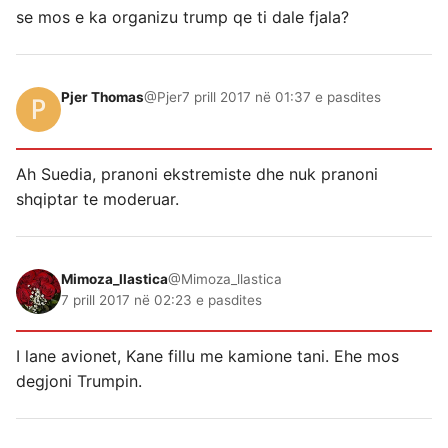
se mos e ka organizu trump qe ti dale fjala?
Pjer Thomas
@Pjer
7 prill 2017 në 01:37 e pasdites
Ah Suedia, pranoni ekstremiste dhe nuk pranoni
shqiptar te moderuar.
Mimoza_llastica
@Mimoza_llastica
7 prill 2017 në 02:23 e pasdites
I lane avionet, Kane fillu me kamione tani. Ehe mos
degjoni Trumpin.