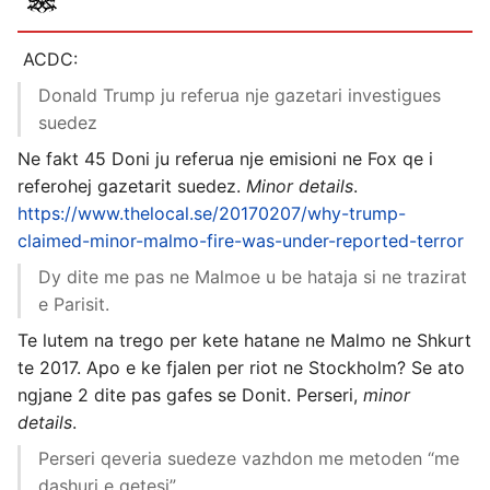
ACDC:
Donald Trump ju referua nje gazetari investigues
suedez
Ne fakt 45 Doni ju referua nje emisioni ne Fox qe i
referohej gazetarit suedez.
Minor details
.
https://www.thelocal.se/20170207/why-trump-
claimed-minor-malmo-fire-was-under-reported-terror
Dy dite me pas ne Malmoe u be hataja si ne trazirat
e Parisit.
Te lutem na trego per kete hatane ne Malmo ne Shkurt
te 2017. Apo e ke fjalen per riot ne Stockholm? Se ato
ngjane 2 dite pas gafes se Donit. Perseri,
minor
details
.
Perseri qeveria suedeze vazhdon me metoden “me
dashuri e qetesi”