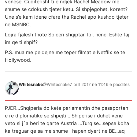
vonese. Cuditerisht ti e ndjek Rachel Meadow me
shume se cdokush tjeter ketu. Si shpjegohet, korent?
Une s’e kam idene cfare tha Rachel apo kushdo tjeter
ne MSNBC.
Lojra fjalesh thote Spiceri shqiptar. lol. ncnc. Eshte faji
im qe ti shpif?
P.S. mua me pelqejne me teper filmat e Netflix se te
Hollywood.
Whitesnake
@Whitesnake
7 prill 2017 në 11:46 e pasdites
PJER…Shqiperia do kete parlamentin dhe pasaporten
e re diplomatike se shpejti …Shiperise i duhet vene
veto si j`a beri te qarte Austria …Turqise…sepse koha
ka treguar qe sa me shume i hapen dyert ne BE…aq