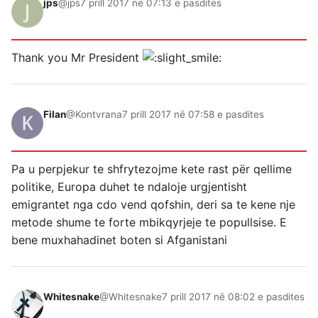
jps
@jps
7 prill 2017 në 07:13 e pasdites
Thank you Mr President
Filan
@Kontvrana
7 prill 2017 në 07:58 e pasdites
Pa u perpjekur te shfrytezojme kete rast për qellime
politike, Europa duhet te ndaloje urgjentisht
emigrantet nga cdo vend qofshin, deri sa te kene nje
metode shume te forte mbikqyrjeje te popullsise. E
bene muxhahadinet boten si Afganistani
Whitesnake
@Whitesnake
7 prill 2017 në 08:02 e pasdites