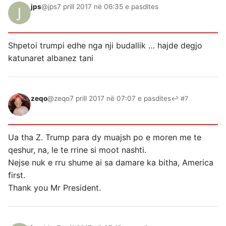
jps
@jps
7 prill 2017 në 06:35 e pasdites
Shpetoi trumpi edhe nga nji budallik … hajde degjo
katunaret albanez tani
zeqo
@zeqo
7 prill 2017 në 07:07 e pasdites
↩ #7
Ua tha Z. Trump para dy muajsh po e moren me te
qeshur, na, le te rrine si moot nashti.
Nejse nuk e rru shume ai sa damare ka bitha, America
first.
Thank you Mr President.