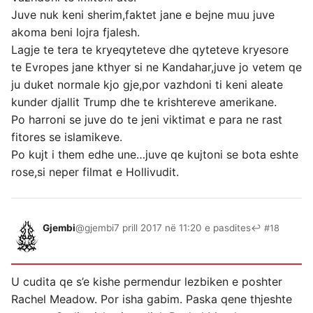
Juve nuk keni sherim,faktet jane e bejne muu juve
akoma beni lojra fjalesh.
Lagje te tera te kryeqyteteve dhe qyteteve kryesore
te Evropes jane kthyer si ne Kandahar,juve jo vetem qe
ju duket normale kjo gje,por vazhdoni ti keni aleate
kunder djallit Trump dhe te krishtereve amerikane.
Po harroni se juve do te jeni viktimat e para ne rast
fitores se islamikeve.
Po kujt i them edhe une…juve qe kujtoni se bota eshte
rose,si neper filmat e Hollivudit.
Gjembi
@gjembi
7 prill 2017 në 11:20 e pasdites
↩ #18
U cudita qe s’e kishe permendur lezbiken e poshter
Rachel Meadow. Por isha gabim. Paska qene thjeshte