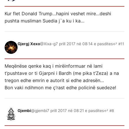
Kur flet Donald Trump…hapini veshet mire…deshi
pushta musliman Suedia j`a ku i ka…
Gjergj Xexo
@Xixa-g
7 prill 2017 në 08:14 e pasdites
↩ #11
Meqënëse qenke kaq i mirëinformuar në lami
t’pushtave or ti Gjarpni i Bardh (me pika t’Zeza) a na
tregon edhe emrin e autorit si edhe adresën…
Bon vaki ndihmon me ç’rast edhe policinë suedeze!
Gjembi
@gjembi
7 prill 2017 në 08:21 e pasdites
↩ #8