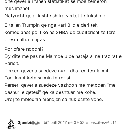
dhe qeveria i fsheh statistikat se mos zemeron
muslimanet.
Natyrisht qe ai kishte shifra vertet te frikshme.
E tallen Trumpin qe nga Karl Bild e deri tek
komedianet politike ne SHBA qe cuditerisht te tere
presin ultra majtas.
Por cfare ndodhi?
Dy dite me pas ne Malmoe u be hataja si ne trazirat e
Parisit.
Perseri qeveria suedeze nuk i dha rendesi lajmit.
Tani kemi kete sulmin terrorist.
Perseri qeveria suedeze vazhdon me metoden “me
dashuri e qetesi” qe ka deshtuar me kohe.
Uroj te mbledhin mendjen sa nuk eshte vone.
Gjembi
@gjembi
7 prill 2017 në 09:53 e pasdites
↩ #15