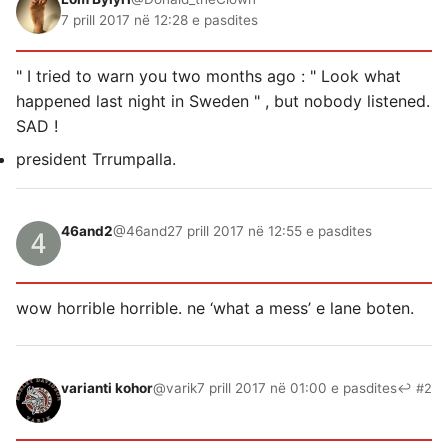
7 prill 2017 në 12:28 e pasdites
" I tried to warn you two months ago : " Look what
happened last night in Sweden " , but nobody listened.
SAD !
president Trrumpalla.
46and2
@46and2
7 prill 2017 në 12:55 e pasdites
wow horrible horrible. ne ‘what a mess’ e lane boten.
varianti kohor
@varik
7 prill 2017 në 01:00 e pasdites
↩ #2