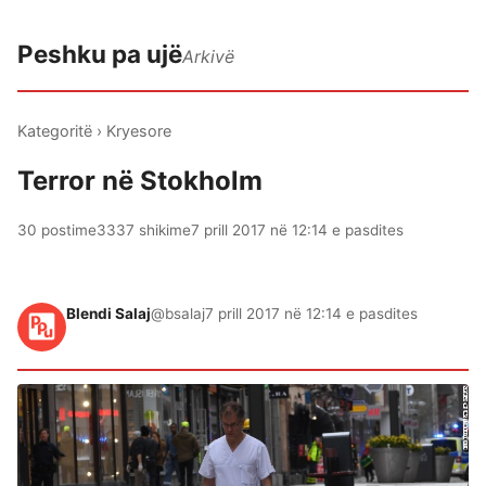
Peshku pa ujë
Arkivë
Kategoritë
›
Kryesore
Terror në Stokholm
30 postime
3337 shikime
7 prill 2017 në 12:14 e pasdites
Blendi Salaj
@bsalaj
7 prill 2017 në 12:14 e pasdites