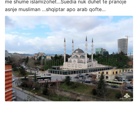
me shume islamizohet…Suedia nuk duhet te pranoje
asnje musliman …shqiptar apo arab qofte…