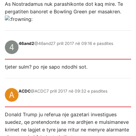
As Nostradamus nuk parashikonte dot kaq mire. Te
pergatiten banoret e Bowling Green per masakren.
46and2
@46and2
7 prill 2017 në 09:16 e pasdites
tjeter sulm? po nje sapo ndodhi sot.
ACDC
@ACDC
7 prill 2017 në 09:32 e pasdites
Donald Trump ju referua nje gazetari investigues
suedez, qe pretendonte se me ardhjen e mulsimaneve
krimet ne lagjet e tyre jane rritur ne menyre alarmante