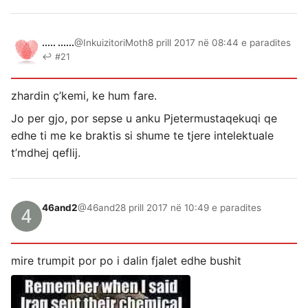
..... ......
@InkuizitoriMoth
8 prill 2017 në 08:44 e paradites
↩ #21
zhardin ç’kemi, ke hum fare.
Jo per gjo, por sepse u anku Pjetermustaqekuqi qe
edhe ti me ke braktis si shume te tjere intelektuale
t’mdhej qeflij.
46and2
@46and2
8 prill 2017 në 10:49 e paradites
mire trumpit por po i dalin fjalet edhe bushit