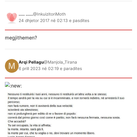
..... ......
@InkuizitoriMoth
24 dhjetor 2017 në 02:13 e pasdites
megjithemen?
Arqi Pellagu
@Manjola_Tirana
6 prill 2023 në 02:19 e paradites