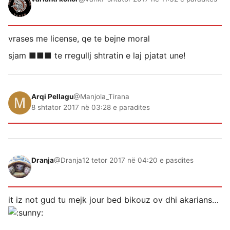
vrases me license, qe te bejne moral
sjam ■■■ te rregullj shtratin e laj pjatat une!
Arqi Pellagu
@Manjola_Tirana
8 shtator 2017 në 03:28 e paradites
Dranja
@Dranja
12 tetor 2017 në 04:20 e pasdites
it iz not gud tu mejk jour bed bikouz ov dhi akarians…