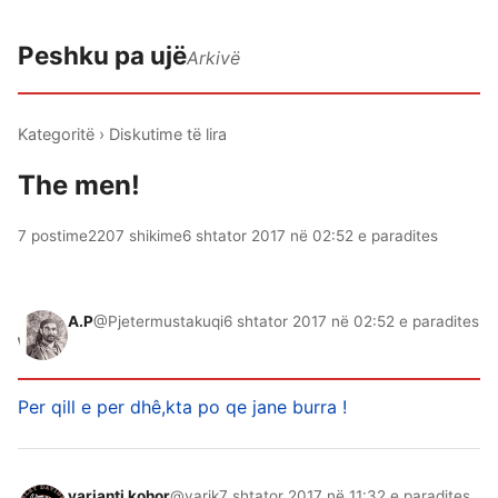
Peshku pa ujë
Arkivë
Kategoritë
›
Diskutime të lira
The men!
7 postime
2207 shikime
6 shtator 2017 në 02:52 e paradites
A.P
@Pjetermustakuqi
6 shtator 2017 në 02:52 e paradites
Per qill e per dhê,kta po qe jane burra !
varianti kohor
@varik
7 shtator 2017 në 11:32 e paradites