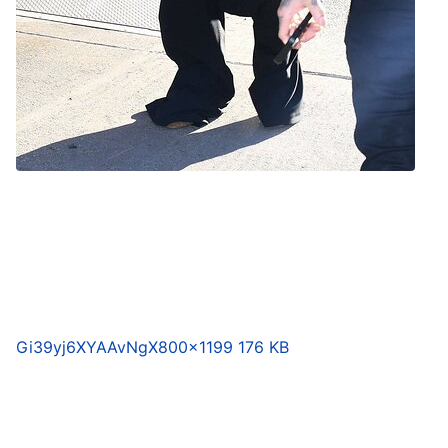
Gi39yj6XYAAvNgX
800×1199 176 KB