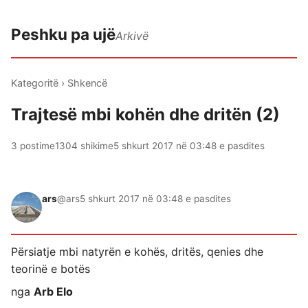
Peshku pa ujë
Arkivë
Kategoritë
›
Shkencë
Trajtesë mbi kohën dhe dritën (2)
3 postime
1304 shikime
5 shkurt 2017 në 03:48 e pasdites
ars
@ars
5 shkurt 2017 në 03:48 e pasdites
Përsiatje mbi natyrën e kohës, dritës, qenies dhe
teorinë e botës
nga
Arb Elo