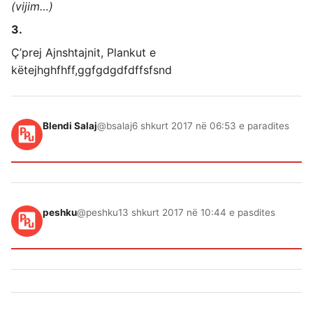
(vijim…)
3.
Ç’prej Ajnshtajnit, Plankut e
këtejhghfhff,ggfgdgdfdffsfsnd
Blendi Salaj
@bsalaj
6 shkurt 2017 në 06:53 e paradites
peshku
@peshku
13 shkurt 2017 në 10:44 e pasdites