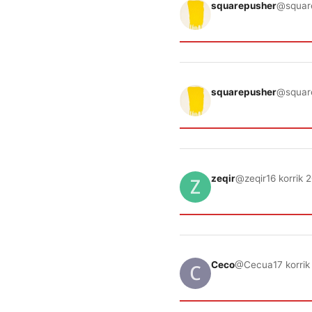
squarepusher
@squar
squarepusher
@squar
zeqir
@zeqir
16 korrik 
Ceco
@Cecua
17 korri