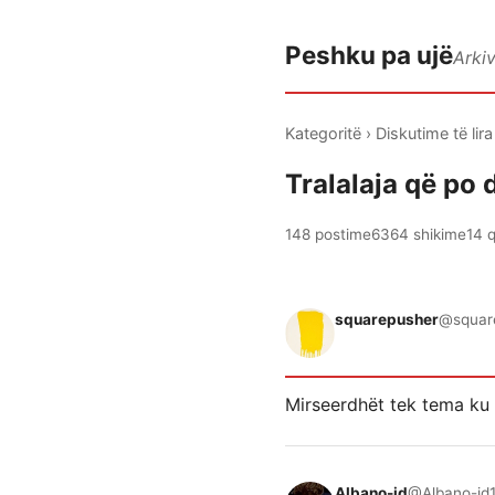
Peshku pa ujë
Arki
Kategoritë
›
Diskutime të lira
Tralalaja që po 
148 postime
6364 shikime
14 
squarepusher
@squar
Mirseerdhët tek tema ku 
Albano-id
@Albano-id