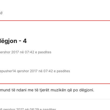
vë
dëgjon - 4
qershor 2017 në 07:42 e pasdites
epusher
14 qershor 2017 në 07:42 e pasdites
mund të ndani me të tjerët muzikën që po dëgjoni.
16 qershor 2017 në 06:29 e pasdites