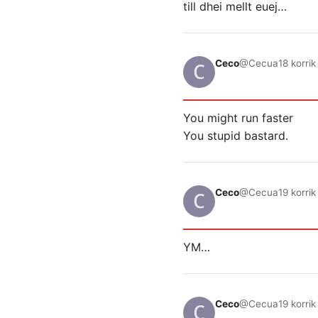
till dhei mellt euej…
Ceco
@Cecua
18 korri
You might run faster
You stupid bastard.
Ceco
@Cecua
19 korri
YM…
Ceco
@Cecua
19 korri