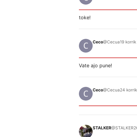
toke!
Ceco
@Cecua
19 korri
Vate ajo pune!
Ceco
@Cecua
24 korri
STALKER
@STALKER
2