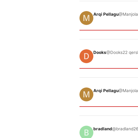
Arqi Pellagu
@Manjola
Dooks
@Dooks
22 qers
Arqi Pellagu
@Manjola
bradland
@bradland
26