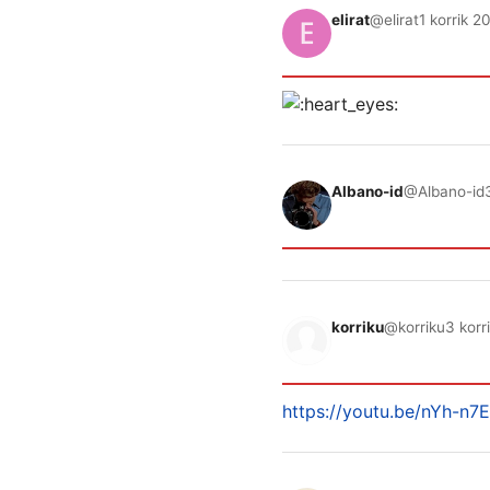
elirat
@elirat
1 korrik 2
Albano-id
@Albano-id
korriku
@korriku
3 korr
https://youtu.be/nYh-n