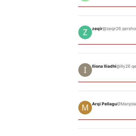
zeqir
@zeqir
26 qersho
Iliona Iliadhi
@illy
26 qe
Arqi Pellagu
@Manjola