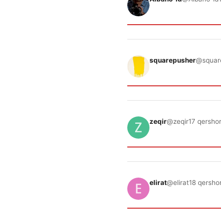
squarepusher
@squar
zeqir
@zeqir
17 qersho
elirat
@elirat
18 qersho