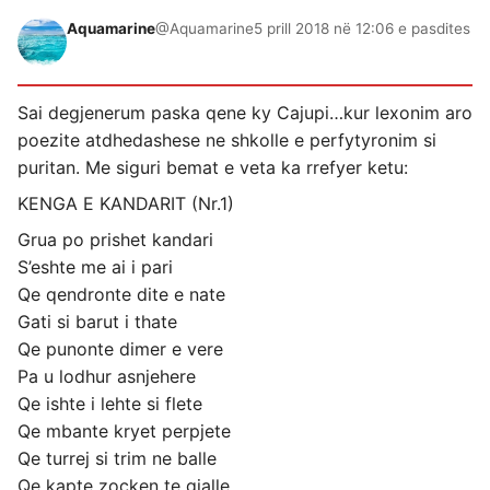
Aquamarine
@Aquamarine
5 prill 2018 në 12:06 e pasdites
Sai degjenerum paska qene ky Cajupi…kur lexonim aro
poezite atdhedashese ne shkolle e perfytyronim si
puritan. Me siguri bemat e veta ka rrefyer ketu:
KENGA E KANDARIT (Nr.1)
Grua po prishet kandari
S’eshte me ai i pari
Qe qendronte dite e nate
Gati si barut i thate
Qe punonte dimer e vere
Pa u lodhur asnjehere
Qe ishte i lehte si flete
Qe mbante kryet perpjete
Qe turrej si trim ne balle
Qe kapte zocken te gjalle