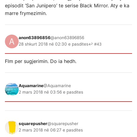
episodit ‘San Junipero’ te serise Black Mirror. Aty e ka
marre frymezimin.
anon63896856
@anon63896856
28 shkurt 2018 në 02:30 e pasdites
↩ #43
Flm per sugjerimin. Do ia hedh.
Aquamarine
@Aquamarine
2 mars 2018 në 03:56 e pasdites
squarepusher
@squarepusher
2 mars 2018 në 06:27 e pasdites