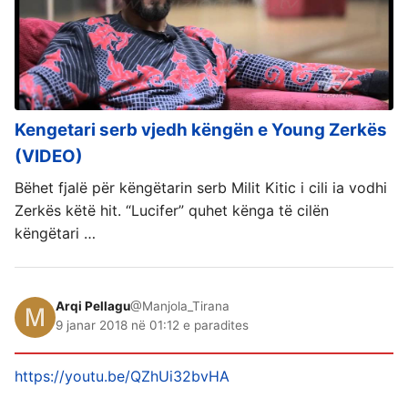
Kengetari serb vjedh këngën e Young Zerkës
(VIDEO)
Bëhet fjalë për këngëtarin serb Milit Kitic i cili ia vodhi
Zerkës këtë hit. “Lucifer” quhet kënga të cilën
këngëtari …
Arqi Pellagu
@Manjola_Tirana
9 janar 2018 në 01:12 e paradites
https://youtu.be/QZhUi32bvHA