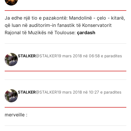
Ja edhe një tio e pazakontë: Mandolinë - çelo - kitarë,
që luan në auditorim-in fanastik të Konservatorit
Rajonal të Muzikës në Toulouse:
çardash
STALKER
@STALKER
19 mars 2018 në 06:58 e paradites
STALKER
@STALKER
19 mars 2018 në 10:27 e paradites
merveille :