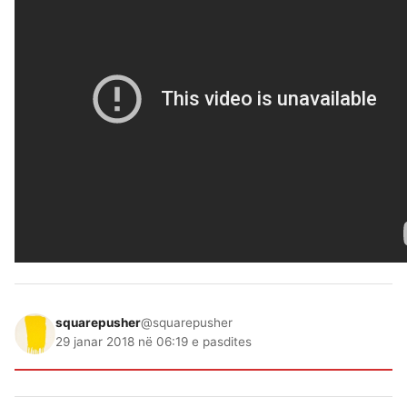
squarepusher
@squarepusher
29 janar 2018 në 06:19 e pasdites