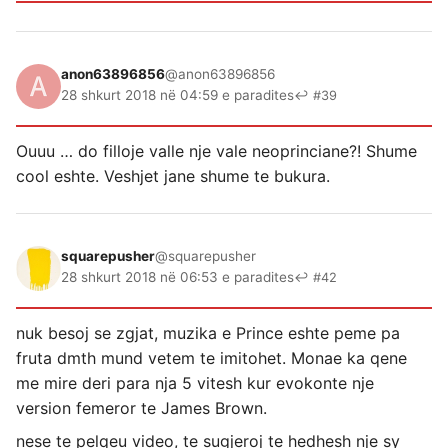
anon63896856
@anon63896856
28 shkurt 2018 në 04:59 e paradites
↩ #39
Ouuu … do filloje valle nje vale neoprinciane?! Shume
cool eshte. Veshjet jane shume te bukura.
squarepusher
@squarepusher
28 shkurt 2018 në 06:53 e paradites
↩ #42
nuk besoj se zgjat, muzika e Prince eshte peme pa
fruta dmth mund vetem te imitohet. Monae ka qene
me mire deri para nja 5 vitesh kur evokonte nje
version femeror te James Brown.
nese te pelqeu video, te sugjeroj te hedhesh nje sy