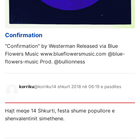
Confirmation
"Confirmation" by Westerman Released via Blue
Flowers Music www.blueflowersmusic.com @blue-
flowers-music Prod. @bullionness
korriku
@korriku
14 shkurt 2018 në 06:19 e pasdites
Hajt meqe 14 Shkurti, festa shume popullore e
shenvalentinit simethene.