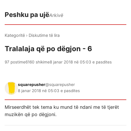
Peshku pa ujë
Arkivë
Kategoritë
›
Diskutime të lira
Tralalaja që po dëgjon - 6
97 postime
6160 shikime
8 janar 2018 në 05:03 e pasdites
squarepusher
@squarepusher
8 janar 2018 në 05:03 e pasdites
Mirseerdhët tek tema ku mund të ndani me të tjerët
muzikën që po dëgjoni.