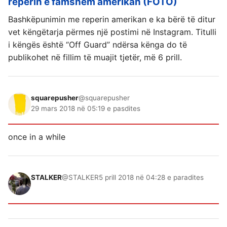
reperin e famshëm amerikan (FOTO)
Bashkëpunimin me reperin amerikan e ka bërë të ditur
vet këngëtarja përmes një postimi në Instagram. Titulli
i këngës është “Off Guard” ndërsa kënga do të
publikohet në fillim të muajit tjetër, më 6 prill.
squarepusher
@squarepusher
29 mars 2018 në 05:19 e pasdites
once in a while
STALKER
@STALKER
5 prill 2018 në 04:28 e paradites