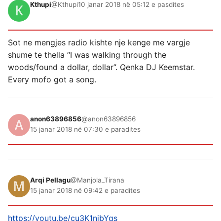
Kthupi
@Kthupi
10 janar 2018 në 05:12 e pasdites
Sot ne mengjes radio kishte nje kenge me vargje
shume te thella “I was walking through the
woods/found a dollar, dollar”. Qenka DJ Keemstar.
Every mofo got a song.
anon63896856
@anon63896856
15 janar 2018 në 07:30 e paradites
Arqi Pellagu
@Manjola_Tirana
15 janar 2018 në 09:42 e paradites
https://youtu.be/cu3K1njbYqs