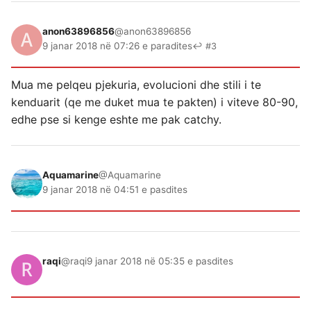
anon63896856
@anon63896856
9 janar 2018 në 07:26 e paradites
↩ #3
Mua me pelqeu pjekuria, evolucioni dhe stili i te
kenduarit (qe me duket mua te pakten) i viteve 80-90,
edhe pse si kenge eshte me pak catchy.
Aquamarine
@Aquamarine
9 janar 2018 në 04:51 e pasdites
raqi
@raqi
9 janar 2018 në 05:35 e pasdites