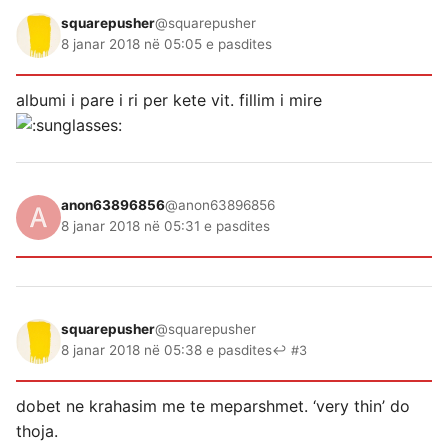
squarepusher
@squarepusher
8 janar 2018 në 05:05 e pasdites
albumi i pare i ri per kete vit. fillim i mire
anon63896856
@anon63896856
8 janar 2018 në 05:31 e pasdites
squarepusher
@squarepusher
8 janar 2018 në 05:38 e pasdites
↩ #3
dobet ne krahasim me te meparshmet. ‘very thin’ do
thoja.